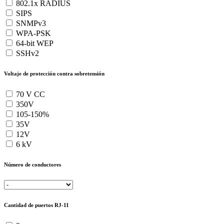
802.1x RADIUS
SIPS
SNMPv3
WPA-PSK
64-bit WEP
SSHv2
Voltaje de protección contra sobretensión
70 V CC
350V
105-150%
35V
12V
6 kV
Número de conductores
Cantidad de puertos RJ-11