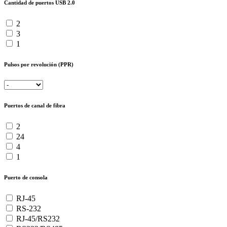
Cantidad de puertos USB 2.0
2
3
1
Pulsos por revolución (PPR)
Puertos de canal de fibra
2
24
4
1
Puerto de consola
RJ-45
RS-232
RJ-45/RS232