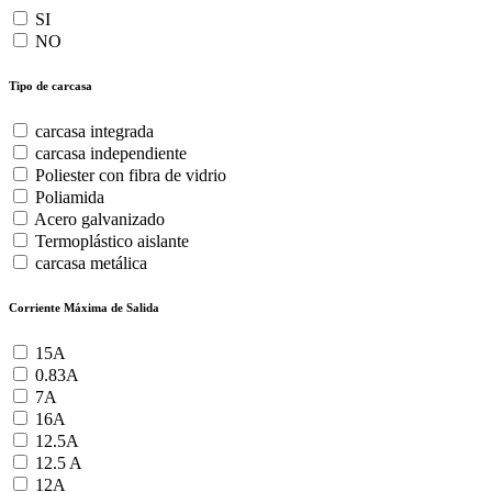
SI
NO
Tipo de carcasa
carcasa integrada
carcasa independiente
Poliester con fibra de vidrio
Poliamida
Acero galvanizado
Termoplástico aislante
carcasa metálica
Corriente Máxima de Salida
15A
0.83A
7A
16A
12.5A
12.5 A
12A