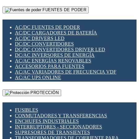
RELÉS INTELIGENTES WIFI
GATEWAY LORAWAN
RELÉS MINIATURA DE POTENCIA
FUENTES DE PODER
GESTIÓN DE REDES
SENSORES MAGNÉTICOS
INFRAESTRUCTURA ETHERCAT
SOPORTE PARA CIRCUITO IMPRESO
PERIFÉRICOS DE RED
SOQUETES PARA RELÉ
AC/DC FUENTES DE PODER
PLACAS MODULARES IOT
SWITCH Y MICROSWITCH
AC/DC CARGADORES DE BATERÍA
SWITCHES Y REDES WIFI
TARJETAS PI
AC/DC DRIVERS LED
SOLUCIONES IOT
UNIÓN Y DERIVACIÓN DE CABLE
DC/DC CONVERTIDORES
SOLUCIONES LORAWAN
DC/DC CONVERTIDORES DRIVER LED
SOLUCIONES RED CELULAR
DC/AC INVERSORES DE ENERGÍA
SEGURIDAD PARA REDES
AC/AC ENERGÍAS RENOVABLES
SWITCHES LAN
ACCESORIOS PARA FUENTES
TELEFONÍA IP (VOIP)
AC/AC VARIADORES DE FRECUENCIA VDF
VIGILANCIA IP (CCTV)
AC/AC UPS ONLINE
MESHTASTIC
PROTECCIÓN
FUSIBLES
CONMUTADORES Y TRANSFERENCIAS
ENCHUFES INDUSTRIALES
INTERRUPTORES - SECCIONADORES
SUPRESORES DE TRANSIENTES
TRANSFORMADORES DE CORRIENTE PARA