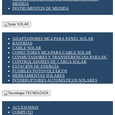
MEDIDA
INSTRUMENTOS DE MEDIDA
SOLAR
ADAPTADORES MC4 PARA PANEL SOLAR
BATERÍAS
CABLE SOLAR
CONECTORES MC4 PARA CABLE SOLAR
CONMUTADORES Y TRANSFERENCIAS PARA DC
CONTROLADORES DE CARGA SOLAR
ESTACIÓN DE ENERGÍA
FUSIBLES FOTOVOLTÁICOS
HERRAMIENTAS SOLARES
INTERRUPTORES AUTOMÁTICOS SOLARES
INTERRUPTORES - SECCIONADORES
FOTOVOLTÁICOS
TECNOLOGÍA
MONTAJE PANEL SOLAR
PORTA FUSIBLES Y SECCIONADORES
FOTOVOLTAICOS
ACCESORIOS
SUPRESOR DE TRANSIENTES SPDS PARA
COMPUTO
APLICACIONES FOTOVOLTAICAS