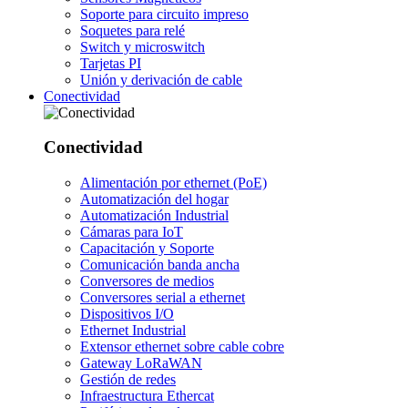
Soporte para circuito impreso
Soquetes para relé
Switch y microswitch
Tarjetas PI
Unión y derivación de cable
Conectividad
Conectividad
Alimentación por ethernet (PoE)
Automatización del hogar
Automatización Industrial
Cámaras para IoT
Capacitación y Soporte
Comunicación banda ancha
Conversores de medios
Conversores serial a ethernet
Dispositivos I/O
Ethernet Industrial
Extensor ethernet sobre cable cobre
Gateway LoRaWAN
Gestión de redes
Infraestructura Ethercat