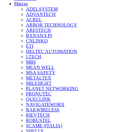
Marcas
ADELSYSTEM
ADVANTECH
ACREL
ARBOR TECHNOLOGY
ARESTECH
BANANA PI
CNLINKO
ETI
HELTEC AUTOMATION
LTECH
MBS
MEAN WELL
MSA SAFETY
METALTEX
MILESIGHT
PLANET NETWORKING
PRONUTEC
QUECLINK
NAVIGATEWORX
RAKWIRELESS
RIEVTECH
ROBUSTEL
SCAME (ITALIA)
SHELLY