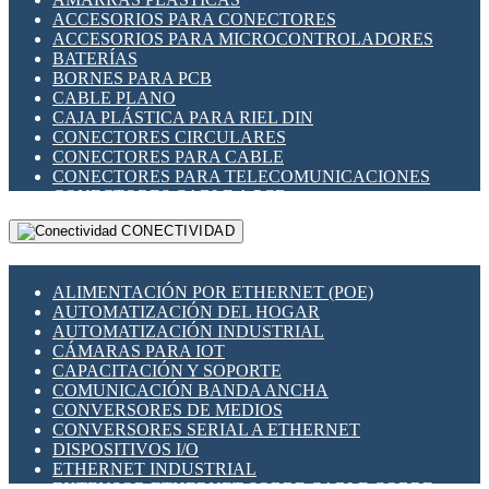
ENCHUFES INDUSTRIALES
ACCESORIOS PARA CONECTORES
INDICADORES PARA PANEL
ACCESORIOS PARA MICROCONTROLADORES
INTERFACES DE RELÉ
BATERÍAS
INTERRUPTORES FIN DE CARRERA
BORNES PARA PCB
LLAVES CONMUTADORAS
CABLE PLANO
MEDIDORES DE ENERGÍA Y TC'S DE CORRIENTE
CAJA PLÁSTICA PARA RIEL DIN
MOTORES PASO A PASO
CONECTORES CIRCULARES
PANTALLAS HMI
CONECTORES PARA CABLE
PLC -CONTROLADORES LÓGICO PROGRAMABLES
CONECTORES PARA TELECOMUNICACIONES
PROGRAMADORES DE HORARIO
CONECTORES CABLE A PCB
PROTECCIÓN ELÉCTRICA
CONECTORES PCB A CABLE
RELÉS DE PROTECCIÓN
CONECTIVIDAD
DIP SWITCHES
SENSORES CAPACITIVOS
DISPLAYS 7 SEGMENTOS
SENSORES DE POSICIÓN LINEAL
FUSIBLES Y PORTAFUSIBLES
SENSORES FOTOELÉCTRICOS
ALIMENTACIÓN POR ETHERNET (POE)
HERRAMIENTAS VARIAS
SENSORES INDUCTIVOS
AUTOMATIZACIÓN DEL HOGAR
ILUMINACIÓN LED
TEMPORIZADORES
AUTOMATIZACIÓN INDUSTRIAL
INTERRUPTORES REED
VARIACS
CÁMARAS PARA IOT
INTERFACES DE RELÉ
VARIADORES DE FRECUENCIA [VDF]
CAPACITACIÓN Y SOPORTE
OTROS RELÉS
SECCIONADORES - INTERRUPTORES
COMUNICACIÓN BANDA ANCHA
PROTECCIÓN TÉRMICA
MAQUINARIA
CONVERSORES DE MEDIOS
RELÉS AUTOMOTRICES
CONVERSORES SERIAL A ETHERNET
RELÉS DE SEÑAL
DISPOSITIVOS I/O
RELÉS DE ESTADO SÓLIDO SSR
ETHERNET INDUSTRIAL
RELÉS INDUSTRIALES
EXTENSOR ETHERNET SOBRE CABLE COBRE