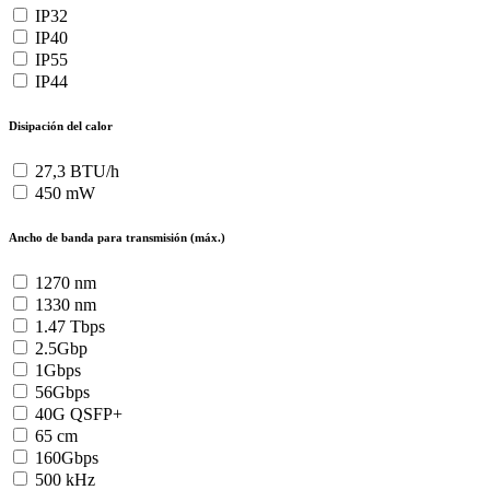
IP32
IP40
IP55
IP44
Disipación del calor
27,3 BTU/h
450 mW
Ancho de banda para transmisión (máx.)
1270 nm
1330 nm
1.47 Tbps
2.5Gbp
1Gbps
56Gbps
40G QSFP+
65 cm
160Gbps
500 kHz