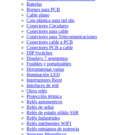
Baterías
Bornes para PCB
Cable plano
Caja plástica para riel din
Conectores Circulares
Conectores para cable
Conectores para Telecomunicaciones
Conectores cable a PCB
Conectores PCB a cable
DIP Switches
Displays 7 segmentos
Fusibles y portafusibles
Herramientas varias
Iluminación LED
Interruptores Reed
Interfaces de relé
Otros relés
Protección térmica
Relés automotrices
Relés de señal
Relés de estado sólido SSR
Relés Industriales
Relés inteligentes WIFI
Relés miniatura de potencia
Sensores Magnéticos