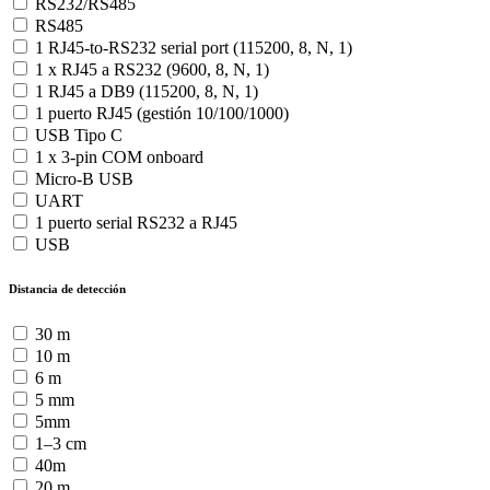
RS232/RS485
RS485
1 RJ45-to-RS232 serial port (115200, 8, N, 1)
1 x RJ45 a RS232 (9600, 8, N, 1)
1 RJ45 a DB9 (115200, 8, N, 1)
1 puerto RJ45 (gestión 10/100/1000)
USB Tipo C
1 x 3-pin COM onboard
Micro-B USB
UART
1 puerto serial RS232 a RJ45
USB
Distancia de detección
30 m
10 m
6 m
5 mm
5mm
1–3 cm
40m
20 m