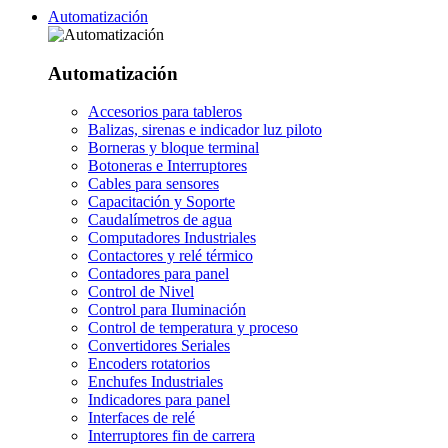
Automatización
Automatización
Accesorios para tableros
Balizas, sirenas e indicador luz piloto
Borneras y bloque terminal
Botoneras e Interruptores
Cables para sensores
Capacitación y Soporte
Caudalímetros de agua
Computadores Industriales
Contactores y relé térmico
Contadores para panel
Control de Nivel
Control para Iluminación
Control de temperatura y proceso
Convertidores Seriales
Encoders rotatorios
Enchufes Industriales
Indicadores para panel
Interfaces de relé
Interruptores fin de carrera