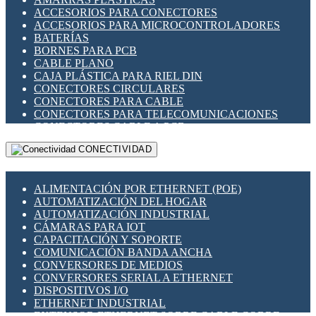
ENCHUFES INDUSTRIALES
ACCESORIOS PARA CONECTORES
INDICADORES PARA PANEL
ACCESORIOS PARA MICROCONTROLADORES
INTERFACES DE RELÉ
BATERÍAS
INTERRUPTORES FIN DE CARRERA
BORNES PARA PCB
LLAVES CONMUTADORAS
CABLE PLANO
MEDIDORES DE ENERGÍA Y TC'S DE CORRIENTE
CAJA PLÁSTICA PARA RIEL DIN
MOTORES PASO A PASO
CONECTORES CIRCULARES
PANTALLAS HMI
CONECTORES PARA CABLE
PLC -CONTROLADORES LÓGICO PROGRAMABLES
CONECTORES PARA TELECOMUNICACIONES
PROGRAMADORES DE HORARIO
CONECTORES CABLE A PCB
PROTECCIÓN ELÉCTRICA
CONECTORES PCB A CABLE
RELÉS DE PROTECCIÓN
CONECTIVIDAD
DIP SWITCHES
SENSORES CAPACITIVOS
DISPLAYS 7 SEGMENTOS
SENSORES DE POSICIÓN LINEAL
FUSIBLES Y PORTAFUSIBLES
SENSORES FOTOELÉCTRICOS
ALIMENTACIÓN POR ETHERNET (POE)
HERRAMIENTAS VARIAS
SENSORES INDUCTIVOS
AUTOMATIZACIÓN DEL HOGAR
ILUMINACIÓN LED
TEMPORIZADORES
AUTOMATIZACIÓN INDUSTRIAL
INTERRUPTORES REED
VARIACS
CÁMARAS PARA IOT
INTERFACES DE RELÉ
VARIADORES DE FRECUENCIA [VDF]
CAPACITACIÓN Y SOPORTE
OTROS RELÉS
SECCIONADORES - INTERRUPTORES
COMUNICACIÓN BANDA ANCHA
PROTECCIÓN TÉRMICA
MAQUINARIA
CONVERSORES DE MEDIOS
RELÉS AUTOMOTRICES
CONVERSORES SERIAL A ETHERNET
RELÉS DE SEÑAL
DISPOSITIVOS I/O
RELÉS DE ESTADO SÓLIDO SSR
ETHERNET INDUSTRIAL
RELÉS INDUSTRIALES
EXTENSOR ETHERNET SOBRE CABLE COBRE