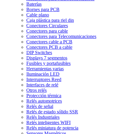
Baterías
Bornes para PCB
Cable plano
Caja plástica para riel din
Conectores Circulares
Conectores para cable
Conectores para Telecomunicaciones
Conectores cable a PCB
Conectores PCB a cable
DIP Switches
Displays 7 segmentos
Fusibles y portafusibles
Herramientas varias
Iluminación LED
Interruptores Reed
Interfaces de relé
Otros relés
Protección térmica
Relés automotrices
Relés de señal
Relés de estado sólido SSR
Relés Industriales
Relés inteligentes WIFI
Relés miniatura de potencia
Sensores Magnéticos