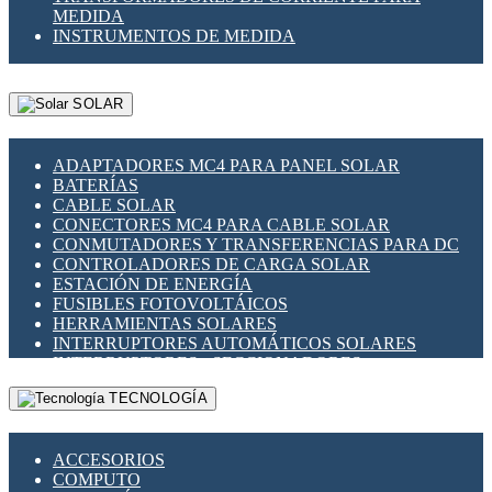
MEDIDA
INSTRUMENTOS DE MEDIDA
SOLAR
ADAPTADORES MC4 PARA PANEL SOLAR
BATERÍAS
CABLE SOLAR
CONECTORES MC4 PARA CABLE SOLAR
CONMUTADORES Y TRANSFERENCIAS PARA DC
CONTROLADORES DE CARGA SOLAR
ESTACIÓN DE ENERGÍA
FUSIBLES FOTOVOLTÁICOS
HERRAMIENTAS SOLARES
INTERRUPTORES AUTOMÁTICOS SOLARES
INTERRUPTORES - SECCIONADORES
FOTOVOLTÁICOS
TECNOLOGÍA
MONTAJE PANEL SOLAR
PORTA FUSIBLES Y SECCIONADORES
FOTOVOLTAICOS
ACCESORIOS
SUPRESOR DE TRANSIENTES SPDS PARA
COMPUTO
APLICACIONES FOTOVOLTAICAS