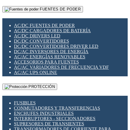
RELÉS INTELIGENTES WIFI
GATEWAY LORAWAN
RELÉS MINIATURA DE POTENCIA
FUENTES DE PODER
GESTIÓN DE REDES
SENSORES MAGNÉTICOS
INFRAESTRUCTURA ETHERCAT
SOPORTE PARA CIRCUITO IMPRESO
PERIFÉRICOS DE RED
SOQUETES PARA RELÉ
AC/DC FUENTES DE PODER
PLACAS MODULARES IOT
SWITCH Y MICROSWITCH
AC/DC CARGADORES DE BATERÍA
SWITCHES Y REDES WIFI
TARJETAS PI
AC/DC DRIVERS LED
SOLUCIONES IOT
UNIÓN Y DERIVACIÓN DE CABLE
DC/DC CONVERTIDORES
SOLUCIONES LORAWAN
DC/DC CONVERTIDORES DRIVER LED
SOLUCIONES RED CELULAR
DC/AC INVERSORES DE ENERGÍA
SEGURIDAD PARA REDES
AC/AC ENERGÍAS RENOVABLES
SWITCHES LAN
ACCESORIOS PARA FUENTES
TELEFONÍA IP (VOIP)
AC/AC VARIADORES DE FRECUENCIA VDF
VIGILANCIA IP (CCTV)
AC/AC UPS ONLINE
MESHTASTIC
PROTECCIÓN
FUSIBLES
CONMUTADORES Y TRANSFERENCIAS
ENCHUFES INDUSTRIALES
INTERRUPTORES - SECCIONADORES
SUPRESORES DE TRANSIENTES
TRANSFORMADORES DE CORRIENTE PARA