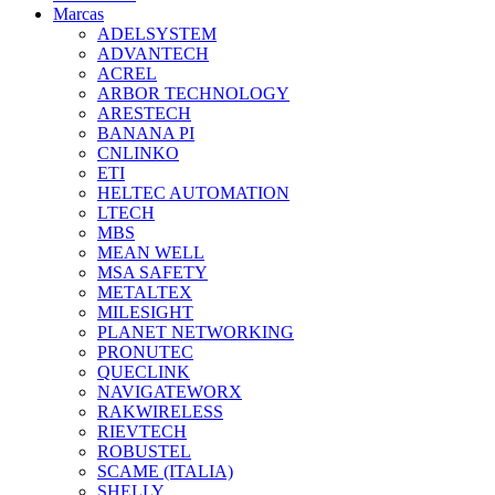
Marcas
ADELSYSTEM
ADVANTECH
ACREL
ARBOR TECHNOLOGY
ARESTECH
BANANA PI
CNLINKO
ETI
HELTEC AUTOMATION
LTECH
MBS
MEAN WELL
MSA SAFETY
METALTEX
MILESIGHT
PLANET NETWORKING
PRONUTEC
QUECLINK
NAVIGATEWORX
RAKWIRELESS
RIEVTECH
ROBUSTEL
SCAME (ITALIA)
SHELLY