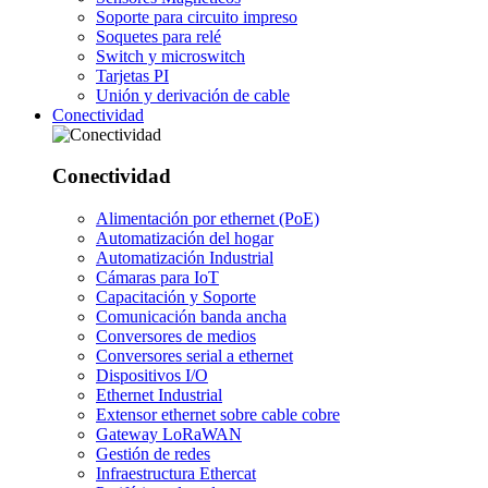
Soporte para circuito impreso
Soquetes para relé
Switch y microswitch
Tarjetas PI
Unión y derivación de cable
Conectividad
Conectividad
Alimentación por ethernet (PoE)
Automatización del hogar
Automatización Industrial
Cámaras para IoT
Capacitación y Soporte
Comunicación banda ancha
Conversores de medios
Conversores serial a ethernet
Dispositivos I/O
Ethernet Industrial
Extensor ethernet sobre cable cobre
Gateway LoRaWAN
Gestión de redes
Infraestructura Ethercat