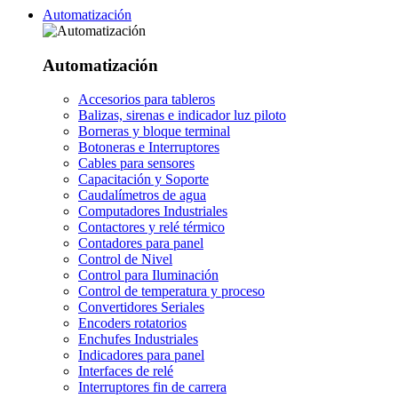
Automatización
Automatización
Accesorios para tableros
Balizas, sirenas e indicador luz piloto
Borneras y bloque terminal
Botoneras e Interruptores
Cables para sensores
Capacitación y Soporte
Caudalímetros de agua
Computadores Industriales
Contactores y relé térmico
Contadores para panel
Control de Nivel
Control para Iluminación
Control de temperatura y proceso
Convertidores Seriales
Encoders rotatorios
Enchufes Industriales
Indicadores para panel
Interfaces de relé
Interruptores fin de carrera