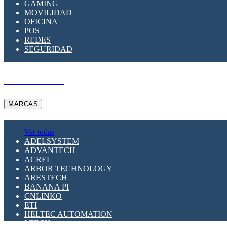
GAMING
MOVILIDAD
OFICINA
POS
REDES
SEGURIDAD
A PEDIDO
MARCAS
Ver todas
ADELSYSTEM
ADVANTECH
ACREL
ARBOR TECHNOLOGY
ARESTECH
BANANA PI
CNLINKO
ETI
HELTEC AUTOMATION
LTECH