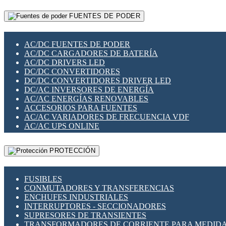
RELÉS INTELIGENTES WIFI
GATEWAY LORAWAN
RELÉS MINIATURA DE POTENCIA
FUENTES DE PODER
GESTIÓN DE REDES
SENSORES MAGNÉTICOS
INFRAESTRUCTURA ETHERCAT
SOPORTE PARA CIRCUITO IMPRESO
PERIFÉRICOS DE RED
SOQUETES PARA RELÉ
AC/DC FUENTES DE PODER
PLACAS MODULARES IOT
SWITCH Y MICROSWITCH
AC/DC CARGADORES DE BATERÍA
SWITCHES Y REDES WIFI
TARJETAS PI
AC/DC DRIVERS LED
SOLUCIONES IOT
UNIÓN Y DERIVACIÓN DE CABLE
DC/DC CONVERTIDORES
SOLUCIONES LORAWAN
DC/DC CONVERTIDORES DRIVER LED
SOLUCIONES RED CELULAR
DC/AC INVERSORES DE ENERGÍA
SEGURIDAD PARA REDES
AC/AC ENERGÍAS RENOVABLES
SWITCHES LAN
ACCESORIOS PARA FUENTES
TELEFONÍA IP (VOIP)
AC/AC VARIADORES DE FRECUENCIA VDF
VIGILANCIA IP (CCTV)
AC/AC UPS ONLINE
MESHTASTIC
PROTECCIÓN
FUSIBLES
CONMUTADORES Y TRANSFERENCIAS
ENCHUFES INDUSTRIALES
INTERRUPTORES - SECCIONADORES
SUPRESORES DE TRANSIENTES
TRANSFORMADORES DE CORRIENTE PARA MEDID