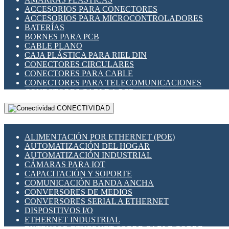
ENCHUFES INDUSTRIALES
ACCESORIOS PARA CONECTORES
INDICADORES PARA PANEL
ACCESORIOS PARA MICROCONTROLADORES
INTERFACES DE RELÉ
BATERÍAS
INTERRUPTORES FIN DE CARRERA
BORNES PARA PCB
LLAVES CONMUTADORAS
CABLE PLANO
MEDIDORES DE ENERGÍA Y TC'S DE CORRIENTE
CAJA PLÁSTICA PARA RIEL DIN
MOTORES PASO A PASO
CONECTORES CIRCULARES
PANTALLAS HMI
CONECTORES PARA CABLE
PLC -CONTROLADORES LÓGICO PROGRAMABLES
CONECTORES PARA TELECOMUNICACIONES
PROGRAMADORES DE HORARIO
CONECTORES CABLE A PCB
PROTECCIÓN ELÉCTRICA
CONECTORES PCB A CABLE
RELÉS DE PROTECCIÓN
CONECTIVIDAD
DIP SWITCHES
SENSORES CAPACITIVOS
DISPLAYS 7 SEGMENTOS
SENSORES DE POSICIÓN LINEAL
FUSIBLES Y PORTAFUSIBLES
SENSORES FOTOELÉCTRICOS
ALIMENTACIÓN POR ETHERNET (POE)
HERRAMIENTAS VARIAS
SENSORES INDUCTIVOS
AUTOMATIZACIÓN DEL HOGAR
ILUMINACIÓN LED
TEMPORIZADORES
AUTOMATIZACIÓN INDUSTRIAL
INTERRUPTORES REED
VARIACS
CÁMARAS PARA IOT
INTERFACES DE RELÉ
VARIADORES DE FRECUENCIA [VDF]
CAPACITACIÓN Y SOPORTE
OTROS RELÉS
SECCIONADORES - INTERRUPTORES
COMUNICACIÓN BANDA ANCHA
PROTECCIÓN TÉRMICA
MAQUINARIA
CONVERSORES DE MEDIOS
RELÉS AUTOMOTRICES
CONVERSORES SERIAL A ETHERNET
RELÉS DE SEÑAL
DISPOSITIVOS I/O
RELÉS DE ESTADO SÓLIDO SSR
ETHERNET INDUSTRIAL
RELÉS INDUSTRIALES
EXTENSOR ETHERNET SOBRE CABLE COBRE