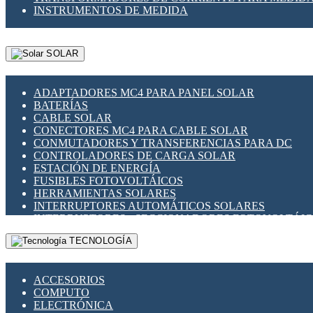
INSTRUMENTOS DE MEDIDA
SOLAR
ADAPTADORES MC4 PARA PANEL SOLAR
BATERÍAS
CABLE SOLAR
CONECTORES MC4 PARA CABLE SOLAR
CONMUTADORES Y TRANSFERENCIAS PARA DC
CONTROLADORES DE CARGA SOLAR
ESTACIÓN DE ENERGÍA
FUSIBLES FOTOVOLTÁICOS
HERRAMIENTAS SOLARES
INTERRUPTORES AUTOMÁTICOS SOLARES
INTERRUPTORES - SECCIONADORES FOTOVOLTÁI
MONTAJE PANEL SOLAR
TECNOLOGÍA
PORTA FUSIBLES Y SECCIONADORES FOTOVOLTAI
SUPRESOR DE TRANSIENTES SPDS PARA APLICACI
ACCESORIOS
COMPUTO
ELECTRÓNICA