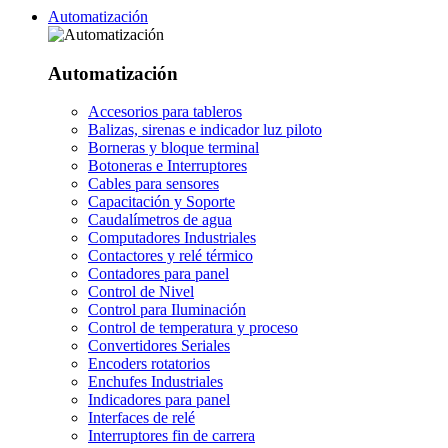
Automatización
Automatización
Accesorios para tableros
Balizas, sirenas e indicador luz piloto
Borneras y bloque terminal
Botoneras e Interruptores
Cables para sensores
Capacitación y Soporte
Caudalímetros de agua
Computadores Industriales
Contactores y relé térmico
Contadores para panel
Control de Nivel
Control para Iluminación
Control de temperatura y proceso
Convertidores Seriales
Encoders rotatorios
Enchufes Industriales
Indicadores para panel
Interfaces de relé
Interruptores fin de carrera