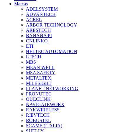
Marcas
ADELSYSTEM
ADVANTECH
ACREL
ARBOR TECHNOLOGY
ARESTECH
BANANA PI
CNLINKO
ETI
HELTEC AUTOMATION
LTECH
MBS
MEAN WELL
MSA SAFETY
METALTEX
MILESIGHT
PLANET NETWORKING
PRONUTEC
QUECLINK
NAVIGATEWORX
RAKWIRELESS
RIEVTECH
ROBUSTEL
SCAME (ITALIA)
SHELLY