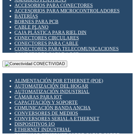
ENCHUFES INDUSTRIALES
ACCESORIOS PARA CONECTORES
INDICADORES PARA PANEL
ACCESORIOS PARA MICROCONTROLADORES
INTERFACES DE RELÉ
BATERÍAS
INTERRUPTORES FIN DE CARRERA
BORNES PARA PCB
LLAVES CONMUTADORAS
CABLE PLANO
MEDIDORES DE ENERGÍA Y TC'S DE CORRIENTE
CAJA PLÁSTICA PARA RIEL DIN
MOTORES PASO A PASO
CONECTORES CIRCULARES
PANTALLAS HMI
CONECTORES PARA CABLE
PLC -CONTROLADORES LÓGICO PROGRAMABLES
CONECTORES PARA TELECOMUNICACIONES
PROGRAMADORES DE HORARIO
CONECTORES CABLE A PCB
PROTECCIÓN ELÉCTRICA
CONECTORES PCB A CABLE
RELÉS DE PROTECCIÓN
CONECTIVIDAD
DIP SWITCHES
SENSORES CAPACITIVOS
DISPLAYS 7 SEGMENTOS
SENSORES DE POSICIÓN LINEAL
FUSIBLES Y PORTAFUSIBLES
SENSORES FOTOELÉCTRICOS
ALIMENTACIÓN POR ETHERNET (POE)
HERRAMIENTAS VARIAS
SENSORES INDUCTIVOS
AUTOMATIZACIÓN DEL HOGAR
ILUMINACIÓN LED
TEMPORIZADORES
AUTOMATIZACIÓN INDUSTRIAL
INTERRUPTORES REED
VARIACS
CÁMARAS PARA IOT
INTERFACES DE RELÉ
VARIADORES DE FRECUENCIA [VDF]
CAPACITACIÓN Y SOPORTE
OTROS RELÉS
SECCIONADORES - INTERRUPTORES
COMUNICACIÓN BANDA ANCHA
PROTECCIÓN TÉRMICA
MAQUINARIA
CONVERSORES DE MEDIOS
RELÉS AUTOMOTRICES
CONVERSORES SERIAL A ETHERNET
RELÉS DE SEÑAL
DISPOSITIVOS I/O
RELÉS DE ESTADO SÓLIDO SSR
ETHERNET INDUSTRIAL
RELÉS INDUSTRIALES
EXTENSOR ETHERNET SOBRE CABLE COBRE