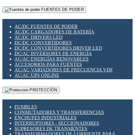
RELÉS INTELIGENTES WIFI
GATEWAY LORAWAN
RELÉS MINIATURA DE POTENCIA
FUENTES DE PODER
GESTIÓN DE REDES
SENSORES MAGNÉTICOS
INFRAESTRUCTURA ETHERCAT
SOPORTE PARA CIRCUITO IMPRESO
PERIFÉRICOS DE RED
SOQUETES PARA RELÉ
AC/DC FUENTES DE PODER
PLACAS MODULARES IOT
SWITCH Y MICROSWITCH
AC/DC CARGADORES DE BATERÍA
SWITCHES Y REDES WIFI
TARJETAS PI
AC/DC DRIVERS LED
SOLUCIONES IOT
UNIÓN Y DERIVACIÓN DE CABLE
DC/DC CONVERTIDORES
SOLUCIONES LORAWAN
DC/DC CONVERTIDORES DRIVER LED
SOLUCIONES RED CELULAR
DC/AC INVERSORES DE ENERGÍA
SEGURIDAD PARA REDES
AC/AC ENERGÍAS RENOVABLES
SWITCHES LAN
ACCESORIOS PARA FUENTES
TELEFONÍA IP (VOIP)
AC/AC VARIADORES DE FRECUENCIA VDF
VIGILANCIA IP (CCTV)
AC/AC UPS ONLINE
MESHTASTIC
PROTECCIÓN
FUSIBLES
CONMUTADORES Y TRANSFERENCIAS
ENCHUFES INDUSTRIALES
INTERRUPTORES - SECCIONADORES
SUPRESORES DE TRANSIENTES
TRANSFORMADORES DE CORRIENTE PARA