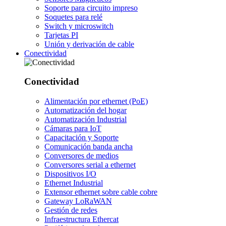
Soporte para circuito impreso
Soquetes para relé
Switch y microswitch
Tarjetas PI
Unión y derivación de cable
Conectividad
Conectividad
Alimentación por ethernet (PoE)
Automatización del hogar
Automatización Industrial
Cámaras para IoT
Capacitación y Soporte
Comunicación banda ancha
Conversores de medios
Conversores serial a ethernet
Dispositivos I/O
Ethernet Industrial
Extensor ethernet sobre cable cobre
Gateway LoRaWAN
Gestión de redes
Infraestructura Ethercat