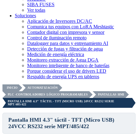
SIBA FUSES
Ver todas
Soluciones
Aplicación de Inversores DC/AC
Comunica tus equipos con LoRA Meshtastic
Contador digital con impresora y sensor
Control de iluminación remoto
Datalogger para datos y entrenamiento AI
Detección de fugas y filtración de agua
Medición de energía eléctrica
Monitoreo extracción de Agua DGA
Monitoreo inteligente de banco de baterías
Porque considerar el uso de drivers LED
Respaldo de energía UPS en tableros
INICIO
AUTOMATIZACIÓN
PLC -CONTROLADORES LÓGICO PROGRAMABLES
PANTALLAS HMI
PANTALLA HMI 4.3" TÁCTIL - TFT (MICRO USB) 24VCC RS232 SERIE
MPT/485/422
Pantalla HMI 4.3" táctil - TFT (Micro USB)
24VCC RS232 serie MPT/485/422