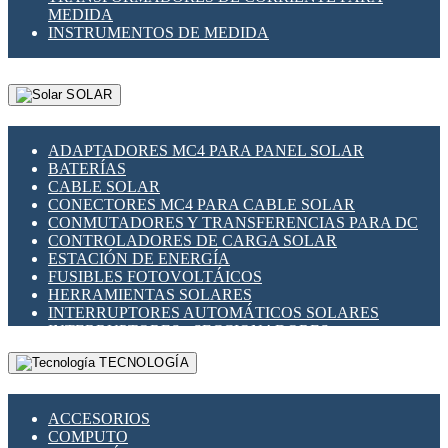
MEDIDA
INSTRUMENTOS DE MEDIDA
SOLAR
ADAPTADORES MC4 PARA PANEL SOLAR
BATERÍAS
CABLE SOLAR
CONECTORES MC4 PARA CABLE SOLAR
CONMUTADORES Y TRANSFERENCIAS PARA DC
CONTROLADORES DE CARGA SOLAR
ESTACIÓN DE ENERGÍA
FUSIBLES FOTOVOLTÁICOS
HERRAMIENTAS SOLARES
INTERRUPTORES AUTOMÁTICOS SOLARES
INTERRUPTORES - SECCIONADORES
FOTOVOLTÁICOS
TECNOLOGÍA
MONTAJE PANEL SOLAR
PORTA FUSIBLES Y SECCIONADORES
FOTOVOLTAICOS
ACCESORIOS
SUPRESOR DE TRANSIENTES SPDS PARA
COMPUTO
APLICACIONES FOTOVOLTAICAS