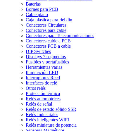
Baterías
Bornes para PCB
Cable plano
Caja plástica para riel din
Conectores Circulares
Conectores para cable
Conectores para Telecomunicaciones
Conectores cable a PCB
Conectores PCB a cable
DIP Switches
Displays 7 segmentos
Fusibles y portafusibles
Herramientas varias
Iluminación LED
Interruptores Reed
Interfaces de relé
Otros relés
Protección térmica
Relés automotrices
Relés de señal
Relés de estado sólido SSR
Relés Industriales
Relés inteligentes WIFI
Relés miniatura de potencia
Sensores Magnéticos