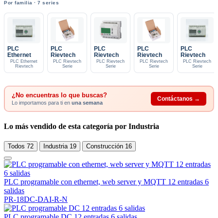
Por familia · 7 series
PLC
PLC
PLC
PLC
PLC
Ethernet
Rievtech
Rievtech
Rievtech
Rievtech
PLC Ethernet
PLC Rievtech
PLC Rievtech
PLC Rievtech
PLC Rievtech
Rievtech
Serie
Serie
Serie
Serie
¿No encuentras lo que buscas?
Contáctanos →
Lo importamos para ti en
una semana
Lo más vendido de esta categoría por Industria
Todos
72
Industria
19
Construcción
16
PLC programable con ethernet, web server y MQTT 12 entradas 6
salidas
PR-18DC-DAI-R-N
PLC programable DC 12 entradas 6 salidas