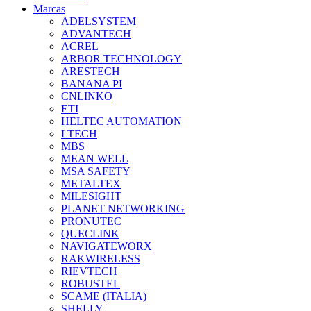
Marcas
ADELSYSTEM
ADVANTECH
ACREL
ARBOR TECHNOLOGY
ARESTECH
BANANA PI
CNLINKO
ETI
HELTEC AUTOMATION
LTECH
MBS
MEAN WELL
MSA SAFETY
METALTEX
MILESIGHT
PLANET NETWORKING
PRONUTEC
QUECLINK
NAVIGATEWORX
RAKWIRELESS
RIEVTECH
ROBUSTEL
SCAME (ITALIA)
SHELLY