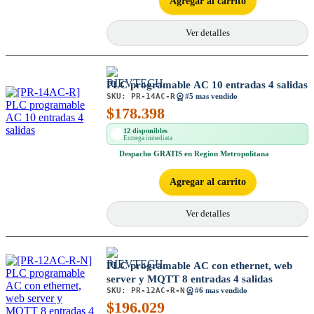
Agregar al carrito
Ver detalles
PLC programable AC 10 entradas 4 salidas
SKU:
PR-14AC-R
#5 mas vendido
$
178.398
12 disponibles
Entrega inmediata
Despacho
GRATIS
en Region Metropolitana
Agregar al carrito
Ver detalles
PLC programable AC con ethernet, web
server y MQTT 8 entradas 4 salidas
SKU:
PR-12AC-R-N
#6 mas vendido
$
196.029