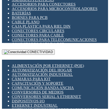
ENCHUFES INDUSTRIALES
ACCESORIOS PARA CONECTORES
INDICADORES PARA PANEL
ACCESORIOS PARA MICROCONTROLADORES
INTERFACES DE RELÉ
BATERÍAS
INTERRUPTORES FIN DE CARRERA
BORNES PARA PCB
LLAVES CONMUTADORAS
CABLE PLANO
MEDIDORES DE ENERGÍA Y TC'S DE CORRIENTE
CAJA PLÁSTICA PARA RIEL DIN
MOTORES PASO A PASO
CONECTORES CIRCULARES
PANTALLAS HMI
CONECTORES PARA CABLE
PLC -CONTROLADORES LÓGICO PROGRAMABLES
CONECTORES PARA TELECOMUNICACIONES
PROGRAMADORES DE HORARIO
CONECTORES CABLE A PCB
PROTECCIÓN ELÉCTRICA
CONECTORES PCB A CABLE
RELÉS DE PROTECCIÓN
CONECTIVIDAD
DIP SWITCHES
SENSORES CAPACITIVOS
DISPLAYS 7 SEGMENTOS
SENSORES DE POSICIÓN LINEAL
FUSIBLES Y PORTAFUSIBLES
SENSORES FOTOELÉCTRICOS
ALIMENTACIÓN POR ETHERNET (POE)
HERRAMIENTAS VARIAS
SENSORES INDUCTIVOS
AUTOMATIZACIÓN DEL HOGAR
ILUMINACIÓN LED
TEMPORIZADORES
AUTOMATIZACIÓN INDUSTRIAL
INTERRUPTORES REED
VARIACS
CÁMARAS PARA IOT
INTERFACES DE RELÉ
VARIADORES DE FRECUENCIA [VDF]
CAPACITACIÓN Y SOPORTE
OTROS RELÉS
SECCIONADORES - INTERRUPTORES
COMUNICACIÓN BANDA ANCHA
PROTECCIÓN TÉRMICA
MAQUINARIA
CONVERSORES DE MEDIOS
RELÉS AUTOMOTRICES
CONVERSORES SERIAL A ETHERNET
RELÉS DE SEÑAL
DISPOSITIVOS I/O
RELÉS DE ESTADO SÓLIDO SSR
ETHERNET INDUSTRIAL
RELÉS INDUSTRIALES
EXTENSOR ETHERNET SOBRE CABLE COBRE