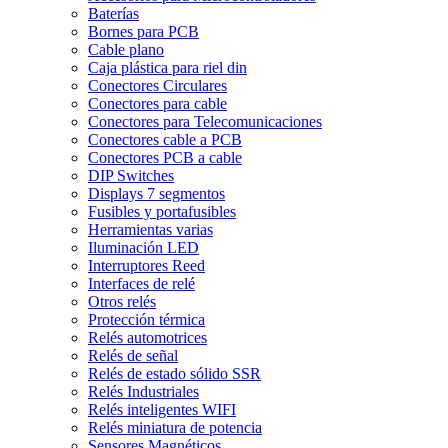
Baterías
Bornes para PCB
Cable plano
Caja plástica para riel din
Conectores Circulares
Conectores para cable
Conectores para Telecomunicaciones
Conectores cable a PCB
Conectores PCB a cable
DIP Switches
Displays 7 segmentos
Fusibles y portafusibles
Herramientas varias
Iluminación LED
Interruptores Reed
Interfaces de relé
Otros relés
Protección térmica
Relés automotrices
Relés de señal
Relés de estado sólido SSR
Relés Industriales
Relés inteligentes WIFI
Relés miniatura de potencia
Sensores Magnéticos