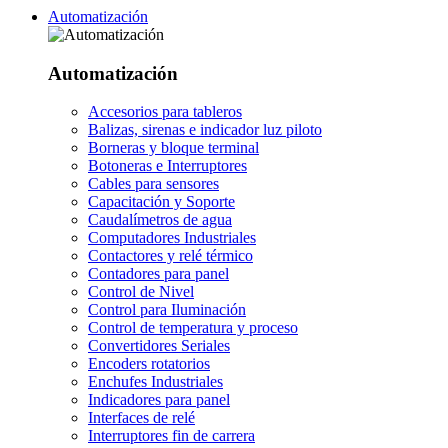
Automatización
Automatización
Accesorios para tableros
Balizas, sirenas e indicador luz piloto
Borneras y bloque terminal
Botoneras e Interruptores
Cables para sensores
Capacitación y Soporte
Caudalímetros de agua
Computadores Industriales
Contactores y relé térmico
Contadores para panel
Control de Nivel
Control para Iluminación
Control de temperatura y proceso
Convertidores Seriales
Encoders rotatorios
Enchufes Industriales
Indicadores para panel
Interfaces de relé
Interruptores fin de carrera