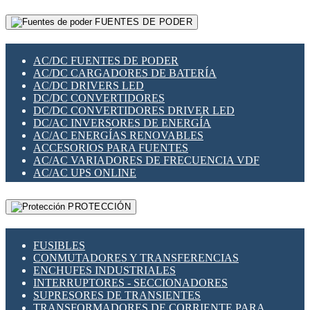
RELÉS INTELIGENTES WIFI
GATEWAY LORAWAN
RELÉS MINIATURA DE POTENCIA
FUENTES DE PODER
GESTIÓN DE REDES
SENSORES MAGNÉTICOS
INFRAESTRUCTURA ETHERCAT
SOPORTE PARA CIRCUITO IMPRESO
PERIFÉRICOS DE RED
SOQUETES PARA RELÉ
AC/DC FUENTES DE PODER
PLACAS MODULARES IOT
SWITCH Y MICROSWITCH
AC/DC CARGADORES DE BATERÍA
SWITCHES Y REDES WIFI
TARJETAS PI
AC/DC DRIVERS LED
SOLUCIONES IOT
UNIÓN Y DERIVACIÓN DE CABLE
DC/DC CONVERTIDORES
SOLUCIONES LORAWAN
DC/DC CONVERTIDORES DRIVER LED
SOLUCIONES RED CELULAR
DC/AC INVERSORES DE ENERGÍA
SEGURIDAD PARA REDES
AC/AC ENERGÍAS RENOVABLES
SWITCHES LAN
ACCESORIOS PARA FUENTES
TELEFONÍA IP (VOIP)
AC/AC VARIADORES DE FRECUENCIA VDF
VIGILANCIA IP (CCTV)
AC/AC UPS ONLINE
MESHTASTIC
PROTECCIÓN
FUSIBLES
CONMUTADORES Y TRANSFERENCIAS
ENCHUFES INDUSTRIALES
INTERRUPTORES - SECCIONADORES
SUPRESORES DE TRANSIENTES
TRANSFORMADORES DE CORRIENTE PARA