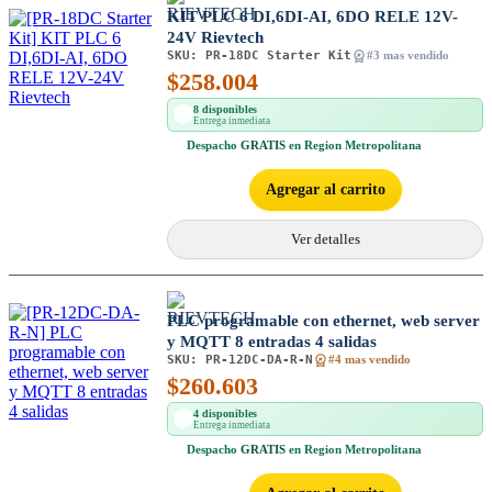
KIT PLC 6 DI,6DI-AI, 6DO RELE 12V-
24V Rievtech
SKU:
PR-18DC Starter Kit
#3 mas vendido
$
258.004
8 disponibles
Entrega inmediata
Despacho
GRATIS
en Region Metropolitana
Agregar al carrito
Ver detalles
PLC programable con ethernet, web server
y MQTT 8 entradas 4 salidas
SKU:
PR-12DC-DA-R-N
#4 mas vendido
$
260.603
4 disponibles
Entrega inmediata
Despacho
GRATIS
en Region Metropolitana