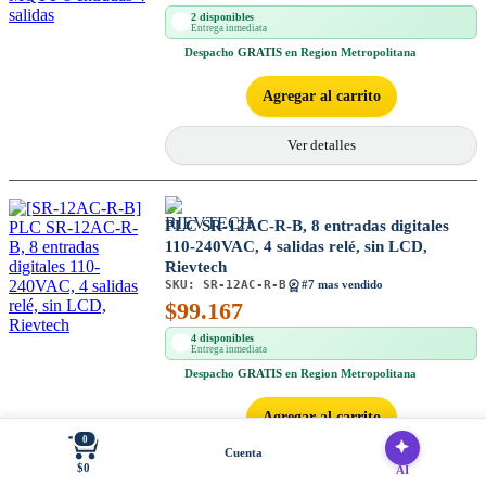
2 disponibles
Entrega inmediata
Despacho
GRATIS
en Region Metropolitana
Agregar al carrito
Ver detalles
PLC SR-12AC-R-B, 8 entradas digitales
110-240VAC, 4 salidas relé, sin LCD,
Rievtech
SKU:
SR-12AC-R-B
#7 mas vendido
$
99.167
4 disponibles
Entrega inmediata
Despacho
GRATIS
en Region Metropolitana
Agregar al carrito
0
Cuenta
Ver detalles
$0
AI