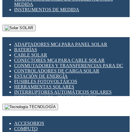
MEDIDA
INSTRUMENTOS DE MEDIDA
SOLAR
ADAPTADORES MC4 PARA PANEL SOLAR
BATERÍAS
CABLE SOLAR
CONECTORES MC4 PARA CABLE SOLAR
CONMUTADORES Y TRANSFERENCIAS PARA DC
CONTROLADORES DE CARGA SOLAR
ESTACIÓN DE ENERGÍA
FUSIBLES FOTOVOLTÁICOS
HERRAMIENTAS SOLARES
INTERRUPTORES AUTOMÁTICOS SOLARES
INTERRUPTORES - SECCIONADORES
FOTOVOLTÁICOS
TECNOLOGÍA
MONTAJE PANEL SOLAR
PORTA FUSIBLES Y SECCIONADORES
FOTOVOLTAICOS
ACCESORIOS
SUPRESOR DE TRANSIENTES SPDS PARA
COMPUTO
APLICACIONES FOTOVOLTAICAS