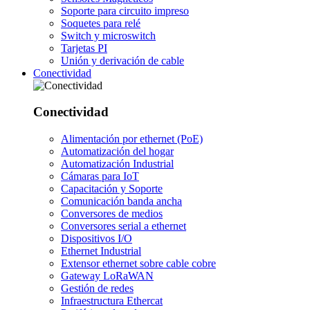
Soporte para circuito impreso
Soquetes para relé
Switch y microswitch
Tarjetas PI
Unión y derivación de cable
Conectividad
Conectividad
Alimentación por ethernet (PoE)
Automatización del hogar
Automatización Industrial
Cámaras para IoT
Capacitación y Soporte
Comunicación banda ancha
Conversores de medios
Conversores serial a ethernet
Dispositivos I/O
Ethernet Industrial
Extensor ethernet sobre cable cobre
Gateway LoRaWAN
Gestión de redes
Infraestructura Ethercat