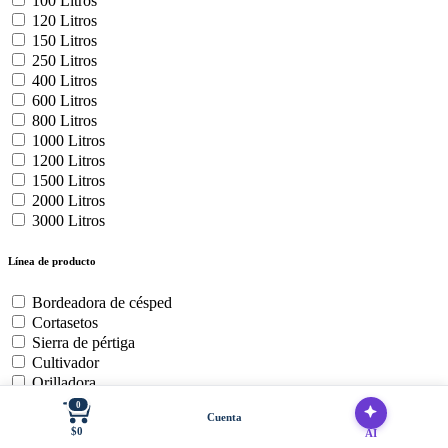
100 Litros
120 Litros
150 Litros
250 Litros
400 Litros
600 Litros
800 Litros
1000 Litros
1200 Litros
1500 Litros
2000 Litros
3000 Litros
Línea de producto
Bordeadora de césped
Cortasetos
Sierra de pértiga
Cultivador
Orilladora
Soplador de hojas
0
Cuenta
Baterías y cargadores
$0
AI
Cortadora de Cesped Zero