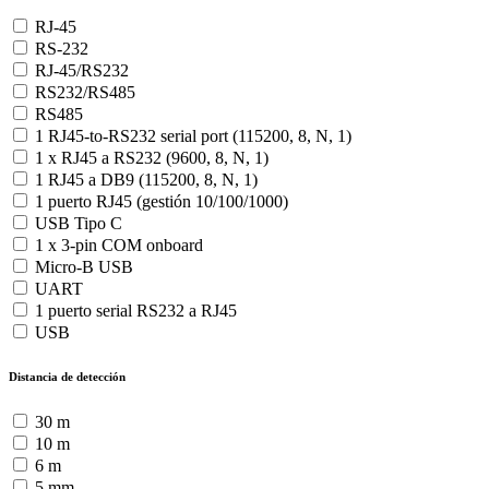
RJ-45
RS-232
RJ-45/RS232
RS232/RS485
RS485
1 RJ45-to-RS232 serial port (115200, 8, N, 1)
1 x RJ45 a RS232 (9600, 8, N, 1)
1 RJ45 a DB9 (115200, 8, N, 1)
1 puerto RJ45 (gestión 10/100/1000)
USB Tipo C
1 x 3-pin COM onboard
Micro-B USB
UART
1 puerto serial RS232 a RJ45
USB
Distancia de detección
30 m
10 m
6 m
5 mm