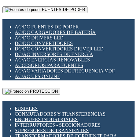
RELÉS INTELIGENTES WIFI
GATEWAY LORAWAN
RELÉS MINIATURA DE POTENCIA
FUENTES DE PODER
GESTIÓN DE REDES
SENSORES MAGNÉTICOS
INFRAESTRUCTURA ETHERCAT
SOPORTE PARA CIRCUITO IMPRESO
PERIFÉRICOS DE RED
SOQUETES PARA RELÉ
AC/DC FUENTES DE PODER
PLACAS MODULARES IOT
SWITCH Y MICROSWITCH
AC/DC CARGADORES DE BATERÍA
SWITCHES Y REDES WIFI
TARJETAS PI
AC/DC DRIVERS LED
SOLUCIONES IOT
UNIÓN Y DERIVACIÓN DE CABLE
DC/DC CONVERTIDORES
SOLUCIONES LORAWAN
DC/DC CONVERTIDORES DRIVER LED
SOLUCIONES RED CELULAR
DC/AC INVERSORES DE ENERGÍA
SEGURIDAD PARA REDES
AC/AC ENERGÍAS RENOVABLES
SWITCHES LAN
ACCESORIOS PARA FUENTES
TELEFONÍA IP (VOIP)
AC/AC VARIADORES DE FRECUENCIA VDF
VIGILANCIA IP (CCTV)
AC/AC UPS ONLINE
MESHTASTIC
PROTECCIÓN
FUSIBLES
CONMUTADORES Y TRANSFERENCIAS
ENCHUFES INDUSTRIALES
INTERRUPTORES - SECCIONADORES
SUPRESORES DE TRANSIENTES
TRANSFORMADORES DE CORRIENTE PARA