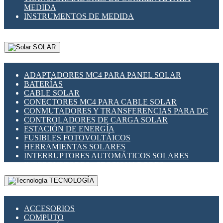
MEDIDA
INSTRUMENTOS DE MEDIDA
SOLAR
ADAPTADORES MC4 PARA PANEL SOLAR
BATERÍAS
CABLE SOLAR
CONECTORES MC4 PARA CABLE SOLAR
CONMUTADORES Y TRANSFERENCIAS PARA DC
CONTROLADORES DE CARGA SOLAR
ESTACIÓN DE ENERGÍA
FUSIBLES FOTOVOLTÁICOS
HERRAMIENTAS SOLARES
INTERRUPTORES AUTOMÁTICOS SOLARES
INTERRUPTORES - SECCIONADORES
FOTOVOLTÁICOS
TECNOLOGÍA
MONTAJE PANEL SOLAR
PORTA FUSIBLES Y SECCIONADORES
FOTOVOLTAICOS
ACCESORIOS
SUPRESOR DE TRANSIENTES SPDS PARA
COMPUTO
APLICACIONES FOTOVOLTAICAS