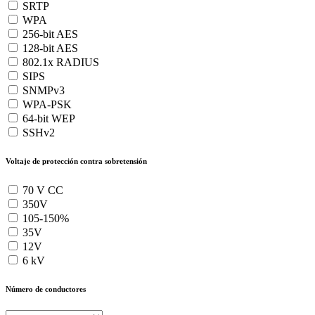
SRTP
WPA
256-bit AES
128-bit AES
802.1x RADIUS
SIPS
SNMPv3
WPA-PSK
64-bit WEP
SSHv2
Voltaje de protección contra sobretensión
70 V CC
350V
105-150%
35V
12V
6 kV
Número de conductores