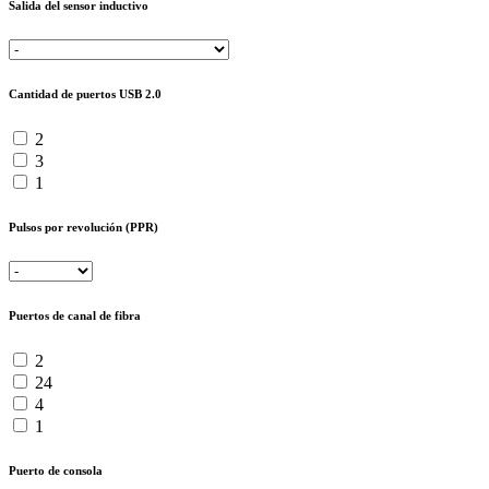
Salida del sensor inductivo
Cantidad de puertos USB 2.0
2
3
1
Pulsos por revolución (PPR)
Puertos de canal de fibra
2
24
4
1
Puerto de consola