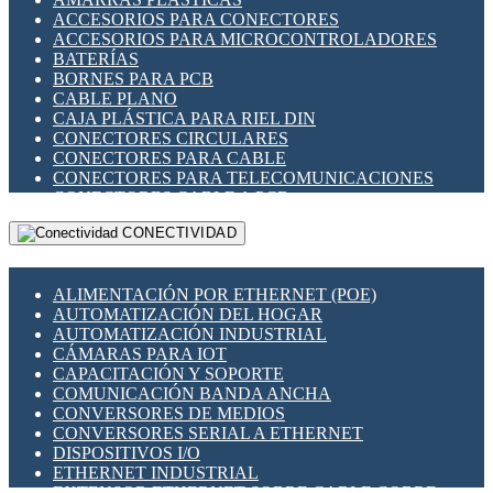
ENCHUFES INDUSTRIALES
ACCESORIOS PARA CONECTORES
INDICADORES PARA PANEL
ACCESORIOS PARA MICROCONTROLADORES
INTERFACES DE RELÉ
BATERÍAS
INTERRUPTORES FIN DE CARRERA
BORNES PARA PCB
LLAVES CONMUTADORAS
CABLE PLANO
MEDIDORES DE ENERGÍA Y TC'S DE CORRIENTE
CAJA PLÁSTICA PARA RIEL DIN
MOTORES PASO A PASO
CONECTORES CIRCULARES
PANTALLAS HMI
CONECTORES PARA CABLE
PLC -CONTROLADORES LÓGICO PROGRAMABLES
CONECTORES PARA TELECOMUNICACIONES
PROGRAMADORES DE HORARIO
CONECTORES CABLE A PCB
PROTECCIÓN ELÉCTRICA
CONECTORES PCB A CABLE
RELÉS DE PROTECCIÓN
CONECTIVIDAD
DIP SWITCHES
SENSORES CAPACITIVOS
DISPLAYS 7 SEGMENTOS
SENSORES DE POSICIÓN LINEAL
FUSIBLES Y PORTAFUSIBLES
SENSORES FOTOELÉCTRICOS
ALIMENTACIÓN POR ETHERNET (POE)
HERRAMIENTAS VARIAS
SENSORES INDUCTIVOS
AUTOMATIZACIÓN DEL HOGAR
ILUMINACIÓN LED
TEMPORIZADORES
AUTOMATIZACIÓN INDUSTRIAL
INTERRUPTORES REED
VARIACS
CÁMARAS PARA IOT
INTERFACES DE RELÉ
VARIADORES DE FRECUENCIA [VDF]
CAPACITACIÓN Y SOPORTE
OTROS RELÉS
SECCIONADORES - INTERRUPTORES
COMUNICACIÓN BANDA ANCHA
PROTECCIÓN TÉRMICA
MAQUINARIA
CONVERSORES DE MEDIOS
RELÉS AUTOMOTRICES
CONVERSORES SERIAL A ETHERNET
RELÉS DE SEÑAL
DISPOSITIVOS I/O
RELÉS DE ESTADO SÓLIDO SSR
ETHERNET INDUSTRIAL
RELÉS INDUSTRIALES
EXTENSOR ETHERNET SOBRE CABLE COBRE