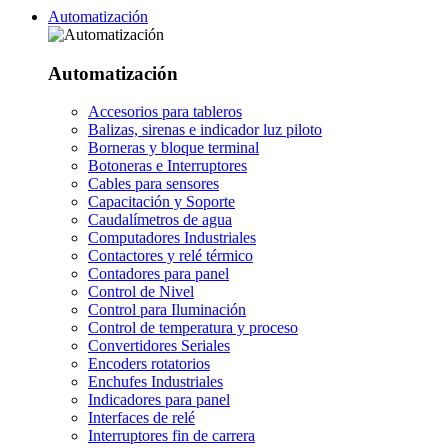
Automatización
Automatización
Accesorios para tableros
Balizas, sirenas e indicador luz piloto
Borneras y bloque terminal
Botoneras e Interruptores
Cables para sensores
Capacitación y Soporte
Caudalímetros de agua
Computadores Industriales
Contactores y relé térmico
Contadores para panel
Control de Nivel
Control para Iluminación
Control de temperatura y proceso
Convertidores Seriales
Encoders rotatorios
Enchufes Industriales
Indicadores para panel
Interfaces de relé
Interruptores fin de carrera