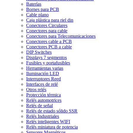
Baterías
Bornes para PCB
Cable plano
Caja plástica para riel din
Conectores Circulares
Conectores para cable
Conectores para Telecomunicaciones
Conectores cable a PCB
Conectores PCB a cable
DIP Switches
Displays 7 segmentos
Fusibles y portafusibles
Herramientas varias
Iluminación LED
Interruptores Reed
Interfaces de relé
Otros relés
Protección térmica
Relés automotrices
Relés de señal
Relés de estado sólido SSR
Relés Industriales
Relés inteligentes WIFI
Relés miniatura de potencia
Sensores Magnéticos