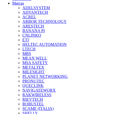
Marcas
ADELSYSTEM
ADVANTECH
ACREL
ARBOR TECHNOLOGY
ARESTECH
BANANA PI
CNLINKO
ETI
HELTEC AUTOMATION
LTECH
MBS
MEAN WELL
MSA SAFETY
METALTEX
MILESIGHT
PLANET NETWORKING
PRONUTEC
QUECLINK
NAVIGATEWORX
RAKWIRELESS
RIEVTECH
ROBUSTEL
SCAME (ITALIA)
SHELLY