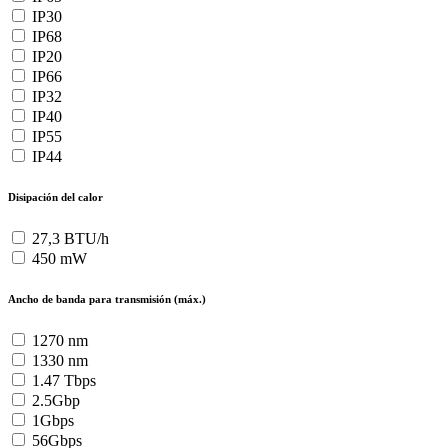
IP30
IP68
IP20
IP66
IP32
IP40
IP55
IP44
Disipación del calor
27,3 BTU/h
450 mW
Ancho de banda para transmisión (máx.)
1270 nm
1330 nm
1.47 Tbps
2.5Gbp
1Gbps
56Gbps