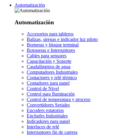
Automatización
Automatización
Accesorios para tableros
Balizas, sirenas e indicador luz piloto
Borneras y bloque terminal
Botoneras e Interruptores
Cables para sensores
Capacitación y Soporte
Caudalímetros de agua
Computadores Industriales
Contactores y relé térmico
Contadores para panel
Control de Nivel
Control para Iluminación
Control de temperatura y proceso
Convertidores Seriales
Encoders rotatorios
Enchufes Industriales
Indicadores para panel
Interfaces de relé
Interruptores fin de carrera