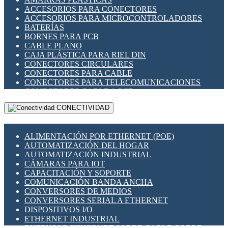
ENCHUFES INDUSTRIALES
ACCESORIOS PARA CONECTORES
INDICADORES PARA PANEL
ACCESORIOS PARA MICROCONTROLADORES
INTERFACES DE RELÉ
BATERÍAS
INTERRUPTORES FIN DE CARRERA
BORNES PARA PCB
LLAVES CONMUTADORAS
CABLE PLANO
MEDIDORES DE ENERGÍA Y TC'S DE CORRIENTE
CAJA PLÁSTICA PARA RIEL DIN
MOTORES PASO A PASO
CONECTORES CIRCULARES
PANTALLAS HMI
CONECTORES PARA CABLE
PLC -CONTROLADORES LÓGICO PROGRAMABLES
CONECTORES PARA TELECOMUNICACIONES
PROGRAMADORES DE HORARIO
CONECTORES CABLE A PCB
PROTECCIÓN ELÉCTRICA
CONECTORES PCB A CABLE
RELÉS DE PROTECCIÓN
CONECTIVIDAD
DIP SWITCHES
SENSORES CAPACITIVOS
DISPLAYS 7 SEGMENTOS
SENSORES DE POSICIÓN LINEAL
FUSIBLES Y PORTAFUSIBLES
SENSORES FOTOELÉCTRICOS
ALIMENTACIÓN POR ETHERNET (POE)
HERRAMIENTAS VARIAS
SENSORES INDUCTIVOS
AUTOMATIZACIÓN DEL HOGAR
ILUMINACIÓN LED
TEMPORIZADORES
AUTOMATIZACIÓN INDUSTRIAL
INTERRUPTORES REED
VARIACS
CÁMARAS PARA IOT
INTERFACES DE RELÉ
VARIADORES DE FRECUENCIA [VDF]
CAPACITACIÓN Y SOPORTE
OTROS RELÉS
SECCIONADORES - INTERRUPTORES
COMUNICACIÓN BANDA ANCHA
PROTECCIÓN TÉRMICA
MAQUINARIA
CONVERSORES DE MEDIOS
RELÉS AUTOMOTRICES
CONVERSORES SERIAL A ETHERNET
RELÉS DE SEÑAL
DISPOSITIVOS I/O
RELÉS DE ESTADO SÓLIDO SSR
ETHERNET INDUSTRIAL
RELÉS INDUSTRIALES
EXTENSOR ETHERNET SOBRE CABLE COBRE