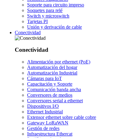
Soporte para circuito impreso
Soquetes para relé
Switch y microswitch
Tarjetas PI
Unión y derivación de cable
Conectividad
Conectividad
Alimentación por ethernet (PoE)
Automatización del hogar
Automatización Industrial
Cámaras para IoT
Capacitación y Soporte
Comunicación banda ancha
Conversores de medios
Conversores serial a ethernet
Dispositivos I/O
Ethernet Industrial
Extensor ethernet sobre cable cobre
Gateway LoRaWAN
Gestión de redes
Infraestructura Ethercat