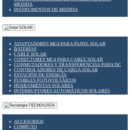
MEDIDA
INSTRUMENTOS DE MEDIDA
SOLAR
ADAPTADORES MC4 PARA PANEL SOLAR
BATERÍAS
CABLE SOLAR
CONECTORES MC4 PARA CABLE SOLAR
CONMUTADORES Y TRANSFERENCIAS PARA DC
CONTROLADORES DE CARGA SOLAR
ESTACIÓN DE ENERGÍA
FUSIBLES FOTOVOLTÁICOS
HERRAMIENTAS SOLARES
INTERRUPTORES AUTOMÁTICOS SOLARES
INTERRUPTORES - SECCIONADORES
FOTOVOLTÁICOS
TECNOLOGÍA
MONTAJE PANEL SOLAR
PORTA FUSIBLES Y SECCIONADORES
FOTOVOLTAICOS
ACCESORIOS
SUPRESOR DE TRANSIENTES SPDS PARA
COMPUTO
APLICACIONES FOTOVOLTAICAS