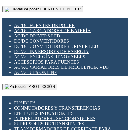
RELÉS INTELIGENTES WIFI
GATEWAY LORAWAN
RELÉS MINIATURA DE POTENCIA
FUENTES DE PODER
GESTIÓN DE REDES
SENSORES MAGNÉTICOS
INFRAESTRUCTURA ETHERCAT
SOPORTE PARA CIRCUITO IMPRESO
PERIFÉRICOS DE RED
SOQUETES PARA RELÉ
AC/DC FUENTES DE PODER
PLACAS MODULARES IOT
SWITCH Y MICROSWITCH
AC/DC CARGADORES DE BATERÍA
SWITCHES Y REDES WIFI
TARJETAS PI
AC/DC DRIVERS LED
SOLUCIONES IOT
UNIÓN Y DERIVACIÓN DE CABLE
DC/DC CONVERTIDORES
SOLUCIONES LORAWAN
DC/DC CONVERTIDORES DRIVER LED
SOLUCIONES RED CELULAR
DC/AC INVERSORES DE ENERGÍA
SEGURIDAD PARA REDES
AC/AC ENERGÍAS RENOVABLES
SWITCHES LAN
ACCESORIOS PARA FUENTES
TELEFONÍA IP (VOIP)
AC/AC VARIADORES DE FRECUENCIA VDF
VIGILANCIA IP (CCTV)
AC/AC UPS ONLINE
MESHTASTIC
PROTECCIÓN
FUSIBLES
CONMUTADORES Y TRANSFERENCIAS
ENCHUFES INDUSTRIALES
INTERRUPTORES - SECCIONADORES
SUPRESORES DE TRANSIENTES
TRANSFORMADORES DE CORRIENTE PARA