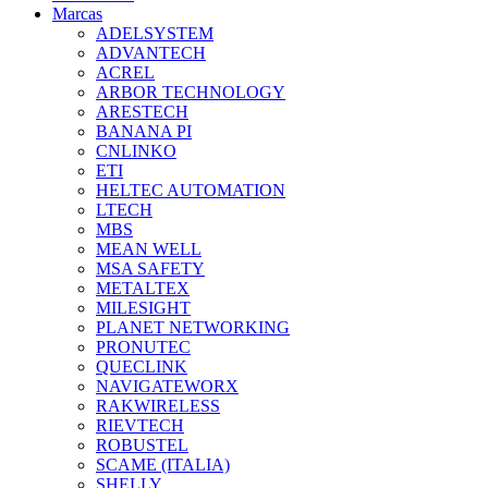
Marcas
ADELSYSTEM
ADVANTECH
ACREL
ARBOR TECHNOLOGY
ARESTECH
BANANA PI
CNLINKO
ETI
HELTEC AUTOMATION
LTECH
MBS
MEAN WELL
MSA SAFETY
METALTEX
MILESIGHT
PLANET NETWORKING
PRONUTEC
QUECLINK
NAVIGATEWORX
RAKWIRELESS
RIEVTECH
ROBUSTEL
SCAME (ITALIA)
SHELLY