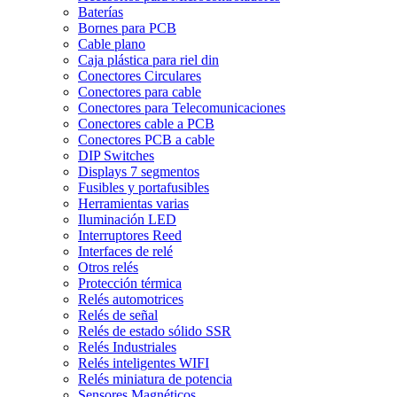
Baterías
Bornes para PCB
Cable plano
Caja plástica para riel din
Conectores Circulares
Conectores para cable
Conectores para Telecomunicaciones
Conectores cable a PCB
Conectores PCB a cable
DIP Switches
Displays 7 segmentos
Fusibles y portafusibles
Herramientas varias
Iluminación LED
Interruptores Reed
Interfaces de relé
Otros relés
Protección térmica
Relés automotrices
Relés de señal
Relés de estado sólido SSR
Relés Industriales
Relés inteligentes WIFI
Relés miniatura de potencia
Sensores Magnéticos