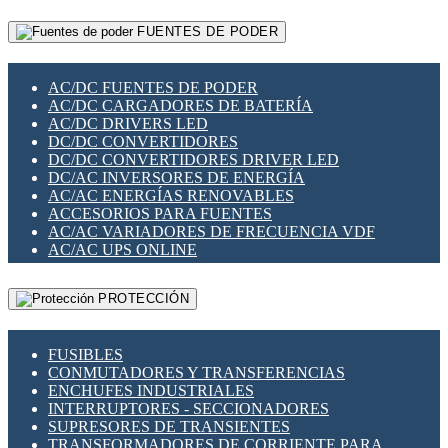
RELÉS INTELIGENTES WIFI
GATEWAY LORAWAN
RELÉS MINIATURA DE POTENCIA
FUENTES DE PODER
GESTIÓN DE REDES
SENSORES MAGNÉTICOS
INFRAESTRUCTURA ETHERCAT
SOPORTE PARA CIRCUITO IMPRESO
PERIFÉRICOS DE RED
SOQUETES PARA RELÉ
AC/DC FUENTES DE PODER
PLACAS MODULARES IOT
SWITCH Y MICROSWITCH
AC/DC CARGADORES DE BATERÍA
SWITCHES Y REDES WIFI
TARJETAS PI
AC/DC DRIVERS LED
SOLUCIONES IOT
UNIÓN Y DERIVACIÓN DE CABLE
DC/DC CONVERTIDORES
SOLUCIONES LORAWAN
DC/DC CONVERTIDORES DRIVER LED
SOLUCIONES RED CELULAR
DC/AC INVERSORES DE ENERGÍA
SEGURIDAD PARA REDES
AC/AC ENERGÍAS RENOVABLES
SWITCHES LAN
ACCESORIOS PARA FUENTES
TELEFONÍA IP (VOIP)
AC/AC VARIADORES DE FRECUENCIA VDF
VIGILANCIA IP (CCTV)
AC/AC UPS ONLINE
MESHTASTIC
PROTECCIÓN
FUSIBLES
CONMUTADORES Y TRANSFERENCIAS
ENCHUFES INDUSTRIALES
INTERRUPTORES - SECCIONADORES
SUPRESORES DE TRANSIENTES
TRANSFORMADORES DE CORRIENTE PARA