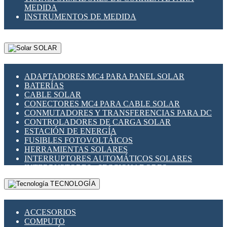
MEDIDA
INSTRUMENTOS DE MEDIDA
SOLAR
ADAPTADORES MC4 PARA PANEL SOLAR
BATERÍAS
CABLE SOLAR
CONECTORES MC4 PARA CABLE SOLAR
CONMUTADORES Y TRANSFERENCIAS PARA DC
CONTROLADORES DE CARGA SOLAR
ESTACIÓN DE ENERGÍA
FUSIBLES FOTOVOLTÁICOS
HERRAMIENTAS SOLARES
INTERRUPTORES AUTOMÁTICOS SOLARES
INTERRUPTORES - SECCIONADORES
FOTOVOLTÁICOS
TECNOLOGÍA
MONTAJE PANEL SOLAR
PORTA FUSIBLES Y SECCIONADORES
FOTOVOLTAICOS
ACCESORIOS
SUPRESOR DE TRANSIENTES SPDS PARA
COMPUTO
APLICACIONES FOTOVOLTAICAS