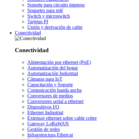
Soporte para circuito impreso
Soquetes para relé
Switch y microswitch
Tarjetas PI
Unión y derivación de cable
Conectividad
Conectividad
Alimentación por ethernet (PoE)
Automatización del hogar
Automatización Industrial
Cámaras para IoT
Capacitación y Soporte
Comunicación banda ancha
Conversores de medios
Conversores serial a ethernet
Dispositivos I/O
Ethernet Industrial
Extensor ethernet sobre cable cobre
Gateway LoRaWAN
Gestión de redes
Infraestructura Ethercat