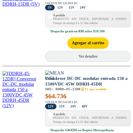
VOLTAJE DE SALIDA DC
5V
12V
15V
24V
A pedido
PRODUCTO SIN STOCK, IMPORTADO A PEDIDO.
Tiempo de entrega 8 a 12 días hábiles
Despacho
gratis en RM
sobre $59.500
Agregar al carrito
Ver detalles
Conversor DC-DC modular entrada 150 a
1500VDC 45W DDRH-45DR
SKU:
DDRH-45-12DR
#2 mas vendido
$
64.736
VOLTAJE DE SALIDA DC
12V
15V
24V
48V
A pedido
PRODUCTO SIN STOCK, IMPORTADO A PEDIDO.
Tiempo de entrega 8 a 12 días hábiles
Despacho
GRATIS
en Region Metropolitana