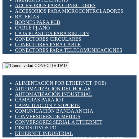
ENCHUFES INDUSTRIALES
ACCESORIOS PARA CONECTORES
INDICADORES PARA PANEL
ACCESORIOS PARA MICROCONTROLADORES
INTERFACES DE RELÉ
BATERÍAS
INTERRUPTORES FIN DE CARRERA
BORNES PARA PCB
LLAVES CONMUTADORAS
CABLE PLANO
MEDIDORES DE ENERGÍA Y TC'S DE CORRIENTE
CAJA PLÁSTICA PARA RIEL DIN
MOTORES PASO A PASO
CONECTORES CIRCULARES
PANTALLAS HMI
CONECTORES PARA CABLE
PLC -CONTROLADORES LÓGICO PROGRAMABLES
CONECTORES PARA TELECOMUNICACIONES
PROGRAMADORES DE HORARIO
CONECTORES CABLE A PCB
PROTECCIÓN ELÉCTRICA
CONECTORES PCB A CABLE
RELÉS DE PROTECCIÓN
CONECTIVIDAD
DIP SWITCHES
SENSORES CAPACITIVOS
DISPLAYS 7 SEGMENTOS
SENSORES DE POSICIÓN LINEAL
FUSIBLES Y PORTAFUSIBLES
SENSORES FOTOELÉCTRICOS
ALIMENTACIÓN POR ETHERNET (POE)
HERRAMIENTAS VARIAS
SENSORES INDUCTIVOS
AUTOMATIZACIÓN DEL HOGAR
ILUMINACIÓN LED
TEMPORIZADORES
AUTOMATIZACIÓN INDUSTRIAL
INTERRUPTORES REED
VARIACS
CÁMARAS PARA IOT
INTERFACES DE RELÉ
VARIADORES DE FRECUENCIA [VDF]
CAPACITACIÓN Y SOPORTE
OTROS RELÉS
SECCIONADORES - INTERRUPTORES
COMUNICACIÓN BANDA ANCHA
PROTECCIÓN TÉRMICA
MAQUINARIA
CONVERSORES DE MEDIOS
RELÉS AUTOMOTRICES
CONVERSORES SERIAL A ETHERNET
RELÉS DE SEÑAL
DISPOSITIVOS I/O
RELÉS DE ESTADO SÓLIDO SSR
ETHERNET INDUSTRIAL
RELÉS INDUSTRIALES
EXTENSOR ETHERNET SOBRE CABLE COBRE