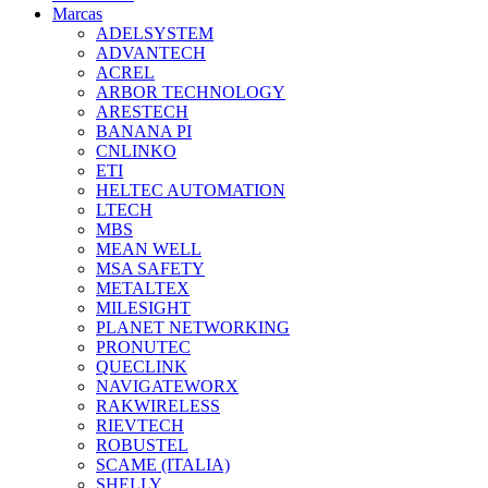
Marcas
ADELSYSTEM
ADVANTECH
ACREL
ARBOR TECHNOLOGY
ARESTECH
BANANA PI
CNLINKO
ETI
HELTEC AUTOMATION
LTECH
MBS
MEAN WELL
MSA SAFETY
METALTEX
MILESIGHT
PLANET NETWORKING
PRONUTEC
QUECLINK
NAVIGATEWORX
RAKWIRELESS
RIEVTECH
ROBUSTEL
SCAME (ITALIA)
SHELLY