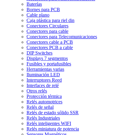
Baterías
Bornes para PCB
Cable plano
Caja plástica para riel din
Conectores Circulares
Conectores para cable
Conectores para Telecomunicaciones
Conectores cable a PCB
Conectores PCB a cable
DIP Switches
Displays 7 segmentos
Fusibles y portafusibles
Herramientas varias
Iluminación LED
Interruptores Reed
Interfaces de relé
Otros relés
Protección térmica
Relés automotrices
Relés de señal
Relés de estado sólido SSR
Relés Industriales
Relés inteligentes WIFI
Relés miniatura de potencia
Sensores Magnéticos