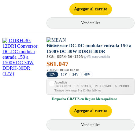
Agregar al carrito
Ver detalles
Conversor DC-DC modular entrada 150 a
1500VDC 30W DDRH-30DR
SKU:
DDRH-30-12DR
#3 mas vendido
$
61.047
VOLTAJE DE SALIDA DC
12V
15V
24V
48V
A pedido
PRODUCTO SIN STOCK, IMPORTADO A PEDIDO.
Tiempo de entrega 8 a 12 días hábiles
Despacho
GRATIS
en Region Metropolitana
Agregar al carrito
Ver detalles