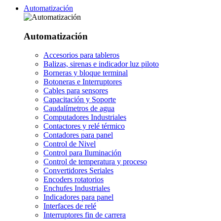
Automatización
Automatización
Accesorios para tableros
Balizas, sirenas e indicador luz piloto
Borneras y bloque terminal
Botoneras e Interruptores
Cables para sensores
Capacitación y Soporte
Caudalímetros de agua
Computadores Industriales
Contactores y relé térmico
Contadores para panel
Control de Nivel
Control para Iluminación
Control de temperatura y proceso
Convertidores Seriales
Encoders rotatorios
Enchufes Industriales
Indicadores para panel
Interfaces de relé
Interruptores fin de carrera