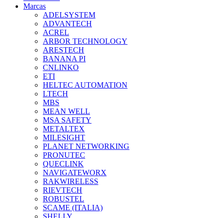
Marcas
ADELSYSTEM
ADVANTECH
ACREL
ARBOR TECHNOLOGY
ARESTECH
BANANA PI
CNLINKO
ETI
HELTEC AUTOMATION
LTECH
MBS
MEAN WELL
MSA SAFETY
METALTEX
MILESIGHT
PLANET NETWORKING
PRONUTEC
QUECLINK
NAVIGATEWORX
RAKWIRELESS
RIEVTECH
ROBUSTEL
SCAME (ITALIA)
SHELLY