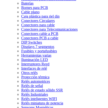
Baterías
Bornes para PCB
Cable plano
Caja plástica para riel din
Conectores Circulares
Conectores para cable
Conectores para Telecomunicaciones
Conectores cable a PCB
Conectores PCB a cable
DIP Switches
Displays 7 segmentos
Fusibles y portafusibles
Herramientas varias
Iluminación LED
Interruptores Reed
Interfaces de relé
Otros relés
Protección térmica
Relés automotrices
Relés de señal
Relés de estado sólido SSR
Relés Industriales
Relés inteligentes WIFI
Relés miniatura de potencia
Sensores Magnéticos