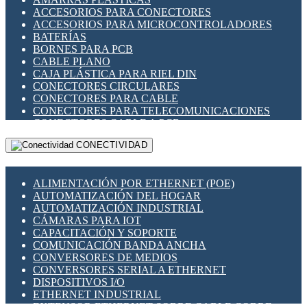
ENCHUFES INDUSTRIALES
ACCESORIOS PARA CONECTORES
INDICADORES PARA PANEL
ACCESORIOS PARA MICROCONTROLADORES
INTERFACES DE RELÉ
BATERÍAS
INTERRUPTORES FIN DE CARRERA
BORNES PARA PCB
LLAVES CONMUTADORAS
CABLE PLANO
MEDIDORES DE ENERGÍA Y TC'S DE CORRIENTE
CAJA PLÁSTICA PARA RIEL DIN
MOTORES PASO A PASO
CONECTORES CIRCULARES
PANTALLAS HMI
CONECTORES PARA CABLE
PLC -CONTROLADORES LÓGICO PROGRAMABLES
CONECTORES PARA TELECOMUNICACIONES
PROGRAMADORES DE HORARIO
CONECTORES CABLE A PCB
PROTECCIÓN ELÉCTRICA
CONECTORES PCB A CABLE
RELÉS DE PROTECCIÓN
CONECTIVIDAD
DIP SWITCHES
SENSORES CAPACITIVOS
DISPLAYS 7 SEGMENTOS
SENSORES DE POSICIÓN LINEAL
FUSIBLES Y PORTAFUSIBLES
SENSORES FOTOELÉCTRICOS
ALIMENTACIÓN POR ETHERNET (POE)
HERRAMIENTAS VARIAS
SENSORES INDUCTIVOS
AUTOMATIZACIÓN DEL HOGAR
ILUMINACIÓN LED
TEMPORIZADORES
AUTOMATIZACIÓN INDUSTRIAL
INTERRUPTORES REED
VARIACS
CÁMARAS PARA IOT
INTERFACES DE RELÉ
VARIADORES DE FRECUENCIA [VDF]
CAPACITACIÓN Y SOPORTE
OTROS RELÉS
SECCIONADORES - INTERRUPTORES
COMUNICACIÓN BANDA ANCHA
PROTECCIÓN TÉRMICA
MAQUINARIA
CONVERSORES DE MEDIOS
RELÉS AUTOMOTRICES
CONVERSORES SERIAL A ETHERNET
RELÉS DE SEÑAL
DISPOSITIVOS I/O
RELÉS DE ESTADO SÓLIDO SSR
ETHERNET INDUSTRIAL
RELÉS INDUSTRIALES
EXTENSOR ETHERNET SOBRE CABLE COBRE