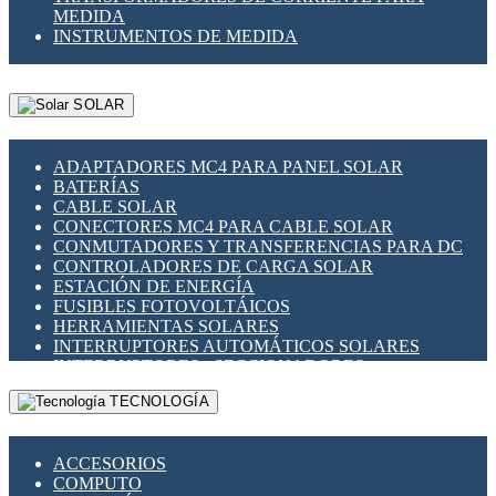
MEDIDA
INSTRUMENTOS DE MEDIDA
SOLAR
ADAPTADORES MC4 PARA PANEL SOLAR
BATERÍAS
CABLE SOLAR
CONECTORES MC4 PARA CABLE SOLAR
CONMUTADORES Y TRANSFERENCIAS PARA DC
CONTROLADORES DE CARGA SOLAR
ESTACIÓN DE ENERGÍA
FUSIBLES FOTOVOLTÁICOS
HERRAMIENTAS SOLARES
INTERRUPTORES AUTOMÁTICOS SOLARES
INTERRUPTORES - SECCIONADORES
FOTOVOLTÁICOS
TECNOLOGÍA
MONTAJE PANEL SOLAR
PORTA FUSIBLES Y SECCIONADORES
FOTOVOLTAICOS
ACCESORIOS
SUPRESOR DE TRANSIENTES SPDS PARA
COMPUTO
APLICACIONES FOTOVOLTAICAS