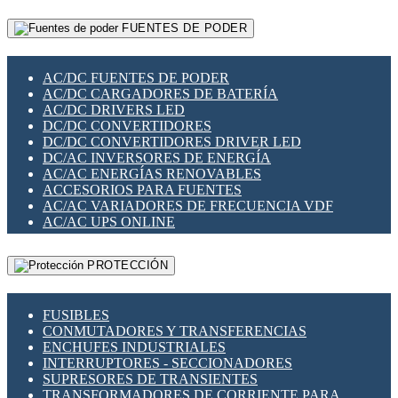
RELÉS INTELIGENTES WIFI
GATEWAY LORAWAN
RELÉS MINIATURA DE POTENCIA
FUENTES DE PODER
GESTIÓN DE REDES
SENSORES MAGNÉTICOS
INFRAESTRUCTURA ETHERCAT
SOPORTE PARA CIRCUITO IMPRESO
PERIFÉRICOS DE RED
SOQUETES PARA RELÉ
AC/DC FUENTES DE PODER
PLACAS MODULARES IOT
SWITCH Y MICROSWITCH
AC/DC CARGADORES DE BATERÍA
SWITCHES Y REDES WIFI
TARJETAS PI
AC/DC DRIVERS LED
SOLUCIONES IOT
UNIÓN Y DERIVACIÓN DE CABLE
DC/DC CONVERTIDORES
SOLUCIONES LORAWAN
DC/DC CONVERTIDORES DRIVER LED
SOLUCIONES RED CELULAR
DC/AC INVERSORES DE ENERGÍA
SEGURIDAD PARA REDES
AC/AC ENERGÍAS RENOVABLES
SWITCHES LAN
ACCESORIOS PARA FUENTES
TELEFONÍA IP (VOIP)
AC/AC VARIADORES DE FRECUENCIA VDF
VIGILANCIA IP (CCTV)
AC/AC UPS ONLINE
MESHTASTIC
PROTECCIÓN
FUSIBLES
CONMUTADORES Y TRANSFERENCIAS
ENCHUFES INDUSTRIALES
INTERRUPTORES - SECCIONADORES
SUPRESORES DE TRANSIENTES
TRANSFORMADORES DE CORRIENTE PARA