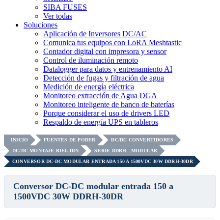
SIBA FUSES
Ver todas
Soluciones
Aplicación de Inversores DC/AC
Comunica tus equipos con LoRA Meshtastic
Contador digital con impresora y sensor
Control de iluminación remoto
Datalogger para datos y entrenamiento AI
Detección de fugas y filtración de agua
Medición de energía eléctrica
Monitoreo extracción de Agua DGA
Monitoreo inteligente de banco de baterías
Porque considerar el uso de drivers LED
Respaldo de energía UPS en tableros
INICIO
FUENTES DE PODER
DC/DC CONVERTIDORES
DC/DC MONTAJE RIEL DIN
SERIE DDRH - MODULAR
CONVERSOR DC-DC MODULAR ENTRADA 150 A 1500VDC 30W DDRH-30DR
Conversor DC-DC modular entrada 150 a
1500VDC 30W DDRH-30DR