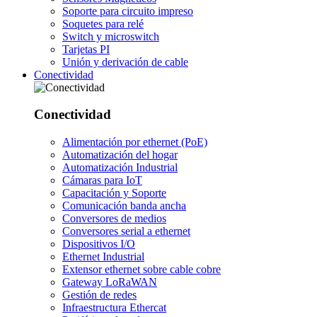
Soporte para circuito impreso
Soquetes para relé
Switch y microswitch
Tarjetas PI
Unión y derivación de cable
Conectividad
Conectividad
Alimentación por ethernet (PoE)
Automatización del hogar
Automatización Industrial
Cámaras para IoT
Capacitación y Soporte
Comunicación banda ancha
Conversores de medios
Conversores serial a ethernet
Dispositivos I/O
Ethernet Industrial
Extensor ethernet sobre cable cobre
Gateway LoRaWAN
Gestión de redes
Infraestructura Ethercat