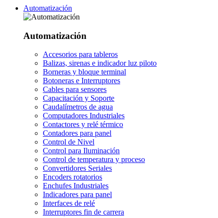
Automatización
Automatización
Accesorios para tableros
Balizas, sirenas e indicador luz piloto
Borneras y bloque terminal
Botoneras e Interruptores
Cables para sensores
Capacitación y Soporte
Caudalímetros de agua
Computadores Industriales
Contactores y relé térmico
Contadores para panel
Control de Nivel
Control para Iluminación
Control de temperatura y proceso
Convertidores Seriales
Encoders rotatorios
Enchufes Industriales
Indicadores para panel
Interfaces de relé
Interruptores fin de carrera