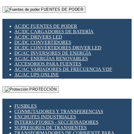
RELÉS INTELIGENTES WIFI
GATEWAY LORAWAN
RELÉS MINIATURA DE POTENCIA
FUENTES DE PODER
GESTIÓN DE REDES
SENSORES MAGNÉTICOS
INFRAESTRUCTURA ETHERCAT
SOPORTE PARA CIRCUITO IMPRESO
PERIFÉRICOS DE RED
SOQUETES PARA RELÉ
AC/DC FUENTES DE PODER
PLACAS MODULARES IOT
SWITCH Y MICROSWITCH
AC/DC CARGADORES DE BATERÍA
SWITCHES Y REDES WIFI
TARJETAS PI
AC/DC DRIVERS LED
SOLUCIONES IOT
UNIÓN Y DERIVACIÓN DE CABLE
DC/DC CONVERTIDORES
SOLUCIONES LORAWAN
DC/DC CONVERTIDORES DRIVER LED
SOLUCIONES RED CELULAR
DC/AC INVERSORES DE ENERGÍA
SEGURIDAD PARA REDES
AC/AC ENERGÍAS RENOVABLES
SWITCHES LAN
ACCESORIOS PARA FUENTES
TELEFONÍA IP (VOIP)
AC/AC VARIADORES DE FRECUENCIA VDF
VIGILANCIA IP (CCTV)
AC/AC UPS ONLINE
MESHTASTIC
PROTECCIÓN
FUSIBLES
CONMUTADORES Y TRANSFERENCIAS
ENCHUFES INDUSTRIALES
INTERRUPTORES - SECCIONADORES
SUPRESORES DE TRANSIENTES
TRANSFORMADORES DE CORRIENTE PARA