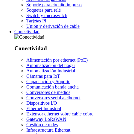
Soporte para circuito impreso
Soquetes para relé
Switch y microswitch
Tarjetas PI
Unión y derivación de cable
Conectividad
Conectividad
Alimentación por ethernet (PoE)
Automatización del hogar
Automatización Industrial
Cámaras para IoT
Capacitación y Soporte
Comunicación banda ancha
Conversores de medios
Conversores serial a ethernet
Dispositivos I/O
Ethernet Industrial
Extensor ethernet sobre cable cobre
Gateway LoRaWAN
Gestión de redes
Infraestructura Ethercat