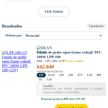
VER TODAS
Resultados
2 productos
Ordenar por:
Fuente de poder open frame voltajE PFC
100W LPP-100
SKU:
LPP-100-12
#1 mas vendido
$
42.840
VOLTAJE DE SALIDA DC
12V
13.5V
15V
24V
27V
3.3V
48V
5V
7.5V
A pedido
PRODUCTO SIN STOCK, IMPORTADO A PEDIDO.
Tiempo de entrega 8 a 12 días hábiles
Despacho
gratis en RM
sobre $59.500