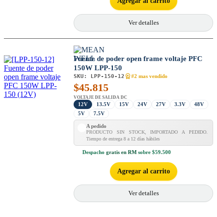
Agregar al carrito
Ver detalles
Fuente de poder open frame voltaje PFC
150W LPP-150
SKU:
LPP-150-12
#2 mas vendido
$
45.815
VOLTAJE DE SALIDA DC
12V
13.5V
15V
24V
27V
3.3V
48V
5V
7.5V
A pedido
PRODUCTO SIN STOCK, IMPORTADO A PEDIDO.
Tiempo de entrega 8 a 12 días hábiles
Despacho
gratis en RM
sobre $59.500
Agregar al carrito
Ver detalles