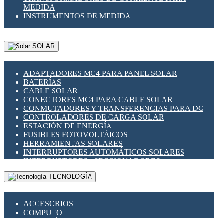
MEDIDA
INSTRUMENTOS DE MEDIDA
SOLAR
ADAPTADORES MC4 PARA PANEL SOLAR
BATERÍAS
CABLE SOLAR
CONECTORES MC4 PARA CABLE SOLAR
CONMUTADORES Y TRANSFERENCIAS PARA DC
CONTROLADORES DE CARGA SOLAR
ESTACIÓN DE ENERGÍA
FUSIBLES FOTOVOLTÁICOS
HERRAMIENTAS SOLARES
INTERRUPTORES AUTOMÁTICOS SOLARES
INTERRUPTORES - SECCIONADORES
FOTOVOLTÁICOS
TECNOLOGÍA
MONTAJE PANEL SOLAR
PORTA FUSIBLES Y SECCIONADORES
FOTOVOLTAICOS
ACCESORIOS
SUPRESOR DE TRANSIENTES SPDS PARA
COMPUTO
APLICACIONES FOTOVOLTAICAS