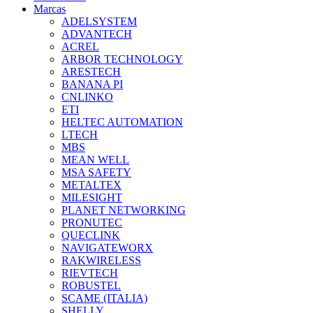
Marcas
ADELSYSTEM
ADVANTECH
ACREL
ARBOR TECHNOLOGY
ARESTECH
BANANA PI
CNLINKO
ETI
HELTEC AUTOMATION
LTECH
MBS
MEAN WELL
MSA SAFETY
METALTEX
MILESIGHT
PLANET NETWORKING
PRONUTEC
QUECLINK
NAVIGATEWORX
RAKWIRELESS
RIEVTECH
ROBUSTEL
SCAME (ITALIA)
SHELLY