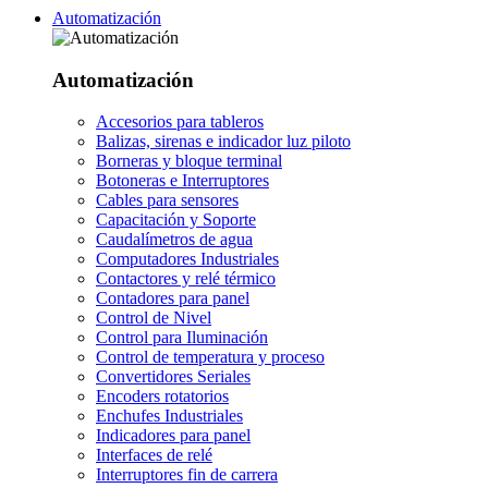
Automatización
Automatización
Accesorios para tableros
Balizas, sirenas e indicador luz piloto
Borneras y bloque terminal
Botoneras e Interruptores
Cables para sensores
Capacitación y Soporte
Caudalímetros de agua
Computadores Industriales
Contactores y relé térmico
Contadores para panel
Control de Nivel
Control para Iluminación
Control de temperatura y proceso
Convertidores Seriales
Encoders rotatorios
Enchufes Industriales
Indicadores para panel
Interfaces de relé
Interruptores fin de carrera