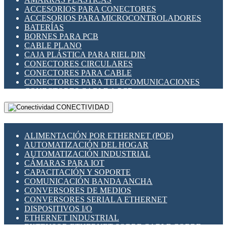
ENCHUFES INDUSTRIALES
ACCESORIOS PARA CONECTORES
INDICADORES PARA PANEL
ACCESORIOS PARA MICROCONTROLADORES
INTERFACES DE RELÉ
BATERÍAS
INTERRUPTORES FIN DE CARRERA
BORNES PARA PCB
LLAVES CONMUTADORAS
CABLE PLANO
MEDIDORES DE ENERGÍA Y TC'S DE CORRIENTE
CAJA PLÁSTICA PARA RIEL DIN
MOTORES PASO A PASO
CONECTORES CIRCULARES
PANTALLAS HMI
CONECTORES PARA CABLE
PLC -CONTROLADORES LÓGICO PROGRAMABLES
CONECTORES PARA TELECOMUNICACIONES
PROGRAMADORES DE HORARIO
CONECTORES CABLE A PCB
PROTECCIÓN ELÉCTRICA
CONECTORES PCB A CABLE
RELÉS DE PROTECCIÓN
CONECTIVIDAD
DIP SWITCHES
SENSORES CAPACITIVOS
DISPLAYS 7 SEGMENTOS
SENSORES DE POSICIÓN LINEAL
FUSIBLES Y PORTAFUSIBLES
SENSORES FOTOELÉCTRICOS
ALIMENTACIÓN POR ETHERNET (POE)
HERRAMIENTAS VARIAS
SENSORES INDUCTIVOS
AUTOMATIZACIÓN DEL HOGAR
ILUMINACIÓN LED
TEMPORIZADORES
AUTOMATIZACIÓN INDUSTRIAL
INTERRUPTORES REED
VARIACS
CÁMARAS PARA IOT
INTERFACES DE RELÉ
VARIADORES DE FRECUENCIA [VDF]
CAPACITACIÓN Y SOPORTE
OTROS RELÉS
SECCIONADORES - INTERRUPTORES
COMUNICACIÓN BANDA ANCHA
PROTECCIÓN TÉRMICA
MAQUINARIA
CONVERSORES DE MEDIOS
RELÉS AUTOMOTRICES
CONVERSORES SERIAL A ETHERNET
RELÉS DE SEÑAL
DISPOSITIVOS I/O
RELÉS DE ESTADO SÓLIDO SSR
ETHERNET INDUSTRIAL
RELÉS INDUSTRIALES
EXTENSOR ETHERNET SOBRE CABLE COBRE