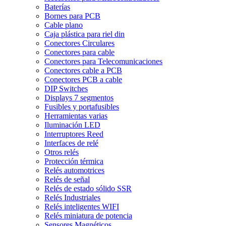
Baterías
Bornes para PCB
Cable plano
Caja plástica para riel din
Conectores Circulares
Conectores para cable
Conectores para Telecomunicaciones
Conectores cable a PCB
Conectores PCB a cable
DIP Switches
Displays 7 segmentos
Fusibles y portafusibles
Herramientas varias
Iluminación LED
Interruptores Reed
Interfaces de relé
Otros relés
Protección térmica
Relés automotrices
Relés de señal
Relés de estado sólido SSR
Relés Industriales
Relés inteligentes WIFI
Relés miniatura de potencia
Sensores Magnéticos