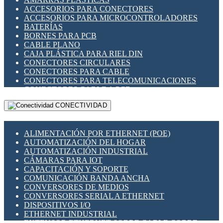
ENCHUFES INDUSTRIALES
ACCESORIOS PARA CONECTORES
INDICADORES PARA PANEL
ACCESORIOS PARA MICROCONTROLADORES
INTERFACES DE RELÉ
BATERÍAS
INTERRUPTORES FIN DE CARRERA
BORNES PARA PCB
LLAVES CONMUTADORAS
CABLE PLANO
MEDIDORES DE ENERGÍA Y TC'S DE CORRIENTE
CAJA PLÁSTICA PARA RIEL DIN
MOTORES PASO A PASO
CONECTORES CIRCULARES
PANTALLAS HMI
CONECTORES PARA CABLE
PLC -CONTROLADORES LÓGICO PROGRAMABLES
CONECTORES PARA TELECOMUNICACIONES
PROGRAMADORES DE HORARIO
CONECTORES CABLE A PCB
PROTECCIÓN ELÉCTRICA
CONECTORES PCB A CABLE
RELÉS DE PROTECCIÓN
CONECTIVIDAD
DIP SWITCHES
SENSORES CAPACITIVOS
DISPLAYS 7 SEGMENTOS
SENSORES DE POSICIÓN LINEAL
FUSIBLES Y PORTAFUSIBLES
SENSORES FOTOELÉCTRICOS
ALIMENTACIÓN POR ETHERNET (POE)
HERRAMIENTAS VARIAS
SENSORES INDUCTIVOS
AUTOMATIZACIÓN DEL HOGAR
ILUMINACIÓN LED
TEMPORIZADORES
AUTOMATIZACIÓN INDUSTRIAL
INTERRUPTORES REED
VARIACS
CÁMARAS PARA IOT
INTERFACES DE RELÉ
VARIADORES DE FRECUENCIA [VDF]
CAPACITACIÓN Y SOPORTE
OTROS RELÉS
SECCIONADORES - INTERRUPTORES
COMUNICACIÓN BANDA ANCHA
PROTECCIÓN TÉRMICA
MAQUINARIA
CONVERSORES DE MEDIOS
RELÉS AUTOMOTRICES
CONVERSORES SERIAL A ETHERNET
RELÉS DE SEÑAL
DISPOSITIVOS I/O
RELÉS DE ESTADO SÓLIDO SSR
ETHERNET INDUSTRIAL
RELÉS INDUSTRIALES
EXTENSOR ETHERNET SOBRE CABLE COBRE