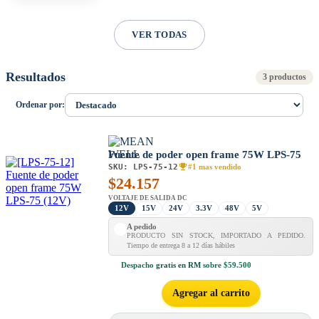
VER TODAS
Resultados
3 productos
Ordenar por:
Fuente de poder open frame 75W LPS-75
SKU:
LPS-75-12
#1 mas vendido
$
24.157
VOLTAJE DE SALIDA DC
12V
15V
24V
3.3V
48V
5V
A pedido
PRODUCTO SIN STOCK, IMPORTADO A PEDIDO.
Tiempo de entrega 8 a 12 días hábiles
Despacho
gratis en RM
sobre $59.500
Agregar al carrito