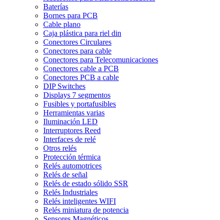
Baterías
Bornes para PCB
Cable plano
Caja plástica para riel din
Conectores Circulares
Conectores para cable
Conectores para Telecomunicaciones
Conectores cable a PCB
Conectores PCB a cable
DIP Switches
Displays 7 segmentos
Fusibles y portafusibles
Herramientas varias
Iluminación LED
Interruptores Reed
Interfaces de relé
Otros relés
Protección térmica
Relés automotrices
Relés de señal
Relés de estado sólido SSR
Relés Industriales
Relés inteligentes WIFI
Relés miniatura de potencia
Sensores Magnéticos