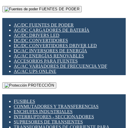
RELÉS INTELIGENTES WIFI
GATEWAY LORAWAN
RELÉS MINIATURA DE POTENCIA
FUENTES DE PODER
GESTIÓN DE REDES
SENSORES MAGNÉTICOS
INFRAESTRUCTURA ETHERCAT
SOPORTE PARA CIRCUITO IMPRESO
PERIFÉRICOS DE RED
SOQUETES PARA RELÉ
AC/DC FUENTES DE PODER
PLACAS MODULARES IOT
SWITCH Y MICROSWITCH
AC/DC CARGADORES DE BATERÍA
SWITCHES Y REDES WIFI
TARJETAS PI
AC/DC DRIVERS LED
SOLUCIONES IOT
UNIÓN Y DERIVACIÓN DE CABLE
DC/DC CONVERTIDORES
SOLUCIONES LORAWAN
DC/DC CONVERTIDORES DRIVER LED
SOLUCIONES RED CELULAR
DC/AC INVERSORES DE ENERGÍA
SEGURIDAD PARA REDES
AC/AC ENERGÍAS RENOVABLES
SWITCHES LAN
ACCESORIOS PARA FUENTES
TELEFONÍA IP (VOIP)
AC/AC VARIADORES DE FRECUENCIA VDF
VIGILANCIA IP (CCTV)
AC/AC UPS ONLINE
MESHTASTIC
PROTECCIÓN
FUSIBLES
CONMUTADORES Y TRANSFERENCIAS
ENCHUFES INDUSTRIALES
INTERRUPTORES - SECCIONADORES
SUPRESORES DE TRANSIENTES
TRANSFORMADORES DE CORRIENTE PARA