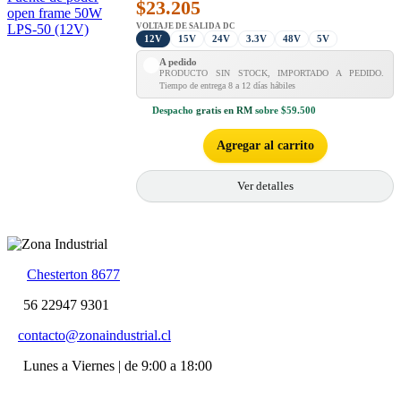
$
23.205
VOLTAJE DE SALIDA DC
12V
15V
24V
3.3V
48V
5V
A pedido
PRODUCTO SIN STOCK, IMPORTADO A PEDIDO.
Tiempo de entrega 8 a 12 días hábiles
Despacho
gratis en RM
sobre $59.500
Agregar al carrito
Ver detalles
Chesterton 8677
56 22947 9301
contacto@zonaindustrial.cl
Lunes a Viernes | de 9:00 a 18:00