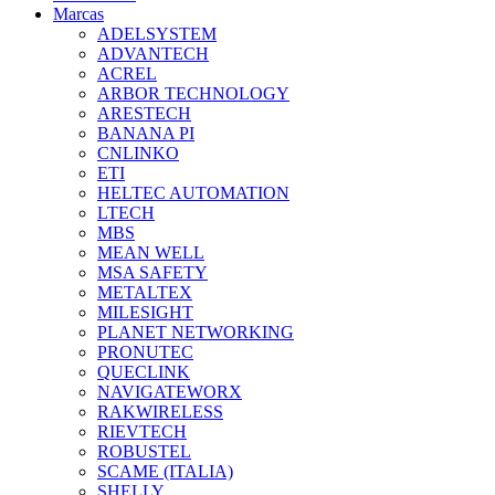
Marcas
ADELSYSTEM
ADVANTECH
ACREL
ARBOR TECHNOLOGY
ARESTECH
BANANA PI
CNLINKO
ETI
HELTEC AUTOMATION
LTECH
MBS
MEAN WELL
MSA SAFETY
METALTEX
MILESIGHT
PLANET NETWORKING
PRONUTEC
QUECLINK
NAVIGATEWORX
RAKWIRELESS
RIEVTECH
ROBUSTEL
SCAME (ITALIA)
SHELLY