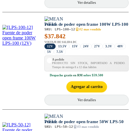
Ver detalles
Fuente de poder open frame 100W LPS-100
SKU:
LPS-100-12
#2 mas vendido
$
37.842
VOLTAJE DE SALIDA DC
12V
13.5V
15V
24V
27V
3.3V
48V
5V
7.5V
A pedido
PRODUCTO SIN STOCK, IMPORTADO A PEDIDO.
Tiempo de entrega 8 a 12 días hábiles
Despacho
gratis en RM
sobre $59.500
Agregar al carrito
Ver detalles
Fuente de poder open frame 50W LPS-50
SKU:
LPS-50-12
#3 mas vendido