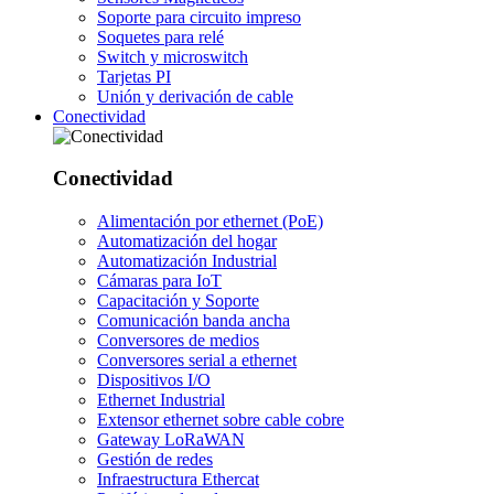
Soporte para circuito impreso
Soquetes para relé
Switch y microswitch
Tarjetas PI
Unión y derivación de cable
Conectividad
Conectividad
Alimentación por ethernet (PoE)
Automatización del hogar
Automatización Industrial
Cámaras para IoT
Capacitación y Soporte
Comunicación banda ancha
Conversores de medios
Conversores serial a ethernet
Dispositivos I/O
Ethernet Industrial
Extensor ethernet sobre cable cobre
Gateway LoRaWAN
Gestión de redes
Infraestructura Ethercat