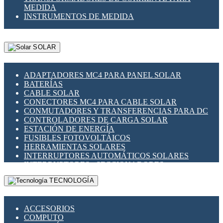
MEDIDA
INSTRUMENTOS DE MEDIDA
SOLAR
ADAPTADORES MC4 PARA PANEL SOLAR
BATERÍAS
CABLE SOLAR
CONECTORES MC4 PARA CABLE SOLAR
CONMUTADORES Y TRANSFERENCIAS PARA DC
CONTROLADORES DE CARGA SOLAR
ESTACIÓN DE ENERGÍA
FUSIBLES FOTOVOLTÁICOS
HERRAMIENTAS SOLARES
INTERRUPTORES AUTOMÁTICOS SOLARES
INTERRUPTORES - SECCIONADORES
FOTOVOLTÁICOS
TECNOLOGÍA
MONTAJE PANEL SOLAR
PORTA FUSIBLES Y SECCIONADORES
FOTOVOLTAICOS
ACCESORIOS
SUPRESOR DE TRANSIENTES SPDS PARA
COMPUTO
APLICACIONES FOTOVOLTAICAS