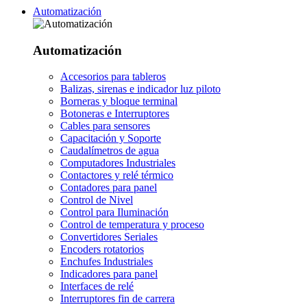
Automatización
Automatización
Accesorios para tableros
Balizas, sirenas e indicador luz piloto
Borneras y bloque terminal
Botoneras e Interruptores
Cables para sensores
Capacitación y Soporte
Caudalímetros de agua
Computadores Industriales
Contactores y relé térmico
Contadores para panel
Control de Nivel
Control para Iluminación
Control de temperatura y proceso
Convertidores Seriales
Encoders rotatorios
Enchufes Industriales
Indicadores para panel
Interfaces de relé
Interruptores fin de carrera