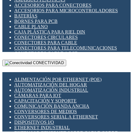
ENCHUFES INDUSTRIALES
ACCESORIOS PARA CONECTORES
INDICADORES PARA PANEL
ACCESORIOS PARA MICROCONTROLADORES
INTERFACES DE RELÉ
BATERÍAS
INTERRUPTORES FIN DE CARRERA
BORNES PARA PCB
LLAVES CONMUTADORAS
CABLE PLANO
MEDIDORES DE ENERGÍA Y TC'S DE CORRIENTE
CAJA PLÁSTICA PARA RIEL DIN
MOTORES PASO A PASO
CONECTORES CIRCULARES
PANTALLAS HMI
CONECTORES PARA CABLE
PLC -CONTROLADORES LÓGICO PROGRAMABLES
CONECTORES PARA TELECOMUNICACIONES
PROGRAMADORES DE HORARIO
CONECTORES CABLE A PCB
PROTECCIÓN ELÉCTRICA
CONECTORES PCB A CABLE
RELÉS DE PROTECCIÓN
CONECTIVIDAD
DIP SWITCHES
SENSORES CAPACITIVOS
DISPLAYS 7 SEGMENTOS
SENSORES DE POSICIÓN LINEAL
FUSIBLES Y PORTAFUSIBLES
SENSORES FOTOELÉCTRICOS
ALIMENTACIÓN POR ETHERNET (POE)
HERRAMIENTAS VARIAS
SENSORES INDUCTIVOS
AUTOMATIZACIÓN DEL HOGAR
ILUMINACIÓN LED
TEMPORIZADORES
AUTOMATIZACIÓN INDUSTRIAL
INTERRUPTORES REED
VARIACS
CÁMARAS PARA IOT
INTERFACES DE RELÉ
VARIADORES DE FRECUENCIA [VDF]
CAPACITACIÓN Y SOPORTE
OTROS RELÉS
SECCIONADORES - INTERRUPTORES
COMUNICACIÓN BANDA ANCHA
PROTECCIÓN TÉRMICA
MAQUINARIA
CONVERSORES DE MEDIOS
RELÉS AUTOMOTRICES
CONVERSORES SERIAL A ETHERNET
RELÉS DE SEÑAL
DISPOSITIVOS I/O
RELÉS DE ESTADO SÓLIDO SSR
ETHERNET INDUSTRIAL
RELÉS INDUSTRIALES
EXTENSOR ETHERNET SOBRE CABLE COBRE