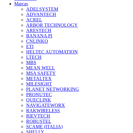
Marcas
ADELSYSTEM
ADVANTECH
ACREL
ARBOR TECHNOLOGY
ARESTECH
BANANA PI
CNLINKO
ETI
HELTEC AUTOMATION
LTECH
MBS
MEAN WELL
MSA SAFETY
METALTEX
MILESIGHT
PLANET NETWORKING
PRONUTEC
QUECLINK
NAVIGATEWORX
RAKWIRELESS
RIEVTECH
ROBUSTEL
SCAME (ITALIA)
SHELLY