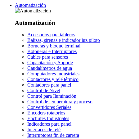
Automatización
Automatización
Accesorios para tableros
Balizas, sirenas e indicador luz piloto
Borneras y bloque terminal
Botoneras e Interruptores
Cables para sensores
Capacitación y Soporte
Caudalímetros de agua
Computadores Industriales
Contactores y relé térmico
Contadores para panel
Control de Nivel
Control para Iluminación
Control de temperatura y proceso
Convertidores Seriales
Encoders rotatorios
Enchufes Industriales
Indicadores para panel
Interfaces de relé
Interruptores fin de carrera