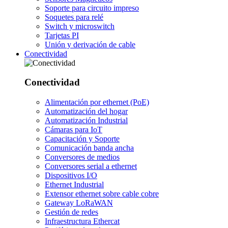
Soporte para circuito impreso
Soquetes para relé
Switch y microswitch
Tarjetas PI
Unión y derivación de cable
Conectividad
Conectividad
Alimentación por ethernet (PoE)
Automatización del hogar
Automatización Industrial
Cámaras para IoT
Capacitación y Soporte
Comunicación banda ancha
Conversores de medios
Conversores serial a ethernet
Dispositivos I/O
Ethernet Industrial
Extensor ethernet sobre cable cobre
Gateway LoRaWAN
Gestión de redes
Infraestructura Ethercat