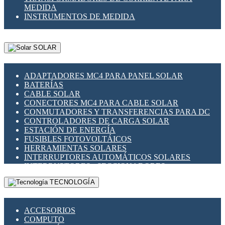
MEDIDA
INSTRUMENTOS DE MEDIDA
SOLAR
ADAPTADORES MC4 PARA PANEL SOLAR
BATERÍAS
CABLE SOLAR
CONECTORES MC4 PARA CABLE SOLAR
CONMUTADORES Y TRANSFERENCIAS PARA DC
CONTROLADORES DE CARGA SOLAR
ESTACIÓN DE ENERGÍA
FUSIBLES FOTOVOLTÁICOS
HERRAMIENTAS SOLARES
INTERRUPTORES AUTOMÁTICOS SOLARES
INTERRUPTORES - SECCIONADORES
FOTOVOLTÁICOS
TECNOLOGÍA
MONTAJE PANEL SOLAR
PORTA FUSIBLES Y SECCIONADORES
FOTOVOLTAICOS
ACCESORIOS
SUPRESOR DE TRANSIENTES SPDS PARA
COMPUTO
APLICACIONES FOTOVOLTAICAS