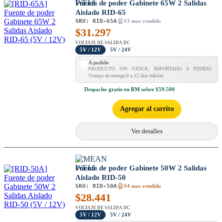
Fuente de poder Gabinete 65W 2 Salidas
Aislado RID-65
SKU:
RID-65A
#3 mas vendido
$
31.297
VOLTAJE DE SALIDA DC
5V / 12V
5V / 24V
A pedido
PRODUCTO SIN STOCK, IMPORTADO A PEDIDO.
Tiempo de entrega 8 a 12 días hábiles
Despacho
gratis en RM
sobre $59.500
Agregar al carrito
Ver detalles
Fuente de poder Gabinete 50W 2 Salidas
Aislado RID-50
SKU:
RID-50A
#4 mas vendido
$
28.441
VOLTAJE DE SALIDA DC
5V / 12V
5V / 24V