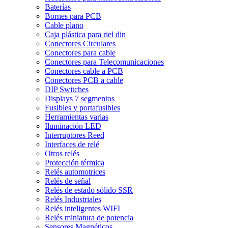
Baterías
Bornes para PCB
Cable plano
Caja plástica para riel din
Conectores Circulares
Conectores para cable
Conectores para Telecomunicaciones
Conectores cable a PCB
Conectores PCB a cable
DIP Switches
Displays 7 segmentos
Fusibles y portafusibles
Herramientas varias
Iluminación LED
Interruptores Reed
Interfaces de relé
Otros relés
Protección térmica
Relés automotrices
Relés de señal
Relés de estado sólido SSR
Relés Industriales
Relés inteligentes WIFI
Relés miniatura de potencia
Sensores Magnéticos