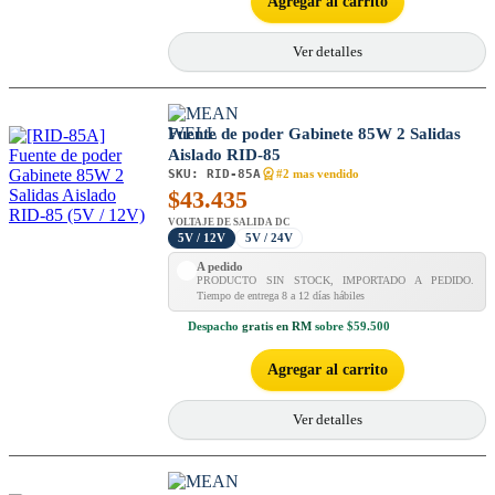
Agregar al carrito
Ver detalles
Fuente de poder Gabinete 85W 2 Salidas
Aislado RID-85
SKU:
RID-85A
#2 mas vendido
$
43.435
VOLTAJE DE SALIDA DC
5V / 12V
5V / 24V
A pedido
PRODUCTO SIN STOCK, IMPORTADO A PEDIDO.
Tiempo de entrega 8 a 12 días hábiles
Despacho
gratis en RM
sobre $59.500
Agregar al carrito
Ver detalles