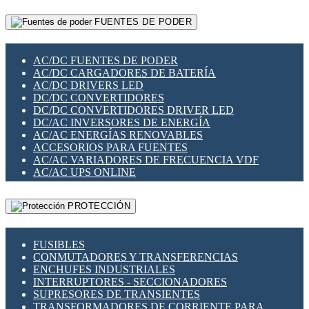
RELÉS INTELIGENTES WIFI
GATEWAY LORAWAN
RELÉS MINIATURA DE POTENCIA
FUENTES DE PODER
GESTIÓN DE REDES
SENSORES MAGNÉTICOS
INFRAESTRUCTURA ETHERCAT
SOPORTE PARA CIRCUITO IMPRESO
PERIFÉRICOS DE RED
SOQUETES PARA RELÉ
AC/DC FUENTES DE PODER
PLACAS MODULARES IOT
SWITCH Y MICROSWITCH
AC/DC CARGADORES DE BATERÍA
SWITCHES Y REDES WIFI
TARJETAS PI
AC/DC DRIVERS LED
SOLUCIONES IOT
UNIÓN Y DERIVACIÓN DE CABLE
DC/DC CONVERTIDORES
SOLUCIONES LORAWAN
DC/DC CONVERTIDORES DRIVER LED
SOLUCIONES RED CELULAR
DC/AC INVERSORES DE ENERGÍA
SEGURIDAD PARA REDES
AC/AC ENERGÍAS RENOVABLES
SWITCHES LAN
ACCESORIOS PARA FUENTES
TELEFONÍA IP (VOIP)
AC/AC VARIADORES DE FRECUENCIA VDF
VIGILANCIA IP (CCTV)
AC/AC UPS ONLINE
MESHTASTIC
PROTECCIÓN
FUSIBLES
CONMUTADORES Y TRANSFERENCIAS
ENCHUFES INDUSTRIALES
INTERRUPTORES - SECCIONADORES
SUPRESORES DE TRANSIENTES
TRANSFORMADORES DE CORRIENTE PARA