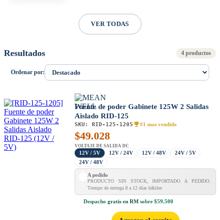
VER TODAS
Resultados
4 productos
Ordenar por:
Fuente de poder Gabinete 125W 2 Salidas
Aislado RID-125
SKU:
RID-125-1205
#1 mas vendido
$
49.028
VOLTAJE DE SALIDA DC
12V / 5V
12V / 24V
12V / 48V
24V / 5V
24V / 48V
A pedido
PRODUCTO SIN STOCK, IMPORTADO A PEDIDO.
Tiempo de entrega 8 a 12 días hábiles
Despacho
gratis en RM
sobre $59.500