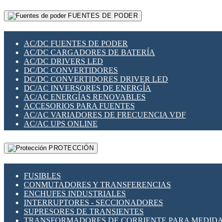
RELÉS INTELIGENTES WIFI
GATEWAY LORAWAN
RELÉS MINIATURA DE POTENCIA
FUENTES DE PODER
GESTIÓN DE REDES
SENSORES MAGNÉTICOS
INFRAESTRUCTURA ETHERCAT
SOPORTE PARA CIRCUITO IMPRESO
PERIFÉRICOS DE RED
SOQUETES PARA RELÉ
AC/DC FUENTES DE PODER
PLACAS MODULARES IOT
SWITCH Y MICROSWITCH
AC/DC CARGADORES DE BATERÍA
SWITCHES Y REDES WIFI
TARJETAS PI
AC/DC DRIVERS LED
SOLUCIONES IOT
UNIÓN Y DERIVACIÓN DE CABLE
DC/DC CONVERTIDORES
SOLUCIONES LORAWAN
DC/DC CONVERTIDORES DRIVER LED
SOLUCIONES RED CELULAR
DC/AC INVERSORES DE ENERGÍA
SEGURIDAD PARA REDES
AC/AC ENERGÍAS RENOVABLES
SWITCHES LAN
ACCESORIOS PARA FUENTES
TELEFONÍA IP (VOIP)
AC/AC VARIADORES DE FRECUENCIA VDF
VIGILANCIA IP (CCTV)
AC/AC UPS ONLINE
MESHTASTIC
PROTECCIÓN
FUSIBLES
CONMUTADORES Y TRANSFERENCIAS
ENCHUFES INDUSTRIALES
INTERRUPTORES - SECCIONADORES
SUPRESORES DE TRANSIENTES
TRANSFORMADORES DE CORRIENTE PARA MEDID