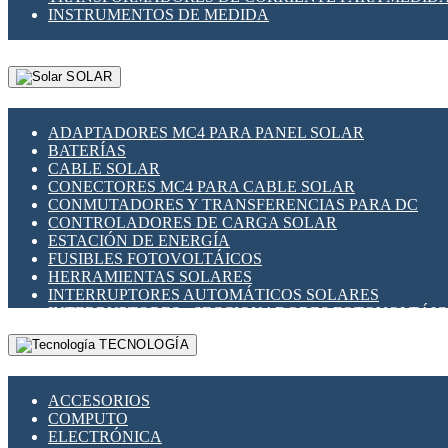
INSTRUMENTOS DE MEDIDA
SOLAR
ADAPTADORES MC4 PARA PANEL SOLAR
BATERÍAS
CABLE SOLAR
CONECTORES MC4 PARA CABLE SOLAR
CONMUTADORES Y TRANSFERENCIAS PARA DC
CONTROLADORES DE CARGA SOLAR
ESTACIÓN DE ENERGÍA
FUSIBLES FOTOVOLTÁICOS
HERRAMIENTAS SOLARES
INTERRUPTORES AUTOMÁTICOS SOLARES
INTERRUPTORES - SECCIONADORES FOTOVOLTÁI
MONTAJE PANEL SOLAR
TECNOLOGÍA
PORTA FUSIBLES Y SECCIONADORES FOTOVOLTAI
SUPRESOR DE TRANSIENTES SPDS PARA APLICACI
ACCESORIOS
COMPUTO
ELECTRÓNICA