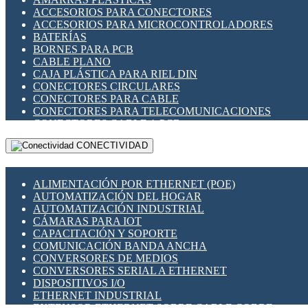
ENCHUFES INDUSTRIALES
ACCESORIOS PARA CONECTORES
INDICADORES PARA PANEL
ACCESORIOS PARA MICROCONTROLADORES
INTERFACES DE RELÉ
BATERÍAS
INTERRUPTORES FIN DE CARRERA
BORNES PARA PCB
LLAVES CONMUTADORAS
CABLE PLANO
MEDIDORES DE ENERGÍA Y TC'S DE CORRIENTE
CAJA PLÁSTICA PARA RIEL DIN
MOTORES PASO A PASO
CONECTORES CIRCULARES
PANTALLAS HMI
CONECTORES PARA CABLE
PLC -CONTROLADORES LÓGICO PROGRAMABLES
CONECTORES PARA TELECOMUNICACIONES
PROGRAMADORES DE HORARIO
CONECTORES CABLE A PCB
PROTECCIÓN ELÉCTRICA
CONECTORES PCB A CABLE
RELÉS DE PROTECCIÓN
CONECTIVIDAD
DIP SWITCHES
SENSORES CAPACITIVOS
DISPLAYS 7 SEGMENTOS
SENSORES DE POSICIÓN LINEAL
FUSIBLES Y PORTAFUSIBLES
SENSORES FOTOELÉCTRICOS
ALIMENTACIÓN POR ETHERNET (POE)
HERRAMIENTAS VARIAS
SENSORES INDUCTIVOS
AUTOMATIZACIÓN DEL HOGAR
ILUMINACIÓN LED
TEMPORIZADORES
AUTOMATIZACIÓN INDUSTRIAL
INTERRUPTORES REED
VARIACS
CÁMARAS PARA IOT
INTERFACES DE RELÉ
VARIADORES DE FRECUENCIA [VDF]
CAPACITACIÓN Y SOPORTE
OTROS RELÉS
SECCIONADORES - INTERRUPTORES
COMUNICACIÓN BANDA ANCHA
PROTECCIÓN TÉRMICA
MAQUINARIA
CONVERSORES DE MEDIOS
RELÉS AUTOMOTRICES
CONVERSORES SERIAL A ETHERNET
RELÉS DE SEÑAL
DISPOSITIVOS I/O
RELÉS DE ESTADO SÓLIDO SSR
ETHERNET INDUSTRIAL
RELÉS INDUSTRIALES
EXTENSOR ETHERNET SOBRE CABLE COBRE