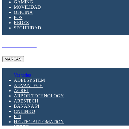
GAMING
MOVILIDAD
OFICINA
POS
REDES
SEGURIDAD
A PEDIDO
MARCAS
Ver todas
ADELSYSTEM
ADVANTECH
ACREL
ARBOR TECHNOLOGY
ARESTECH
BANANA PI
CNLINKO
ETI
HELTEC AUTOMATION
LTECH