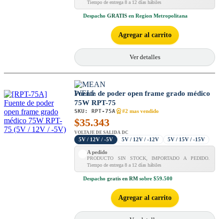
Tiempo de entrega 8 a 12 días hábiles
Despacho
GRATIS
en Region Metropolitana
Agregar al carrito
Ver detalles
Fuente de poder open frame grado médico
75W RPT-75
SKU:
RPT-75A
#2 mas vendido
$
35.343
VOLTAJE DE SALIDA DC
5V / 12V / -5V
5V / 12V / -12V
5V / 15V / -15V
A pedido
PRODUCTO SIN STOCK, IMPORTADO A PEDIDO.
Tiempo de entrega 8 a 12 días hábiles
Despacho
gratis en RM
sobre $59.500
Agregar al carrito