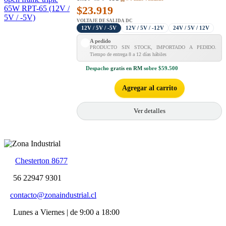
$
23.919
VOLTAJE DE SALIDA DC
12V / 5V / -5V
12V / 5V / -12V
24V / 5V / 12V
A pedido
PRODUCTO SIN STOCK, IMPORTADO A PEDIDO.
Tiempo de entrega 8 a 12 días hábiles
Despacho
gratis en RM
sobre $59.500
Agregar al carrito
Ver detalles
Chesterton 8677
56 22947 9301
contacto@zonaindustrial.cl
Lunes a Viernes | de 9:00 a 18:00