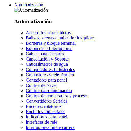
Automatización
Automatización
Accesorios para tableros
Balizas, sirenas e indicador luz piloto
Borneras y bloque terminal
Botoneras e Interruptores
Cables para sensores
Capacitación y Soporte
Caudalímetros de agua
Computadores Industriales
Contactores y relé térmico
Contadores para panel
Control de Nivel
Control para Iluminación
Control de temperatura y proceso
Convertidores Seriales
Encoders rotatorios
Enchufes Industriales
Indicadores para panel
Interfaces de relé
Interruptores fin de carrera