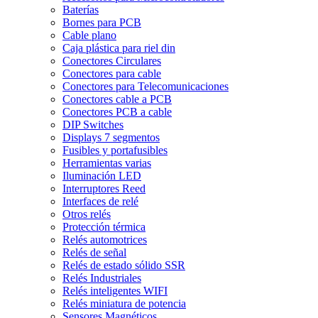
Baterías
Bornes para PCB
Cable plano
Caja plástica para riel din
Conectores Circulares
Conectores para cable
Conectores para Telecomunicaciones
Conectores cable a PCB
Conectores PCB a cable
DIP Switches
Displays 7 segmentos
Fusibles y portafusibles
Herramientas varias
Iluminación LED
Interruptores Reed
Interfaces de relé
Otros relés
Protección térmica
Relés automotrices
Relés de señal
Relés de estado sólido SSR
Relés Industriales
Relés inteligentes WIFI
Relés miniatura de potencia
Sensores Magnéticos