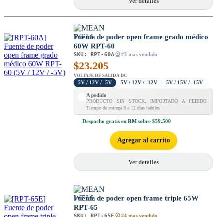
Ver detalles
Fuente de poder open frame grado médico
60W RPT-60
SKU:
RPT-60A
#3 mas vendido
$
23.205
VOLTAJE DE SALIDA DC
5V / 12V / -5V
5V / 12V / -12V
5V / 15V / -15V
A pedido
PRODUCTO SIN STOCK, IMPORTADO A PEDIDO.
Tiempo de entrega 8 a 12 días hábiles
Despacho
gratis en RM
sobre $59.500
Agregar al carrito
Ver detalles
Fuente de poder open frame triple 65W
RPT-65
SKU:
RPT-65E
#4 mas vendido