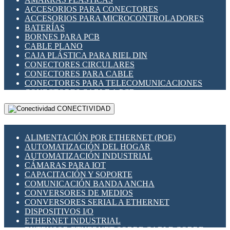
ENCHUFES INDUSTRIALES
ACCESORIOS PARA CONECTORES
INDICADORES PARA PANEL
ACCESORIOS PARA MICROCONTROLADORES
INTERFACES DE RELÉ
BATERÍAS
INTERRUPTORES FIN DE CARRERA
BORNES PARA PCB
LLAVES CONMUTADORAS
CABLE PLANO
MEDIDORES DE ENERGÍA Y TC'S DE CORRIENTE
CAJA PLÁSTICA PARA RIEL DIN
MOTORES PASO A PASO
CONECTORES CIRCULARES
PANTALLAS HMI
CONECTORES PARA CABLE
PLC -CONTROLADORES LÓGICO PROGRAMABLES
CONECTORES PARA TELECOMUNICACIONES
PROGRAMADORES DE HORARIO
CONECTORES CABLE A PCB
PROTECCIÓN ELÉCTRICA
CONECTORES PCB A CABLE
RELÉS DE PROTECCIÓN
CONECTIVIDAD
DIP SWITCHES
SENSORES CAPACITIVOS
DISPLAYS 7 SEGMENTOS
SENSORES DE POSICIÓN LINEAL
FUSIBLES Y PORTAFUSIBLES
SENSORES FOTOELÉCTRICOS
ALIMENTACIÓN POR ETHERNET (POE)
HERRAMIENTAS VARIAS
SENSORES INDUCTIVOS
AUTOMATIZACIÓN DEL HOGAR
ILUMINACIÓN LED
TEMPORIZADORES
AUTOMATIZACIÓN INDUSTRIAL
INTERRUPTORES REED
VARIACS
CÁMARAS PARA IOT
INTERFACES DE RELÉ
VARIADORES DE FRECUENCIA [VDF]
CAPACITACIÓN Y SOPORTE
OTROS RELÉS
SECCIONADORES - INTERRUPTORES
COMUNICACIÓN BANDA ANCHA
PROTECCIÓN TÉRMICA
MAQUINARIA
CONVERSORES DE MEDIOS
RELÉS AUTOMOTRICES
CONVERSORES SERIAL A ETHERNET
RELÉS DE SEÑAL
DISPOSITIVOS I/O
RELÉS DE ESTADO SÓLIDO SSR
ETHERNET INDUSTRIAL
RELÉS INDUSTRIALES
EXTENSOR ETHERNET SOBRE CABLE COBRE