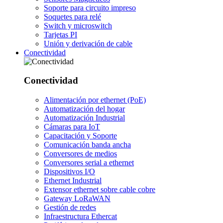
Soporte para circuito impreso
Soquetes para relé
Switch y microswitch
Tarjetas PI
Unión y derivación de cable
Conectividad
Conectividad
Alimentación por ethernet (PoE)
Automatización del hogar
Automatización Industrial
Cámaras para IoT
Capacitación y Soporte
Comunicación banda ancha
Conversores de medios
Conversores serial a ethernet
Dispositivos I/O
Ethernet Industrial
Extensor ethernet sobre cable cobre
Gateway LoRaWAN
Gestión de redes
Infraestructura Ethercat