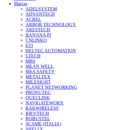
Marcas
ADELSYSTEM
ADVANTECH
ACREL
ARBOR TECHNOLOGY
ARESTECH
BANANA PI
CNLINKO
ETI
HELTEC AUTOMATION
LTECH
MBS
MEAN WELL
MSA SAFETY
METALTEX
MILESIGHT
PLANET NETWORKING
PRONUTEC
QUECLINK
NAVIGATEWORX
RAKWIRELESS
RIEVTECH
ROBUSTEL
SCAME (ITALIA)
SHELLY