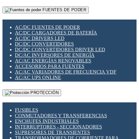
RELÉS INTELIGENTES WIFI
GATEWAY LORAWAN
RELÉS MINIATURA DE POTENCIA
FUENTES DE PODER
GESTIÓN DE REDES
SENSORES MAGNÉTICOS
INFRAESTRUCTURA ETHERCAT
SOPORTE PARA CIRCUITO IMPRESO
PERIFÉRICOS DE RED
SOQUETES PARA RELÉ
AC/DC FUENTES DE PODER
PLACAS MODULARES IOT
SWITCH Y MICROSWITCH
AC/DC CARGADORES DE BATERÍA
SWITCHES Y REDES WIFI
TARJETAS PI
AC/DC DRIVERS LED
SOLUCIONES IOT
UNIÓN Y DERIVACIÓN DE CABLE
DC/DC CONVERTIDORES
SOLUCIONES LORAWAN
DC/DC CONVERTIDORES DRIVER LED
SOLUCIONES RED CELULAR
DC/AC INVERSORES DE ENERGÍA
SEGURIDAD PARA REDES
AC/AC ENERGÍAS RENOVABLES
SWITCHES LAN
ACCESORIOS PARA FUENTES
TELEFONÍA IP (VOIP)
AC/AC VARIADORES DE FRECUENCIA VDF
VIGILANCIA IP (CCTV)
AC/AC UPS ONLINE
MESHTASTIC
PROTECCIÓN
FUSIBLES
CONMUTADORES Y TRANSFERENCIAS
ENCHUFES INDUSTRIALES
INTERRUPTORES - SECCIONADORES
SUPRESORES DE TRANSIENTES
TRANSFORMADORES DE CORRIENTE PARA