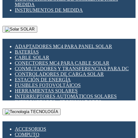
MEDIDA
INSTRUMENTOS DE MEDIDA
SOLAR
ADAPTADORES MC4 PARA PANEL SOLAR
BATERÍAS
CABLE SOLAR
CONECTORES MC4 PARA CABLE SOLAR
CONMUTADORES Y TRANSFERENCIAS PARA DC
CONTROLADORES DE CARGA SOLAR
ESTACIÓN DE ENERGÍA
FUSIBLES FOTOVOLTÁICOS
HERRAMIENTAS SOLARES
INTERRUPTORES AUTOMÁTICOS SOLARES
INTERRUPTORES - SECCIONADORES
FOTOVOLTÁICOS
TECNOLOGÍA
MONTAJE PANEL SOLAR
PORTA FUSIBLES Y SECCIONADORES
FOTOVOLTAICOS
ACCESORIOS
SUPRESOR DE TRANSIENTES SPDS PARA
COMPUTO
APLICACIONES FOTOVOLTAICAS