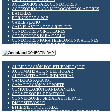
ENCHUFES INDUSTRIALES
ACCESORIOS PARA CONECTORES
INDICADORES PARA PANEL
ACCESORIOS PARA MICROCONTROLADORES
INTERFACES DE RELÉ
BATERÍAS
INTERRUPTORES FIN DE CARRERA
BORNES PARA PCB
LLAVES CONMUTADORAS
CABLE PLANO
MEDIDORES DE ENERGÍA Y TC'S DE CORRIENTE
CAJA PLÁSTICA PARA RIEL DIN
MOTORES PASO A PASO
CONECTORES CIRCULARES
PANTALLAS HMI
CONECTORES PARA CABLE
PLC -CONTROLADORES LÓGICO PROGRAMABLES
CONECTORES PARA TELECOMUNICACIONES
PROGRAMADORES DE HORARIO
CONECTORES CABLE A PCB
PROTECCIÓN ELÉCTRICA
CONECTORES PCB A CABLE
RELÉS DE PROTECCIÓN
CONECTIVIDAD
DIP SWITCHES
SENSORES CAPACITIVOS
DISPLAYS 7 SEGMENTOS
SENSORES DE POSICIÓN LINEAL
FUSIBLES Y PORTAFUSIBLES
SENSORES FOTOELÉCTRICOS
ALIMENTACIÓN POR ETHERNET (POE)
HERRAMIENTAS VARIAS
SENSORES INDUCTIVOS
AUTOMATIZACIÓN DEL HOGAR
ILUMINACIÓN LED
TEMPORIZADORES
AUTOMATIZACIÓN INDUSTRIAL
INTERRUPTORES REED
VARIACS
CÁMARAS PARA IOT
INTERFACES DE RELÉ
VARIADORES DE FRECUENCIA [VDF]
CAPACITACIÓN Y SOPORTE
OTROS RELÉS
SECCIONADORES - INTERRUPTORES
COMUNICACIÓN BANDA ANCHA
PROTECCIÓN TÉRMICA
MAQUINARIA
CONVERSORES DE MEDIOS
RELÉS AUTOMOTRICES
CONVERSORES SERIAL A ETHERNET
RELÉS DE SEÑAL
DISPOSITIVOS I/O
RELÉS DE ESTADO SÓLIDO SSR
ETHERNET INDUSTRIAL
RELÉS INDUSTRIALES
EXTENSOR ETHERNET SOBRE CABLE COBRE