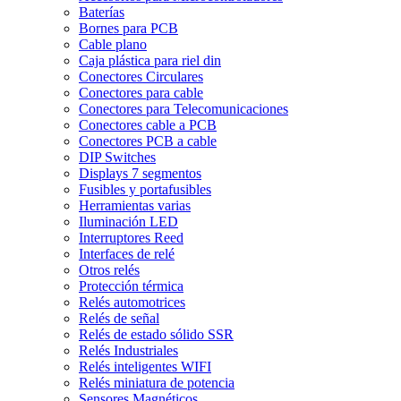
Baterías
Bornes para PCB
Cable plano
Caja plástica para riel din
Conectores Circulares
Conectores para cable
Conectores para Telecomunicaciones
Conectores cable a PCB
Conectores PCB a cable
DIP Switches
Displays 7 segmentos
Fusibles y portafusibles
Herramientas varias
Iluminación LED
Interruptores Reed
Interfaces de relé
Otros relés
Protección térmica
Relés automotrices
Relés de señal
Relés de estado sólido SSR
Relés Industriales
Relés inteligentes WIFI
Relés miniatura de potencia
Sensores Magnéticos