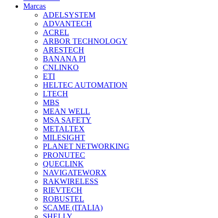
Marcas
ADELSYSTEM
ADVANTECH
ACREL
ARBOR TECHNOLOGY
ARESTECH
BANANA PI
CNLINKO
ETI
HELTEC AUTOMATION
LTECH
MBS
MEAN WELL
MSA SAFETY
METALTEX
MILESIGHT
PLANET NETWORKING
PRONUTEC
QUECLINK
NAVIGATEWORX
RAKWIRELESS
RIEVTECH
ROBUSTEL
SCAME (ITALIA)
SHELLY