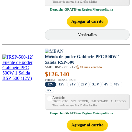
Tiempo de entrega 8 a 12 días hábiles
Despacho
GRATIS
en Region Metropolitana
Agregar al carrito
Ver detalles
Fuente de poder Gabinete PFC 500W 1
Salida RSP-500
SKU:
RSP-500-12
#4 mas vendido
$
126.140
VOLTAJE DE SALIDA DC
12V
15V
24V
27V
3.3V
4V
48V
5V
A pedido
PRODUCTO SIN STOCK, IMPORTADO A PEDIDO.
Tiempo de entrega 8 a 12 días hábiles
Despacho
GRATIS
en Region Metropolitana
Agregar al carrito