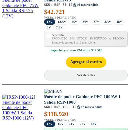
SKU:
RSP-75-12
#6 mas vendido
$
42.721
VOLTAJE DE SALIDA DC
12V
13.5V
15V
24V
27V
3.3V
48V
5V
7.5V
A pedido
PRODUCTO SIN STOCK, IMPORTADO A PEDIDO.
Tiempo de entrega 8 a 12 días hábiles
Despacho
gratis en RM
sobre $59.500
Agregar al carrito
Ver detalles
Fuente de poder Gabinete PFC 1000W 1
Salida RSP-1000
SKU:
RSP-1000-12
#7 mas vendido
$
318.920
VOLTAJE DE SALIDA DC
12V
15V
24V
27V
48V