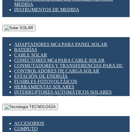
MEDIDA
INSTRUMENTOS DE MEDIDA
SOLAR
ADAPTADORES MC4 PARA PANEL SOLAR
BATERÍAS
CABLE SOLAR
CONECTORES MC4 PARA CABLE SOLAR
CONMUTADORES Y TRANSFERENCIAS PARA DC
CONTROLADORES DE CARGA SOLAR
ESTACIÓN DE ENERGÍA
FUSIBLES FOTOVOLTÁICOS
HERRAMIENTAS SOLARES
INTERRUPTORES AUTOMÁTICOS SOLARES
INTERRUPTORES - SECCIONADORES
FOTOVOLTÁICOS
TECNOLOGÍA
MONTAJE PANEL SOLAR
PORTA FUSIBLES Y SECCIONADORES
FOTOVOLTAICOS
ACCESORIOS
SUPRESOR DE TRANSIENTES SPDS PARA
COMPUTO
APLICACIONES FOTOVOLTAICAS