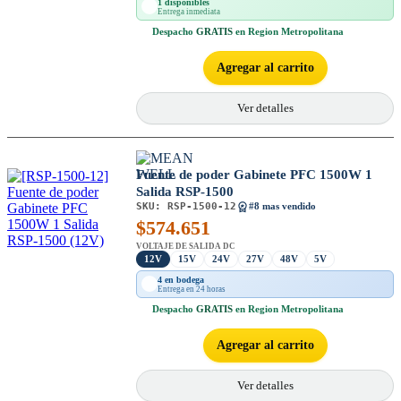
1 disponibles
Entrega inmediata
Despacho
GRATIS
en Region Metropolitana
Agregar al carrito
Ver detalles
Fuente de poder Gabinete PFC 1500W 1
Salida RSP-1500
SKU:
RSP-1500-12
#8 mas vendido
$
574.651
VOLTAJE DE SALIDA DC
12V
15V
24V
27V
48V
5V
4 en bodega
Entrega en 24 horas
Despacho
GRATIS
en Region Metropolitana
Agregar al carrito
Ver detalles