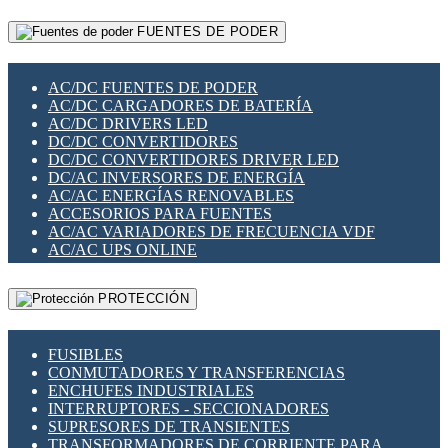
RELÉS INTELIGENTES WIFI
GATEWAY LORAWAN
RELÉS MINIATURA DE POTENCIA
FUENTES DE PODER
GESTIÓN DE REDES
SENSORES MAGNÉTICOS
INFRAESTRUCTURA ETHERCAT
SOPORTE PARA CIRCUITO IMPRESO
PERIFÉRICOS DE RED
SOQUETES PARA RELÉ
AC/DC FUENTES DE PODER
PLACAS MODULARES IOT
SWITCH Y MICROSWITCH
AC/DC CARGADORES DE BATERÍA
SWITCHES Y REDES WIFI
TARJETAS PI
AC/DC DRIVERS LED
SOLUCIONES IOT
UNIÓN Y DERIVACIÓN DE CABLE
DC/DC CONVERTIDORES
SOLUCIONES LORAWAN
DC/DC CONVERTIDORES DRIVER LED
SOLUCIONES RED CELULAR
DC/AC INVERSORES DE ENERGÍA
SEGURIDAD PARA REDES
AC/AC ENERGÍAS RENOVABLES
SWITCHES LAN
ACCESORIOS PARA FUENTES
TELEFONÍA IP (VOIP)
AC/AC VARIADORES DE FRECUENCIA VDF
VIGILANCIA IP (CCTV)
AC/AC UPS ONLINE
MESHTASTIC
PROTECCIÓN
FUSIBLES
CONMUTADORES Y TRANSFERENCIAS
ENCHUFES INDUSTRIALES
INTERRUPTORES - SECCIONADORES
SUPRESORES DE TRANSIENTES
TRANSFORMADORES DE CORRIENTE PARA