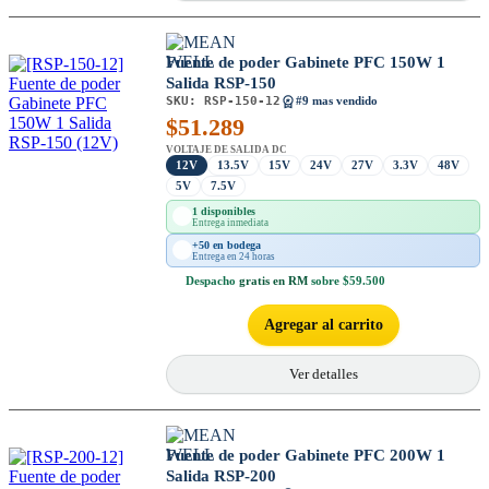
Fuente de poder Gabinete PFC 150W 1
Salida RSP-150
SKU:
RSP-150-12
#9 mas vendido
$
51.289
VOLTAJE DE SALIDA DC
12V
13.5V
15V
24V
27V
3.3V
48V
5V
7.5V
1 disponibles
Entrega inmediata
+50 en bodega
Entrega en 24 horas
Despacho
gratis en RM
sobre $59.500
Agregar al carrito
Ver detalles
Fuente de poder Gabinete PFC 200W 1
Salida RSP-200