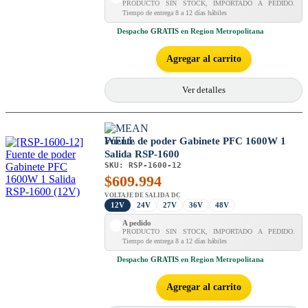
PRODUCTO SIN STOCK, IMPORTADO A PEDIDO.
Tiempo de entrega 8 a 12 días hábiles
Despacho
GRATIS
en Region Metropolitana
Agregar al carrito
Ver detalles
Fuente de poder Gabinete PFC 1600W 1
Salida RSP-1600
SKU:
RSP-1600-12
$
609.994
VOLTAJE DE SALIDA DC
12V
24V
27V
36V
48V
A pedido
PRODUCTO SIN STOCK, IMPORTADO A PEDIDO.
Tiempo de entrega 8 a 12 días hábiles
Despacho
GRATIS
en Region Metropolitana
Agregar al carrito