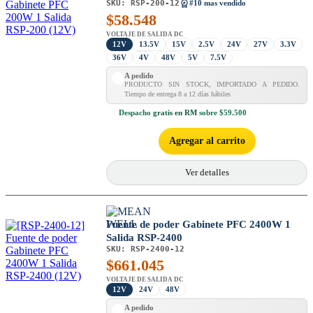
SKU:
RSP-200-12
#10 mas vendido
$
58.548
VOLTAJE DE SALIDA DC
12V
13.5V
15V
2.5V
24V
27V
3.3V
36V
4V
48V
5V
7.5V
A pedido
PRODUCTO SIN STOCK, IMPORTADO A PEDIDO.
Tiempo de entrega 8 a 12 días hábiles
Despacho
gratis en RM
sobre $59.500
Agregar al carrito
Ver detalles
Fuente de poder Gabinete PFC 2400W 1
Salida RSP-2400
SKU:
RSP-2400-12
$
661.045
VOLTAJE DE SALIDA DC
12V
24V
48V
A pedido