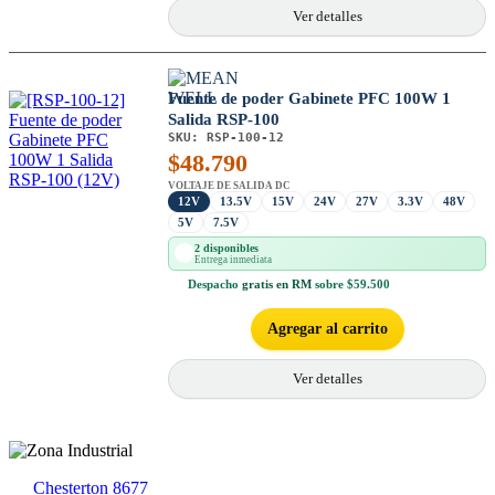
Ver detalles
Fuente de poder Gabinete PFC 100W 1
Salida RSP-100
SKU:
RSP-100-12
$
48.790
VOLTAJE DE SALIDA DC
12V
13.5V
15V
24V
27V
3.3V
48V
5V
7.5V
2 disponibles
Entrega inmediata
Despacho
gratis en RM
sobre $59.500
Agregar al carrito
Ver detalles
Chesterton 8677