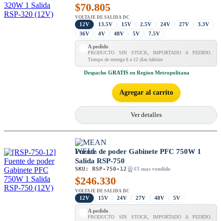
$
70.805
VOLTAJE DE SALIDA DC
12V
13.5V
15V
2.5V
24V
27V
3.3V
36V
4V
48V
5V
7.5V
A pedido
PRODUCTO SIN STOCK, IMPORTADO A PEDIDO.
Tiempo de entrega 8 a 12 días hábiles
Despacho
GRATIS
en Region Metropolitana
Agregar al carrito
Ver detalles
Fuente de poder Gabinete PFC 750W 1
Salida RSP-750
SKU:
RSP-750-12
#3 mas vendido
$
246.330
VOLTAJE DE SALIDA DC
12V
15V
24V
27V
48V
5V
A pedido
PRODUCTO SIN STOCK, IMPORTADO A PEDIDO.