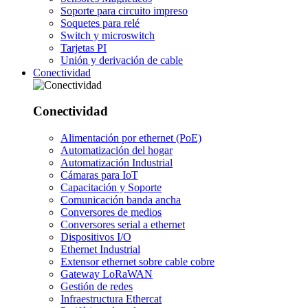
Soporte para circuito impreso
Soquetes para relé
Switch y microswitch
Tarjetas PI
Unión y derivación de cable
Conectividad
Conectividad
Alimentación por ethernet (PoE)
Automatización del hogar
Automatización Industrial
Cámaras para IoT
Capacitación y Soporte
Comunicación banda ancha
Conversores de medios
Conversores serial a ethernet
Dispositivos I/O
Ethernet Industrial
Extensor ethernet sobre cable cobre
Gateway LoRaWAN
Gestión de redes
Infraestructura Ethercat