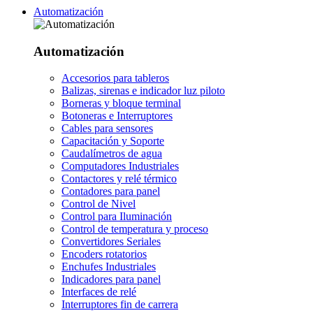
Automatización
Automatización
Accesorios para tableros
Balizas, sirenas e indicador luz piloto
Borneras y bloque terminal
Botoneras e Interruptores
Cables para sensores
Capacitación y Soporte
Caudalímetros de agua
Computadores Industriales
Contactores y relé térmico
Contadores para panel
Control de Nivel
Control para Iluminación
Control de temperatura y proceso
Convertidores Seriales
Encoders rotatorios
Enchufes Industriales
Indicadores para panel
Interfaces de relé
Interruptores fin de carrera