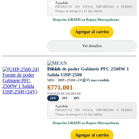
A pedido
PRODUCTO SIN STOCK, IMPORTADO A PEDIDO.
Tiempo de entrega 8 a 12 días hábiles
Despacho
GRATIS
en Region Metropolitana
Agregar al carrito
Ver detalles
Fuente de poder Gabinete PFC 2500W 1
Salida UHP-2500
SKU:
UHP-2500-24
#5 mas vendido
$
771.001
VOLTAJE DE SALIDA DC
24V
36V
48V
A pedido
PRODUCTO SIN STOCK, IMPORTADO A PEDIDO.
Tiempo de entrega 8 a 12 días hábiles
Despacho
GRATIS
en Region Metropolitana
Agregar al carrito