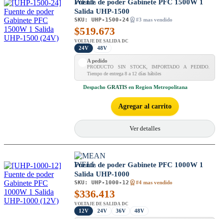
Fuente de poder Gabinete PFC 1500W 1
Salida UHP-1500
SKU:
UHP-1500-24
#3 mas vendido
$
519.673
VOLTAJE DE SALIDA DC
24V
48V
A pedido
PRODUCTO SIN STOCK, IMPORTADO A PEDIDO.
Tiempo de entrega 8 a 12 días hábiles
Despacho
GRATIS
en Region Metropolitana
Agregar al carrito
Ver detalles
Fuente de poder Gabinete PFC 1000W 1
Salida UHP-1000
SKU:
UHP-1000-12
#4 mas vendido
$
336.413
VOLTAJE DE SALIDA DC
12V
24V
36V
48V