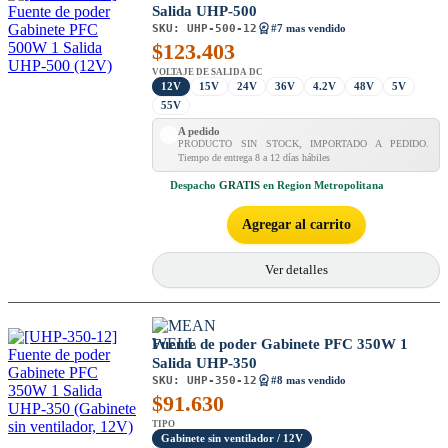
Salida UHP-500
SKU:
UHP-500-12
#7 mas vendido
$
123.403
VOLTAJE DE SALIDA DC
12V
15V
24V
36V
4.2V
48V
5V
55V
A pedido
PRODUCTO SIN STOCK, IMPORTADO A PEDIDO.
Tiempo de entrega 8 a 12 días hábiles
Despacho
GRATIS
en Region Metropolitana
Agregar al carrito
Ver detalles
Fuente de poder Gabinete PFC 350W 1
Salida UHP-350
SKU:
UHP-350-12
#8 mas vendido
$
91.630
TIPO
Gabinete sin ventilador / 12V