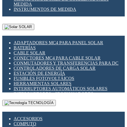
MEDIDA
INSTRUMENTOS DE MEDIDA
SOLAR
ADAPTADORES MC4 PARA PANEL SOLAR
BATERÍAS
CABLE SOLAR
CONECTORES MC4 PARA CABLE SOLAR
CONMUTADORES Y TRANSFERENCIAS PARA DC
CONTROLADORES DE CARGA SOLAR
ESTACIÓN DE ENERGÍA
FUSIBLES FOTOVOLTÁICOS
HERRAMIENTAS SOLARES
INTERRUPTORES AUTOMÁTICOS SOLARES
INTERRUPTORES - SECCIONADORES
FOTOVOLTÁICOS
TECNOLOGÍA
MONTAJE PANEL SOLAR
PORTA FUSIBLES Y SECCIONADORES
FOTOVOLTAICOS
ACCESORIOS
SUPRESOR DE TRANSIENTES SPDS PARA
COMPUTO
APLICACIONES FOTOVOLTAICAS