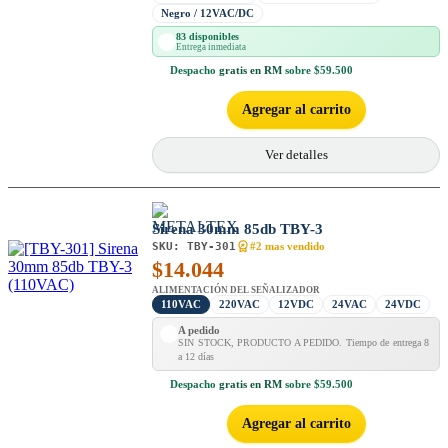
Negro / 12VAC/DC
83 disponibles
Entrega inmediata
Despacho
gratis en RM
sobre $59.500
Agregar al carrito
Ver detalles
Sirena 30mm 85db TBY-3
SKU:
TBY-301
#2 mas vendido
$
14.044
ALIMENTACIÓN DEL SEÑALIZADOR
110VAC
220VAC
12VDC
24VAC
24VDC
A pedido
SIN STOCK, PRODUCTO A PEDIDO. Tiempo de entrega 8
a 12 días
Despacho
gratis en RM
sobre $59.500
Agregar al carrito