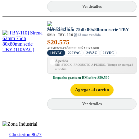
Ver detalles
Sirena 62mm 75db 80x80mm serie TBY
SKU:
TBY-110
#3 mas vendido
$
20.575
ALIMENTACIÓN DEL SEÑALIZADOR
110VAC
220VAC
24VAC
24VDC
A pedido
SIN STOCK, PRODUCTO A PEDIDO. Tiempo de entrega 8
a 12 días
Despacho
gratis en RM
sobre $59.500
Agregar al carrito
Ver detalles
Chesterton 8677