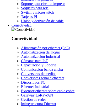
Soporte para circuito impreso
Soquetes para relé
Switch y microswitch
Tarjetas PI
Unión y derivación de cable
Conectividad
Conectividad
Alimentación por ethernet (PoE)
Automatización del hogar
Automatización Industrial
Cámaras para IoT
Capacitación y Soporte
Comunicación banda ancha
Conversores de medios
Conversores serial a ethernet
Dispositivos I/O
Ethernet Industrial
Extensor ethernet sobre cable cobre
Gateway LoRaWAN
Gestión de redes
Infraestructura Ethercat