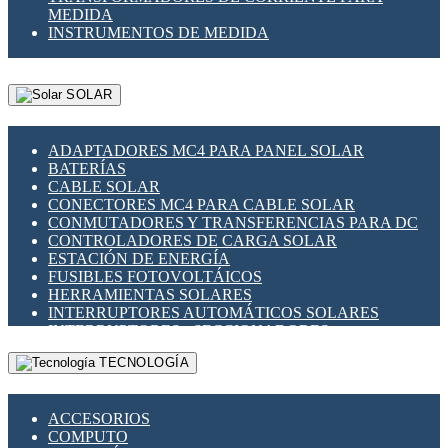
MEDIDA
INSTRUMENTOS DE MEDIDA
SOLAR
ADAPTADORES MC4 PARA PANEL SOLAR
BATERÍAS
CABLE SOLAR
CONECTORES MC4 PARA CABLE SOLAR
CONMUTADORES Y TRANSFERENCIAS PARA DC
CONTROLADORES DE CARGA SOLAR
ESTACIÓN DE ENERGÍA
FUSIBLES FOTOVOLTÁICOS
HERRAMIENTAS SOLARES
INTERRUPTORES AUTOMÁTICOS SOLARES
INTERRUPTORES - SECCIONADORES
FOTOVOLTÁICOS
TECNOLOGÍA
MONTAJE PANEL SOLAR
PORTA FUSIBLES Y SECCIONADORES
FOTOVOLTAICOS
ACCESORIOS
SUPRESOR DE TRANSIENTES SPDS PARA
COMPUTO
APLICACIONES FOTOVOLTAICAS