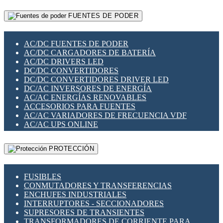
RELÉS INTELIGENTES WIFI
GATEWAY LORAWAN
RELÉS MINIATURA DE POTENCIA
FUENTES DE PODER
GESTIÓN DE REDES
SENSORES MAGNÉTICOS
INFRAESTRUCTURA ETHERCAT
SOPORTE PARA CIRCUITO IMPRESO
PERIFÉRICOS DE RED
SOQUETES PARA RELÉ
AC/DC FUENTES DE PODER
PLACAS MODULARES IOT
SWITCH Y MICROSWITCH
AC/DC CARGADORES DE BATERÍA
SWITCHES Y REDES WIFI
TARJETAS PI
AC/DC DRIVERS LED
SOLUCIONES IOT
UNIÓN Y DERIVACIÓN DE CABLE
DC/DC CONVERTIDORES
SOLUCIONES LORAWAN
DC/DC CONVERTIDORES DRIVER LED
SOLUCIONES RED CELULAR
DC/AC INVERSORES DE ENERGÍA
SEGURIDAD PARA REDES
AC/AC ENERGÍAS RENOVABLES
SWITCHES LAN
ACCESORIOS PARA FUENTES
TELEFONÍA IP (VOIP)
AC/AC VARIADORES DE FRECUENCIA VDF
VIGILANCIA IP (CCTV)
AC/AC UPS ONLINE
MESHTASTIC
PROTECCIÓN
FUSIBLES
CONMUTADORES Y TRANSFERENCIAS
ENCHUFES INDUSTRIALES
INTERRUPTORES - SECCIONADORES
SUPRESORES DE TRANSIENTES
TRANSFORMADORES DE CORRIENTE PARA