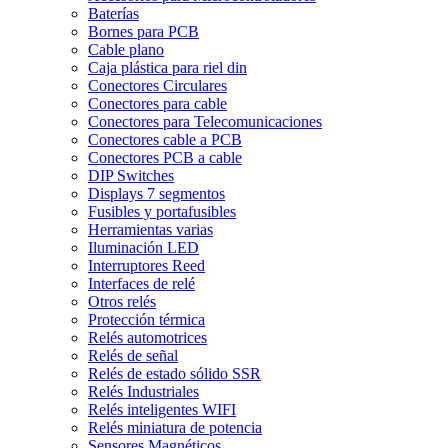
Baterías
Bornes para PCB
Cable plano
Caja plástica para riel din
Conectores Circulares
Conectores para cable
Conectores para Telecomunicaciones
Conectores cable a PCB
Conectores PCB a cable
DIP Switches
Displays 7 segmentos
Fusibles y portafusibles
Herramientas varias
Iluminación LED
Interruptores Reed
Interfaces de relé
Otros relés
Protección térmica
Relés automotrices
Relés de señal
Relés de estado sólido SSR
Relés Industriales
Relés inteligentes WIFI
Relés miniatura de potencia
Sensores Magnéticos