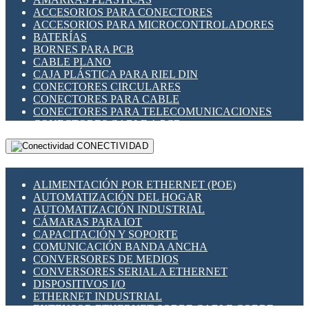
ENCHUFES INDUSTRIALES
ACCESORIOS PARA CONECTORES
INDICADORES PARA PANEL
ACCESORIOS PARA MICROCONTROLADORES
INTERFACES DE RELÉ
BATERÍAS
INTERRUPTORES FIN DE CARRERA
BORNES PARA PCB
LLAVES CONMUTADORAS
CABLE PLANO
MEDIDORES DE ENERGÍA Y TC'S DE CORRIENTE
CAJA PLÁSTICA PARA RIEL DIN
MOTORES PASO A PASO
CONECTORES CIRCULARES
PANTALLAS HMI
CONECTORES PARA CABLE
PLC -CONTROLADORES LÓGICO PROGRAMABLES
CONECTORES PARA TELECOMUNICACIONES
PROGRAMADORES DE HORARIO
CONECTORES CABLE A PCB
PROTECCIÓN ELÉCTRICA
CONECTORES PCB A CABLE
RELÉS DE PROTECCIÓN
CONECTIVIDAD
DIP SWITCHES
SENSORES CAPACITIVOS
DISPLAYS 7 SEGMENTOS
SENSORES DE POSICIÓN LINEAL
FUSIBLES Y PORTAFUSIBLES
SENSORES FOTOELÉCTRICOS
ALIMENTACIÓN POR ETHERNET (POE)
HERRAMIENTAS VARIAS
SENSORES INDUCTIVOS
AUTOMATIZACIÓN DEL HOGAR
ILUMINACIÓN LED
TEMPORIZADORES
AUTOMATIZACIÓN INDUSTRIAL
INTERRUPTORES REED
VARIACS
CÁMARAS PARA IOT
INTERFACES DE RELÉ
VARIADORES DE FRECUENCIA [VDF]
CAPACITACIÓN Y SOPORTE
OTROS RELÉS
SECCIONADORES - INTERRUPTORES
COMUNICACIÓN BANDA ANCHA
PROTECCIÓN TÉRMICA
MAQUINARIA
CONVERSORES DE MEDIOS
RELÉS AUTOMOTRICES
CONVERSORES SERIAL A ETHERNET
RELÉS DE SEÑAL
DISPOSITIVOS I/O
RELÉS DE ESTADO SÓLIDO SSR
ETHERNET INDUSTRIAL
RELÉS INDUSTRIALES
EXTENSOR ETHERNET SOBRE CABLE COBRE