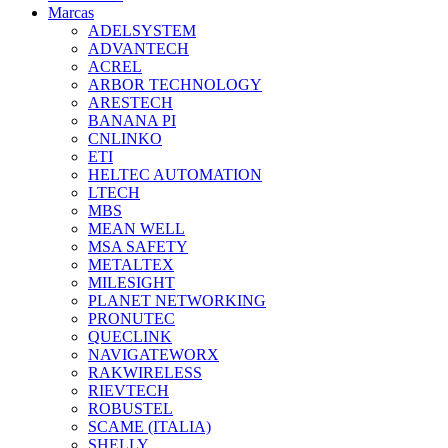
Marcas
ADELSYSTEM
ADVANTECH
ACREL
ARBOR TECHNOLOGY
ARESTECH
BANANA PI
CNLINKO
ETI
HELTEC AUTOMATION
LTECH
MBS
MEAN WELL
MSA SAFETY
METALTEX
MILESIGHT
PLANET NETWORKING
PRONUTEC
QUECLINK
NAVIGATEWORX
RAKWIRELESS
RIEVTECH
ROBUSTEL
SCAME (ITALIA)
SHELLY