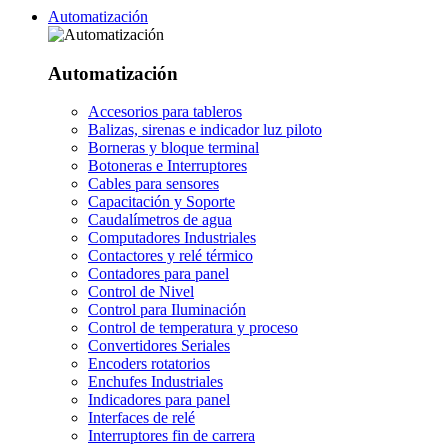
Automatización
Automatización
Accesorios para tableros
Balizas, sirenas e indicador luz piloto
Borneras y bloque terminal
Botoneras e Interruptores
Cables para sensores
Capacitación y Soporte
Caudalímetros de agua
Computadores Industriales
Contactores y relé térmico
Contadores para panel
Control de Nivel
Control para Iluminación
Control de temperatura y proceso
Convertidores Seriales
Encoders rotatorios
Enchufes Industriales
Indicadores para panel
Interfaces de relé
Interruptores fin de carrera