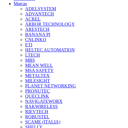
Marcas
ADELSYSTEM
ADVANTECH
ACREL
ARBOR TECHNOLOGY
ARESTECH
BANANA PI
CNLINKO
ETI
HELTEC AUTOMATION
LTECH
MBS
MEAN WELL
MSA SAFETY
METALTEX
MILESIGHT
PLANET NETWORKING
PRONUTEC
QUECLINK
NAVIGATEWORX
RAKWIRELESS
RIEVTECH
ROBUSTEL
SCAME (ITALIA)
SHELLY