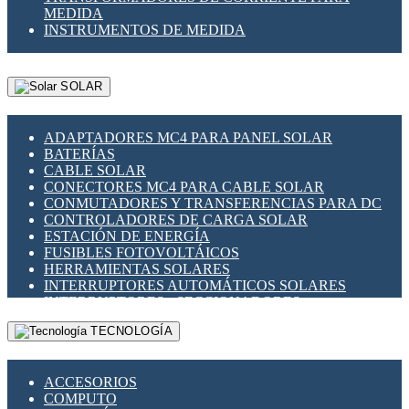
MEDIDA
INSTRUMENTOS DE MEDIDA
SOLAR
ADAPTADORES MC4 PARA PANEL SOLAR
BATERÍAS
CABLE SOLAR
CONECTORES MC4 PARA CABLE SOLAR
CONMUTADORES Y TRANSFERENCIAS PARA DC
CONTROLADORES DE CARGA SOLAR
ESTACIÓN DE ENERGÍA
FUSIBLES FOTOVOLTÁICOS
HERRAMIENTAS SOLARES
INTERRUPTORES AUTOMÁTICOS SOLARES
INTERRUPTORES - SECCIONADORES
FOTOVOLTÁICOS
TECNOLOGÍA
MONTAJE PANEL SOLAR
PORTA FUSIBLES Y SECCIONADORES
FOTOVOLTAICOS
ACCESORIOS
SUPRESOR DE TRANSIENTES SPDS PARA
COMPUTO
APLICACIONES FOTOVOLTAICAS