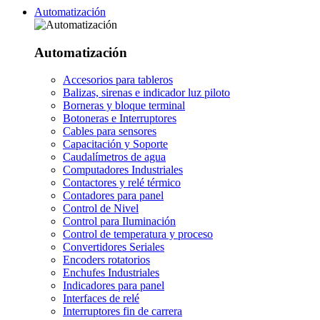
Automatización
Automatización
Accesorios para tableros
Balizas, sirenas e indicador luz piloto
Borneras y bloque terminal
Botoneras e Interruptores
Cables para sensores
Capacitación y Soporte
Caudalímetros de agua
Computadores Industriales
Contactores y relé térmico
Contadores para panel
Control de Nivel
Control para Iluminación
Control de temperatura y proceso
Convertidores Seriales
Encoders rotatorios
Enchufes Industriales
Indicadores para panel
Interfaces de relé
Interruptores fin de carrera