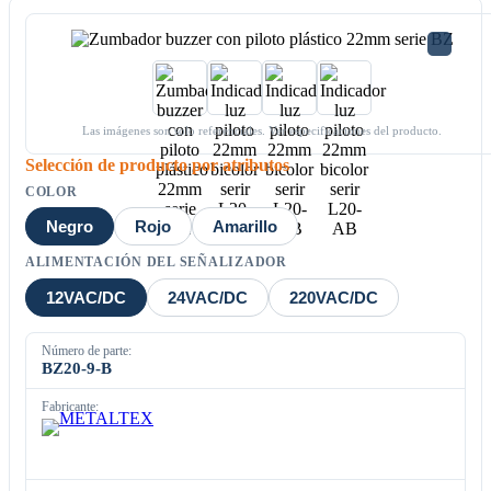
Las imágenes son solo referenciales. Ver especificaciones del producto.
Selección de producto por atributos
COLOR
Negro
Rojo
Amarillo
ALIMENTACIÓN DEL SEÑALIZADOR
12VAC/DC
24VAC/DC
220VAC/DC
Número de parte:
BZ20-9-B
Fabricante: