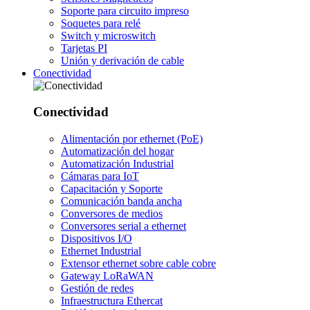
Soporte para circuito impreso
Soquetes para relé
Switch y microswitch
Tarjetas PI
Unión y derivación de cable
Conectividad
Conectividad
Alimentación por ethernet (PoE)
Automatización del hogar
Automatización Industrial
Cámaras para IoT
Capacitación y Soporte
Comunicación banda ancha
Conversores de medios
Conversores serial a ethernet
Dispositivos I/O
Ethernet Industrial
Extensor ethernet sobre cable cobre
Gateway LoRaWAN
Gestión de redes
Infraestructura Ethercat