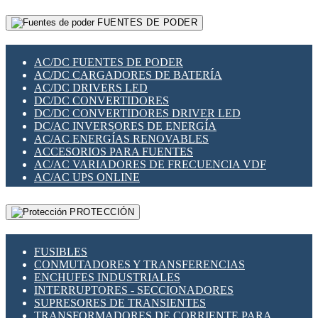
RELÉS INTELIGENTES WIFI
GATEWAY LORAWAN
RELÉS MINIATURA DE POTENCIA
FUENTES DE PODER
GESTIÓN DE REDES
SENSORES MAGNÉTICOS
INFRAESTRUCTURA ETHERCAT
SOPORTE PARA CIRCUITO IMPRESO
PERIFÉRICOS DE RED
SOQUETES PARA RELÉ
AC/DC FUENTES DE PODER
PLACAS MODULARES IOT
SWITCH Y MICROSWITCH
AC/DC CARGADORES DE BATERÍA
SWITCHES Y REDES WIFI
TARJETAS PI
AC/DC DRIVERS LED
SOLUCIONES IOT
UNIÓN Y DERIVACIÓN DE CABLE
DC/DC CONVERTIDORES
SOLUCIONES LORAWAN
DC/DC CONVERTIDORES DRIVER LED
SOLUCIONES RED CELULAR
DC/AC INVERSORES DE ENERGÍA
SEGURIDAD PARA REDES
AC/AC ENERGÍAS RENOVABLES
SWITCHES LAN
ACCESORIOS PARA FUENTES
TELEFONÍA IP (VOIP)
AC/AC VARIADORES DE FRECUENCIA VDF
VIGILANCIA IP (CCTV)
AC/AC UPS ONLINE
MESHTASTIC
PROTECCIÓN
FUSIBLES
CONMUTADORES Y TRANSFERENCIAS
ENCHUFES INDUSTRIALES
INTERRUPTORES - SECCIONADORES
SUPRESORES DE TRANSIENTES
TRANSFORMADORES DE CORRIENTE PARA