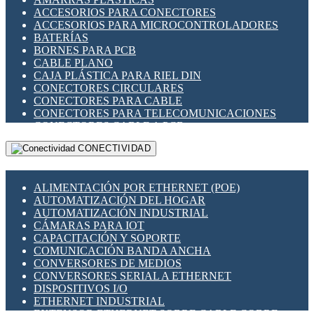
ENCHUFES INDUSTRIALES
ACCESORIOS PARA CONECTORES
INDICADORES PARA PANEL
ACCESORIOS PARA MICROCONTROLADORES
INTERFACES DE RELÉ
BATERÍAS
INTERRUPTORES FIN DE CARRERA
BORNES PARA PCB
LLAVES CONMUTADORAS
CABLE PLANO
MEDIDORES DE ENERGÍA Y TC'S DE CORRIENTE
CAJA PLÁSTICA PARA RIEL DIN
MOTORES PASO A PASO
CONECTORES CIRCULARES
PANTALLAS HMI
CONECTORES PARA CABLE
PLC -CONTROLADORES LÓGICO PROGRAMABLES
CONECTORES PARA TELECOMUNICACIONES
PROGRAMADORES DE HORARIO
CONECTORES CABLE A PCB
PROTECCIÓN ELÉCTRICA
CONECTORES PCB A CABLE
RELÉS DE PROTECCIÓN
CONECTIVIDAD
DIP SWITCHES
SENSORES CAPACITIVOS
DISPLAYS 7 SEGMENTOS
SENSORES DE POSICIÓN LINEAL
FUSIBLES Y PORTAFUSIBLES
SENSORES FOTOELÉCTRICOS
ALIMENTACIÓN POR ETHERNET (POE)
HERRAMIENTAS VARIAS
SENSORES INDUCTIVOS
AUTOMATIZACIÓN DEL HOGAR
ILUMINACIÓN LED
TEMPORIZADORES
AUTOMATIZACIÓN INDUSTRIAL
INTERRUPTORES REED
VARIACS
CÁMARAS PARA IOT
INTERFACES DE RELÉ
VARIADORES DE FRECUENCIA [VDF]
CAPACITACIÓN Y SOPORTE
OTROS RELÉS
SECCIONADORES - INTERRUPTORES
COMUNICACIÓN BANDA ANCHA
PROTECCIÓN TÉRMICA
MAQUINARIA
CONVERSORES DE MEDIOS
RELÉS AUTOMOTRICES
CONVERSORES SERIAL A ETHERNET
RELÉS DE SEÑAL
DISPOSITIVOS I/O
RELÉS DE ESTADO SÓLIDO SSR
ETHERNET INDUSTRIAL
RELÉS INDUSTRIALES
EXTENSOR ETHERNET SOBRE CABLE COBRE