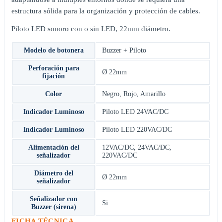
estructura sólida para la organización y protección de cables.
Piloto LED sonoro con o sin LED, 22mm diámetro.
Modelo de botonera
Buzzer + Piloto
Perforación para
Ø 22mm
fijación
Color
Negro
,
Rojo
,
Amarillo
Indicador Luminoso
Piloto LED 24VAC/DC
Indicador Luminoso
Piloto LED 220VAC/DC
Alimentación del
12VAC/DC
,
24VAC/DC
,
señalizador
220VAC/DC
Diámetro del
Ø 22mm
señalizador
Señalizador con
Si
Buzzer (sirena)
FICHA TÉCNICA