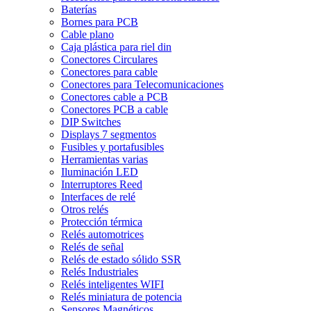
Baterías
Bornes para PCB
Cable plano
Caja plástica para riel din
Conectores Circulares
Conectores para cable
Conectores para Telecomunicaciones
Conectores cable a PCB
Conectores PCB a cable
DIP Switches
Displays 7 segmentos
Fusibles y portafusibles
Herramientas varias
Iluminación LED
Interruptores Reed
Interfaces de relé
Otros relés
Protección térmica
Relés automotrices
Relés de señal
Relés de estado sólido SSR
Relés Industriales
Relés inteligentes WIFI
Relés miniatura de potencia
Sensores Magnéticos