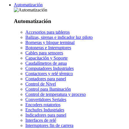
Automatización
Automatización
Accesorios para tableros
Balizas, sirenas e indicador luz piloto
Borneras y bloque terminal
Botoneras e Interruptores
Cables para sensores
Capacitación y Soporte
Caudalímetros de agua
Computadores Industriales
Contactores y relé térmico
Contadores para panel
Control de Nivel
Control para Iluminación
Control de temperatura y proceso
Convertidores Seriales
Encoders rotatorios
Enchufes Industriales
Indicadores para panel
Interfaces de relé
Interruptores fin de carrera