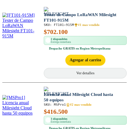
Tester de Campo LoRaWAN Milesight
FT101-915M
SKU:
FT101-915M
#1 mas vendido
$
702.100
2 disponibles
Entrega inmediata
Despacho
GRATIS
en Region Metropolitana
Agregar al carrito
Ver detalles
Licencia anual Milesight Cloud hasta
50 equipos
SKU:
MSPro1
#2 mas vendido
$
416.500
3 disponibles
Entrega inmediata
Despacho
GRATIS
en Region Metropolitana