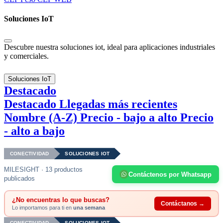
Soluciones IoT
Descubre nuestra soluciones iot, ideal para aplicaciones industriales
y comerciales.
Soluciones IoT
Destacado
Destacado
Llegadas más recientes
Nombre (A-Z)
Precio - bajo a alto
Precio
- alto a bajo
CONECTIVIDAD
SOLUCIONES IOT
MILESIGHT · 13 productos
Contáctenos por Whatsapp
publicados
¿No encuentras lo que buscas?
Contáctanos →
Lo importamos para ti en
una semana
CONECTIVIDAD
SOLUCIONES IOT