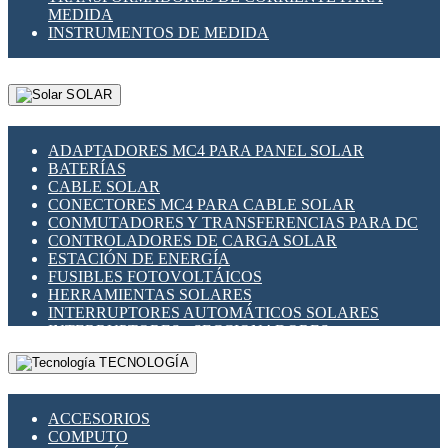
MEDIDA
INSTRUMENTOS DE MEDIDA
SOLAR
ADAPTADORES MC4 PARA PANEL SOLAR
BATERÍAS
CABLE SOLAR
CONECTORES MC4 PARA CABLE SOLAR
CONMUTADORES Y TRANSFERENCIAS PARA DC
CONTROLADORES DE CARGA SOLAR
ESTACIÓN DE ENERGÍA
FUSIBLES FOTOVOLTÁICOS
HERRAMIENTAS SOLARES
INTERRUPTORES AUTOMÁTICOS SOLARES
INTERRUPTORES - SECCIONADORES
FOTOVOLTÁICOS
TECNOLOGÍA
MONTAJE PANEL SOLAR
PORTA FUSIBLES Y SECCIONADORES
FOTOVOLTAICOS
ACCESORIOS
SUPRESOR DE TRANSIENTES SPDS PARA
COMPUTO
APLICACIONES FOTOVOLTAICAS