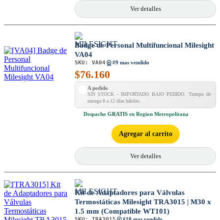
Ver detalles
Badge de Personal Multifuncional Milesight
VA04
SKU:
VA04
#9 mas vendido
$
76.160
A pedido
SIN STOCK - IMPORTADO BAJO PEDIDO. Tiempo de
entrega 8 a 12 días hábiles.
Despacho
GRATIS
en Region Metropolitana
Agregar al carrito
Ver detalles
Kit de Adaptadores para Válvulas
Termostáticas Milesight TRA3015 | M30 x
1.5 mm (Compatible WT101)
SKU:
TRA3015
#10 mas vendido