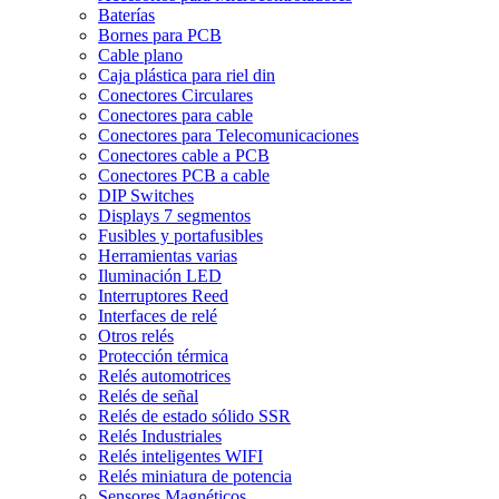
Baterías
Bornes para PCB
Cable plano
Caja plástica para riel din
Conectores Circulares
Conectores para cable
Conectores para Telecomunicaciones
Conectores cable a PCB
Conectores PCB a cable
DIP Switches
Displays 7 segmentos
Fusibles y portafusibles
Herramientas varias
Iluminación LED
Interruptores Reed
Interfaces de relé
Otros relés
Protección térmica
Relés automotrices
Relés de señal
Relés de estado sólido SSR
Relés Industriales
Relés inteligentes WIFI
Relés miniatura de potencia
Sensores Magnéticos