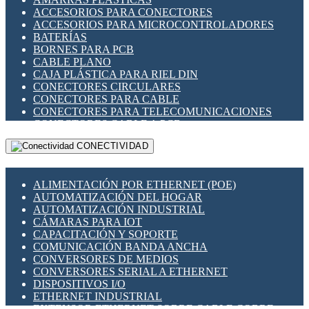
ENCHUFES INDUSTRIALES
ACCESORIOS PARA CONECTORES
INDICADORES PARA PANEL
ACCESORIOS PARA MICROCONTROLADORES
INTERFACES DE RELÉ
BATERÍAS
INTERRUPTORES FIN DE CARRERA
BORNES PARA PCB
LLAVES CONMUTADORAS
CABLE PLANO
MEDIDORES DE ENERGÍA Y TC'S DE CORRIENTE
CAJA PLÁSTICA PARA RIEL DIN
MOTORES PASO A PASO
CONECTORES CIRCULARES
PANTALLAS HMI
CONECTORES PARA CABLE
PLC -CONTROLADORES LÓGICO PROGRAMABLES
CONECTORES PARA TELECOMUNICACIONES
PROGRAMADORES DE HORARIO
CONECTORES CABLE A PCB
PROTECCIÓN ELÉCTRICA
CONECTORES PCB A CABLE
RELÉS DE PROTECCIÓN
CONECTIVIDAD
DIP SWITCHES
SENSORES CAPACITIVOS
DISPLAYS 7 SEGMENTOS
SENSORES DE POSICIÓN LINEAL
FUSIBLES Y PORTAFUSIBLES
SENSORES FOTOELÉCTRICOS
ALIMENTACIÓN POR ETHERNET (POE)
HERRAMIENTAS VARIAS
SENSORES INDUCTIVOS
AUTOMATIZACIÓN DEL HOGAR
ILUMINACIÓN LED
TEMPORIZADORES
AUTOMATIZACIÓN INDUSTRIAL
INTERRUPTORES REED
VARIACS
CÁMARAS PARA IOT
INTERFACES DE RELÉ
VARIADORES DE FRECUENCIA [VDF]
CAPACITACIÓN Y SOPORTE
OTROS RELÉS
SECCIONADORES - INTERRUPTORES
COMUNICACIÓN BANDA ANCHA
PROTECCIÓN TÉRMICA
MAQUINARIA
CONVERSORES DE MEDIOS
RELÉS AUTOMOTRICES
CONVERSORES SERIAL A ETHERNET
RELÉS DE SEÑAL
DISPOSITIVOS I/O
RELÉS DE ESTADO SÓLIDO SSR
ETHERNET INDUSTRIAL
RELÉS INDUSTRIALES
EXTENSOR ETHERNET SOBRE CABLE COBRE