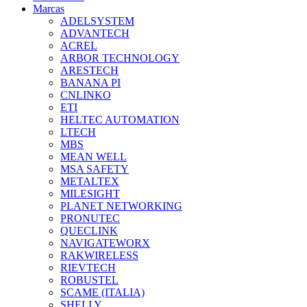
Marcas
ADELSYSTEM
ADVANTECH
ACREL
ARBOR TECHNOLOGY
ARESTECH
BANANA PI
CNLINKO
ETI
HELTEC AUTOMATION
LTECH
MBS
MEAN WELL
MSA SAFETY
METALTEX
MILESIGHT
PLANET NETWORKING
PRONUTEC
QUECLINK
NAVIGATEWORX
RAKWIRELESS
RIEVTECH
ROBUSTEL
SCAME (ITALIA)
SHELLY