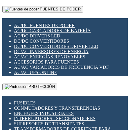
RELÉS INTELIGENTES WIFI
GATEWAY LORAWAN
RELÉS MINIATURA DE POTENCIA
FUENTES DE PODER
GESTIÓN DE REDES
SENSORES MAGNÉTICOS
INFRAESTRUCTURA ETHERCAT
SOPORTE PARA CIRCUITO IMPRESO
PERIFÉRICOS DE RED
SOQUETES PARA RELÉ
AC/DC FUENTES DE PODER
PLACAS MODULARES IOT
SWITCH Y MICROSWITCH
AC/DC CARGADORES DE BATERÍA
SWITCHES Y REDES WIFI
TARJETAS PI
AC/DC DRIVERS LED
SOLUCIONES IOT
UNIÓN Y DERIVACIÓN DE CABLE
DC/DC CONVERTIDORES
SOLUCIONES LORAWAN
DC/DC CONVERTIDORES DRIVER LED
SOLUCIONES RED CELULAR
DC/AC INVERSORES DE ENERGÍA
SEGURIDAD PARA REDES
AC/AC ENERGÍAS RENOVABLES
SWITCHES LAN
ACCESORIOS PARA FUENTES
TELEFONÍA IP (VOIP)
AC/AC VARIADORES DE FRECUENCIA VDF
VIGILANCIA IP (CCTV)
AC/AC UPS ONLINE
MESHTASTIC
PROTECCIÓN
FUSIBLES
CONMUTADORES Y TRANSFERENCIAS
ENCHUFES INDUSTRIALES
INTERRUPTORES - SECCIONADORES
SUPRESORES DE TRANSIENTES
TRANSFORMADORES DE CORRIENTE PARA