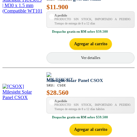
$
11.900
A pedido
PRODUCTO SIN STOCK, IMPORTADO A PEDIDO.
Tiempo de entrega de 8 a 12 días
Despacho
gratis en RM
sobre $59.500
Agregar al carrito
Ver detalles
Milesight Solar Panel CSOX
SKU:
CSOX
$
28.560
A pedido
PRODUCTO SIN STOCK, IMPORTADO A PEDIDO.
Tiempo de entrega de 8 a 12 días hábiles
Despacho
gratis en RM
sobre $59.500
Agregar al carrito