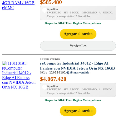
$
585.480
A pedido
PRODUCTO SIN STOCK, IMPORTADO A PEDIDO.
Tiempo de entrega de 8 a 12 días hábiles
Despacho
GRATIS
en Region Metropolitana
Agregar al carrito
Ver detalles
SEEED STUDIO
reComputer Industrial J4012 - Edge AI
Fanless con NVIDIA Jetson Orin NX 16GB
SKU:
110110191
#8 mas vendido
$
4.067.420
A pedido
PRODUCTO SIN STOCK, IMPORTADO A PEDIDO.
Tiempo de entrega de 8 a 12 días hábiles
Despacho
GRATIS
en Region Metropolitana
Agregar al carrito