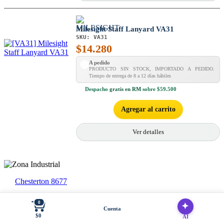
Milesight Staff Lanyard VA31
SKU:
VA31
$
14.280
A pedido
PRODUCTO SIN STOCK, IMPORTADO A PEDIDO.
Tiempo de entrega de 8 a 12 días hábiles
Despacho
gratis en RM
sobre $59.500
Agregar al carrito
Ver detalles
Chesterton 8677
56 22947 9301
0
Cuenta
contacto@zonaindustrial.cl
$0
AI