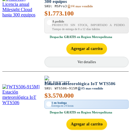
300 equipos
SKU:
MSPro3
#4 mas vendido
$
1.773.100
A pedido
PRODUCTO SIN STOCK, IMPORTADO A PEDIDO.
Tiempo de entrega de 8 a 12 días hábiles
Despacho
GRATIS
en Region Metropolitana
Agregar al carrito
Ver detalles
Estación meteorológica IoT WTS506
SKU:
WTS506-915M
#5 mas vendido
$
3.570.000
1 en bodega
Entrega en 24 horas
Despacho
GRATIS
en Region Metropolitana
Agregar al carrito