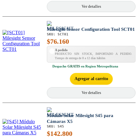
Ver detalles
Milesight Sensor Configuration Tool SCT01
SKU:
SCT01
$
76.160
A pedido
PRODUCTO SIN STOCK, IMPORTADO A PEDIDO.
Tiempo de entrega de 8 a 12 días hábiles
Despacho
GRATIS
en Region Metropolitana
Agregar al carrito
Ver detalles
Módulo Solar Milesight S45 para
Cámaras X5
SKU:
S45
$
142.800