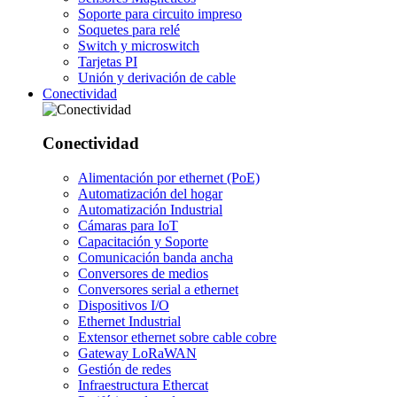
Soporte para circuito impreso
Soquetes para relé
Switch y microswitch
Tarjetas PI
Unión y derivación de cable
Conectividad
Conectividad
Alimentación por ethernet (PoE)
Automatización del hogar
Automatización Industrial
Cámaras para IoT
Capacitación y Soporte
Comunicación banda ancha
Conversores de medios
Conversores serial a ethernet
Dispositivos I/O
Ethernet Industrial
Extensor ethernet sobre cable cobre
Gateway LoRaWAN
Gestión de redes
Infraestructura Ethercat