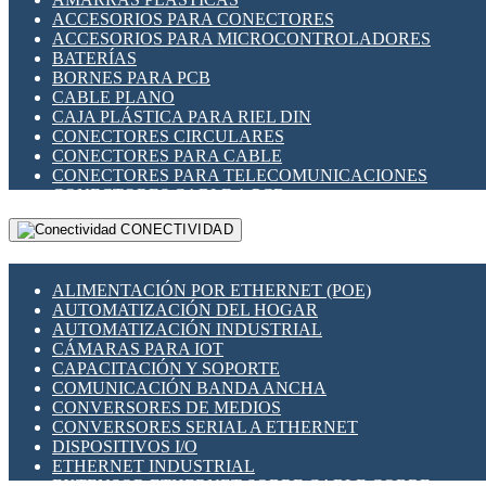
ENCHUFES INDUSTRIALES
ACCESORIOS PARA CONECTORES
INDICADORES PARA PANEL
ACCESORIOS PARA MICROCONTROLADORES
INTERFACES DE RELÉ
BATERÍAS
INTERRUPTORES FIN DE CARRERA
BORNES PARA PCB
LLAVES CONMUTADORAS
CABLE PLANO
MEDIDORES DE ENERGÍA Y TC'S DE CORRIENTE
CAJA PLÁSTICA PARA RIEL DIN
MOTORES PASO A PASO
CONECTORES CIRCULARES
PANTALLAS HMI
CONECTORES PARA CABLE
PLC -CONTROLADORES LÓGICO PROGRAMABLES
CONECTORES PARA TELECOMUNICACIONES
PROGRAMADORES DE HORARIO
CONECTORES CABLE A PCB
PROTECCIÓN ELÉCTRICA
CONECTORES PCB A CABLE
RELÉS DE PROTECCIÓN
CONECTIVIDAD
DIP SWITCHES
SENSORES CAPACITIVOS
DISPLAYS 7 SEGMENTOS
SENSORES DE POSICIÓN LINEAL
FUSIBLES Y PORTAFUSIBLES
SENSORES FOTOELÉCTRICOS
ALIMENTACIÓN POR ETHERNET (POE)
HERRAMIENTAS VARIAS
SENSORES INDUCTIVOS
AUTOMATIZACIÓN DEL HOGAR
ILUMINACIÓN LED
TEMPORIZADORES
AUTOMATIZACIÓN INDUSTRIAL
INTERRUPTORES REED
VARIACS
CÁMARAS PARA IOT
INTERFACES DE RELÉ
VARIADORES DE FRECUENCIA [VDF]
CAPACITACIÓN Y SOPORTE
OTROS RELÉS
SECCIONADORES - INTERRUPTORES
COMUNICACIÓN BANDA ANCHA
PROTECCIÓN TÉRMICA
MAQUINARIA
CONVERSORES DE MEDIOS
RELÉS AUTOMOTRICES
CONVERSORES SERIAL A ETHERNET
RELÉS DE SEÑAL
DISPOSITIVOS I/O
RELÉS DE ESTADO SÓLIDO SSR
ETHERNET INDUSTRIAL
RELÉS INDUSTRIALES
EXTENSOR ETHERNET SOBRE CABLE COBRE