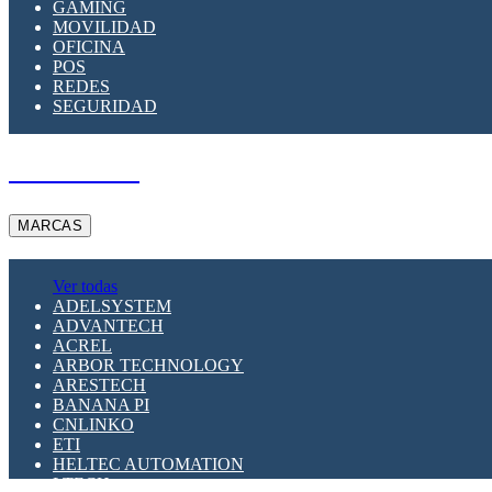
GAMING
MOVILIDAD
OFICINA
POS
REDES
SEGURIDAD
A PEDIDO
MARCAS
Ver todas
ADELSYSTEM
ADVANTECH
ACREL
ARBOR TECHNOLOGY
ARESTECH
BANANA PI
CNLINKO
ETI
HELTEC AUTOMATION
LTECH