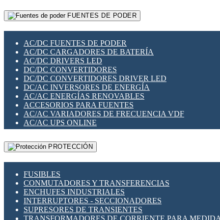
RELÉS INTELIGENTES WIFI
GATEWAY LORAWAN
RELÉS MINIATURA DE POTENCIA
FUENTES DE PODER
GESTIÓN DE REDES
SENSORES MAGNÉTICOS
INFRAESTRUCTURA ETHERCAT
SOPORTE PARA CIRCUITO IMPRESO
PERIFÉRICOS DE RED
SOQUETES PARA RELÉ
AC/DC FUENTES DE PODER
PLACAS MODULARES IOT
SWITCH Y MICROSWITCH
AC/DC CARGADORES DE BATERÍA
SWITCHES Y REDES WIFI
TARJETAS PI
AC/DC DRIVERS LED
SOLUCIONES IOT
UNIÓN Y DERIVACIÓN DE CABLE
DC/DC CONVERTIDORES
SOLUCIONES LORAWAN
DC/DC CONVERTIDORES DRIVER LED
SOLUCIONES RED CELULAR
DC/AC INVERSORES DE ENERGÍA
SEGURIDAD PARA REDES
AC/AC ENERGÍAS RENOVABLES
SWITCHES LAN
ACCESORIOS PARA FUENTES
TELEFONÍA IP (VOIP)
AC/AC VARIADORES DE FRECUENCIA VDF
VIGILANCIA IP (CCTV)
AC/AC UPS ONLINE
MESHTASTIC
PROTECCIÓN
FUSIBLES
CONMUTADORES Y TRANSFERENCIAS
ENCHUFES INDUSTRIALES
INTERRUPTORES - SECCIONADORES
SUPRESORES DE TRANSIENTES
TRANSFORMADORES DE CORRIENTE PARA MEDID