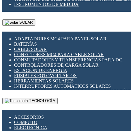
INSTRUMENTOS DE MEDIDA
SOLAR
ADAPTADORES MC4 PARA PANEL SOLAR
BATERÍAS
CABLE SOLAR
CONECTORES MC4 PARA CABLE SOLAR
CONMUTADORES Y TRANSFERENCIAS PARA DC
CONTROLADORES DE CARGA SOLAR
ESTACIÓN DE ENERGÍA
FUSIBLES FOTOVOLTÁICOS
HERRAMIENTAS SOLARES
INTERRUPTORES AUTOMÁTICOS SOLARES
INTERRUPTORES - SECCIONADORES FOTOVOLTÁI
MONTAJE PANEL SOLAR
TECNOLOGÍA
PORTA FUSIBLES Y SECCIONADORES FOTOVOLTAI
SUPRESOR DE TRANSIENTES SPDS PARA APLICACI
ACCESORIOS
COMPUTO
ELECTRÓNICA