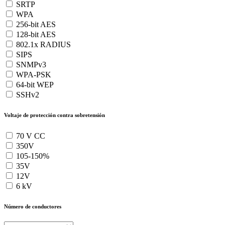
SRTP
WPA
256-bit AES
128-bit AES
802.1x RADIUS
SIPS
SNMPv3
WPA-PSK
64-bit WEP
SSHv2
Voltaje de protección contra sobretensión
70 V CC
350V
105-150%
35V
12V
6 kV
Número de conductores