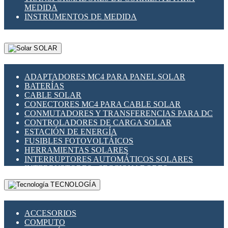
MEDIDA
INSTRUMENTOS DE MEDIDA
SOLAR
ADAPTADORES MC4 PARA PANEL SOLAR
BATERÍAS
CABLE SOLAR
CONECTORES MC4 PARA CABLE SOLAR
CONMUTADORES Y TRANSFERENCIAS PARA DC
CONTROLADORES DE CARGA SOLAR
ESTACIÓN DE ENERGÍA
FUSIBLES FOTOVOLTÁICOS
HERRAMIENTAS SOLARES
INTERRUPTORES AUTOMÁTICOS SOLARES
INTERRUPTORES - SECCIONADORES
FOTOVOLTÁICOS
TECNOLOGÍA
MONTAJE PANEL SOLAR
PORTA FUSIBLES Y SECCIONADORES
FOTOVOLTAICOS
ACCESORIOS
SUPRESOR DE TRANSIENTES SPDS PARA
COMPUTO
APLICACIONES FOTOVOLTAICAS