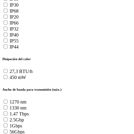
IP30
IP68
IP20
IP66
IP32
IP40
IP55
IP44
Disipación del calor
27,3 BTU/h
450 mW
Ancho de banda para transmisión (máx.)
1270 nm
1330 nm
1.47 Tbps
2.5Gbp
1Gbps
56Gbps