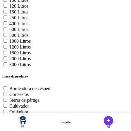
100 Litros
120 Litros
150 Litros
250 Litros
400 Litros
600 Litros
800 Litros
1000 Litros
1200 Litros
1500 Litros
2000 Litros
3000 Litros
Línea de producto
Bordeadora de césped
Cortasetos
Sierra de pértiga
Cultivador
Orilladora
Soplador de hojas
0
Cuenta
Baterías y cargadores
$0
AI
Cortadora de Cesped Zero