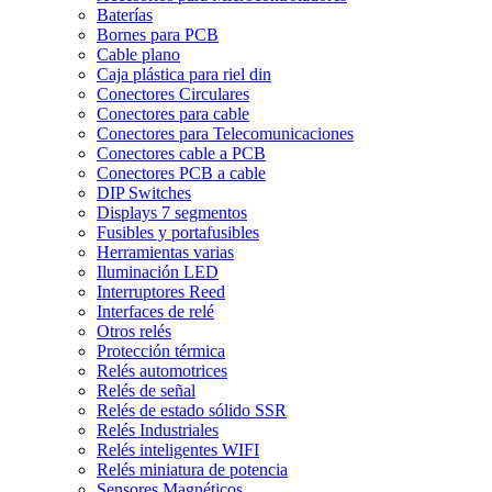
Baterías
Bornes para PCB
Cable plano
Caja plástica para riel din
Conectores Circulares
Conectores para cable
Conectores para Telecomunicaciones
Conectores cable a PCB
Conectores PCB a cable
DIP Switches
Displays 7 segmentos
Fusibles y portafusibles
Herramientas varias
Iluminación LED
Interruptores Reed
Interfaces de relé
Otros relés
Protección térmica
Relés automotrices
Relés de señal
Relés de estado sólido SSR
Relés Industriales
Relés inteligentes WIFI
Relés miniatura de potencia
Sensores Magnéticos