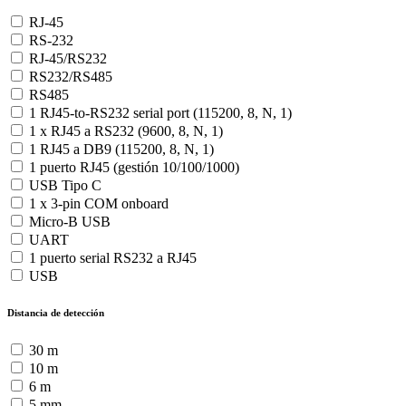
RJ-45
RS-232
RJ-45/RS232
RS232/RS485
RS485
1 RJ45-to-RS232 serial port (115200, 8, N, 1)
1 x RJ45 a RS232 (9600, 8, N, 1)
1 RJ45 a DB9 (115200, 8, N, 1)
1 puerto RJ45 (gestión 10/100/1000)
USB Tipo C
1 x 3-pin COM onboard
Micro-B USB
UART
1 puerto serial RS232 a RJ45
USB
Distancia de detección
30 m
10 m
6 m
5 mm