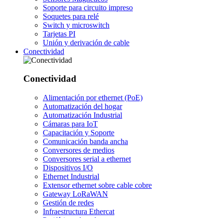
Soporte para circuito impreso
Soquetes para relé
Switch y microswitch
Tarjetas PI
Unión y derivación de cable
Conectividad
Conectividad
Alimentación por ethernet (PoE)
Automatización del hogar
Automatización Industrial
Cámaras para IoT
Capacitación y Soporte
Comunicación banda ancha
Conversores de medios
Conversores serial a ethernet
Dispositivos I/O
Ethernet Industrial
Extensor ethernet sobre cable cobre
Gateway LoRaWAN
Gestión de redes
Infraestructura Ethercat