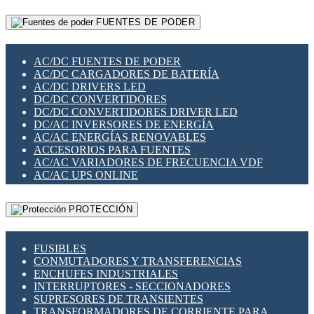
RELÉS INTELIGENTES WIFI
GATEWAY LORAWAN
RELÉS MINIATURA DE POTENCIA
FUENTES DE PODER
GESTIÓN DE REDES
SENSORES MAGNÉTICOS
INFRAESTRUCTURA ETHERCAT
SOPORTE PARA CIRCUITO IMPRESO
PERIFÉRICOS DE RED
SOQUETES PARA RELÉ
AC/DC FUENTES DE PODER
PLACAS MODULARES IOT
SWITCH Y MICROSWITCH
AC/DC CARGADORES DE BATERÍA
SWITCHES Y REDES WIFI
TARJETAS PI
AC/DC DRIVERS LED
SOLUCIONES IOT
UNIÓN Y DERIVACIÓN DE CABLE
DC/DC CONVERTIDORES
SOLUCIONES LORAWAN
DC/DC CONVERTIDORES DRIVER LED
SOLUCIONES RED CELULAR
DC/AC INVERSORES DE ENERGÍA
SEGURIDAD PARA REDES
AC/AC ENERGÍAS RENOVABLES
SWITCHES LAN
ACCESORIOS PARA FUENTES
TELEFONÍA IP (VOIP)
AC/AC VARIADORES DE FRECUENCIA VDF
VIGILANCIA IP (CCTV)
AC/AC UPS ONLINE
MESHTASTIC
PROTECCIÓN
FUSIBLES
CONMUTADORES Y TRANSFERENCIAS
ENCHUFES INDUSTRIALES
INTERRUPTORES - SECCIONADORES
SUPRESORES DE TRANSIENTES
TRANSFORMADORES DE CORRIENTE PARA