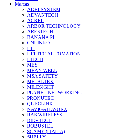
Marcas
ADELSYSTEM
ADVANTECH
ACREL
ARBOR TECHNOLOGY
ARESTECH
BANANA PI
CNLINKO
ETI
HELTEC AUTOMATION
LTECH
MBS
MEAN WELL
MSA SAFETY
METALTEX
MILESIGHT
PLANET NETWORKING
PRONUTEC
QUECLINK
NAVIGATEWORX
RAKWIRELESS
RIEVTECH
ROBUSTEL
SCAME (ITALIA)
SHELLY