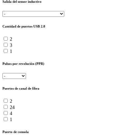
Salida del sensor inductivo
Cantidad de puertos USB 2.0
2
3
1
Pulsos por revolución (PPR)
Puertos de canal de fibra
2
24
4
1
Puerto de consola