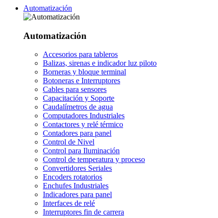
Automatización
Automatización
Accesorios para tableros
Balizas, sirenas e indicador luz piloto
Borneras y bloque terminal
Botoneras e Interruptores
Cables para sensores
Capacitación y Soporte
Caudalímetros de agua
Computadores Industriales
Contactores y relé térmico
Contadores para panel
Control de Nivel
Control para Iluminación
Control de temperatura y proceso
Convertidores Seriales
Encoders rotatorios
Enchufes Industriales
Indicadores para panel
Interfaces de relé
Interruptores fin de carrera