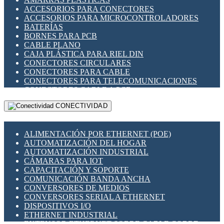
ENCHUFES INDUSTRIALES
ACCESORIOS PARA CONECTORES
INDICADORES PARA PANEL
ACCESORIOS PARA MICROCONTROLADORES
INTERFACES DE RELÉ
BATERÍAS
INTERRUPTORES FIN DE CARRERA
BORNES PARA PCB
LLAVES CONMUTADORAS
CABLE PLANO
MEDIDORES DE ENERGÍA Y TC'S DE CORRIENTE
CAJA PLÁSTICA PARA RIEL DIN
MOTORES PASO A PASO
CONECTORES CIRCULARES
PANTALLAS HMI
CONECTORES PARA CABLE
PLC -CONTROLADORES LÓGICO PROGRAMABLES
CONECTORES PARA TELECOMUNICACIONES
PROGRAMADORES DE HORARIO
CONECTORES CABLE A PCB
PROTECCIÓN ELÉCTRICA
CONECTORES PCB A CABLE
RELÉS DE PROTECCIÓN
CONECTIVIDAD
DIP SWITCHES
SENSORES CAPACITIVOS
DISPLAYS 7 SEGMENTOS
SENSORES DE POSICIÓN LINEAL
FUSIBLES Y PORTAFUSIBLES
SENSORES FOTOELÉCTRICOS
ALIMENTACIÓN POR ETHERNET (POE)
HERRAMIENTAS VARIAS
SENSORES INDUCTIVOS
AUTOMATIZACIÓN DEL HOGAR
ILUMINACIÓN LED
TEMPORIZADORES
AUTOMATIZACIÓN INDUSTRIAL
INTERRUPTORES REED
VARIACS
CÁMARAS PARA IOT
INTERFACES DE RELÉ
VARIADORES DE FRECUENCIA [VDF]
CAPACITACIÓN Y SOPORTE
OTROS RELÉS
SECCIONADORES - INTERRUPTORES
COMUNICACIÓN BANDA ANCHA
PROTECCIÓN TÉRMICA
MAQUINARIA
CONVERSORES DE MEDIOS
RELÉS AUTOMOTRICES
CONVERSORES SERIAL A ETHERNET
RELÉS DE SEÑAL
DISPOSITIVOS I/O
RELÉS DE ESTADO SÓLIDO SSR
ETHERNET INDUSTRIAL
RELÉS INDUSTRIALES
EXTENSOR ETHERNET SOBRE CABLE COBRE