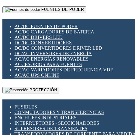
RELÉS INTELIGENTES WIFI
GATEWAY LORAWAN
RELÉS MINIATURA DE POTENCIA
FUENTES DE PODER
GESTIÓN DE REDES
SENSORES MAGNÉTICOS
INFRAESTRUCTURA ETHERCAT
SOPORTE PARA CIRCUITO IMPRESO
PERIFÉRICOS DE RED
SOQUETES PARA RELÉ
AC/DC FUENTES DE PODER
PLACAS MODULARES IOT
SWITCH Y MICROSWITCH
AC/DC CARGADORES DE BATERÍA
SWITCHES Y REDES WIFI
TARJETAS PI
AC/DC DRIVERS LED
SOLUCIONES IOT
UNIÓN Y DERIVACIÓN DE CABLE
DC/DC CONVERTIDORES
SOLUCIONES LORAWAN
DC/DC CONVERTIDORES DRIVER LED
SOLUCIONES RED CELULAR
DC/AC INVERSORES DE ENERGÍA
SEGURIDAD PARA REDES
AC/AC ENERGÍAS RENOVABLES
SWITCHES LAN
ACCESORIOS PARA FUENTES
TELEFONÍA IP (VOIP)
AC/AC VARIADORES DE FRECUENCIA VDF
VIGILANCIA IP (CCTV)
AC/AC UPS ONLINE
MESHTASTIC
PROTECCIÓN
FUSIBLES
CONMUTADORES Y TRANSFERENCIAS
ENCHUFES INDUSTRIALES
INTERRUPTORES - SECCIONADORES
SUPRESORES DE TRANSIENTES
TRANSFORMADORES DE CORRIENTE PARA MEDID