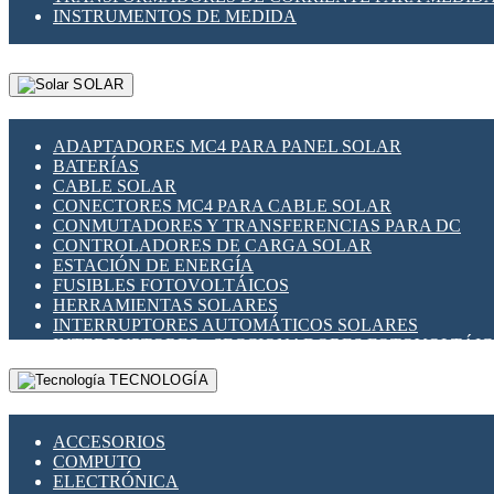
INSTRUMENTOS DE MEDIDA
SOLAR
ADAPTADORES MC4 PARA PANEL SOLAR
BATERÍAS
CABLE SOLAR
CONECTORES MC4 PARA CABLE SOLAR
CONMUTADORES Y TRANSFERENCIAS PARA DC
CONTROLADORES DE CARGA SOLAR
ESTACIÓN DE ENERGÍA
FUSIBLES FOTOVOLTÁICOS
HERRAMIENTAS SOLARES
INTERRUPTORES AUTOMÁTICOS SOLARES
INTERRUPTORES - SECCIONADORES FOTOVOLTÁI
MONTAJE PANEL SOLAR
TECNOLOGÍA
PORTA FUSIBLES Y SECCIONADORES FOTOVOLTAI
SUPRESOR DE TRANSIENTES SPDS PARA APLICACI
ACCESORIOS
COMPUTO
ELECTRÓNICA