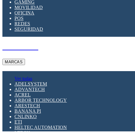
GAMING
MOVILIDAD
OFICINA
POS
REDES
SEGURIDAD
A PEDIDO
MARCAS
Ver todas
ADELSYSTEM
ADVANTECH
ACREL
ARBOR TECHNOLOGY
ARESTECH
BANANA PI
CNLINKO
ETI
HELTEC AUTOMATION
LTECH