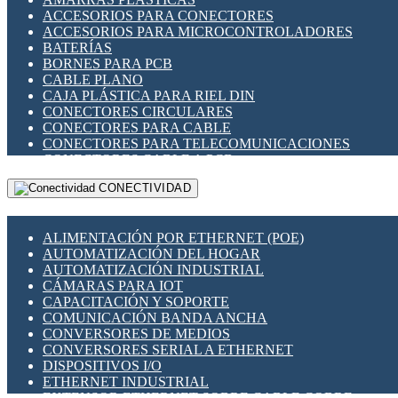
ENCHUFES INDUSTRIALES
ACCESORIOS PARA CONECTORES
INDICADORES PARA PANEL
ACCESORIOS PARA MICROCONTROLADORES
INTERFACES DE RELÉ
BATERÍAS
INTERRUPTORES FIN DE CARRERA
BORNES PARA PCB
LLAVES CONMUTADORAS
CABLE PLANO
MEDIDORES DE ENERGÍA Y TC'S DE CORRIENTE
CAJA PLÁSTICA PARA RIEL DIN
MOTORES PASO A PASO
CONECTORES CIRCULARES
PANTALLAS HMI
CONECTORES PARA CABLE
PLC -CONTROLADORES LÓGICO PROGRAMABLES
CONECTORES PARA TELECOMUNICACIONES
PROGRAMADORES DE HORARIO
CONECTORES CABLE A PCB
PROTECCIÓN ELÉCTRICA
CONECTORES PCB A CABLE
RELÉS DE PROTECCIÓN
CONECTIVIDAD
DIP SWITCHES
SENSORES CAPACITIVOS
DISPLAYS 7 SEGMENTOS
SENSORES DE POSICIÓN LINEAL
FUSIBLES Y PORTAFUSIBLES
SENSORES FOTOELÉCTRICOS
ALIMENTACIÓN POR ETHERNET (POE)
HERRAMIENTAS VARIAS
SENSORES INDUCTIVOS
AUTOMATIZACIÓN DEL HOGAR
ILUMINACIÓN LED
TEMPORIZADORES
AUTOMATIZACIÓN INDUSTRIAL
INTERRUPTORES REED
VARIACS
CÁMARAS PARA IOT
INTERFACES DE RELÉ
VARIADORES DE FRECUENCIA [VDF]
CAPACITACIÓN Y SOPORTE
OTROS RELÉS
SECCIONADORES - INTERRUPTORES
COMUNICACIÓN BANDA ANCHA
PROTECCIÓN TÉRMICA
MAQUINARIA
CONVERSORES DE MEDIOS
RELÉS AUTOMOTRICES
CONVERSORES SERIAL A ETHERNET
RELÉS DE SEÑAL
DISPOSITIVOS I/O
RELÉS DE ESTADO SÓLIDO SSR
ETHERNET INDUSTRIAL
RELÉS INDUSTRIALES
EXTENSOR ETHERNET SOBRE CABLE COBRE