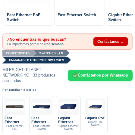
Fast Ethernet PoE
Fast Ethernet Switch
Gigabit Ethern
Switch
Switch
¿No encuentras lo que buscas?
Contáctanos →
Lo importamos para ti en
una semana
CONECTIVIDAD
SWITCHES LAN
UNMANAGED ETHERNET SWITCHES
MILESIGHT, PLANET
NETWORKING · 33 productos
Contáctenos por Whatsapp
publicados
Por familia · 4 series
Fast
Fast
Gigabit
Gigabit PoE
Ethernet
Ethernet
Ethernet
Gigabit PoE
Switch
Fast Ethernet
Fast Ethernet
Gigabit Ethernet
PoE
Switch
Switch