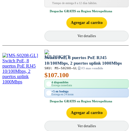
Tiempo de entrega 8 a 12 días hábiles.
Despacho
GRATIS
en Region Metropolitana
Agregar al carrito
Ver detalles
Switch PoE, 8 puertos PoE RJ45
10/100Mbps, 2 puertos uplink 1000Mbps
SKU:
MS-S0208-GL
#3 mas vendido
$
107.100
4 disponibles
Entrega inmediata
+5 en bodega
Entrega en 24 horas
Despacho
GRATIS
en Region Metropolitana
Agregar al carrito
Ver detalles