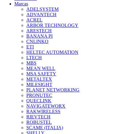
Marcas
ADELSYSTEM
ADVANTECH
ACREL
ARBOR TECHNOLOGY
ARESTECH
BANANA PI
CNLINKO
ETI
HELTEC AUTOMATION
LTECH
MBS
MEAN WELL
MSA SAFETY
METALTEX
MILESIGHT
PLANET NETWORKING
PRONUTEC
QUECLINK
NAVIGATEWORX
RAKWIRELESS
RIEVTECH
ROBUSTEL
SCAME (ITALIA)
SHELLY