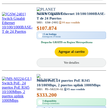
Switch Gigabit Ethernet 10/100/1000BASE-
T de 24 Puertos
SKU:
GSW-2401
#4 mas vendido
$
107.874
+5 en bodega
Entrega en 24 horas
Despacho
GRATIS
en Region Metropolitana
Agregar al carrito
Ver detalles
Switch PoE, 24 puertos PoE RJ45
10/100Mbps, 2 puertos uplink 1000Mbps
SKU:
MS-S0224-GL
#5 mas vendido
$
333.200
3 disponibles
Entrega inmediata