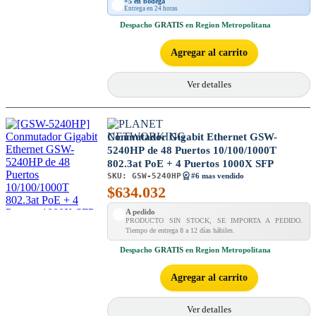
+5 en bodega
Entrega en 24 horas
Despacho
GRATIS
en Region Metropolitana
Agregar al carrito
Ver detalles
Conmutador Gigabit Ethernet GSW-
5240HP de 48 Puertos 10/100/1000T
802.3at PoE + 4 Puertos 1000X SFP
SKU:
GSW-5240HP
#6 mas vendido
$
634.032
A pedido
PRODUCTO SIN STOCK, SE IMPORTA A PEDIDO.
Tiempo de entrega 8 a 12 días hábiles.
Despacho
GRATIS
en Region Metropolitana
Agregar al carrito
Ver detalles