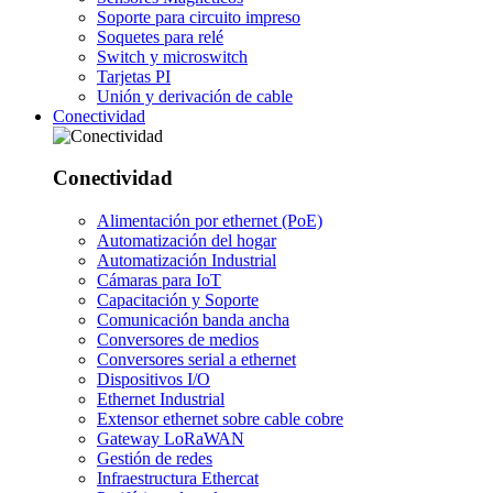
Soporte para circuito impreso
Soquetes para relé
Switch y microswitch
Tarjetas PI
Unión y derivación de cable
Conectividad
Conectividad
Alimentación por ethernet (PoE)
Automatización del hogar
Automatización Industrial
Cámaras para IoT
Capacitación y Soporte
Comunicación banda ancha
Conversores de medios
Conversores serial a ethernet
Dispositivos I/O
Ethernet Industrial
Extensor ethernet sobre cable cobre
Gateway LoRaWAN
Gestión de redes
Infraestructura Ethercat