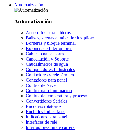
Automatización
Automatización
Accesorios para tableros
Balizas, sirenas e indicador luz piloto
Borneras y bloque terminal
Botoneras e Interruptores
Cables para sensores
Capacitación y Soporte
Caudalímetros de agua
Computadores Industriales
Contactores y relé térmico
Contadores para panel
Control de Nivel
Control para Iluminación
Control de temperatura y proceso
Convertidores Seriales
Encoders rotatorios
Enchufes Industriales
Indicadores para panel
Interfaces de relé
Interruptores fin de carrera