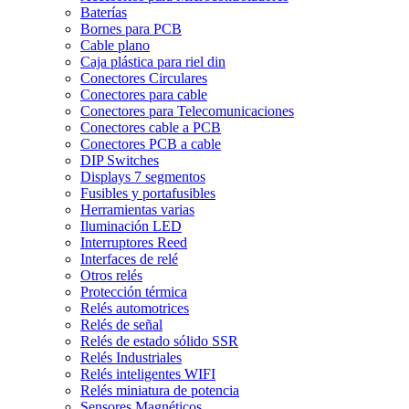
Baterías
Bornes para PCB
Cable plano
Caja plástica para riel din
Conectores Circulares
Conectores para cable
Conectores para Telecomunicaciones
Conectores cable a PCB
Conectores PCB a cable
DIP Switches
Displays 7 segmentos
Fusibles y portafusibles
Herramientas varias
Iluminación LED
Interruptores Reed
Interfaces de relé
Otros relés
Protección térmica
Relés automotrices
Relés de señal
Relés de estado sólido SSR
Relés Industriales
Relés inteligentes WIFI
Relés miniatura de potencia
Sensores Magnéticos