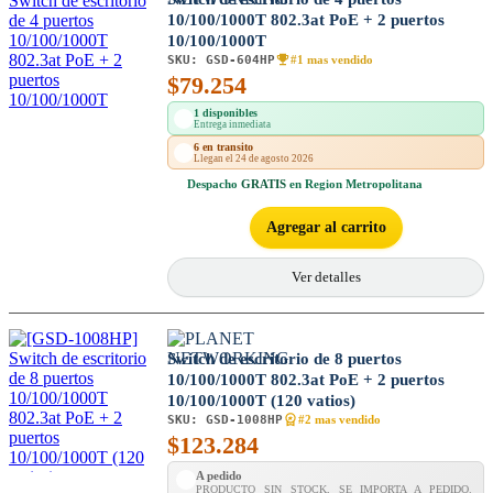
10/100/1000T 802.3at PoE + 2 puertos
10/100/1000T
SKU:
GSD-604HP
#1 mas vendido
$
79.254
1 disponibles
Entrega inmediata
6 en transito
Llegan el 24 de agosto 2026
Despacho
GRATIS
en Region Metropolitana
Agregar al carrito
Ver detalles
Switch de escritorio de 8 puertos
10/100/1000T 802.3at PoE + 2 puertos
10/100/1000T (120 vatios)
SKU:
GSD-1008HP
#2 mas vendido
$
123.284
A pedido
PRODUCTO SIN STOCK, SE IMPORTA A PEDIDO.