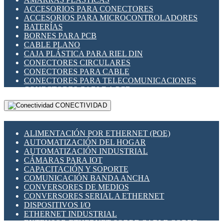
ENCHUFES INDUSTRIALES
ACCESORIOS PARA CONECTORES
INDICADORES PARA PANEL
ACCESORIOS PARA MICROCONTROLADORES
INTERFACES DE RELÉ
BATERÍAS
INTERRUPTORES FIN DE CARRERA
BORNES PARA PCB
LLAVES CONMUTADORAS
CABLE PLANO
MEDIDORES DE ENERGÍA Y TC'S DE CORRIENTE
CAJA PLÁSTICA PARA RIEL DIN
MOTORES PASO A PASO
CONECTORES CIRCULARES
PANTALLAS HMI
CONECTORES PARA CABLE
PLC -CONTROLADORES LÓGICO PROGRAMABLES
CONECTORES PARA TELECOMUNICACIONES
PROGRAMADORES DE HORARIO
CONECTORES CABLE A PCB
PROTECCIÓN ELÉCTRICA
CONECTORES PCB A CABLE
RELÉS DE PROTECCIÓN
CONECTIVIDAD
DIP SWITCHES
SENSORES CAPACITIVOS
DISPLAYS 7 SEGMENTOS
SENSORES DE POSICIÓN LINEAL
FUSIBLES Y PORTAFUSIBLES
SENSORES FOTOELÉCTRICOS
ALIMENTACIÓN POR ETHERNET (POE)
HERRAMIENTAS VARIAS
SENSORES INDUCTIVOS
AUTOMATIZACIÓN DEL HOGAR
ILUMINACIÓN LED
TEMPORIZADORES
AUTOMATIZACIÓN INDUSTRIAL
INTERRUPTORES REED
VARIACS
CÁMARAS PARA IOT
INTERFACES DE RELÉ
VARIADORES DE FRECUENCIA [VDF]
CAPACITACIÓN Y SOPORTE
OTROS RELÉS
SECCIONADORES - INTERRUPTORES
COMUNICACIÓN BANDA ANCHA
PROTECCIÓN TÉRMICA
MAQUINARIA
CONVERSORES DE MEDIOS
RELÉS AUTOMOTRICES
CONVERSORES SERIAL A ETHERNET
RELÉS DE SEÑAL
DISPOSITIVOS I/O
RELÉS DE ESTADO SÓLIDO SSR
ETHERNET INDUSTRIAL
RELÉS INDUSTRIALES
EXTENSOR ETHERNET SOBRE CABLE COBRE