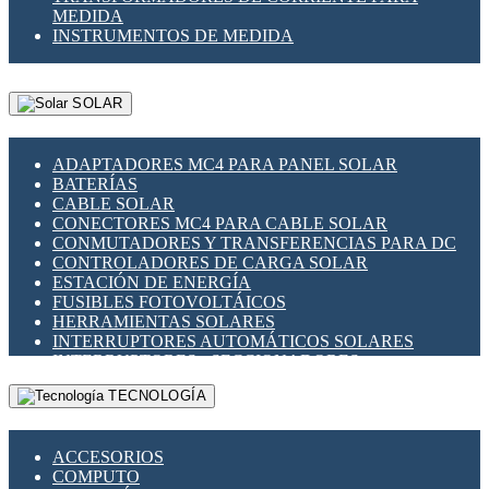
MEDIDA
INSTRUMENTOS DE MEDIDA
SOLAR
ADAPTADORES MC4 PARA PANEL SOLAR
BATERÍAS
CABLE SOLAR
CONECTORES MC4 PARA CABLE SOLAR
CONMUTADORES Y TRANSFERENCIAS PARA DC
CONTROLADORES DE CARGA SOLAR
ESTACIÓN DE ENERGÍA
FUSIBLES FOTOVOLTÁICOS
HERRAMIENTAS SOLARES
INTERRUPTORES AUTOMÁTICOS SOLARES
INTERRUPTORES - SECCIONADORES
FOTOVOLTÁICOS
TECNOLOGÍA
MONTAJE PANEL SOLAR
PORTA FUSIBLES Y SECCIONADORES
FOTOVOLTAICOS
ACCESORIOS
SUPRESOR DE TRANSIENTES SPDS PARA
COMPUTO
APLICACIONES FOTOVOLTAICAS