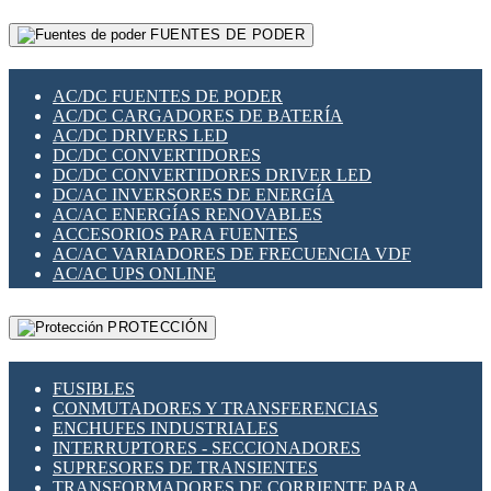
RELÉS INTELIGENTES WIFI
GATEWAY LORAWAN
RELÉS MINIATURA DE POTENCIA
FUENTES DE PODER
GESTIÓN DE REDES
SENSORES MAGNÉTICOS
INFRAESTRUCTURA ETHERCAT
SOPORTE PARA CIRCUITO IMPRESO
PERIFÉRICOS DE RED
SOQUETES PARA RELÉ
AC/DC FUENTES DE PODER
PLACAS MODULARES IOT
SWITCH Y MICROSWITCH
AC/DC CARGADORES DE BATERÍA
SWITCHES Y REDES WIFI
TARJETAS PI
AC/DC DRIVERS LED
SOLUCIONES IOT
UNIÓN Y DERIVACIÓN DE CABLE
DC/DC CONVERTIDORES
SOLUCIONES LORAWAN
DC/DC CONVERTIDORES DRIVER LED
SOLUCIONES RED CELULAR
DC/AC INVERSORES DE ENERGÍA
SEGURIDAD PARA REDES
AC/AC ENERGÍAS RENOVABLES
SWITCHES LAN
ACCESORIOS PARA FUENTES
TELEFONÍA IP (VOIP)
AC/AC VARIADORES DE FRECUENCIA VDF
VIGILANCIA IP (CCTV)
AC/AC UPS ONLINE
MESHTASTIC
PROTECCIÓN
FUSIBLES
CONMUTADORES Y TRANSFERENCIAS
ENCHUFES INDUSTRIALES
INTERRUPTORES - SECCIONADORES
SUPRESORES DE TRANSIENTES
TRANSFORMADORES DE CORRIENTE PARA