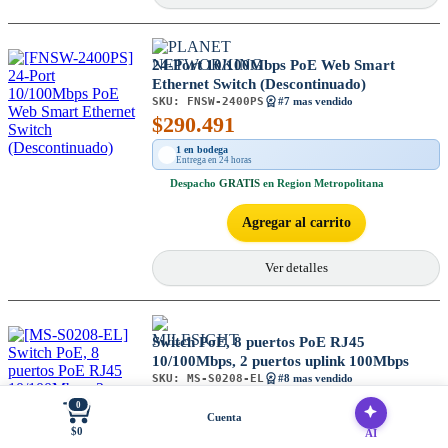
24-Port 10/100Mbps PoE Web Smart
Ethernet Switch (Descontinuado)
SKU:
FNSW-2400PS
#7 mas vendido
$
290.491
1 en bodega
Entrega en 24 horas
Despacho
GRATIS
en Region Metropolitana
Agregar al carrito
Ver detalles
Switch PoE, 8 puertos PoE RJ45
10/100Mbps, 2 puertos uplink 100Mbps
SKU:
MS-S0208-EL
#8 mas vendido
$
97.580
0
Cuenta
A pedido
$0
AI
PRODUCTO SIN STOCK, IMPORTADO A PEDIDO.