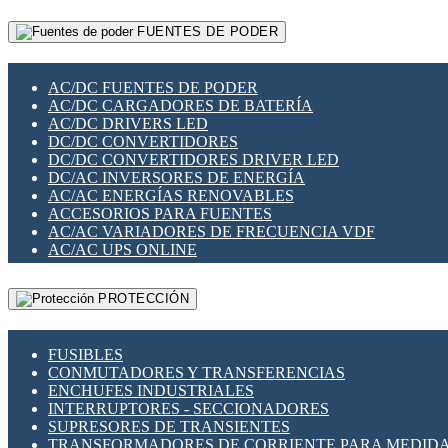
RELÉS INTELIGENTES WIFI
GATEWAY LORAWAN
RELÉS MINIATURA DE POTENCIA
FUENTES DE PODER
GESTIÓN DE REDES
SENSORES MAGNÉTICOS
INFRAESTRUCTURA ETHERCAT
SOPORTE PARA CIRCUITO IMPRESO
PERIFÉRICOS DE RED
SOQUETES PARA RELÉ
AC/DC FUENTES DE PODER
PLACAS MODULARES IOT
SWITCH Y MICROSWITCH
AC/DC CARGADORES DE BATERÍA
SWITCHES Y REDES WIFI
TARJETAS PI
AC/DC DRIVERS LED
SOLUCIONES IOT
UNIÓN Y DERIVACIÓN DE CABLE
DC/DC CONVERTIDORES
SOLUCIONES LORAWAN
DC/DC CONVERTIDORES DRIVER LED
SOLUCIONES RED CELULAR
DC/AC INVERSORES DE ENERGÍA
SEGURIDAD PARA REDES
AC/AC ENERGÍAS RENOVABLES
SWITCHES LAN
ACCESORIOS PARA FUENTES
TELEFONÍA IP (VOIP)
AC/AC VARIADORES DE FRECUENCIA VDF
VIGILANCIA IP (CCTV)
AC/AC UPS ONLINE
MESHTASTIC
PROTECCIÓN
FUSIBLES
CONMUTADORES Y TRANSFERENCIAS
ENCHUFES INDUSTRIALES
INTERRUPTORES - SECCIONADORES
SUPRESORES DE TRANSIENTES
TRANSFORMADORES DE CORRIENTE PARA MEDID