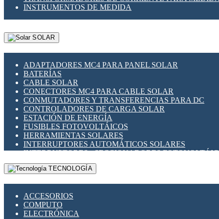
INSTRUMENTOS DE MEDIDA
SOLAR
ADAPTADORES MC4 PARA PANEL SOLAR
BATERÍAS
CABLE SOLAR
CONECTORES MC4 PARA CABLE SOLAR
CONMUTADORES Y TRANSFERENCIAS PARA DC
CONTROLADORES DE CARGA SOLAR
ESTACIÓN DE ENERGÍA
FUSIBLES FOTOVOLTÁICOS
HERRAMIENTAS SOLARES
INTERRUPTORES AUTOMÁTICOS SOLARES
INTERRUPTORES - SECCIONADORES FOTOVOLTÁI
MONTAJE PANEL SOLAR
TECNOLOGÍA
PORTA FUSIBLES Y SECCIONADORES FOTOVOLTAI
SUPRESOR DE TRANSIENTES SPDS PARA APLICACI
ACCESORIOS
COMPUTO
ELECTRÓNICA