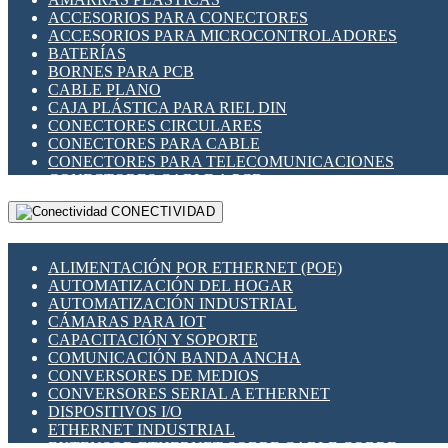
ENCHUFES INDUSTRIALES
ACCESORIOS PARA CONECTORES
INDICADORES PARA PANEL
ACCESORIOS PARA MICROCONTROLADORES
INTERFACES DE RELÉ
BATERÍAS
INTERRUPTORES FIN DE CARRERA
BORNES PARA PCB
LLAVES CONMUTADORAS
CABLE PLANO
MEDIDORES DE ENERGÍA Y TC'S DE CORRIENTE
CAJA PLÁSTICA PARA RIEL DIN
MOTORES PASO A PASO
CONECTORES CIRCULARES
PANTALLAS HMI
CONECTORES PARA CABLE
PLC -CONTROLADORES LÓGICO PROGRAMABLES
CONECTORES PARA TELECOMUNICACIONES
PROGRAMADORES DE HORARIO
CONECTORES CABLE A PCB
PROTECCIÓN ELÉCTRICA
CONECTORES PCB A CABLE
RELÉS DE PROTECCIÓN
CONECTIVIDAD
DIP SWITCHES
SENSORES CAPACITIVOS
DISPLAYS 7 SEGMENTOS
SENSORES DE POSICIÓN LINEAL
FUSIBLES Y PORTAFUSIBLES
SENSORES FOTOELÉCTRICOS
ALIMENTACIÓN POR ETHERNET (POE)
HERRAMIENTAS VARIAS
SENSORES INDUCTIVOS
AUTOMATIZACIÓN DEL HOGAR
ILUMINACIÓN LED
TEMPORIZADORES
AUTOMATIZACIÓN INDUSTRIAL
INTERRUPTORES REED
VARIACS
CÁMARAS PARA IOT
INTERFACES DE RELÉ
VARIADORES DE FRECUENCIA [VDF]
CAPACITACIÓN Y SOPORTE
OTROS RELÉS
SECCIONADORES - INTERRUPTORES
COMUNICACIÓN BANDA ANCHA
PROTECCIÓN TÉRMICA
MAQUINARIA
CONVERSORES DE MEDIOS
RELÉS AUTOMOTRICES
CONVERSORES SERIAL A ETHERNET
RELÉS DE SEÑAL
DISPOSITIVOS I/O
RELÉS DE ESTADO SÓLIDO SSR
ETHERNET INDUSTRIAL
RELÉS INDUSTRIALES
EXTENSOR ETHERNET SOBRE CABLE COBRE