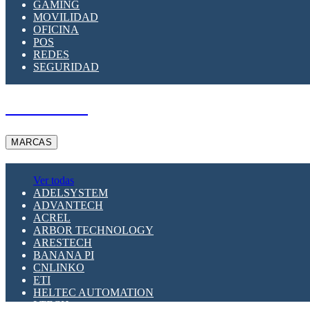
GAMING
MOVILIDAD
OFICINA
POS
REDES
SEGURIDAD
A PEDIDO
MARCAS
Ver todas
ADELSYSTEM
ADVANTECH
ACREL
ARBOR TECHNOLOGY
ARESTECH
BANANA PI
CNLINKO
ETI
HELTEC AUTOMATION
LTECH