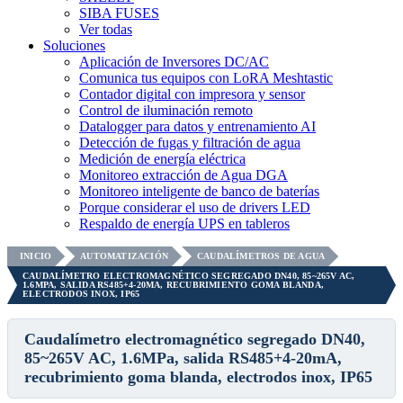
SIBA FUSES
Ver todas
Soluciones
Aplicación de Inversores DC/AC
Comunica tus equipos con LoRA Meshtastic
Contador digital con impresora y sensor
Control de iluminación remoto
Datalogger para datos y entrenamiento AI
Detección de fugas y filtración de agua
Medición de energía eléctrica
Monitoreo extracción de Agua DGA
Monitoreo inteligente de banco de baterías
Porque considerar el uso de drivers LED
Respaldo de energía UPS en tableros
INICIO
AUTOMATIZACIÓN
CAUDALÍMETROS DE AGUA
CAUDALÍMETRO ELECTROMAGNÉTICO SEGREGADO DN40, 85~265V AC,
1.6MPA, SALIDA RS485+4-20MA, RECUBRIMIENTO GOMA BLANDA,
ELECTRODOS INOX, IP65
Caudalímetro electromagnético segregado DN40,
85~265V AC, 1.6MPa, salida RS485+4-20mA,
recubrimiento goma blanda, electrodos inox, IP65