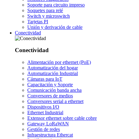
Soporte para circuito impreso
Soquetes para relé
Switch y microswitch
Tarjetas PI
Unión y derivación de cable
Conectividad
Conectividad
Alimentación por ethernet (PoE)
Automatización del hogar
Automatización Industrial
Cámaras para IoT
Capacitación y Soporte
Comunicación banda ancha
Conversores de medios
Conversores serial a ethernet
Dispositivos I/O
Ethernet Industrial
Extensor ethernet sobre cable cobre
Gateway LoRaWAN
Gestión de redes
Infraestructura Ethercat