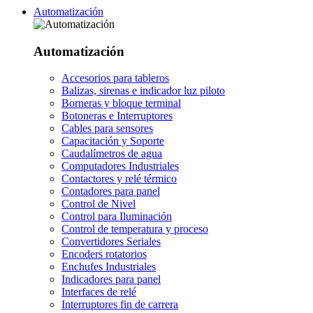
Automatización
Automatización
Accesorios para tableros
Balizas, sirenas e indicador luz piloto
Borneras y bloque terminal
Botoneras e Interruptores
Cables para sensores
Capacitación y Soporte
Caudalímetros de agua
Computadores Industriales
Contactores y relé térmico
Contadores para panel
Control de Nivel
Control para Iluminación
Control de temperatura y proceso
Convertidores Seriales
Encoders rotatorios
Enchufes Industriales
Indicadores para panel
Interfaces de relé
Interruptores fin de carrera