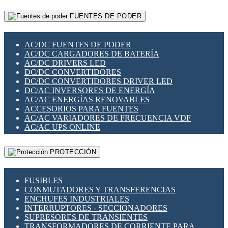
RELÉS INTELIGENTES WIFI
GATEWAY LORAWAN
RELÉS MINIATURA DE POTENCIA
FUENTES DE PODER
GESTIÓN DE REDES
SENSORES MAGNÉTICOS
INFRAESTRUCTURA ETHERCAT
SOPORTE PARA CIRCUITO IMPRESO
PERIFÉRICOS DE RED
SOQUETES PARA RELÉ
AC/DC FUENTES DE PODER
PLACAS MODULARES IOT
SWITCH Y MICROSWITCH
AC/DC CARGADORES DE BATERÍA
SWITCHES Y REDES WIFI
TARJETAS PI
AC/DC DRIVERS LED
SOLUCIONES IOT
UNIÓN Y DERIVACIÓN DE CABLE
DC/DC CONVERTIDORES
SOLUCIONES LORAWAN
DC/DC CONVERTIDORES DRIVER LED
SOLUCIONES RED CELULAR
DC/AC INVERSORES DE ENERGÍA
SEGURIDAD PARA REDES
AC/AC ENERGÍAS RENOVABLES
SWITCHES LAN
ACCESORIOS PARA FUENTES
TELEFONÍA IP (VOIP)
AC/AC VARIADORES DE FRECUENCIA VDF
VIGILANCIA IP (CCTV)
AC/AC UPS ONLINE
MESHTASTIC
PROTECCIÓN
FUSIBLES
CONMUTADORES Y TRANSFERENCIAS
ENCHUFES INDUSTRIALES
INTERRUPTORES - SECCIONADORES
SUPRESORES DE TRANSIENTES
TRANSFORMADORES DE CORRIENTE PARA