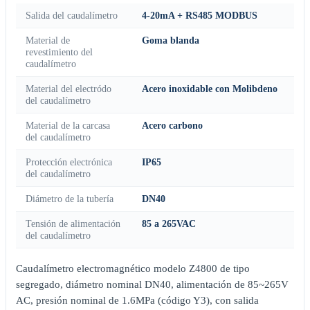
Salida del caudalímetro
4-20mA + RS485 MODBUS
Material de
Goma blanda
revestimiento del
caudalímetro
Material del electródo
Acero inoxidable con Molibdeno
del caudalímetro
Material de la carcasa
Acero carbono
del caudalímetro
Protección electrónica
IP65
del caudalímetro
Diámetro de la tubería
DN40
Tensión de alimentación
85 a 265VAC
del caudalímetro
Caudalímetro electromagnético modelo Z4800 de tipo
segregado, diámetro nominal DN40, alimentación de 85~265V
AC, presión nominal de 1.6MPa (código Y3), con salida