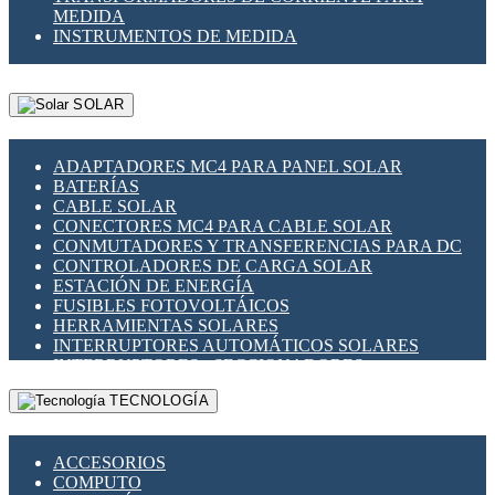
MEDIDA
INSTRUMENTOS DE MEDIDA
SOLAR
ADAPTADORES MC4 PARA PANEL SOLAR
BATERÍAS
CABLE SOLAR
CONECTORES MC4 PARA CABLE SOLAR
CONMUTADORES Y TRANSFERENCIAS PARA DC
CONTROLADORES DE CARGA SOLAR
ESTACIÓN DE ENERGÍA
FUSIBLES FOTOVOLTÁICOS
HERRAMIENTAS SOLARES
INTERRUPTORES AUTOMÁTICOS SOLARES
INTERRUPTORES - SECCIONADORES
FOTOVOLTÁICOS
TECNOLOGÍA
MONTAJE PANEL SOLAR
PORTA FUSIBLES Y SECCIONADORES
FOTOVOLTAICOS
ACCESORIOS
SUPRESOR DE TRANSIENTES SPDS PARA
COMPUTO
APLICACIONES FOTOVOLTAICAS