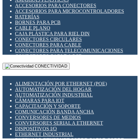
ENCHUFES INDUSTRIALES
ACCESORIOS PARA CONECTORES
INDICADORES PARA PANEL
ACCESORIOS PARA MICROCONTROLADORES
INTERFACES DE RELÉ
BATERÍAS
INTERRUPTORES FIN DE CARRERA
BORNES PARA PCB
LLAVES CONMUTADORAS
CABLE PLANO
MEDIDORES DE ENERGÍA Y TC'S DE CORRIENTE
CAJA PLÁSTICA PARA RIEL DIN
MOTORES PASO A PASO
CONECTORES CIRCULARES
PANTALLAS HMI
CONECTORES PARA CABLE
PLC -CONTROLADORES LÓGICO PROGRAMABLES
CONECTORES PARA TELECOMUNICACIONES
PROGRAMADORES DE HORARIO
CONECTORES CABLE A PCB
PROTECCIÓN ELÉCTRICA
CONECTORES PCB A CABLE
RELÉS DE PROTECCIÓN
CONECTIVIDAD
DIP SWITCHES
SENSORES CAPACITIVOS
DISPLAYS 7 SEGMENTOS
SENSORES DE POSICIÓN LINEAL
FUSIBLES Y PORTAFUSIBLES
SENSORES FOTOELÉCTRICOS
ALIMENTACIÓN POR ETHERNET (POE)
HERRAMIENTAS VARIAS
SENSORES INDUCTIVOS
AUTOMATIZACIÓN DEL HOGAR
ILUMINACIÓN LED
TEMPORIZADORES
AUTOMATIZACIÓN INDUSTRIAL
INTERRUPTORES REED
VARIACS
CÁMARAS PARA IOT
INTERFACES DE RELÉ
VARIADORES DE FRECUENCIA [VDF]
CAPACITACIÓN Y SOPORTE
OTROS RELÉS
SECCIONADORES - INTERRUPTORES
COMUNICACIÓN BANDA ANCHA
PROTECCIÓN TÉRMICA
MAQUINARIA
CONVERSORES DE MEDIOS
RELÉS AUTOMOTRICES
CONVERSORES SERIAL A ETHERNET
RELÉS DE SEÑAL
DISPOSITIVOS I/O
RELÉS DE ESTADO SÓLIDO SSR
ETHERNET INDUSTRIAL
RELÉS INDUSTRIALES
EXTENSOR ETHERNET SOBRE CABLE COBRE