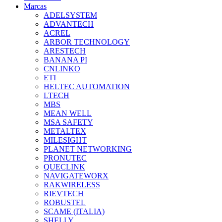
Marcas
ADELSYSTEM
ADVANTECH
ACREL
ARBOR TECHNOLOGY
ARESTECH
BANANA PI
CNLINKO
ETI
HELTEC AUTOMATION
LTECH
MBS
MEAN WELL
MSA SAFETY
METALTEX
MILESIGHT
PLANET NETWORKING
PRONUTEC
QUECLINK
NAVIGATEWORX
RAKWIRELESS
RIEVTECH
ROBUSTEL
SCAME (ITALIA)
SHELLY