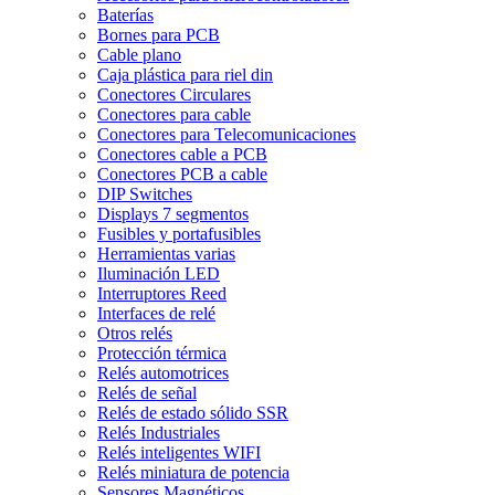
Baterías
Bornes para PCB
Cable plano
Caja plástica para riel din
Conectores Circulares
Conectores para cable
Conectores para Telecomunicaciones
Conectores cable a PCB
Conectores PCB a cable
DIP Switches
Displays 7 segmentos
Fusibles y portafusibles
Herramientas varias
Iluminación LED
Interruptores Reed
Interfaces de relé
Otros relés
Protección térmica
Relés automotrices
Relés de señal
Relés de estado sólido SSR
Relés Industriales
Relés inteligentes WIFI
Relés miniatura de potencia
Sensores Magnéticos