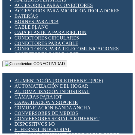
ENCHUFES INDUSTRIALES
ACCESORIOS PARA CONECTORES
INDICADORES PARA PANEL
ACCESORIOS PARA MICROCONTROLADORES
INTERFACES DE RELÉ
BATERÍAS
INTERRUPTORES FIN DE CARRERA
BORNES PARA PCB
LLAVES CONMUTADORAS
CABLE PLANO
MEDIDORES DE ENERGÍA Y TC'S DE CORRIENTE
CAJA PLÁSTICA PARA RIEL DIN
MOTORES PASO A PASO
CONECTORES CIRCULARES
PANTALLAS HMI
CONECTORES PARA CABLE
PLC -CONTROLADORES LÓGICO PROGRAMABLES
CONECTORES PARA TELECOMUNICACIONES
PROGRAMADORES DE HORARIO
CONECTORES CABLE A PCB
PROTECCIÓN ELÉCTRICA
CONECTORES PCB A CABLE
RELÉS DE PROTECCIÓN
CONECTIVIDAD
DIP SWITCHES
SENSORES CAPACITIVOS
DISPLAYS 7 SEGMENTOS
SENSORES DE POSICIÓN LINEAL
FUSIBLES Y PORTAFUSIBLES
SENSORES FOTOELÉCTRICOS
ALIMENTACIÓN POR ETHERNET (POE)
HERRAMIENTAS VARIAS
SENSORES INDUCTIVOS
AUTOMATIZACIÓN DEL HOGAR
ILUMINACIÓN LED
TEMPORIZADORES
AUTOMATIZACIÓN INDUSTRIAL
INTERRUPTORES REED
VARIACS
CÁMARAS PARA IOT
INTERFACES DE RELÉ
VARIADORES DE FRECUENCIA [VDF]
CAPACITACIÓN Y SOPORTE
OTROS RELÉS
SECCIONADORES - INTERRUPTORES
COMUNICACIÓN BANDA ANCHA
PROTECCIÓN TÉRMICA
MAQUINARIA
CONVERSORES DE MEDIOS
RELÉS AUTOMOTRICES
CONVERSORES SERIAL A ETHERNET
RELÉS DE SEÑAL
DISPOSITIVOS I/O
RELÉS DE ESTADO SÓLIDO SSR
ETHERNET INDUSTRIAL
RELÉS INDUSTRIALES
EXTENSOR ETHERNET SOBRE CABLE COBRE