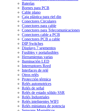
Baterías
Bornes para PCB
Cable plano
Caja plástica para riel din
Conectores Circulares
Conectores para cable
Conectores para Telecomunicaciones
Conectores cable a PCB
Conectores PCB a cable
DIP Switches
Displays 7 segmentos
Fusibles y portafusibles
Herramientas varias
Iluminación LED
Interruptores Reed
Interfaces de relé
Otros relés
Protección térmica
Relés automotrices
Relés de señal
Relés de estado sólido SSR
Relés Industriales
Relés inteligentes WIFI
Relés miniatura de potencia
Sensores Magnéticos