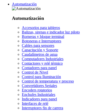
Automatización
Automatización
Accesorios para tableros
Balizas, sirenas e indicador luz piloto
Borneras y bloque terminal
Botoneras e Interruptores
Cables para sensores
Capacitación y Soporte
Caudalímetros de agua
Computadores Industriales
Contactores y relé térmico
Contadores para panel
Control de Nivel
Control para Iluminación
Control de temperatura y proceso
Convertidores Seriales
Encoders rotatorios
Enchufes Industriales
Indicadores para panel
Interfaces de relé
Interruptores fin de carrera