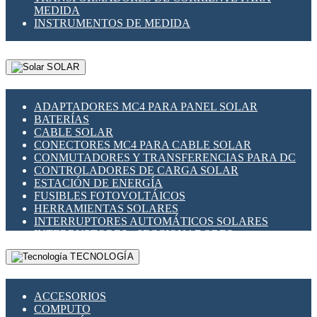
MEDIDA
INSTRUMENTOS DE MEDIDA
SOLAR
ADAPTADORES MC4 PARA PANEL SOLAR
BATERÍAS
CABLE SOLAR
CONECTORES MC4 PARA CABLE SOLAR
CONMUTADORES Y TRANSFERENCIAS PARA DC
CONTROLADORES DE CARGA SOLAR
ESTACIÓN DE ENERGÍA
FUSIBLES FOTOVOLTÁICOS
HERRAMIENTAS SOLARES
INTERRUPTORES AUTOMÁTICOS SOLARES
INTERRUPTORES - SECCIONADORES
FOTOVOLTÁICOS
TECNOLOGÍA
MONTAJE PANEL SOLAR
PORTA FUSIBLES Y SECCIONADORES
FOTOVOLTAICOS
ACCESORIOS
SUPRESOR DE TRANSIENTES SPDS PARA
COMPUTO
APLICACIONES FOTOVOLTAICAS