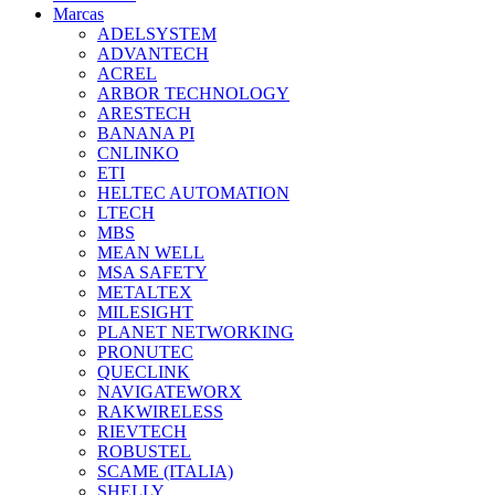
Marcas
ADELSYSTEM
ADVANTECH
ACREL
ARBOR TECHNOLOGY
ARESTECH
BANANA PI
CNLINKO
ETI
HELTEC AUTOMATION
LTECH
MBS
MEAN WELL
MSA SAFETY
METALTEX
MILESIGHT
PLANET NETWORKING
PRONUTEC
QUECLINK
NAVIGATEWORX
RAKWIRELESS
RIEVTECH
ROBUSTEL
SCAME (ITALIA)
SHELLY