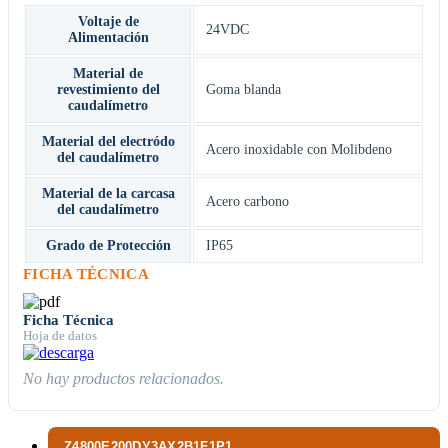
Voltaje de
24VDC
Alimentación
Material de
revestimiento del
Goma blanda
caudalímetro
Material del electródo
Acero inoxidable con Molibdeno
del caudalímetro
Material de la carcasa
Acero carbono
del caudalímetro
Grado de Protección
IP65
FICHA TÉCNICA
Ficha Técnica
Hoja de datos
No hay productos relacionados.
Z4800E200DY3AX2B1F1P1