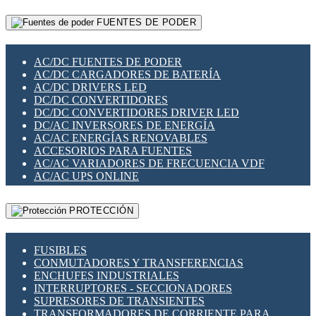
RELÉS INTELIGENTES WIFI
GATEWAY LORAWAN
RELÉS MINIATURA DE POTENCIA
FUENTES DE PODER
GESTIÓN DE REDES
SENSORES MAGNÉTICOS
INFRAESTRUCTURA ETHERCAT
SOPORTE PARA CIRCUITO IMPRESO
PERIFÉRICOS DE RED
SOQUETES PARA RELÉ
AC/DC FUENTES DE PODER
PLACAS MODULARES IOT
SWITCH Y MICROSWITCH
AC/DC CARGADORES DE BATERÍA
SWITCHES Y REDES WIFI
TARJETAS PI
AC/DC DRIVERS LED
SOLUCIONES IOT
UNIÓN Y DERIVACIÓN DE CABLE
DC/DC CONVERTIDORES
SOLUCIONES LORAWAN
DC/DC CONVERTIDORES DRIVER LED
SOLUCIONES RED CELULAR
DC/AC INVERSORES DE ENERGÍA
SEGURIDAD PARA REDES
AC/AC ENERGÍAS RENOVABLES
SWITCHES LAN
ACCESORIOS PARA FUENTES
TELEFONÍA IP (VOIP)
AC/AC VARIADORES DE FRECUENCIA VDF
VIGILANCIA IP (CCTV)
AC/AC UPS ONLINE
MESHTASTIC
PROTECCIÓN
FUSIBLES
CONMUTADORES Y TRANSFERENCIAS
ENCHUFES INDUSTRIALES
INTERRUPTORES - SECCIONADORES
SUPRESORES DE TRANSIENTES
TRANSFORMADORES DE CORRIENTE PARA