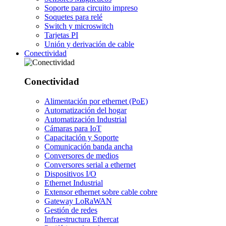
Soporte para circuito impreso
Soquetes para relé
Switch y microswitch
Tarjetas PI
Unión y derivación de cable
Conectividad
Conectividad
Alimentación por ethernet (PoE)
Automatización del hogar
Automatización Industrial
Cámaras para IoT
Capacitación y Soporte
Comunicación banda ancha
Conversores de medios
Conversores serial a ethernet
Dispositivos I/O
Ethernet Industrial
Extensor ethernet sobre cable cobre
Gateway LoRaWAN
Gestión de redes
Infraestructura Ethercat