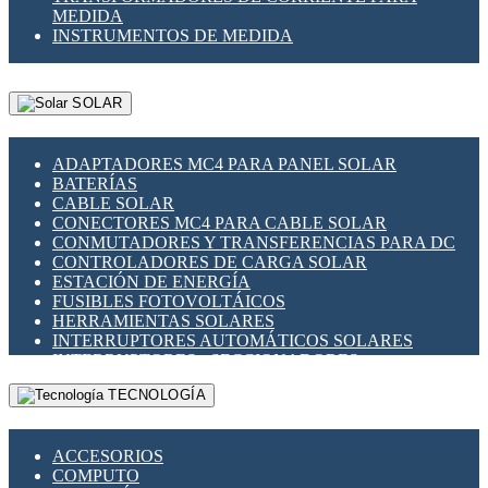
MEDIDA
INSTRUMENTOS DE MEDIDA
SOLAR
ADAPTADORES MC4 PARA PANEL SOLAR
BATERÍAS
CABLE SOLAR
CONECTORES MC4 PARA CABLE SOLAR
CONMUTADORES Y TRANSFERENCIAS PARA DC
CONTROLADORES DE CARGA SOLAR
ESTACIÓN DE ENERGÍA
FUSIBLES FOTOVOLTÁICOS
HERRAMIENTAS SOLARES
INTERRUPTORES AUTOMÁTICOS SOLARES
INTERRUPTORES - SECCIONADORES
FOTOVOLTÁICOS
TECNOLOGÍA
MONTAJE PANEL SOLAR
PORTA FUSIBLES Y SECCIONADORES
FOTOVOLTAICOS
ACCESORIOS
SUPRESOR DE TRANSIENTES SPDS PARA
COMPUTO
APLICACIONES FOTOVOLTAICAS