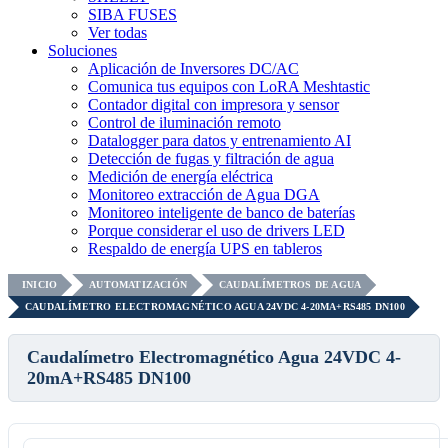
SIBA FUSES
Ver todas
Soluciones
Aplicación de Inversores DC/AC
Comunica tus equipos con LoRA Meshtastic
Contador digital con impresora y sensor
Control de iluminación remoto
Datalogger para datos y entrenamiento AI
Detección de fugas y filtración de agua
Medición de energía eléctrica
Monitoreo extracción de Agua DGA
Monitoreo inteligente de banco de baterías
Porque considerar el uso de drivers LED
Respaldo de energía UPS en tableros
INICIO
AUTOMATIZACIÓN
CAUDALÍMETROS DE AGUA
CAUDALÍMETRO ELECTROMAGNÉTICO AGUA 24VDC 4-20MA+RS485 DN100
Caudalímetro Electromagnético Agua 24VDC 4-
20mA+RS485 DN100