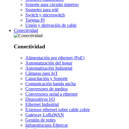
Soporte para circuito impreso
Soquetes para relé
Switch y microswitch
Tarjetas PI
Unión y derivación de cable
Conectividad
Conectividad
Alimentación por ethernet (PoE)
Automatización del hogar
Automatización Industrial
Cámaras para IoT
Capacitación y Soporte
Comunicación banda ancha
Conversores de medios
Conversores serial a ethernet
Dispositivos I/O
Ethernet Industrial
Extensor ethernet sobre cable cobre
Gateway LoRaWAN
Gestión de redes
Infraestructura Ethercat