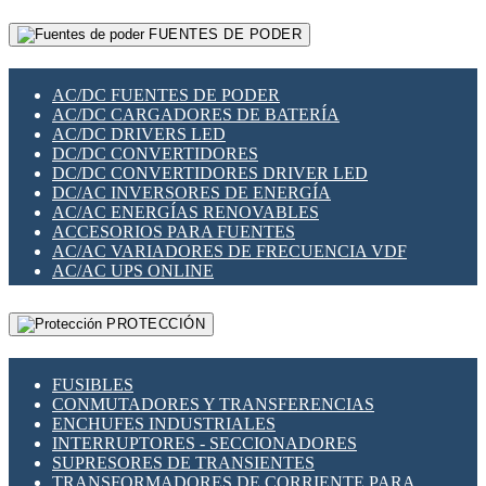
RELÉS INTELIGENTES WIFI
GATEWAY LORAWAN
RELÉS MINIATURA DE POTENCIA
FUENTES DE PODER
GESTIÓN DE REDES
SENSORES MAGNÉTICOS
INFRAESTRUCTURA ETHERCAT
SOPORTE PARA CIRCUITO IMPRESO
PERIFÉRICOS DE RED
SOQUETES PARA RELÉ
AC/DC FUENTES DE PODER
PLACAS MODULARES IOT
SWITCH Y MICROSWITCH
AC/DC CARGADORES DE BATERÍA
SWITCHES Y REDES WIFI
TARJETAS PI
AC/DC DRIVERS LED
SOLUCIONES IOT
UNIÓN Y DERIVACIÓN DE CABLE
DC/DC CONVERTIDORES
SOLUCIONES LORAWAN
DC/DC CONVERTIDORES DRIVER LED
SOLUCIONES RED CELULAR
DC/AC INVERSORES DE ENERGÍA
SEGURIDAD PARA REDES
AC/AC ENERGÍAS RENOVABLES
SWITCHES LAN
ACCESORIOS PARA FUENTES
TELEFONÍA IP (VOIP)
AC/AC VARIADORES DE FRECUENCIA VDF
VIGILANCIA IP (CCTV)
AC/AC UPS ONLINE
MESHTASTIC
PROTECCIÓN
FUSIBLES
CONMUTADORES Y TRANSFERENCIAS
ENCHUFES INDUSTRIALES
INTERRUPTORES - SECCIONADORES
SUPRESORES DE TRANSIENTES
TRANSFORMADORES DE CORRIENTE PARA