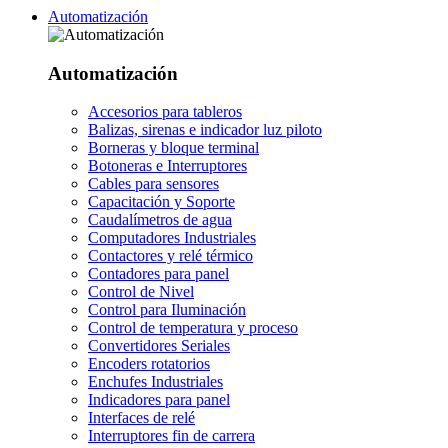
Automatización
Automatización
Accesorios para tableros
Balizas, sirenas e indicador luz piloto
Borneras y bloque terminal
Botoneras e Interruptores
Cables para sensores
Capacitación y Soporte
Caudalímetros de agua
Computadores Industriales
Contactores y relé térmico
Contadores para panel
Control de Nivel
Control para Iluminación
Control de temperatura y proceso
Convertidores Seriales
Encoders rotatorios
Enchufes Industriales
Indicadores para panel
Interfaces de relé
Interruptores fin de carrera