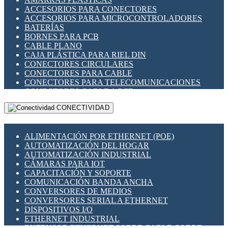
ENCHUFES INDUSTRIALES
ACCESORIOS PARA CONECTORES
INDICADORES PARA PANEL
ACCESORIOS PARA MICROCONTROLADORES
INTERFACES DE RELÉ
BATERÍAS
INTERRUPTORES FIN DE CARRERA
BORNES PARA PCB
LLAVES CONMUTADORAS
CABLE PLANO
MEDIDORES DE ENERGÍA Y TC'S DE CORRIENTE
CAJA PLÁSTICA PARA RIEL DIN
MOTORES PASO A PASO
CONECTORES CIRCULARES
PANTALLAS HMI
CONECTORES PARA CABLE
PLC -CONTROLADORES LÓGICO PROGRAMABLES
CONECTORES PARA TELECOMUNICACIONES
PROGRAMADORES DE HORARIO
CONECTORES CABLE A PCB
PROTECCIÓN ELÉCTRICA
CONECTORES PCB A CABLE
RELÉS DE PROTECCIÓN
CONECTIVIDAD
DIP SWITCHES
SENSORES CAPACITIVOS
DISPLAYS 7 SEGMENTOS
SENSORES DE POSICIÓN LINEAL
FUSIBLES Y PORTAFUSIBLES
SENSORES FOTOELÉCTRICOS
ALIMENTACIÓN POR ETHERNET (POE)
HERRAMIENTAS VARIAS
SENSORES INDUCTIVOS
AUTOMATIZACIÓN DEL HOGAR
ILUMINACIÓN LED
TEMPORIZADORES
AUTOMATIZACIÓN INDUSTRIAL
INTERRUPTORES REED
VARIACS
CÁMARAS PARA IOT
INTERFACES DE RELÉ
VARIADORES DE FRECUENCIA [VDF]
CAPACITACIÓN Y SOPORTE
OTROS RELÉS
SECCIONADORES - INTERRUPTORES
COMUNICACIÓN BANDA ANCHA
PROTECCIÓN TÉRMICA
MAQUINARIA
CONVERSORES DE MEDIOS
RELÉS AUTOMOTRICES
CONVERSORES SERIAL A ETHERNET
RELÉS DE SEÑAL
DISPOSITIVOS I/O
RELÉS DE ESTADO SÓLIDO SSR
ETHERNET INDUSTRIAL
RELÉS INDUSTRIALES
EXTENSOR ETHERNET SOBRE CABLE COBRE