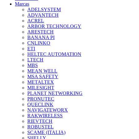
Marcas
ADELSYSTEM
ADVANTECH
ACREL
ARBOR TECHNOLOGY
ARESTECH
BANANA PI
CNLINKO
ETI
HELTEC AUTOMATION
LTECH
MBS
MEAN WELL
MSA SAFETY
METALTEX
MILESIGHT
PLANET NETWORKING
PRONUTEC
QUECLINK
NAVIGATEWORX
RAKWIRELESS
RIEVTECH
ROBUSTEL
SCAME (ITALIA)
SHELLY