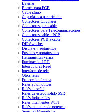
Baterías
Bornes para PCB
Cable plano
Caja plástica para riel din
Conectores Circulares
Conectores para cable
Conectores para Telecomunicaciones
Conectores cable a PCB
Conectores PCB a cable
DIP Switches
Displays 7 segmentos
Fusibles y portafusibles
Herramientas varias
Iluminación LED
Interruptores Reed
Interfaces de relé
Otros relés
Protección térmica
Relés automotrices
Relés de señal
Relés de estado sólido SSR
Relés Industriales
Relés inteligentes WIFI
Relés miniatura de potencia
Sensores Magnéticos