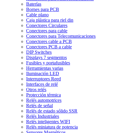
Baterías
Bornes para PCB
Cable plano
Caja plástica para riel din
Conectores Circulares
Conectores para cable
Conectores para Telecomunicaciones
Conectores cable a PCB
Conectores PCB a cable
DIP Switches
Displays 7 segmentos
Fusibles y portafusibles
Herramientas varias
Iluminación LED
Interruptores Reed
Interfaces de relé
Otros relés
Protección térmica
Relés automotrices
Relés de señal
Relés de estado sólido SSR
Relés Industriales
Relés inteligentes WIFI
Relés miniatura de potencia
Sensores Magnéticos