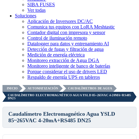
SIBA FUSES
Ver todas
Soluciones
Aplicación de Inversores DC/AC
Comunica tus equipos con LoRA Meshtastic
Contador digital con impresora y sensor
Control de iluminación remoto
Datalogger para datos y entrenamiento AI
Detección de fugas y filtración de agua
Medición de energía eléctrica
Monitoreo extracción de Agua DGA
Monitoreo inteligente de banco de baterías
Porque considerar el uso de drivers LED
Respaldo de energía UPS en tableros
INICIO
AUTOMATIZACIÓN
CAUDALÍMETROS DE AGUA
CAUDALÍMETRO ELECTROMAGNÉTICO AGUA YSLD 85~265VAC 4-20MA+RS485
DN25
Caudalímetro Electromagnético Agua YSLD
85~265VAC 4-20mA+RS485 DN25