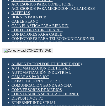
ENCHUFES INDUSTRIALES
ACCESORIOS PARA CONECTORES
INDICADORES PARA PANEL
ACCESORIOS PARA MICROCONTROLADORES
INTERFACES DE RELÉ
BATERÍAS
INTERRUPTORES FIN DE CARRERA
BORNES PARA PCB
LLAVES CONMUTADORAS
CABLE PLANO
MEDIDORES DE ENERGÍA Y TC'S DE CORRIENTE
CAJA PLÁSTICA PARA RIEL DIN
MOTORES PASO A PASO
CONECTORES CIRCULARES
PANTALLAS HMI
CONECTORES PARA CABLE
PLC -CONTROLADORES LÓGICO PROGRAMABLES
CONECTORES PARA TELECOMUNICACIONES
PROGRAMADORES DE HORARIO
CONECTORES CABLE A PCB
PROTECCIÓN ELÉCTRICA
CONECTORES PCB A CABLE
RELÉS DE PROTECCIÓN
CONECTIVIDAD
DIP SWITCHES
SENSORES CAPACITIVOS
DISPLAYS 7 SEGMENTOS
SENSORES DE POSICIÓN LINEAL
FUSIBLES Y PORTAFUSIBLES
SENSORES FOTOELÉCTRICOS
ALIMENTACIÓN POR ETHERNET (POE)
HERRAMIENTAS VARIAS
SENSORES INDUCTIVOS
AUTOMATIZACIÓN DEL HOGAR
ILUMINACIÓN LED
TEMPORIZADORES
AUTOMATIZACIÓN INDUSTRIAL
INTERRUPTORES REED
VARIACS
CÁMARAS PARA IOT
INTERFACES DE RELÉ
VARIADORES DE FRECUENCIA [VDF]
CAPACITACIÓN Y SOPORTE
OTROS RELÉS
SECCIONADORES - INTERRUPTORES
COMUNICACIÓN BANDA ANCHA
PROTECCIÓN TÉRMICA
MAQUINARIA
CONVERSORES DE MEDIOS
RELÉS AUTOMOTRICES
CONVERSORES SERIAL A ETHERNET
RELÉS DE SEÑAL
DISPOSITIVOS I/O
RELÉS DE ESTADO SÓLIDO SSR
ETHERNET INDUSTRIAL
RELÉS INDUSTRIALES
EXTENSOR ETHERNET SOBRE CABLE COBRE