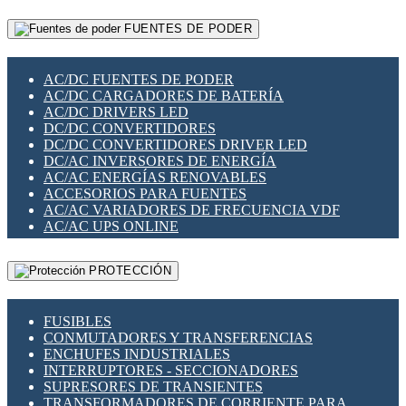
RELÉS INTELIGENTES WIFI
GATEWAY LORAWAN
RELÉS MINIATURA DE POTENCIA
FUENTES DE PODER
GESTIÓN DE REDES
SENSORES MAGNÉTICOS
INFRAESTRUCTURA ETHERCAT
SOPORTE PARA CIRCUITO IMPRESO
PERIFÉRICOS DE RED
SOQUETES PARA RELÉ
AC/DC FUENTES DE PODER
PLACAS MODULARES IOT
SWITCH Y MICROSWITCH
AC/DC CARGADORES DE BATERÍA
SWITCHES Y REDES WIFI
TARJETAS PI
AC/DC DRIVERS LED
SOLUCIONES IOT
UNIÓN Y DERIVACIÓN DE CABLE
DC/DC CONVERTIDORES
SOLUCIONES LORAWAN
DC/DC CONVERTIDORES DRIVER LED
SOLUCIONES RED CELULAR
DC/AC INVERSORES DE ENERGÍA
SEGURIDAD PARA REDES
AC/AC ENERGÍAS RENOVABLES
SWITCHES LAN
ACCESORIOS PARA FUENTES
TELEFONÍA IP (VOIP)
AC/AC VARIADORES DE FRECUENCIA VDF
VIGILANCIA IP (CCTV)
AC/AC UPS ONLINE
MESHTASTIC
PROTECCIÓN
FUSIBLES
CONMUTADORES Y TRANSFERENCIAS
ENCHUFES INDUSTRIALES
INTERRUPTORES - SECCIONADORES
SUPRESORES DE TRANSIENTES
TRANSFORMADORES DE CORRIENTE PARA