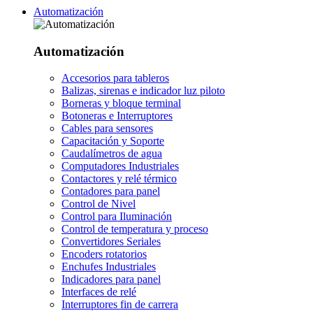
Automatización
Automatización
Accesorios para tableros
Balizas, sirenas e indicador luz piloto
Borneras y bloque terminal
Botoneras e Interruptores
Cables para sensores
Capacitación y Soporte
Caudalímetros de agua
Computadores Industriales
Contactores y relé térmico
Contadores para panel
Control de Nivel
Control para Iluminación
Control de temperatura y proceso
Convertidores Seriales
Encoders rotatorios
Enchufes Industriales
Indicadores para panel
Interfaces de relé
Interruptores fin de carrera