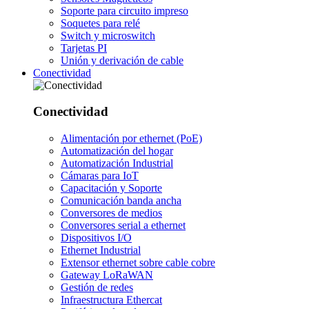
Soporte para circuito impreso
Soquetes para relé
Switch y microswitch
Tarjetas PI
Unión y derivación de cable
Conectividad
Conectividad
Alimentación por ethernet (PoE)
Automatización del hogar
Automatización Industrial
Cámaras para IoT
Capacitación y Soporte
Comunicación banda ancha
Conversores de medios
Conversores serial a ethernet
Dispositivos I/O
Ethernet Industrial
Extensor ethernet sobre cable cobre
Gateway LoRaWAN
Gestión de redes
Infraestructura Ethercat