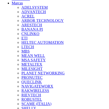
Marcas
ADELSYSTEM
ADVANTECH
ACREL
ARBOR TECHNOLOGY
ARESTECH
BANANA PI
CNLINKO
ETI
HELTEC AUTOMATION
LTECH
MBS
MEAN WELL
MSA SAFETY
METALTEX
MILESIGHT
PLANET NETWORKING
PRONUTEC
QUECLINK
NAVIGATEWORX
RAKWIRELESS
RIEVTECH
ROBUSTEL
SCAME (ITALIA)
SHELLY