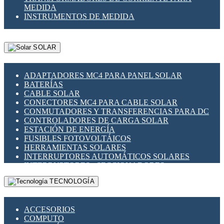
MEDIDA
INSTRUMENTOS DE MEDIDA
SOLAR
ADAPTADORES MC4 PARA PANEL SOLAR
BATERÍAS
CABLE SOLAR
CONECTORES MC4 PARA CABLE SOLAR
CONMUTADORES Y TRANSFERENCIAS PARA DC
CONTROLADORES DE CARGA SOLAR
ESTACIÓN DE ENERGÍA
FUSIBLES FOTOVOLTÁICOS
HERRAMIENTAS SOLARES
INTERRUPTORES AUTOMÁTICOS SOLARES
INTERRUPTORES - SECCIONADORES
FOTOVOLTÁICOS
TECNOLOGÍA
MONTAJE PANEL SOLAR
PORTA FUSIBLES Y SECCIONADORES
FOTOVOLTAICOS
ACCESORIOS
SUPRESOR DE TRANSIENTES SPDS PARA
COMPUTO
APLICACIONES FOTOVOLTAICAS