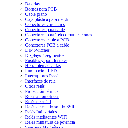
Baterías
Bornes para PCB
Cable plano
Caja plástica para riel din
Conectores Circulares
Conectores para cable
Conectores para Telecomunicaciones
Conectores cable a PCB
Conectores PCB a cable
DIP Switches
Displays 7 segmentos
Fusibles y portafusibles
Herramientas varias
Iluminación LED
Interruptores Reed
Interfaces de relé
Otros relés
Protección térmica
Relés automotrices
Relés de señal
Relés de estado sólido SSR
Relés Industriales
Relés inteligentes WIFI
Relés miniatura de potencia
Sensores Magnéticos