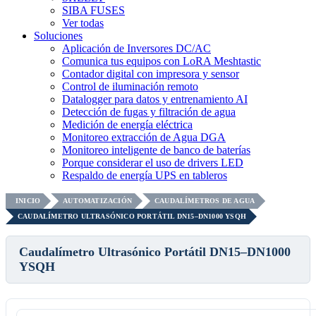
SIBA FUSES
Ver todas
Soluciones
Aplicación de Inversores DC/AC
Comunica tus equipos con LoRA Meshtastic
Contador digital con impresora y sensor
Control de iluminación remoto
Datalogger para datos y entrenamiento AI
Detección de fugas y filtración de agua
Medición de energía eléctrica
Monitoreo extracción de Agua DGA
Monitoreo inteligente de banco de baterías
Porque considerar el uso de drivers LED
Respaldo de energía UPS en tableros
INICIO
AUTOMATIZACIÓN
CAUDALÍMETROS DE AGUA
CAUDALÍMETRO ULTRASÓNICO PORTÁTIL DN15–DN1000 YSQH
Caudalímetro Ultrasónico Portátil DN15–DN1000
YSQH