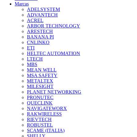
Marcas
ADELSYSTEM
ADVANTECH
ACREL
ARBOR TECHNOLOGY
ARESTECH
BANANA PI
CNLINKO
ETI
HELTEC AUTOMATION
LTECH
MBS
MEAN WELL
MSA SAFETY
METALTEX
MILESIGHT
PLANET NETWORKING
PRONUTEC
QUECLINK
NAVIGATEWORX
RAKWIRELESS
RIEVTECH
ROBUSTEL
SCAME (ITALIA)
SHELLY