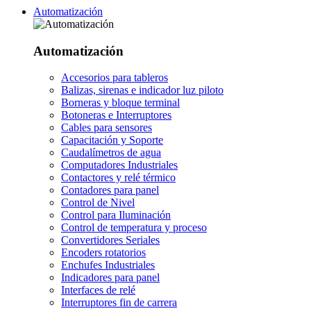
Automatización
Automatización
Accesorios para tableros
Balizas, sirenas e indicador luz piloto
Borneras y bloque terminal
Botoneras e Interruptores
Cables para sensores
Capacitación y Soporte
Caudalímetros de agua
Computadores Industriales
Contactores y relé térmico
Contadores para panel
Control de Nivel
Control para Iluminación
Control de temperatura y proceso
Convertidores Seriales
Encoders rotatorios
Enchufes Industriales
Indicadores para panel
Interfaces de relé
Interruptores fin de carrera