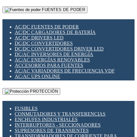
RELÉS INTELIGENTES WIFI
GATEWAY LORAWAN
RELÉS MINIATURA DE POTENCIA
FUENTES DE PODER
GESTIÓN DE REDES
SENSORES MAGNÉTICOS
INFRAESTRUCTURA ETHERCAT
SOPORTE PARA CIRCUITO IMPRESO
PERIFÉRICOS DE RED
SOQUETES PARA RELÉ
AC/DC FUENTES DE PODER
PLACAS MODULARES IOT
SWITCH Y MICROSWITCH
AC/DC CARGADORES DE BATERÍA
SWITCHES Y REDES WIFI
TARJETAS PI
AC/DC DRIVERS LED
SOLUCIONES IOT
UNIÓN Y DERIVACIÓN DE CABLE
DC/DC CONVERTIDORES
SOLUCIONES LORAWAN
DC/DC CONVERTIDORES DRIVER LED
SOLUCIONES RED CELULAR
DC/AC INVERSORES DE ENERGÍA
SEGURIDAD PARA REDES
AC/AC ENERGÍAS RENOVABLES
SWITCHES LAN
ACCESORIOS PARA FUENTES
TELEFONÍA IP (VOIP)
AC/AC VARIADORES DE FRECUENCIA VDF
VIGILANCIA IP (CCTV)
AC/AC UPS ONLINE
MESHTASTIC
PROTECCIÓN
FUSIBLES
CONMUTADORES Y TRANSFERENCIAS
ENCHUFES INDUSTRIALES
INTERRUPTORES - SECCIONADORES
SUPRESORES DE TRANSIENTES
TRANSFORMADORES DE CORRIENTE PARA