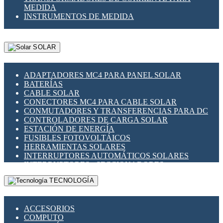
MEDIDA
INSTRUMENTOS DE MEDIDA
SOLAR
ADAPTADORES MC4 PARA PANEL SOLAR
BATERÍAS
CABLE SOLAR
CONECTORES MC4 PARA CABLE SOLAR
CONMUTADORES Y TRANSFERENCIAS PARA DC
CONTROLADORES DE CARGA SOLAR
ESTACIÓN DE ENERGÍA
FUSIBLES FOTOVOLTÁICOS
HERRAMIENTAS SOLARES
INTERRUPTORES AUTOMÁTICOS SOLARES
INTERRUPTORES - SECCIONADORES
FOTOVOLTÁICOS
TECNOLOGÍA
MONTAJE PANEL SOLAR
PORTA FUSIBLES Y SECCIONADORES
FOTOVOLTAICOS
ACCESORIOS
SUPRESOR DE TRANSIENTES SPDS PARA
COMPUTO
APLICACIONES FOTOVOLTAICAS