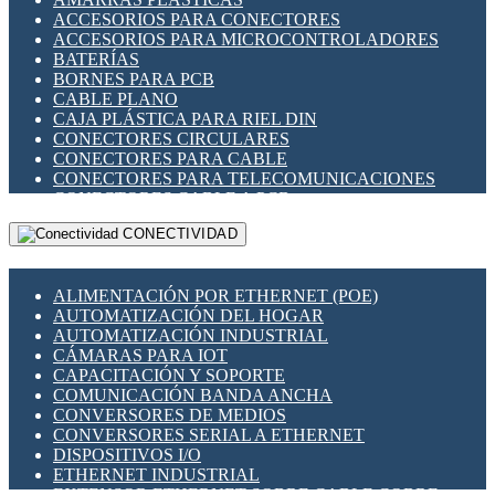
ENCHUFES INDUSTRIALES
ACCESORIOS PARA CONECTORES
INDICADORES PARA PANEL
ACCESORIOS PARA MICROCONTROLADORES
INTERFACES DE RELÉ
BATERÍAS
INTERRUPTORES FIN DE CARRERA
BORNES PARA PCB
LLAVES CONMUTADORAS
CABLE PLANO
MEDIDORES DE ENERGÍA Y TC'S DE CORRIENTE
CAJA PLÁSTICA PARA RIEL DIN
MOTORES PASO A PASO
CONECTORES CIRCULARES
PANTALLAS HMI
CONECTORES PARA CABLE
PLC -CONTROLADORES LÓGICO PROGRAMABLES
CONECTORES PARA TELECOMUNICACIONES
PROGRAMADORES DE HORARIO
CONECTORES CABLE A PCB
PROTECCIÓN ELÉCTRICA
CONECTORES PCB A CABLE
RELÉS DE PROTECCIÓN
CONECTIVIDAD
DIP SWITCHES
SENSORES CAPACITIVOS
DISPLAYS 7 SEGMENTOS
SENSORES DE POSICIÓN LINEAL
FUSIBLES Y PORTAFUSIBLES
SENSORES FOTOELÉCTRICOS
ALIMENTACIÓN POR ETHERNET (POE)
HERRAMIENTAS VARIAS
SENSORES INDUCTIVOS
AUTOMATIZACIÓN DEL HOGAR
ILUMINACIÓN LED
TEMPORIZADORES
AUTOMATIZACIÓN INDUSTRIAL
INTERRUPTORES REED
VARIACS
CÁMARAS PARA IOT
INTERFACES DE RELÉ
VARIADORES DE FRECUENCIA [VDF]
CAPACITACIÓN Y SOPORTE
OTROS RELÉS
SECCIONADORES - INTERRUPTORES
COMUNICACIÓN BANDA ANCHA
PROTECCIÓN TÉRMICA
MAQUINARIA
CONVERSORES DE MEDIOS
RELÉS AUTOMOTRICES
CONVERSORES SERIAL A ETHERNET
RELÉS DE SEÑAL
DISPOSITIVOS I/O
RELÉS DE ESTADO SÓLIDO SSR
ETHERNET INDUSTRIAL
RELÉS INDUSTRIALES
EXTENSOR ETHERNET SOBRE CABLE COBRE