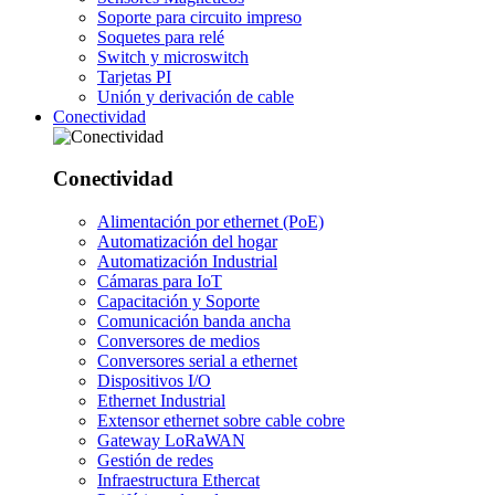
Soporte para circuito impreso
Soquetes para relé
Switch y microswitch
Tarjetas PI
Unión y derivación de cable
Conectividad
Conectividad
Alimentación por ethernet (PoE)
Automatización del hogar
Automatización Industrial
Cámaras para IoT
Capacitación y Soporte
Comunicación banda ancha
Conversores de medios
Conversores serial a ethernet
Dispositivos I/O
Ethernet Industrial
Extensor ethernet sobre cable cobre
Gateway LoRaWAN
Gestión de redes
Infraestructura Ethercat