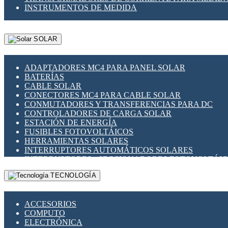
INSTRUMENTOS DE MEDIDA
SOLAR
ADAPTADORES MC4 PARA PANEL SOLAR
BATERÍAS
CABLE SOLAR
CONECTORES MC4 PARA CABLE SOLAR
CONMUTADORES Y TRANSFERENCIAS PARA DC
CONTROLADORES DE CARGA SOLAR
ESTACIÓN DE ENERGÍA
FUSIBLES FOTOVOLTÁICOS
HERRAMIENTAS SOLARES
INTERRUPTORES AUTOMÁTICOS SOLARES
INTERRUPTORES - SECCIONADORES FOTOVOLTÁI
MONTAJE PANEL SOLAR
TECNOLOGÍA
PORTA FUSIBLES Y SECCIONADORES FOTOVOLTAI
SUPRESOR DE TRANSIENTES SPDS PARA APLICACI
ACCESORIOS
COMPUTO
ELECTRÓNICA