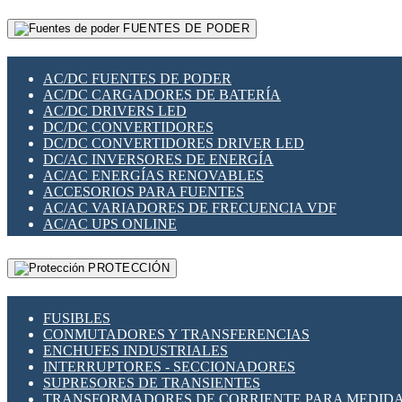
RELÉS INTELIGENTES WIFI
GATEWAY LORAWAN
RELÉS MINIATURA DE POTENCIA
FUENTES DE PODER
GESTIÓN DE REDES
SENSORES MAGNÉTICOS
INFRAESTRUCTURA ETHERCAT
SOPORTE PARA CIRCUITO IMPRESO
PERIFÉRICOS DE RED
SOQUETES PARA RELÉ
AC/DC FUENTES DE PODER
PLACAS MODULARES IOT
SWITCH Y MICROSWITCH
AC/DC CARGADORES DE BATERÍA
SWITCHES Y REDES WIFI
TARJETAS PI
AC/DC DRIVERS LED
SOLUCIONES IOT
UNIÓN Y DERIVACIÓN DE CABLE
DC/DC CONVERTIDORES
SOLUCIONES LORAWAN
DC/DC CONVERTIDORES DRIVER LED
SOLUCIONES RED CELULAR
DC/AC INVERSORES DE ENERGÍA
SEGURIDAD PARA REDES
AC/AC ENERGÍAS RENOVABLES
SWITCHES LAN
ACCESORIOS PARA FUENTES
TELEFONÍA IP (VOIP)
AC/AC VARIADORES DE FRECUENCIA VDF
VIGILANCIA IP (CCTV)
AC/AC UPS ONLINE
MESHTASTIC
PROTECCIÓN
FUSIBLES
CONMUTADORES Y TRANSFERENCIAS
ENCHUFES INDUSTRIALES
INTERRUPTORES - SECCIONADORES
SUPRESORES DE TRANSIENTES
TRANSFORMADORES DE CORRIENTE PARA MEDID