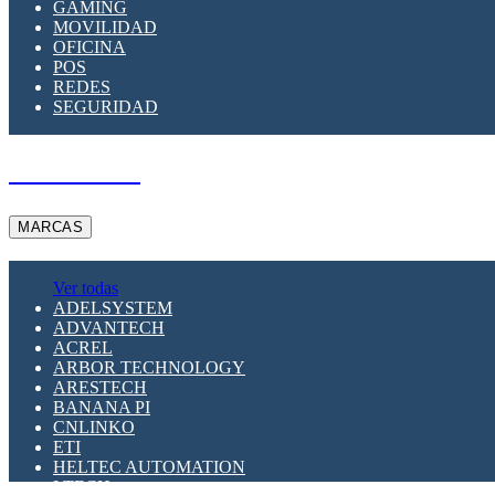
GAMING
MOVILIDAD
OFICINA
POS
REDES
SEGURIDAD
A PEDIDO
MARCAS
Ver todas
ADELSYSTEM
ADVANTECH
ACREL
ARBOR TECHNOLOGY
ARESTECH
BANANA PI
CNLINKO
ETI
HELTEC AUTOMATION
LTECH