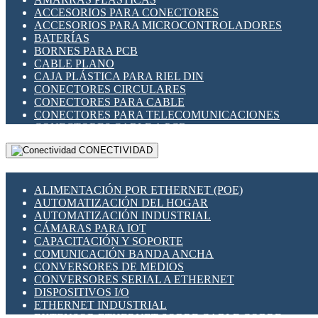
ENCHUFES INDUSTRIALES
ACCESORIOS PARA CONECTORES
INDICADORES PARA PANEL
ACCESORIOS PARA MICROCONTROLADORES
INTERFACES DE RELÉ
BATERÍAS
INTERRUPTORES FIN DE CARRERA
BORNES PARA PCB
LLAVES CONMUTADORAS
CABLE PLANO
MEDIDORES DE ENERGÍA Y TC'S DE CORRIENTE
CAJA PLÁSTICA PARA RIEL DIN
MOTORES PASO A PASO
CONECTORES CIRCULARES
PANTALLAS HMI
CONECTORES PARA CABLE
PLC -CONTROLADORES LÓGICO PROGRAMABLES
CONECTORES PARA TELECOMUNICACIONES
PROGRAMADORES DE HORARIO
CONECTORES CABLE A PCB
PROTECCIÓN ELÉCTRICA
CONECTORES PCB A CABLE
RELÉS DE PROTECCIÓN
CONECTIVIDAD
DIP SWITCHES
SENSORES CAPACITIVOS
DISPLAYS 7 SEGMENTOS
SENSORES DE POSICIÓN LINEAL
FUSIBLES Y PORTAFUSIBLES
SENSORES FOTOELÉCTRICOS
ALIMENTACIÓN POR ETHERNET (POE)
HERRAMIENTAS VARIAS
SENSORES INDUCTIVOS
AUTOMATIZACIÓN DEL HOGAR
ILUMINACIÓN LED
TEMPORIZADORES
AUTOMATIZACIÓN INDUSTRIAL
INTERRUPTORES REED
VARIACS
CÁMARAS PARA IOT
INTERFACES DE RELÉ
VARIADORES DE FRECUENCIA [VDF]
CAPACITACIÓN Y SOPORTE
OTROS RELÉS
SECCIONADORES - INTERRUPTORES
COMUNICACIÓN BANDA ANCHA
PROTECCIÓN TÉRMICA
MAQUINARIA
CONVERSORES DE MEDIOS
RELÉS AUTOMOTRICES
CONVERSORES SERIAL A ETHERNET
RELÉS DE SEÑAL
DISPOSITIVOS I/O
RELÉS DE ESTADO SÓLIDO SSR
ETHERNET INDUSTRIAL
RELÉS INDUSTRIALES
EXTENSOR ETHERNET SOBRE CABLE COBRE