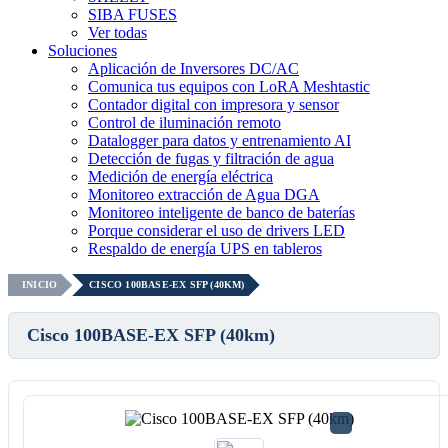
SIBA FUSES
Ver todas
Soluciones
Aplicación de Inversores DC/AC
Comunica tus equipos con LoRA Meshtastic
Contador digital con impresora y sensor
Control de iluminación remoto
Datalogger para datos y entrenamiento AI
Detección de fugas y filtración de agua
Medición de energía eléctrica
Monitoreo extracción de Agua DGA
Monitoreo inteligente de banco de baterías
Porque considerar el uso de drivers LED
Respaldo de energía UPS en tableros
INICIO
CISCO 100BASE-EX SFP (40KM)
Cisco 100BASE-EX SFP (40km)