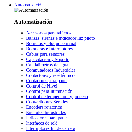
Automatización
Automatización
Accesorios para tableros
Balizas, sirenas e indicador luz piloto
Borneras y bloque terminal
Botoneras e Interruptores
Cables para sensores
Capacitación y Soporte
Caudalímetros de agua
Computadores Industriales
Contactores y relé térmico
Contadores para panel
Control de Nivel
Control para Iluminación
Control de temperatura y proceso
Convertidores Seriales
Encoders rotatorios
Enchufes Industriales
Indicadores para panel
Interfaces de relé
Interruptores fin de carrera