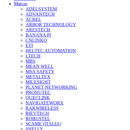
Marcas
ADELSYSTEM
ADVANTECH
ACREL
ARBOR TECHNOLOGY
ARESTECH
BANANA PI
CNLINKO
ETI
HELTEC AUTOMATION
LTECH
MBS
MEAN WELL
MSA SAFETY
METALTEX
MILESIGHT
PLANET NETWORKING
PRONUTEC
QUECLINK
NAVIGATEWORX
RAKWIRELESS
RIEVTECH
ROBUSTEL
SCAME (ITALIA)
SHELLY