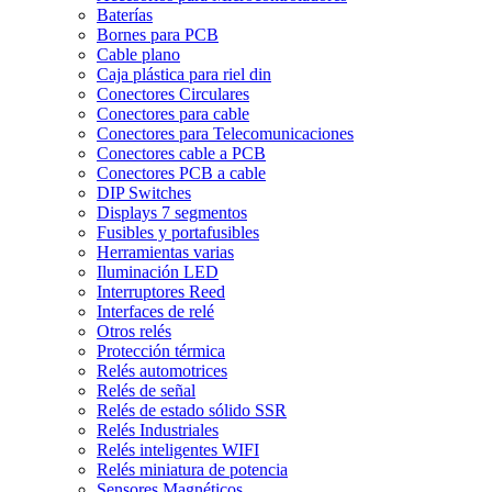
Baterías
Bornes para PCB
Cable plano
Caja plástica para riel din
Conectores Circulares
Conectores para cable
Conectores para Telecomunicaciones
Conectores cable a PCB
Conectores PCB a cable
DIP Switches
Displays 7 segmentos
Fusibles y portafusibles
Herramientas varias
Iluminación LED
Interruptores Reed
Interfaces de relé
Otros relés
Protección térmica
Relés automotrices
Relés de señal
Relés de estado sólido SSR
Relés Industriales
Relés inteligentes WIFI
Relés miniatura de potencia
Sensores Magnéticos