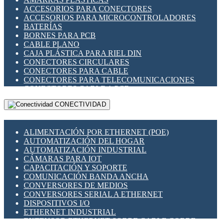
ENCHUFES INDUSTRIALES
ACCESORIOS PARA CONECTORES
INDICADORES PARA PANEL
ACCESORIOS PARA MICROCONTROLADORES
INTERFACES DE RELÉ
BATERÍAS
INTERRUPTORES FIN DE CARRERA
BORNES PARA PCB
LLAVES CONMUTADORAS
CABLE PLANO
MEDIDORES DE ENERGÍA Y TC'S DE CORRIENTE
CAJA PLÁSTICA PARA RIEL DIN
MOTORES PASO A PASO
CONECTORES CIRCULARES
PANTALLAS HMI
CONECTORES PARA CABLE
PLC -CONTROLADORES LÓGICO PROGRAMABLES
CONECTORES PARA TELECOMUNICACIONES
PROGRAMADORES DE HORARIO
CONECTORES CABLE A PCB
PROTECCIÓN ELÉCTRICA
CONECTORES PCB A CABLE
RELÉS DE PROTECCIÓN
CONECTIVIDAD
DIP SWITCHES
SENSORES CAPACITIVOS
DISPLAYS 7 SEGMENTOS
SENSORES DE POSICIÓN LINEAL
FUSIBLES Y PORTAFUSIBLES
SENSORES FOTOELÉCTRICOS
ALIMENTACIÓN POR ETHERNET (POE)
HERRAMIENTAS VARIAS
SENSORES INDUCTIVOS
AUTOMATIZACIÓN DEL HOGAR
ILUMINACIÓN LED
TEMPORIZADORES
AUTOMATIZACIÓN INDUSTRIAL
INTERRUPTORES REED
VARIACS
CÁMARAS PARA IOT
INTERFACES DE RELÉ
VARIADORES DE FRECUENCIA [VDF]
CAPACITACIÓN Y SOPORTE
OTROS RELÉS
SECCIONADORES - INTERRUPTORES
COMUNICACIÓN BANDA ANCHA
PROTECCIÓN TÉRMICA
MAQUINARIA
CONVERSORES DE MEDIOS
RELÉS AUTOMOTRICES
CONVERSORES SERIAL A ETHERNET
RELÉS DE SEÑAL
DISPOSITIVOS I/O
RELÉS DE ESTADO SÓLIDO SSR
ETHERNET INDUSTRIAL
RELÉS INDUSTRIALES
EXTENSOR ETHERNET SOBRE CABLE COBRE