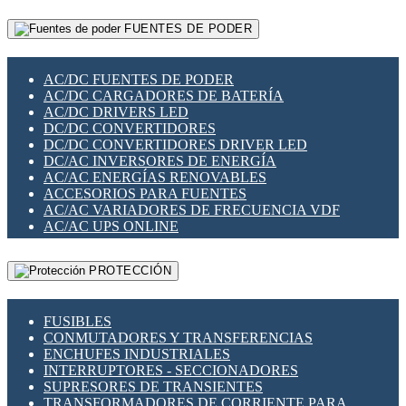
RELÉS INTELIGENTES WIFI
GATEWAY LORAWAN
RELÉS MINIATURA DE POTENCIA
FUENTES DE PODER
GESTIÓN DE REDES
SENSORES MAGNÉTICOS
INFRAESTRUCTURA ETHERCAT
SOPORTE PARA CIRCUITO IMPRESO
PERIFÉRICOS DE RED
SOQUETES PARA RELÉ
AC/DC FUENTES DE PODER
PLACAS MODULARES IOT
SWITCH Y MICROSWITCH
AC/DC CARGADORES DE BATERÍA
SWITCHES Y REDES WIFI
TARJETAS PI
AC/DC DRIVERS LED
SOLUCIONES IOT
UNIÓN Y DERIVACIÓN DE CABLE
DC/DC CONVERTIDORES
SOLUCIONES LORAWAN
DC/DC CONVERTIDORES DRIVER LED
SOLUCIONES RED CELULAR
DC/AC INVERSORES DE ENERGÍA
SEGURIDAD PARA REDES
AC/AC ENERGÍAS RENOVABLES
SWITCHES LAN
ACCESORIOS PARA FUENTES
TELEFONÍA IP (VOIP)
AC/AC VARIADORES DE FRECUENCIA VDF
VIGILANCIA IP (CCTV)
AC/AC UPS ONLINE
MESHTASTIC
PROTECCIÓN
FUSIBLES
CONMUTADORES Y TRANSFERENCIAS
ENCHUFES INDUSTRIALES
INTERRUPTORES - SECCIONADORES
SUPRESORES DE TRANSIENTES
TRANSFORMADORES DE CORRIENTE PARA