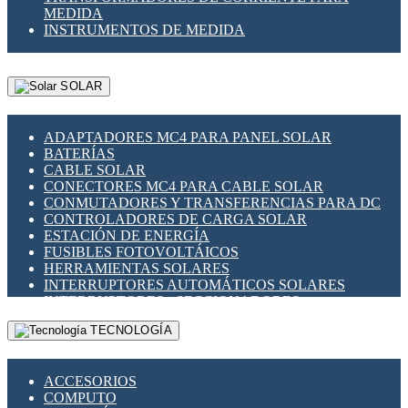
MEDIDA
INSTRUMENTOS DE MEDIDA
SOLAR
ADAPTADORES MC4 PARA PANEL SOLAR
BATERÍAS
CABLE SOLAR
CONECTORES MC4 PARA CABLE SOLAR
CONMUTADORES Y TRANSFERENCIAS PARA DC
CONTROLADORES DE CARGA SOLAR
ESTACIÓN DE ENERGÍA
FUSIBLES FOTOVOLTÁICOS
HERRAMIENTAS SOLARES
INTERRUPTORES AUTOMÁTICOS SOLARES
INTERRUPTORES - SECCIONADORES
FOTOVOLTÁICOS
TECNOLOGÍA
MONTAJE PANEL SOLAR
PORTA FUSIBLES Y SECCIONADORES
FOTOVOLTAICOS
ACCESORIOS
SUPRESOR DE TRANSIENTES SPDS PARA
COMPUTO
APLICACIONES FOTOVOLTAICAS