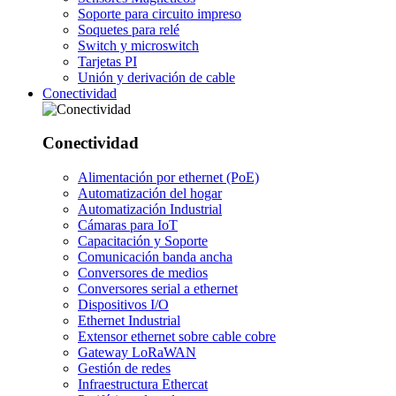
Soporte para circuito impreso
Soquetes para relé
Switch y microswitch
Tarjetas PI
Unión y derivación de cable
Conectividad
Conectividad
Alimentación por ethernet (PoE)
Automatización del hogar
Automatización Industrial
Cámaras para IoT
Capacitación y Soporte
Comunicación banda ancha
Conversores de medios
Conversores serial a ethernet
Dispositivos I/O
Ethernet Industrial
Extensor ethernet sobre cable cobre
Gateway LoRaWAN
Gestión de redes
Infraestructura Ethercat