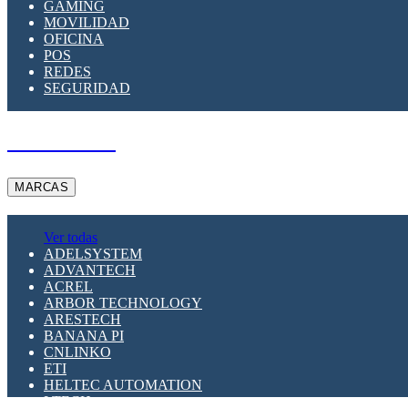
GAMING
MOVILIDAD
OFICINA
POS
REDES
SEGURIDAD
A PEDIDO
MARCAS
Ver todas
ADELSYSTEM
ADVANTECH
ACREL
ARBOR TECHNOLOGY
ARESTECH
BANANA PI
CNLINKO
ETI
HELTEC AUTOMATION
LTECH