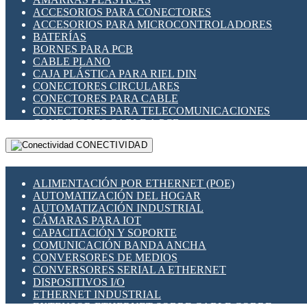
ENCHUFES INDUSTRIALES
ACCESORIOS PARA CONECTORES
INDICADORES PARA PANEL
ACCESORIOS PARA MICROCONTROLADORES
INTERFACES DE RELÉ
BATERÍAS
INTERRUPTORES FIN DE CARRERA
BORNES PARA PCB
LLAVES CONMUTADORAS
CABLE PLANO
MEDIDORES DE ENERGÍA Y TC'S DE CORRIENTE
CAJA PLÁSTICA PARA RIEL DIN
MOTORES PASO A PASO
CONECTORES CIRCULARES
PANTALLAS HMI
CONECTORES PARA CABLE
PLC -CONTROLADORES LÓGICO PROGRAMABLES
CONECTORES PARA TELECOMUNICACIONES
PROGRAMADORES DE HORARIO
CONECTORES CABLE A PCB
PROTECCIÓN ELÉCTRICA
CONECTORES PCB A CABLE
RELÉS DE PROTECCIÓN
CONECTIVIDAD
DIP SWITCHES
SENSORES CAPACITIVOS
DISPLAYS 7 SEGMENTOS
SENSORES DE POSICIÓN LINEAL
FUSIBLES Y PORTAFUSIBLES
SENSORES FOTOELÉCTRICOS
ALIMENTACIÓN POR ETHERNET (POE)
HERRAMIENTAS VARIAS
SENSORES INDUCTIVOS
AUTOMATIZACIÓN DEL HOGAR
ILUMINACIÓN LED
TEMPORIZADORES
AUTOMATIZACIÓN INDUSTRIAL
INTERRUPTORES REED
VARIACS
CÁMARAS PARA IOT
INTERFACES DE RELÉ
VARIADORES DE FRECUENCIA [VDF]
CAPACITACIÓN Y SOPORTE
OTROS RELÉS
SECCIONADORES - INTERRUPTORES
COMUNICACIÓN BANDA ANCHA
PROTECCIÓN TÉRMICA
MAQUINARIA
CONVERSORES DE MEDIOS
RELÉS AUTOMOTRICES
CONVERSORES SERIAL A ETHERNET
RELÉS DE SEÑAL
DISPOSITIVOS I/O
RELÉS DE ESTADO SÓLIDO SSR
ETHERNET INDUSTRIAL
RELÉS INDUSTRIALES
EXTENSOR ETHERNET SOBRE CABLE COBRE