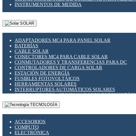
INSTRUMENTOS DE MEDIDA
SOLAR
ADAPTADORES MC4 PARA PANEL SOLAR
BATERÍAS
CABLE SOLAR
CONECTORES MC4 PARA CABLE SOLAR
CONMUTADORES Y TRANSFERENCIAS PARA DC
CONTROLADORES DE CARGA SOLAR
ESTACIÓN DE ENERGÍA
FUSIBLES FOTOVOLTÁICOS
HERRAMIENTAS SOLARES
INTERRUPTORES AUTOMÁTICOS SOLARES
INTERRUPTORES - SECCIONADORES FOTOVOLTÁI
MONTAJE PANEL SOLAR
TECNOLOGÍA
PORTA FUSIBLES Y SECCIONADORES FOTOVOLTAI
SUPRESOR DE TRANSIENTES SPDS PARA APLICACI
ACCESORIOS
COMPUTO
ELECTRÓNICA