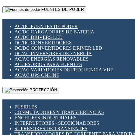
RELÉS INTELIGENTES WIFI
GATEWAY LORAWAN
RELÉS MINIATURA DE POTENCIA
FUENTES DE PODER
GESTIÓN DE REDES
SENSORES MAGNÉTICOS
INFRAESTRUCTURA ETHERCAT
SOPORTE PARA CIRCUITO IMPRESO
PERIFÉRICOS DE RED
SOQUETES PARA RELÉ
AC/DC FUENTES DE PODER
PLACAS MODULARES IOT
SWITCH Y MICROSWITCH
AC/DC CARGADORES DE BATERÍA
SWITCHES Y REDES WIFI
TARJETAS PI
AC/DC DRIVERS LED
SOLUCIONES IOT
UNIÓN Y DERIVACIÓN DE CABLE
DC/DC CONVERTIDORES
SOLUCIONES LORAWAN
DC/DC CONVERTIDORES DRIVER LED
SOLUCIONES RED CELULAR
DC/AC INVERSORES DE ENERGÍA
SEGURIDAD PARA REDES
AC/AC ENERGÍAS RENOVABLES
SWITCHES LAN
ACCESORIOS PARA FUENTES
TELEFONÍA IP (VOIP)
AC/AC VARIADORES DE FRECUENCIA VDF
VIGILANCIA IP (CCTV)
AC/AC UPS ONLINE
MESHTASTIC
PROTECCIÓN
FUSIBLES
CONMUTADORES Y TRANSFERENCIAS
ENCHUFES INDUSTRIALES
INTERRUPTORES - SECCIONADORES
SUPRESORES DE TRANSIENTES
TRANSFORMADORES DE CORRIENTE PARA MEDID