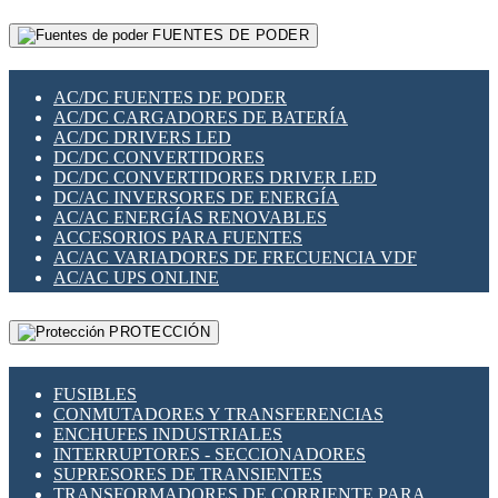
RELÉS INTELIGENTES WIFI
GATEWAY LORAWAN
RELÉS MINIATURA DE POTENCIA
FUENTES DE PODER
GESTIÓN DE REDES
SENSORES MAGNÉTICOS
INFRAESTRUCTURA ETHERCAT
SOPORTE PARA CIRCUITO IMPRESO
PERIFÉRICOS DE RED
SOQUETES PARA RELÉ
AC/DC FUENTES DE PODER
PLACAS MODULARES IOT
SWITCH Y MICROSWITCH
AC/DC CARGADORES DE BATERÍA
SWITCHES Y REDES WIFI
TARJETAS PI
AC/DC DRIVERS LED
SOLUCIONES IOT
UNIÓN Y DERIVACIÓN DE CABLE
DC/DC CONVERTIDORES
SOLUCIONES LORAWAN
DC/DC CONVERTIDORES DRIVER LED
SOLUCIONES RED CELULAR
DC/AC INVERSORES DE ENERGÍA
SEGURIDAD PARA REDES
AC/AC ENERGÍAS RENOVABLES
SWITCHES LAN
ACCESORIOS PARA FUENTES
TELEFONÍA IP (VOIP)
AC/AC VARIADORES DE FRECUENCIA VDF
VIGILANCIA IP (CCTV)
AC/AC UPS ONLINE
MESHTASTIC
PROTECCIÓN
FUSIBLES
CONMUTADORES Y TRANSFERENCIAS
ENCHUFES INDUSTRIALES
INTERRUPTORES - SECCIONADORES
SUPRESORES DE TRANSIENTES
TRANSFORMADORES DE CORRIENTE PARA