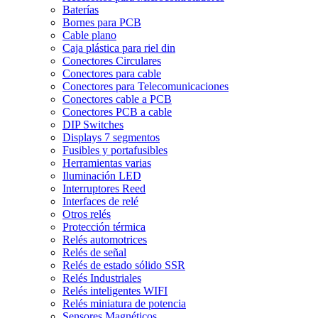
Baterías
Bornes para PCB
Cable plano
Caja plástica para riel din
Conectores Circulares
Conectores para cable
Conectores para Telecomunicaciones
Conectores cable a PCB
Conectores PCB a cable
DIP Switches
Displays 7 segmentos
Fusibles y portafusibles
Herramientas varias
Iluminación LED
Interruptores Reed
Interfaces de relé
Otros relés
Protección térmica
Relés automotrices
Relés de señal
Relés de estado sólido SSR
Relés Industriales
Relés inteligentes WIFI
Relés miniatura de potencia
Sensores Magnéticos