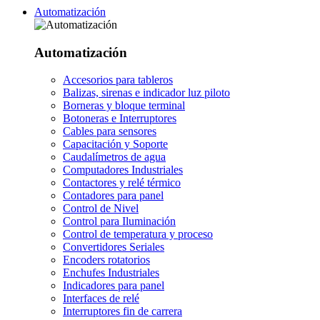
Automatización
Automatización
Accesorios para tableros
Balizas, sirenas e indicador luz piloto
Borneras y bloque terminal
Botoneras e Interruptores
Cables para sensores
Capacitación y Soporte
Caudalímetros de agua
Computadores Industriales
Contactores y relé térmico
Contadores para panel
Control de Nivel
Control para Iluminación
Control de temperatura y proceso
Convertidores Seriales
Encoders rotatorios
Enchufes Industriales
Indicadores para panel
Interfaces de relé
Interruptores fin de carrera