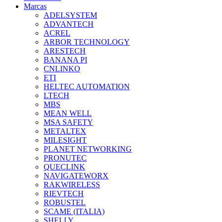
Marcas
ADELSYSTEM
ADVANTECH
ACREL
ARBOR TECHNOLOGY
ARESTECH
BANANA PI
CNLINKO
ETI
HELTEC AUTOMATION
LTECH
MBS
MEAN WELL
MSA SAFETY
METALTEX
MILESIGHT
PLANET NETWORKING
PRONUTEC
QUECLINK
NAVIGATEWORX
RAKWIRELESS
RIEVTECH
ROBUSTEL
SCAME (ITALIA)
SHELLY