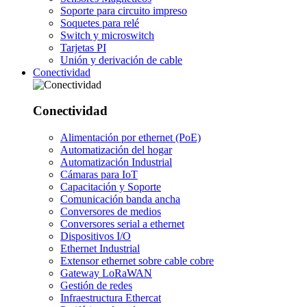
Soporte para circuito impreso
Soquetes para relé
Switch y microswitch
Tarjetas PI
Unión y derivación de cable
Conectividad
Conectividad
Alimentación por ethernet (PoE)
Automatización del hogar
Automatización Industrial
Cámaras para IoT
Capacitación y Soporte
Comunicación banda ancha
Conversores de medios
Conversores serial a ethernet
Dispositivos I/O
Ethernet Industrial
Extensor ethernet sobre cable cobre
Gateway LoRaWAN
Gestión de redes
Infraestructura Ethercat