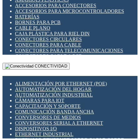
ENCHUFES INDUSTRIALES
ACCESORIOS PARA CONECTORES
INDICADORES PARA PANEL
ACCESORIOS PARA MICROCONTROLADORES
INTERFACES DE RELÉ
BATERÍAS
INTERRUPTORES FIN DE CARRERA
BORNES PARA PCB
LLAVES CONMUTADORAS
CABLE PLANO
MEDIDORES DE ENERGÍA Y TC'S DE CORRIENTE
CAJA PLÁSTICA PARA RIEL DIN
MOTORES PASO A PASO
CONECTORES CIRCULARES
PANTALLAS HMI
CONECTORES PARA CABLE
PLC -CONTROLADORES LÓGICO PROGRAMABLES
CONECTORES PARA TELECOMUNICACIONES
PROGRAMADORES DE HORARIO
CONECTORES CABLE A PCB
PROTECCIÓN ELÉCTRICA
CONECTORES PCB A CABLE
RELÉS DE PROTECCIÓN
CONECTIVIDAD
DIP SWITCHES
SENSORES CAPACITIVOS
DISPLAYS 7 SEGMENTOS
SENSORES DE POSICIÓN LINEAL
FUSIBLES Y PORTAFUSIBLES
SENSORES FOTOELÉCTRICOS
ALIMENTACIÓN POR ETHERNET (POE)
HERRAMIENTAS VARIAS
SENSORES INDUCTIVOS
AUTOMATIZACIÓN DEL HOGAR
ILUMINACIÓN LED
TEMPORIZADORES
AUTOMATIZACIÓN INDUSTRIAL
INTERRUPTORES REED
VARIACS
CÁMARAS PARA IOT
INTERFACES DE RELÉ
VARIADORES DE FRECUENCIA [VDF]
CAPACITACIÓN Y SOPORTE
OTROS RELÉS
SECCIONADORES - INTERRUPTORES
COMUNICACIÓN BANDA ANCHA
PROTECCIÓN TÉRMICA
MAQUINARIA
CONVERSORES DE MEDIOS
RELÉS AUTOMOTRICES
CONVERSORES SERIAL A ETHERNET
RELÉS DE SEÑAL
DISPOSITIVOS I/O
RELÉS DE ESTADO SÓLIDO SSR
ETHERNET INDUSTRIAL
RELÉS INDUSTRIALES
EXTENSOR ETHERNET SOBRE CABLE COBRE