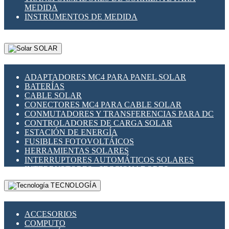
MEDIDA
INSTRUMENTOS DE MEDIDA
SOLAR
ADAPTADORES MC4 PARA PANEL SOLAR
BATERÍAS
CABLE SOLAR
CONECTORES MC4 PARA CABLE SOLAR
CONMUTADORES Y TRANSFERENCIAS PARA DC
CONTROLADORES DE CARGA SOLAR
ESTACIÓN DE ENERGÍA
FUSIBLES FOTOVOLTÁICOS
HERRAMIENTAS SOLARES
INTERRUPTORES AUTOMÁTICOS SOLARES
INTERRUPTORES - SECCIONADORES
FOTOVOLTÁICOS
TECNOLOGÍA
MONTAJE PANEL SOLAR
PORTA FUSIBLES Y SECCIONADORES
FOTOVOLTAICOS
ACCESORIOS
SUPRESOR DE TRANSIENTES SPDS PARA
COMPUTO
APLICACIONES FOTOVOLTAICAS