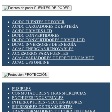
RELÉS INTELIGENTES WIFI
GATEWAY LORAWAN
RELÉS MINIATURA DE POTENCIA
FUENTES DE PODER
GESTIÓN DE REDES
SENSORES MAGNÉTICOS
INFRAESTRUCTURA ETHERCAT
SOPORTE PARA CIRCUITO IMPRESO
PERIFÉRICOS DE RED
SOQUETES PARA RELÉ
AC/DC FUENTES DE PODER
PLACAS MODULARES IOT
SWITCH Y MICROSWITCH
AC/DC CARGADORES DE BATERÍA
SWITCHES Y REDES WIFI
TARJETAS PI
AC/DC DRIVERS LED
SOLUCIONES IOT
UNIÓN Y DERIVACIÓN DE CABLE
DC/DC CONVERTIDORES
SOLUCIONES LORAWAN
DC/DC CONVERTIDORES DRIVER LED
SOLUCIONES RED CELULAR
DC/AC INVERSORES DE ENERGÍA
SEGURIDAD PARA REDES
AC/AC ENERGÍAS RENOVABLES
SWITCHES LAN
ACCESORIOS PARA FUENTES
TELEFONÍA IP (VOIP)
AC/AC VARIADORES DE FRECUENCIA VDF
VIGILANCIA IP (CCTV)
AC/AC UPS ONLINE
MESHTASTIC
PROTECCIÓN
FUSIBLES
CONMUTADORES Y TRANSFERENCIAS
ENCHUFES INDUSTRIALES
INTERRUPTORES - SECCIONADORES
SUPRESORES DE TRANSIENTES
TRANSFORMADORES DE CORRIENTE PARA