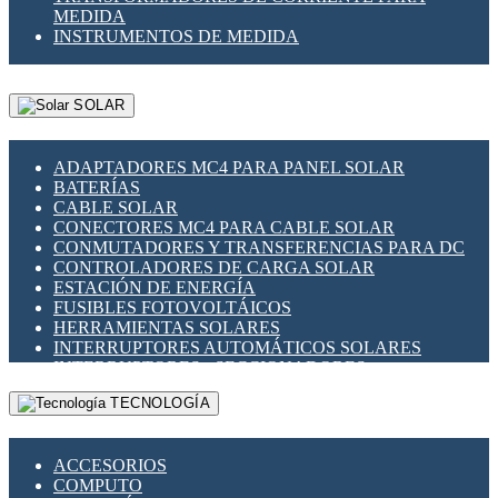
MEDIDA
INSTRUMENTOS DE MEDIDA
SOLAR
ADAPTADORES MC4 PARA PANEL SOLAR
BATERÍAS
CABLE SOLAR
CONECTORES MC4 PARA CABLE SOLAR
CONMUTADORES Y TRANSFERENCIAS PARA DC
CONTROLADORES DE CARGA SOLAR
ESTACIÓN DE ENERGÍA
FUSIBLES FOTOVOLTÁICOS
HERRAMIENTAS SOLARES
INTERRUPTORES AUTOMÁTICOS SOLARES
INTERRUPTORES - SECCIONADORES
FOTOVOLTÁICOS
TECNOLOGÍA
MONTAJE PANEL SOLAR
PORTA FUSIBLES Y SECCIONADORES
FOTOVOLTAICOS
ACCESORIOS
SUPRESOR DE TRANSIENTES SPDS PARA
COMPUTO
APLICACIONES FOTOVOLTAICAS