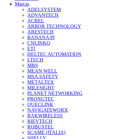
Marcas
ADELSYSTEM
ADVANTECH
ACREL
ARBOR TECHNOLOGY
ARESTECH
BANANA PI
CNLINKO
ETI
HELTEC AUTOMATION
LTECH
MBS
MEAN WELL
MSA SAFETY
METALTEX
MILESIGHT
PLANET NETWORKING
PRONUTEC
QUECLINK
NAVIGATEWORX
RAKWIRELESS
RIEVTECH
ROBUSTEL
SCAME (ITALIA)
SHELLY