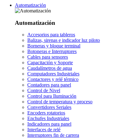
Automatización
Automatización
Accesorios para tableros
Balizas, sirenas e indicador luz piloto
Borneras y bloque terminal
Botoneras e Interruptores
Cables para sensores
Capacitación y Soporte
Caudalímetros de agua
Computadores Industriales
Contactores y relé térmico
Contadores para panel
Control de Nivel
Control para Iluminación
Control de temperatura y proceso
Convertidores Seriales
Encoders rotatorios
Enchufes Industriales
Indicadores para panel
Interfaces de relé
Interruptores fin de carrera