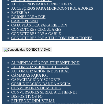
ENCHUFES INDUSTRIALES
ACCESORIOS PARA CONECTORES
INDICADORES PARA PANEL
ACCESORIOS PARA MICROCONTROLADORES
INTERFACES DE RELÉ
BATERÍAS
INTERRUPTORES FIN DE CARRERA
BORNES PARA PCB
LLAVES CONMUTADORAS
CABLE PLANO
MEDIDORES DE ENERGÍA Y TC'S DE CORRIENTE
CAJA PLÁSTICA PARA RIEL DIN
MOTORES PASO A PASO
CONECTORES CIRCULARES
PANTALLAS HMI
CONECTORES PARA CABLE
PLC -CONTROLADORES LÓGICO PROGRAMABLES
CONECTORES PARA TELECOMUNICACIONES
PROGRAMADORES DE HORARIO
CONECTORES CABLE A PCB
PROTECCIÓN ELÉCTRICA
CONECTORES PCB A CABLE
RELÉS DE PROTECCIÓN
CONECTIVIDAD
DIP SWITCHES
SENSORES CAPACITIVOS
DISPLAYS 7 SEGMENTOS
SENSORES DE POSICIÓN LINEAL
FUSIBLES Y PORTAFUSIBLES
SENSORES FOTOELÉCTRICOS
ALIMENTACIÓN POR ETHERNET (POE)
HERRAMIENTAS VARIAS
SENSORES INDUCTIVOS
AUTOMATIZACIÓN DEL HOGAR
ILUMINACIÓN LED
TEMPORIZADORES
AUTOMATIZACIÓN INDUSTRIAL
INTERRUPTORES REED
VARIACS
CÁMARAS PARA IOT
INTERFACES DE RELÉ
VARIADORES DE FRECUENCIA [VDF]
CAPACITACIÓN Y SOPORTE
OTROS RELÉS
SECCIONADORES - INTERRUPTORES
COMUNICACIÓN BANDA ANCHA
PROTECCIÓN TÉRMICA
MAQUINARIA
CONVERSORES DE MEDIOS
RELÉS AUTOMOTRICES
CONVERSORES SERIAL A ETHERNET
RELÉS DE SEÑAL
DISPOSITIVOS I/O
RELÉS DE ESTADO SÓLIDO SSR
ETHERNET INDUSTRIAL
RELÉS INDUSTRIALES
EXTENSOR ETHERNET SOBRE CABLE COBRE