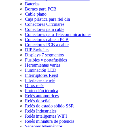
Baterías
Bornes para PCB
Cable plano
Caja plástica para riel din
Conectores Circulares
Conectores para cable
Conectores para Telecomunicaciones
Conectores cable a PCB
Conectores PCB a cable
DIP Switches
Displays 7 segmentos
Fusibles y portafusibles
Herramientas varias
Iluminación LED
Interruptores Reed
Interfaces de relé
Otros relés
Protección térmica
Relés automotrices
Relés de señal
Relés de estado sólido SSR
Relés Industriales
Relés inteligentes WIFI
Relés miniatura de potencia
Sensores Magnéticos