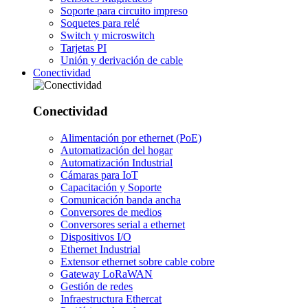
Soporte para circuito impreso
Soquetes para relé
Switch y microswitch
Tarjetas PI
Unión y derivación de cable
Conectividad
Conectividad
Alimentación por ethernet (PoE)
Automatización del hogar
Automatización Industrial
Cámaras para IoT
Capacitación y Soporte
Comunicación banda ancha
Conversores de medios
Conversores serial a ethernet
Dispositivos I/O
Ethernet Industrial
Extensor ethernet sobre cable cobre
Gateway LoRaWAN
Gestión de redes
Infraestructura Ethercat