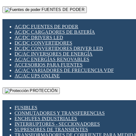
RELÉS INTELIGENTES WIFI
GATEWAY LORAWAN
RELÉS MINIATURA DE POTENCIA
FUENTES DE PODER
GESTIÓN DE REDES
SENSORES MAGNÉTICOS
INFRAESTRUCTURA ETHERCAT
SOPORTE PARA CIRCUITO IMPRESO
PERIFÉRICOS DE RED
SOQUETES PARA RELÉ
AC/DC FUENTES DE PODER
PLACAS MODULARES IOT
SWITCH Y MICROSWITCH
AC/DC CARGADORES DE BATERÍA
SWITCHES Y REDES WIFI
TARJETAS PI
AC/DC DRIVERS LED
SOLUCIONES IOT
UNIÓN Y DERIVACIÓN DE CABLE
DC/DC CONVERTIDORES
SOLUCIONES LORAWAN
DC/DC CONVERTIDORES DRIVER LED
SOLUCIONES RED CELULAR
DC/AC INVERSORES DE ENERGÍA
SEGURIDAD PARA REDES
AC/AC ENERGÍAS RENOVABLES
SWITCHES LAN
ACCESORIOS PARA FUENTES
TELEFONÍA IP (VOIP)
AC/AC VARIADORES DE FRECUENCIA VDF
VIGILANCIA IP (CCTV)
AC/AC UPS ONLINE
MESHTASTIC
PROTECCIÓN
FUSIBLES
CONMUTADORES Y TRANSFERENCIAS
ENCHUFES INDUSTRIALES
INTERRUPTORES - SECCIONADORES
SUPRESORES DE TRANSIENTES
TRANSFORMADORES DE CORRIENTE PARA MEDID