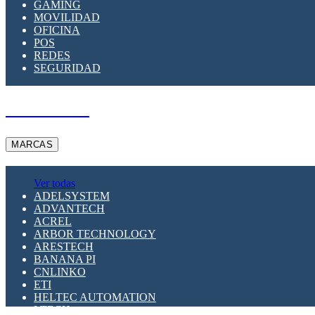
GAMING
MOVILIDAD
OFICINA
POS
REDES
SEGURIDAD
A PEDIDO
MARCAS
Ver todas
ADELSYSTEM
ADVANTECH
ACREL
ARBOR TECHNOLOGY
ARESTECH
BANANA PI
CNLINKO
ETI
HELTEC AUTOMATION
LTECH