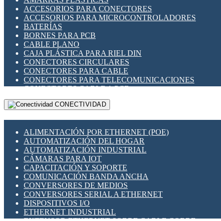
ENCHUFES INDUSTRIALES
ACCESORIOS PARA CONECTORES
INDICADORES PARA PANEL
ACCESORIOS PARA MICROCONTROLADORES
INTERFACES DE RELÉ
BATERÍAS
INTERRUPTORES FIN DE CARRERA
BORNES PARA PCB
LLAVES CONMUTADORAS
CABLE PLANO
MEDIDORES DE ENERGÍA Y TC'S DE CORRIENTE
CAJA PLÁSTICA PARA RIEL DIN
MOTORES PASO A PASO
CONECTORES CIRCULARES
PANTALLAS HMI
CONECTORES PARA CABLE
PLC -CONTROLADORES LÓGICO PROGRAMABLES
CONECTORES PARA TELECOMUNICACIONES
PROGRAMADORES DE HORARIO
CONECTORES CABLE A PCB
PROTECCIÓN ELÉCTRICA
CONECTORES PCB A CABLE
RELÉS DE PROTECCIÓN
CONECTIVIDAD
DIP SWITCHES
SENSORES CAPACITIVOS
DISPLAYS 7 SEGMENTOS
SENSORES DE POSICIÓN LINEAL
FUSIBLES Y PORTAFUSIBLES
SENSORES FOTOELÉCTRICOS
ALIMENTACIÓN POR ETHERNET (POE)
HERRAMIENTAS VARIAS
SENSORES INDUCTIVOS
AUTOMATIZACIÓN DEL HOGAR
ILUMINACIÓN LED
TEMPORIZADORES
AUTOMATIZACIÓN INDUSTRIAL
INTERRUPTORES REED
VARIACS
CÁMARAS PARA IOT
INTERFACES DE RELÉ
VARIADORES DE FRECUENCIA [VDF]
CAPACITACIÓN Y SOPORTE
OTROS RELÉS
SECCIONADORES - INTERRUPTORES
COMUNICACIÓN BANDA ANCHA
PROTECCIÓN TÉRMICA
MAQUINARIA
CONVERSORES DE MEDIOS
RELÉS AUTOMOTRICES
CONVERSORES SERIAL A ETHERNET
RELÉS DE SEÑAL
DISPOSITIVOS I/O
RELÉS DE ESTADO SÓLIDO SSR
ETHERNET INDUSTRIAL
RELÉS INDUSTRIALES
EXTENSOR ETHERNET SOBRE CABLE COBRE