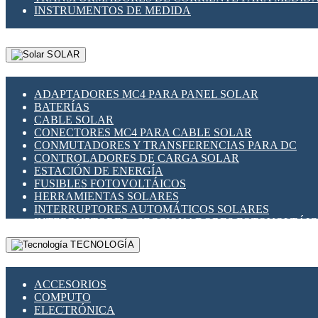
INSTRUMENTOS DE MEDIDA
SOLAR
ADAPTADORES MC4 PARA PANEL SOLAR
BATERÍAS
CABLE SOLAR
CONECTORES MC4 PARA CABLE SOLAR
CONMUTADORES Y TRANSFERENCIAS PARA DC
CONTROLADORES DE CARGA SOLAR
ESTACIÓN DE ENERGÍA
FUSIBLES FOTOVOLTÁICOS
HERRAMIENTAS SOLARES
INTERRUPTORES AUTOMÁTICOS SOLARES
INTERRUPTORES - SECCIONADORES FOTOVOLTÁI
MONTAJE PANEL SOLAR
TECNOLOGÍA
PORTA FUSIBLES Y SECCIONADORES FOTOVOLTAI
SUPRESOR DE TRANSIENTES SPDS PARA APLICACI
ACCESORIOS
COMPUTO
ELECTRÓNICA