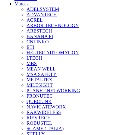
Marcas
ADELSYSTEM
ADVANTECH
ACREL
ARBOR TECHNOLOGY
ARESTECH
BANANA PI
CNLINKO
ETI
HELTEC AUTOMATION
LTECH
MBS
MEAN WELL
MSA SAFETY
METALTEX
MILESIGHT
PLANET NETWORKING
PRONUTEC
QUECLINK
NAVIGATEWORX
RAKWIRELESS
RIEVTECH
ROBUSTEL
SCAME (ITALIA)
SHELLY