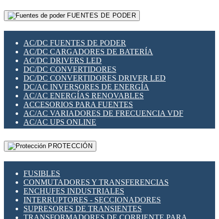
RELÉS INTELIGENTES WIFI
GATEWAY LORAWAN
RELÉS MINIATURA DE POTENCIA
FUENTES DE PODER
GESTIÓN DE REDES
SENSORES MAGNÉTICOS
INFRAESTRUCTURA ETHERCAT
SOPORTE PARA CIRCUITO IMPRESO
PERIFÉRICOS DE RED
SOQUETES PARA RELÉ
AC/DC FUENTES DE PODER
PLACAS MODULARES IOT
SWITCH Y MICROSWITCH
AC/DC CARGADORES DE BATERÍA
SWITCHES Y REDES WIFI
TARJETAS PI
AC/DC DRIVERS LED
SOLUCIONES IOT
UNIÓN Y DERIVACIÓN DE CABLE
DC/DC CONVERTIDORES
SOLUCIONES LORAWAN
DC/DC CONVERTIDORES DRIVER LED
SOLUCIONES RED CELULAR
DC/AC INVERSORES DE ENERGÍA
SEGURIDAD PARA REDES
AC/AC ENERGÍAS RENOVABLES
SWITCHES LAN
ACCESORIOS PARA FUENTES
TELEFONÍA IP (VOIP)
AC/AC VARIADORES DE FRECUENCIA VDF
VIGILANCIA IP (CCTV)
AC/AC UPS ONLINE
MESHTASTIC
PROTECCIÓN
FUSIBLES
CONMUTADORES Y TRANSFERENCIAS
ENCHUFES INDUSTRIALES
INTERRUPTORES - SECCIONADORES
SUPRESORES DE TRANSIENTES
TRANSFORMADORES DE CORRIENTE PARA