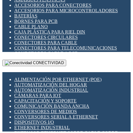
ENCHUFES INDUSTRIALES
ACCESORIOS PARA CONECTORES
INDICADORES PARA PANEL
ACCESORIOS PARA MICROCONTROLADORES
INTERFACES DE RELÉ
BATERÍAS
INTERRUPTORES FIN DE CARRERA
BORNES PARA PCB
LLAVES CONMUTADORAS
CABLE PLANO
MEDIDORES DE ENERGÍA Y TC'S DE CORRIENTE
CAJA PLÁSTICA PARA RIEL DIN
MOTORES PASO A PASO
CONECTORES CIRCULARES
PANTALLAS HMI
CONECTORES PARA CABLE
PLC -CONTROLADORES LÓGICO PROGRAMABLES
CONECTORES PARA TELECOMUNICACIONES
PROGRAMADORES DE HORARIO
CONECTORES CABLE A PCB
PROTECCIÓN ELÉCTRICA
CONECTORES PCB A CABLE
RELÉS DE PROTECCIÓN
CONECTIVIDAD
DIP SWITCHES
SENSORES CAPACITIVOS
DISPLAYS 7 SEGMENTOS
SENSORES DE POSICIÓN LINEAL
FUSIBLES Y PORTAFUSIBLES
SENSORES FOTOELÉCTRICOS
ALIMENTACIÓN POR ETHERNET (POE)
HERRAMIENTAS VARIAS
SENSORES INDUCTIVOS
AUTOMATIZACIÓN DEL HOGAR
ILUMINACIÓN LED
TEMPORIZADORES
AUTOMATIZACIÓN INDUSTRIAL
INTERRUPTORES REED
VARIACS
CÁMARAS PARA IOT
INTERFACES DE RELÉ
VARIADORES DE FRECUENCIA [VDF]
CAPACITACIÓN Y SOPORTE
OTROS RELÉS
SECCIONADORES - INTERRUPTORES
COMUNICACIÓN BANDA ANCHA
PROTECCIÓN TÉRMICA
MAQUINARIA
CONVERSORES DE MEDIOS
RELÉS AUTOMOTRICES
CONVERSORES SERIAL A ETHERNET
RELÉS DE SEÑAL
DISPOSITIVOS I/O
RELÉS DE ESTADO SÓLIDO SSR
ETHERNET INDUSTRIAL
RELÉS INDUSTRIALES
EXTENSOR ETHERNET SOBRE CABLE COBRE