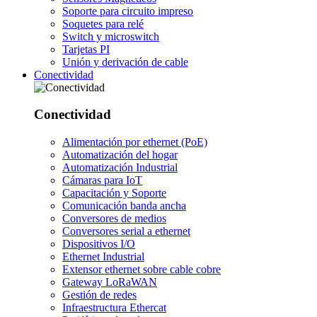
Soporte para circuito impreso
Soquetes para relé
Switch y microswitch
Tarjetas PI
Unión y derivación de cable
Conectividad
Conectividad
Alimentación por ethernet (PoE)
Automatización del hogar
Automatización Industrial
Cámaras para IoT
Capacitación y Soporte
Comunicación banda ancha
Conversores de medios
Conversores serial a ethernet
Dispositivos I/O
Ethernet Industrial
Extensor ethernet sobre cable cobre
Gateway LoRaWAN
Gestión de redes
Infraestructura Ethercat