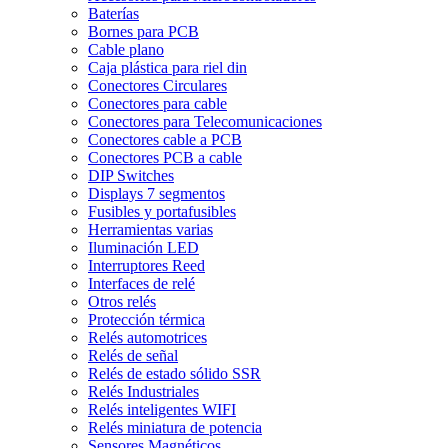
Baterías
Bornes para PCB
Cable plano
Caja plástica para riel din
Conectores Circulares
Conectores para cable
Conectores para Telecomunicaciones
Conectores cable a PCB
Conectores PCB a cable
DIP Switches
Displays 7 segmentos
Fusibles y portafusibles
Herramientas varias
Iluminación LED
Interruptores Reed
Interfaces de relé
Otros relés
Protección térmica
Relés automotrices
Relés de señal
Relés de estado sólido SSR
Relés Industriales
Relés inteligentes WIFI
Relés miniatura de potencia
Sensores Magnéticos