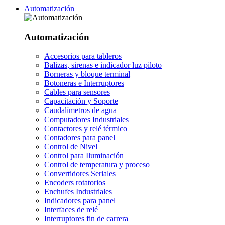
Automatización
Automatización
Accesorios para tableros
Balizas, sirenas e indicador luz piloto
Borneras y bloque terminal
Botoneras e Interruptores
Cables para sensores
Capacitación y Soporte
Caudalímetros de agua
Computadores Industriales
Contactores y relé térmico
Contadores para panel
Control de Nivel
Control para Iluminación
Control de temperatura y proceso
Convertidores Seriales
Encoders rotatorios
Enchufes Industriales
Indicadores para panel
Interfaces de relé
Interruptores fin de carrera