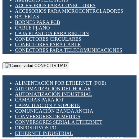
ENCHUFES INDUSTRIALES
ACCESORIOS PARA CONECTORES
INDICADORES PARA PANEL
ACCESORIOS PARA MICROCONTROLADORES
INTERFACES DE RELÉ
BATERÍAS
INTERRUPTORES FIN DE CARRERA
BORNES PARA PCB
LLAVES CONMUTADORAS
CABLE PLANO
MEDIDORES DE ENERGÍA Y TC'S DE CORRIENTE
CAJA PLÁSTICA PARA RIEL DIN
MOTORES PASO A PASO
CONECTORES CIRCULARES
PANTALLAS HMI
CONECTORES PARA CABLE
PLC -CONTROLADORES LÓGICO PROGRAMABLES
CONECTORES PARA TELECOMUNICACIONES
PROGRAMADORES DE HORARIO
CONECTORES CABLE A PCB
PROTECCIÓN ELÉCTRICA
CONECTORES PCB A CABLE
RELÉS DE PROTECCIÓN
CONECTIVIDAD
DIP SWITCHES
SENSORES CAPACITIVOS
DISPLAYS 7 SEGMENTOS
SENSORES DE POSICIÓN LINEAL
FUSIBLES Y PORTAFUSIBLES
SENSORES FOTOELÉCTRICOS
ALIMENTACIÓN POR ETHERNET (POE)
HERRAMIENTAS VARIAS
SENSORES INDUCTIVOS
AUTOMATIZACIÓN DEL HOGAR
ILUMINACIÓN LED
TEMPORIZADORES
AUTOMATIZACIÓN INDUSTRIAL
INTERRUPTORES REED
VARIACS
CÁMARAS PARA IOT
INTERFACES DE RELÉ
VARIADORES DE FRECUENCIA [VDF]
CAPACITACIÓN Y SOPORTE
OTROS RELÉS
SECCIONADORES - INTERRUPTORES
COMUNICACIÓN BANDA ANCHA
PROTECCIÓN TÉRMICA
MAQUINARIA
CONVERSORES DE MEDIOS
RELÉS AUTOMOTRICES
CONVERSORES SERIAL A ETHERNET
RELÉS DE SEÑAL
DISPOSITIVOS I/O
RELÉS DE ESTADO SÓLIDO SSR
ETHERNET INDUSTRIAL
RELÉS INDUSTRIALES
EXTENSOR ETHERNET SOBRE CABLE COBRE