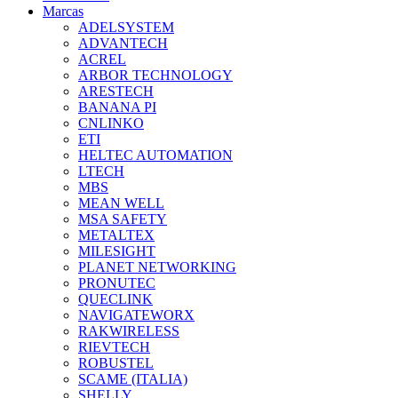
Marcas
ADELSYSTEM
ADVANTECH
ACREL
ARBOR TECHNOLOGY
ARESTECH
BANANA PI
CNLINKO
ETI
HELTEC AUTOMATION
LTECH
MBS
MEAN WELL
MSA SAFETY
METALTEX
MILESIGHT
PLANET NETWORKING
PRONUTEC
QUECLINK
NAVIGATEWORX
RAKWIRELESS
RIEVTECH
ROBUSTEL
SCAME (ITALIA)
SHELLY