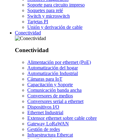
Soporte para circuito impreso
Soquetes para relé
Switch y microswitch
Tarjetas PI
Unión y derivación de cable
Conectividad
Conectividad
Alimentación por ethernet (PoE)
Automatización del hogar
Automatización Industrial
Cámaras para IoT
Capacitación y Soporte
Comunicación banda ancha
Conversores de medios
Conversores serial a ethernet
Dispositivos I/O
Ethernet Industrial
Extensor ethernet sobre cable cobre
Gateway LoRaWAN
Gestión de redes
Infraestructura Ethercat