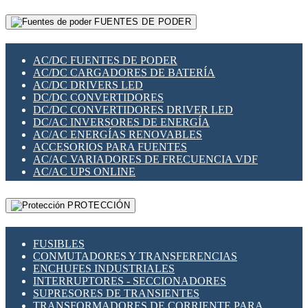
RELÉS INTELIGENTES WIFI
GATEWAY LORAWAN
RELÉS MINIATURA DE POTENCIA
FUENTES DE PODER
GESTIÓN DE REDES
SENSORES MAGNÉTICOS
INFRAESTRUCTURA ETHERCAT
SOPORTE PARA CIRCUITO IMPRESO
PERIFÉRICOS DE RED
SOQUETES PARA RELÉ
AC/DC FUENTES DE PODER
PLACAS MODULARES IOT
SWITCH Y MICROSWITCH
AC/DC CARGADORES DE BATERÍA
SWITCHES Y REDES WIFI
TARJETAS PI
AC/DC DRIVERS LED
SOLUCIONES IOT
UNIÓN Y DERIVACIÓN DE CABLE
DC/DC CONVERTIDORES
SOLUCIONES LORAWAN
DC/DC CONVERTIDORES DRIVER LED
SOLUCIONES RED CELULAR
DC/AC INVERSORES DE ENERGÍA
SEGURIDAD PARA REDES
AC/AC ENERGÍAS RENOVABLES
SWITCHES LAN
ACCESORIOS PARA FUENTES
TELEFONÍA IP (VOIP)
AC/AC VARIADORES DE FRECUENCIA VDF
VIGILANCIA IP (CCTV)
AC/AC UPS ONLINE
MESHTASTIC
PROTECCIÓN
FUSIBLES
CONMUTADORES Y TRANSFERENCIAS
ENCHUFES INDUSTRIALES
INTERRUPTORES - SECCIONADORES
SUPRESORES DE TRANSIENTES
TRANSFORMADORES DE CORRIENTE PARA