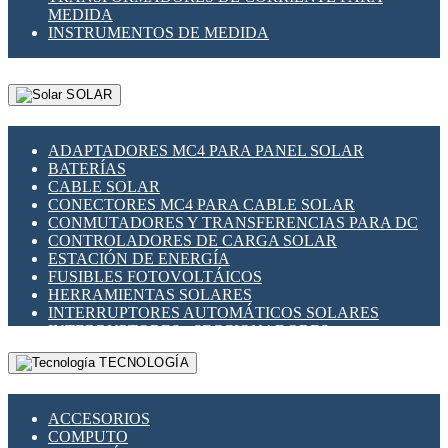
MEDIDA
INSTRUMENTOS DE MEDIDA
SOLAR
ADAPTADORES MC4 PARA PANEL SOLAR
BATERÍAS
CABLE SOLAR
CONECTORES MC4 PARA CABLE SOLAR
CONMUTADORES Y TRANSFERENCIAS PARA DC
CONTROLADORES DE CARGA SOLAR
ESTACIÓN DE ENERGÍA
FUSIBLES FOTOVOLTÁICOS
HERRAMIENTAS SOLARES
INTERRUPTORES AUTOMÁTICOS SOLARES
INTERRUPTORES - SECCIONADORES
FOTOVOLTÁICOS
TECNOLOGÍA
MONTAJE PANEL SOLAR
PORTA FUSIBLES Y SECCIONADORES
FOTOVOLTAICOS
ACCESORIOS
SUPRESOR DE TRANSIENTES SPDS PARA
COMPUTO
APLICACIONES FOTOVOLTAICAS