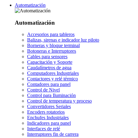
Automatización
Automatización
Accesorios para tableros
Balizas, sirenas e indicador luz piloto
Borneras y bloque terminal
Botoneras e Interruptores
Cables para sensores
Capacitación y Soporte
Caudalímetros de agua
Computadores Industriales
Contactores y relé térmico
Contadores para panel
Control de Nivel
Control para Iluminación
Control de temperatura y proceso
Convertidores Seriales
Encoders rotatorios
Enchufes Industriales
Indicadores para panel
Interfaces de relé
Interruptores fin de carrera