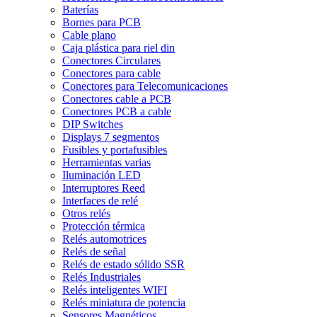
Baterías
Bornes para PCB
Cable plano
Caja plástica para riel din
Conectores Circulares
Conectores para cable
Conectores para Telecomunicaciones
Conectores cable a PCB
Conectores PCB a cable
DIP Switches
Displays 7 segmentos
Fusibles y portafusibles
Herramientas varias
Iluminación LED
Interruptores Reed
Interfaces de relé
Otros relés
Protección térmica
Relés automotrices
Relés de señal
Relés de estado sólido SSR
Relés Industriales
Relés inteligentes WIFI
Relés miniatura de potencia
Sensores Magnéticos