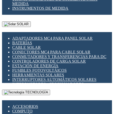
MEDIDA
INSTRUMENTOS DE MEDIDA
SOLAR
ADAPTADORES MC4 PARA PANEL SOLAR
BATERÍAS
CABLE SOLAR
CONECTORES MC4 PARA CABLE SOLAR
CONMUTADORES Y TRANSFERENCIAS PARA DC
CONTROLADORES DE CARGA SOLAR
ESTACIÓN DE ENERGÍA
FUSIBLES FOTOVOLTÁICOS
HERRAMIENTAS SOLARES
INTERRUPTORES AUTOMÁTICOS SOLARES
INTERRUPTORES - SECCIONADORES
FOTOVOLTÁICOS
TECNOLOGÍA
MONTAJE PANEL SOLAR
PORTA FUSIBLES Y SECCIONADORES
FOTOVOLTAICOS
ACCESORIOS
SUPRESOR DE TRANSIENTES SPDS PARA
COMPUTO
APLICACIONES FOTOVOLTAICAS