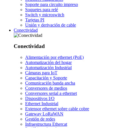
Soporte para circuito impreso
Soquetes para relé
Switch y microswitch
Tarjetas PI
Unión y derivación de cable
Conectividad
Conectividad
Alimentación por ethernet (PoE)
Automatización del hogar
Automatización Industrial
Cámaras para IoT
Capacitación y Soporte
Comunicación banda ancha
Conversores de medios
Conversores serial a ethernet
Dispositivos I/O
Ethernet Industrial
Extensor ethernet sobre cable cobre
Gateway LoRaWAN
Gestión de redes
Infraestructura Ethercat