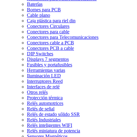
Baterías
Bornes para PCB
Cable plano
Caja plástica para riel din
Conectores Circulares
Conectores para cable
Conectores para Telecomunicaciones
Conectores cable a PCB
Conectores PCB a cable
DIP Switches
Displays 7 segmentos
Fusibles y portafusibles
Herramientas varias
Iluminación LED
Interruptores Reed
Interfaces de relé
Otros relés
Protección térmica
Relés automotrices
Relés de señal
Relés de estado sólido SSR
Relés Industriales
Relés inteligentes WIFI
Relés miniatura de potencia
Sensores Magnéticos