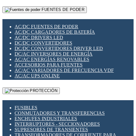
RELÉS INTELIGENTES WIFI
GATEWAY LORAWAN
RELÉS MINIATURA DE POTENCIA
FUENTES DE PODER
GESTIÓN DE REDES
SENSORES MAGNÉTICOS
INFRAESTRUCTURA ETHERCAT
SOPORTE PARA CIRCUITO IMPRESO
PERIFÉRICOS DE RED
SOQUETES PARA RELÉ
AC/DC FUENTES DE PODER
PLACAS MODULARES IOT
SWITCH Y MICROSWITCH
AC/DC CARGADORES DE BATERÍA
SWITCHES Y REDES WIFI
TARJETAS PI
AC/DC DRIVERS LED
SOLUCIONES IOT
UNIÓN Y DERIVACIÓN DE CABLE
DC/DC CONVERTIDORES
SOLUCIONES LORAWAN
DC/DC CONVERTIDORES DRIVER LED
SOLUCIONES RED CELULAR
DC/AC INVERSORES DE ENERGÍA
SEGURIDAD PARA REDES
AC/AC ENERGÍAS RENOVABLES
SWITCHES LAN
ACCESORIOS PARA FUENTES
TELEFONÍA IP (VOIP)
AC/AC VARIADORES DE FRECUENCIA VDF
VIGILANCIA IP (CCTV)
AC/AC UPS ONLINE
MESHTASTIC
PROTECCIÓN
FUSIBLES
CONMUTADORES Y TRANSFERENCIAS
ENCHUFES INDUSTRIALES
INTERRUPTORES - SECCIONADORES
SUPRESORES DE TRANSIENTES
TRANSFORMADORES DE CORRIENTE PARA