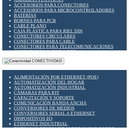
ENCHUFES INDUSTRIALES
ACCESORIOS PARA CONECTORES
INDICADORES PARA PANEL
ACCESORIOS PARA MICROCONTROLADORES
INTERFACES DE RELÉ
BATERÍAS
INTERRUPTORES FIN DE CARRERA
BORNES PARA PCB
LLAVES CONMUTADORAS
CABLE PLANO
MEDIDORES DE ENERGÍA Y TC'S DE CORRIENTE
CAJA PLÁSTICA PARA RIEL DIN
MOTORES PASO A PASO
CONECTORES CIRCULARES
PANTALLAS HMI
CONECTORES PARA CABLE
PLC -CONTROLADORES LÓGICO PROGRAMABLES
CONECTORES PARA TELECOMUNICACIONES
PROGRAMADORES DE HORARIO
CONECTORES CABLE A PCB
PROTECCIÓN ELÉCTRICA
CONECTORES PCB A CABLE
RELÉS DE PROTECCIÓN
CONECTIVIDAD
DIP SWITCHES
SENSORES CAPACITIVOS
DISPLAYS 7 SEGMENTOS
SENSORES DE POSICIÓN LINEAL
FUSIBLES Y PORTAFUSIBLES
SENSORES FOTOELÉCTRICOS
ALIMENTACIÓN POR ETHERNET (POE)
HERRAMIENTAS VARIAS
SENSORES INDUCTIVOS
AUTOMATIZACIÓN DEL HOGAR
ILUMINACIÓN LED
TEMPORIZADORES
AUTOMATIZACIÓN INDUSTRIAL
INTERRUPTORES REED
VARIACS
CÁMARAS PARA IOT
INTERFACES DE RELÉ
VARIADORES DE FRECUENCIA [VDF]
CAPACITACIÓN Y SOPORTE
OTROS RELÉS
SECCIONADORES - INTERRUPTORES
COMUNICACIÓN BANDA ANCHA
PROTECCIÓN TÉRMICA
MAQUINARIA
CONVERSORES DE MEDIOS
RELÉS AUTOMOTRICES
CONVERSORES SERIAL A ETHERNET
RELÉS DE SEÑAL
DISPOSITIVOS I/O
RELÉS DE ESTADO SÓLIDO SSR
ETHERNET INDUSTRIAL
RELÉS INDUSTRIALES
EXTENSOR ETHERNET SOBRE CABLE COBRE