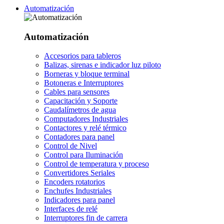
Automatización
Automatización
Accesorios para tableros
Balizas, sirenas e indicador luz piloto
Borneras y bloque terminal
Botoneras e Interruptores
Cables para sensores
Capacitación y Soporte
Caudalímetros de agua
Computadores Industriales
Contactores y relé térmico
Contadores para panel
Control de Nivel
Control para Iluminación
Control de temperatura y proceso
Convertidores Seriales
Encoders rotatorios
Enchufes Industriales
Indicadores para panel
Interfaces de relé
Interruptores fin de carrera