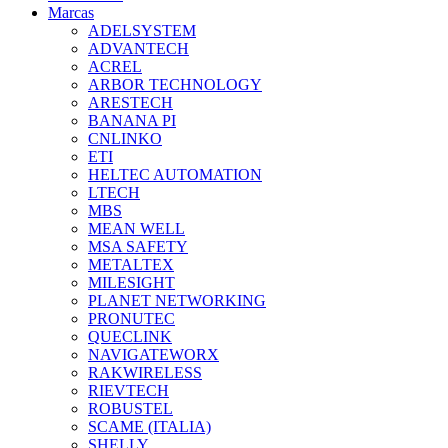
Marcas
ADELSYSTEM
ADVANTECH
ACREL
ARBOR TECHNOLOGY
ARESTECH
BANANA PI
CNLINKO
ETI
HELTEC AUTOMATION
LTECH
MBS
MEAN WELL
MSA SAFETY
METALTEX
MILESIGHT
PLANET NETWORKING
PRONUTEC
QUECLINK
NAVIGATEWORX
RAKWIRELESS
RIEVTECH
ROBUSTEL
SCAME (ITALIA)
SHELLY