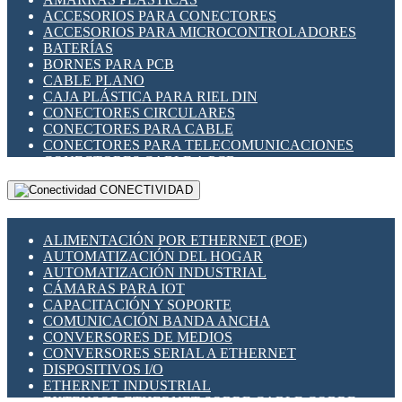
ENCHUFES INDUSTRIALES
ACCESORIOS PARA CONECTORES
INDICADORES PARA PANEL
ACCESORIOS PARA MICROCONTROLADORES
INTERFACES DE RELÉ
BATERÍAS
INTERRUPTORES FIN DE CARRERA
BORNES PARA PCB
LLAVES CONMUTADORAS
CABLE PLANO
MEDIDORES DE ENERGÍA Y TC'S DE CORRIENTE
CAJA PLÁSTICA PARA RIEL DIN
MOTORES PASO A PASO
CONECTORES CIRCULARES
PANTALLAS HMI
CONECTORES PARA CABLE
PLC -CONTROLADORES LÓGICO PROGRAMABLES
CONECTORES PARA TELECOMUNICACIONES
PROGRAMADORES DE HORARIO
CONECTORES CABLE A PCB
PROTECCIÓN ELÉCTRICA
CONECTORES PCB A CABLE
RELÉS DE PROTECCIÓN
CONECTIVIDAD
DIP SWITCHES
SENSORES CAPACITIVOS
DISPLAYS 7 SEGMENTOS
SENSORES DE POSICIÓN LINEAL
FUSIBLES Y PORTAFUSIBLES
SENSORES FOTOELÉCTRICOS
ALIMENTACIÓN POR ETHERNET (POE)
HERRAMIENTAS VARIAS
SENSORES INDUCTIVOS
AUTOMATIZACIÓN DEL HOGAR
ILUMINACIÓN LED
TEMPORIZADORES
AUTOMATIZACIÓN INDUSTRIAL
INTERRUPTORES REED
VARIACS
CÁMARAS PARA IOT
INTERFACES DE RELÉ
VARIADORES DE FRECUENCIA [VDF]
CAPACITACIÓN Y SOPORTE
OTROS RELÉS
SECCIONADORES - INTERRUPTORES
COMUNICACIÓN BANDA ANCHA
PROTECCIÓN TÉRMICA
MAQUINARIA
CONVERSORES DE MEDIOS
RELÉS AUTOMOTRICES
CONVERSORES SERIAL A ETHERNET
RELÉS DE SEÑAL
DISPOSITIVOS I/O
RELÉS DE ESTADO SÓLIDO SSR
ETHERNET INDUSTRIAL
RELÉS INDUSTRIALES
EXTENSOR ETHERNET SOBRE CABLE COBRE