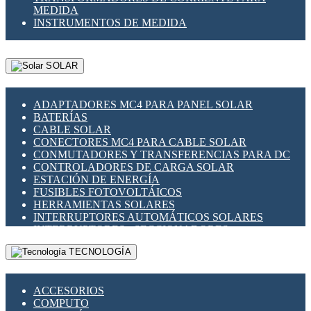
MEDIDA
INSTRUMENTOS DE MEDIDA
SOLAR
ADAPTADORES MC4 PARA PANEL SOLAR
BATERÍAS
CABLE SOLAR
CONECTORES MC4 PARA CABLE SOLAR
CONMUTADORES Y TRANSFERENCIAS PARA DC
CONTROLADORES DE CARGA SOLAR
ESTACIÓN DE ENERGÍA
FUSIBLES FOTOVOLTÁICOS
HERRAMIENTAS SOLARES
INTERRUPTORES AUTOMÁTICOS SOLARES
INTERRUPTORES - SECCIONADORES
FOTOVOLTÁICOS
TECNOLOGÍA
MONTAJE PANEL SOLAR
PORTA FUSIBLES Y SECCIONADORES
FOTOVOLTAICOS
ACCESORIOS
SUPRESOR DE TRANSIENTES SPDS PARA
COMPUTO
APLICACIONES FOTOVOLTAICAS