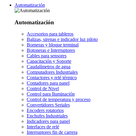
Automatización
Automatización
Accesorios para tableros
Balizas, sirenas e indicador luz piloto
Borneras y bloque terminal
Botoneras e Interruptores
Cables para sensores
Capacitación y Soporte
Caudalímetros de agua
Computadores Industriales
Contactores y relé térmico
Contadores para panel
Control de Nivel
Control para Iluminación
Control de temperatura y proceso
Convertidores Seriales
Encoders rotatorios
Enchufes Industriales
Indicadores para panel
Interfaces de relé
Interruptores fin de carrera