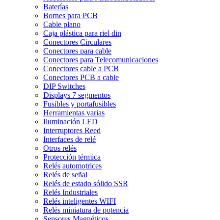
Baterías
Bornes para PCB
Cable plano
Caja plástica para riel din
Conectores Circulares
Conectores para cable
Conectores para Telecomunicaciones
Conectores cable a PCB
Conectores PCB a cable
DIP Switches
Displays 7 segmentos
Fusibles y portafusibles
Herramientas varias
Iluminación LED
Interruptores Reed
Interfaces de relé
Otros relés
Protección térmica
Relés automotrices
Relés de señal
Relés de estado sólido SSR
Relés Industriales
Relés inteligentes WIFI
Relés miniatura de potencia
Sensores Magnéticos