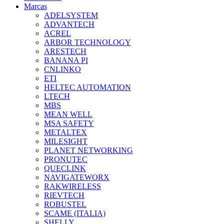
Marcas
ADELSYSTEM
ADVANTECH
ACREL
ARBOR TECHNOLOGY
ARESTECH
BANANA PI
CNLINKO
ETI
HELTEC AUTOMATION
LTECH
MBS
MEAN WELL
MSA SAFETY
METALTEX
MILESIGHT
PLANET NETWORKING
PRONUTEC
QUECLINK
NAVIGATEWORX
RAKWIRELESS
RIEVTECH
ROBUSTEL
SCAME (ITALIA)
SHELLY