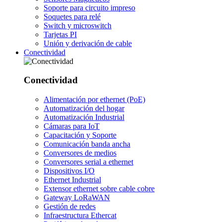
Soporte para circuito impreso
Soquetes para relé
Switch y microswitch
Tarjetas PI
Unión y derivación de cable
Conectividad
Conectividad
Alimentación por ethernet (PoE)
Automatización del hogar
Automatización Industrial
Cámaras para IoT
Capacitación y Soporte
Comunicación banda ancha
Conversores de medios
Conversores serial a ethernet
Dispositivos I/O
Ethernet Industrial
Extensor ethernet sobre cable cobre
Gateway LoRaWAN
Gestión de redes
Infraestructura Ethercat