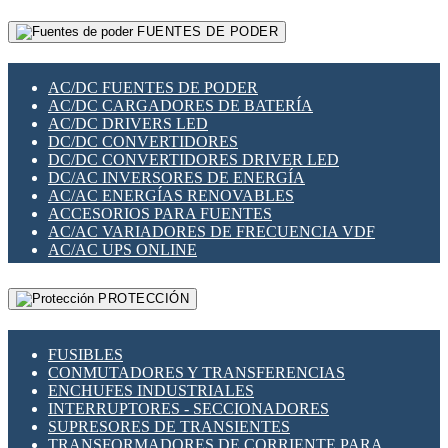
RELÉS INTELIGENTES WIFI
GATEWAY LORAWAN
RELÉS MINIATURA DE POTENCIA
FUENTES DE PODER
GESTIÓN DE REDES
SENSORES MAGNÉTICOS
INFRAESTRUCTURA ETHERCAT
SOPORTE PARA CIRCUITO IMPRESO
PERIFÉRICOS DE RED
SOQUETES PARA RELÉ
AC/DC FUENTES DE PODER
PLACAS MODULARES IOT
SWITCH Y MICROSWITCH
AC/DC CARGADORES DE BATERÍA
SWITCHES Y REDES WIFI
TARJETAS PI
AC/DC DRIVERS LED
SOLUCIONES IOT
UNIÓN Y DERIVACIÓN DE CABLE
DC/DC CONVERTIDORES
SOLUCIONES LORAWAN
DC/DC CONVERTIDORES DRIVER LED
SOLUCIONES RED CELULAR
DC/AC INVERSORES DE ENERGÍA
SEGURIDAD PARA REDES
AC/AC ENERGÍAS RENOVABLES
SWITCHES LAN
ACCESORIOS PARA FUENTES
TELEFONÍA IP (VOIP)
AC/AC VARIADORES DE FRECUENCIA VDF
VIGILANCIA IP (CCTV)
AC/AC UPS ONLINE
MESHTASTIC
PROTECCIÓN
FUSIBLES
CONMUTADORES Y TRANSFERENCIAS
ENCHUFES INDUSTRIALES
INTERRUPTORES - SECCIONADORES
SUPRESORES DE TRANSIENTES
TRANSFORMADORES DE CORRIENTE PARA