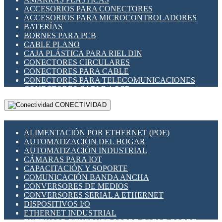
ENCHUFES INDUSTRIALES
ACCESORIOS PARA CONECTORES
INDICADORES PARA PANEL
ACCESORIOS PARA MICROCONTROLADORES
INTERFACES DE RELÉ
BATERÍAS
INTERRUPTORES FIN DE CARRERA
BORNES PARA PCB
LLAVES CONMUTADORAS
CABLE PLANO
MEDIDORES DE ENERGÍA Y TC'S DE CORRIENTE
CAJA PLÁSTICA PARA RIEL DIN
MOTORES PASO A PASO
CONECTORES CIRCULARES
PANTALLAS HMI
CONECTORES PARA CABLE
PLC -CONTROLADORES LÓGICO PROGRAMABLES
CONECTORES PARA TELECOMUNICACIONES
PROGRAMADORES DE HORARIO
CONECTORES CABLE A PCB
PROTECCIÓN ELÉCTRICA
CONECTORES PCB A CABLE
RELÉS DE PROTECCIÓN
CONECTIVIDAD
DIP SWITCHES
SENSORES CAPACITIVOS
DISPLAYS 7 SEGMENTOS
SENSORES DE POSICIÓN LINEAL
FUSIBLES Y PORTAFUSIBLES
SENSORES FOTOELÉCTRICOS
ALIMENTACIÓN POR ETHERNET (POE)
HERRAMIENTAS VARIAS
SENSORES INDUCTIVOS
AUTOMATIZACIÓN DEL HOGAR
ILUMINACIÓN LED
TEMPORIZADORES
AUTOMATIZACIÓN INDUSTRIAL
INTERRUPTORES REED
VARIACS
CÁMARAS PARA IOT
INTERFACES DE RELÉ
VARIADORES DE FRECUENCIA [VDF]
CAPACITACIÓN Y SOPORTE
OTROS RELÉS
SECCIONADORES - INTERRUPTORES
COMUNICACIÓN BANDA ANCHA
PROTECCIÓN TÉRMICA
MAQUINARIA
CONVERSORES DE MEDIOS
RELÉS AUTOMOTRICES
CONVERSORES SERIAL A ETHERNET
RELÉS DE SEÑAL
DISPOSITIVOS I/O
RELÉS DE ESTADO SÓLIDO SSR
ETHERNET INDUSTRIAL
RELÉS INDUSTRIALES
EXTENSOR ETHERNET SOBRE CABLE COBRE