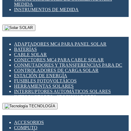
MEDIDA
INSTRUMENTOS DE MEDIDA
SOLAR
ADAPTADORES MC4 PARA PANEL SOLAR
BATERÍAS
CABLE SOLAR
CONECTORES MC4 PARA CABLE SOLAR
CONMUTADORES Y TRANSFERENCIAS PARA DC
CONTROLADORES DE CARGA SOLAR
ESTACIÓN DE ENERGÍA
FUSIBLES FOTOVOLTÁICOS
HERRAMIENTAS SOLARES
INTERRUPTORES AUTOMÁTICOS SOLARES
INTERRUPTORES - SECCIONADORES
FOTOVOLTÁICOS
TECNOLOGÍA
MONTAJE PANEL SOLAR
PORTA FUSIBLES Y SECCIONADORES
FOTOVOLTAICOS
ACCESORIOS
SUPRESOR DE TRANSIENTES SPDS PARA
COMPUTO
APLICACIONES FOTOVOLTAICAS