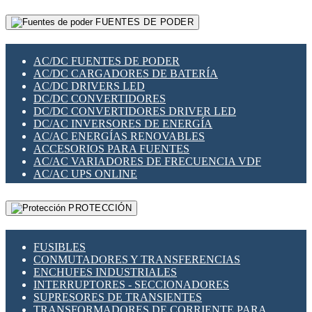
RELÉS INTELIGENTES WIFI
GATEWAY LORAWAN
RELÉS MINIATURA DE POTENCIA
FUENTES DE PODER
GESTIÓN DE REDES
SENSORES MAGNÉTICOS
INFRAESTRUCTURA ETHERCAT
SOPORTE PARA CIRCUITO IMPRESO
PERIFÉRICOS DE RED
SOQUETES PARA RELÉ
AC/DC FUENTES DE PODER
PLACAS MODULARES IOT
SWITCH Y MICROSWITCH
AC/DC CARGADORES DE BATERÍA
SWITCHES Y REDES WIFI
TARJETAS PI
AC/DC DRIVERS LED
SOLUCIONES IOT
UNIÓN Y DERIVACIÓN DE CABLE
DC/DC CONVERTIDORES
SOLUCIONES LORAWAN
DC/DC CONVERTIDORES DRIVER LED
SOLUCIONES RED CELULAR
DC/AC INVERSORES DE ENERGÍA
SEGURIDAD PARA REDES
AC/AC ENERGÍAS RENOVABLES
SWITCHES LAN
ACCESORIOS PARA FUENTES
TELEFONÍA IP (VOIP)
AC/AC VARIADORES DE FRECUENCIA VDF
VIGILANCIA IP (CCTV)
AC/AC UPS ONLINE
MESHTASTIC
PROTECCIÓN
FUSIBLES
CONMUTADORES Y TRANSFERENCIAS
ENCHUFES INDUSTRIALES
INTERRUPTORES - SECCIONADORES
SUPRESORES DE TRANSIENTES
TRANSFORMADORES DE CORRIENTE PARA