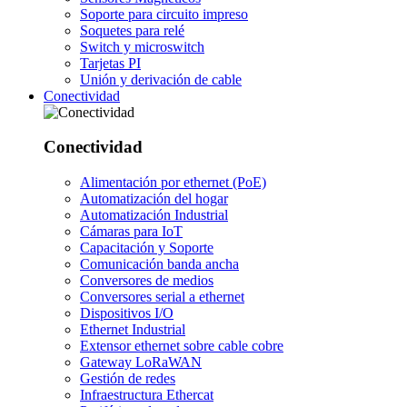
Soporte para circuito impreso
Soquetes para relé
Switch y microswitch
Tarjetas PI
Unión y derivación de cable
Conectividad
Conectividad
Alimentación por ethernet (PoE)
Automatización del hogar
Automatización Industrial
Cámaras para IoT
Capacitación y Soporte
Comunicación banda ancha
Conversores de medios
Conversores serial a ethernet
Dispositivos I/O
Ethernet Industrial
Extensor ethernet sobre cable cobre
Gateway LoRaWAN
Gestión de redes
Infraestructura Ethercat