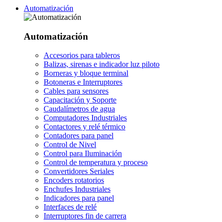
Automatización
Automatización
Accesorios para tableros
Balizas, sirenas e indicador luz piloto
Borneras y bloque terminal
Botoneras e Interruptores
Cables para sensores
Capacitación y Soporte
Caudalímetros de agua
Computadores Industriales
Contactores y relé térmico
Contadores para panel
Control de Nivel
Control para Iluminación
Control de temperatura y proceso
Convertidores Seriales
Encoders rotatorios
Enchufes Industriales
Indicadores para panel
Interfaces de relé
Interruptores fin de carrera