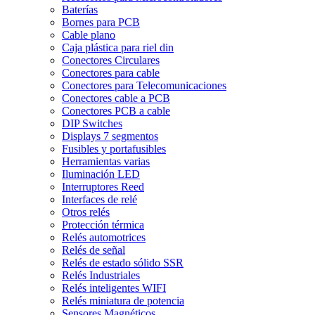
Baterías
Bornes para PCB
Cable plano
Caja plástica para riel din
Conectores Circulares
Conectores para cable
Conectores para Telecomunicaciones
Conectores cable a PCB
Conectores PCB a cable
DIP Switches
Displays 7 segmentos
Fusibles y portafusibles
Herramientas varias
Iluminación LED
Interruptores Reed
Interfaces de relé
Otros relés
Protección térmica
Relés automotrices
Relés de señal
Relés de estado sólido SSR
Relés Industriales
Relés inteligentes WIFI
Relés miniatura de potencia
Sensores Magnéticos