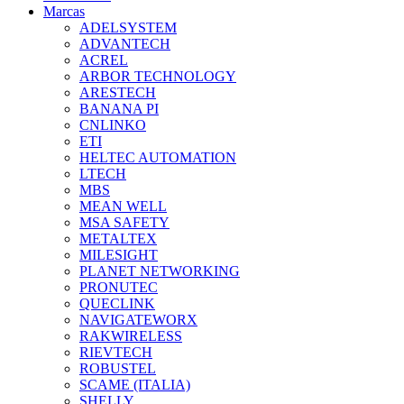
Marcas
ADELSYSTEM
ADVANTECH
ACREL
ARBOR TECHNOLOGY
ARESTECH
BANANA PI
CNLINKO
ETI
HELTEC AUTOMATION
LTECH
MBS
MEAN WELL
MSA SAFETY
METALTEX
MILESIGHT
PLANET NETWORKING
PRONUTEC
QUECLINK
NAVIGATEWORX
RAKWIRELESS
RIEVTECH
ROBUSTEL
SCAME (ITALIA)
SHELLY