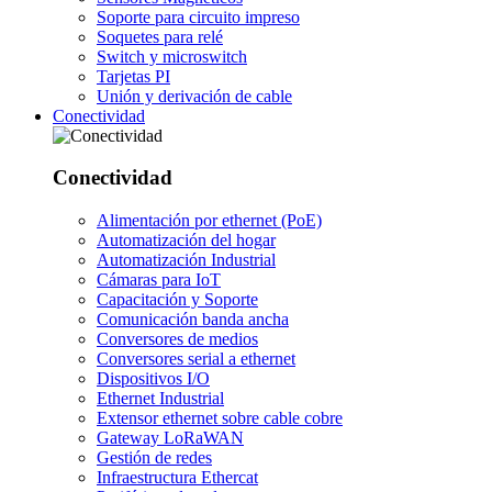
Soporte para circuito impreso
Soquetes para relé
Switch y microswitch
Tarjetas PI
Unión y derivación de cable
Conectividad
Conectividad
Alimentación por ethernet (PoE)
Automatización del hogar
Automatización Industrial
Cámaras para IoT
Capacitación y Soporte
Comunicación banda ancha
Conversores de medios
Conversores serial a ethernet
Dispositivos I/O
Ethernet Industrial
Extensor ethernet sobre cable cobre
Gateway LoRaWAN
Gestión de redes
Infraestructura Ethercat