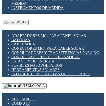
MEDIDA
INSTRUMENTOS DE MEDIDA
SOLAR
ADAPTADORES MC4 PARA PANEL SOLAR
BATERÍAS
CABLE SOLAR
CONECTORES MC4 PARA CABLE SOLAR
CONMUTADORES Y TRANSFERENCIAS PARA DC
CONTROLADORES DE CARGA SOLAR
ESTACIÓN DE ENERGÍA
FUSIBLES FOTOVOLTÁICOS
HERRAMIENTAS SOLARES
INTERRUPTORES AUTOMÁTICOS SOLARES
INTERRUPTORES - SECCIONADORES
FOTOVOLTÁICOS
TECNOLOGÍA
MONTAJE PANEL SOLAR
PORTA FUSIBLES Y SECCIONADORES
FOTOVOLTAICOS
ACCESORIOS
SUPRESOR DE TRANSIENTES SPDS PARA
COMPUTO
APLICACIONES FOTOVOLTAICAS