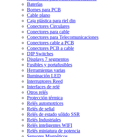
Baterías
Bornes para PCB
Cable plano
Caja plástica para riel din
Conectores Circulares
Conectores para cable
Conectores para Telecomunicaciones
Conectores cable a PCB
Conectores PCB a cable
DIP Switches
Displays 7 segmentos
Fusibles y portafusibles
Herramientas varias
Iluminación LED
Interruptores Reed
Interfaces de relé
Otros relés
Protección térmica
Relés automotrices
Relés de señal
Relés de estado sólido SSR
Relés Industriales
Relés inteligentes WIFI
Relés miniatura de potencia
Sensores Magnéticos