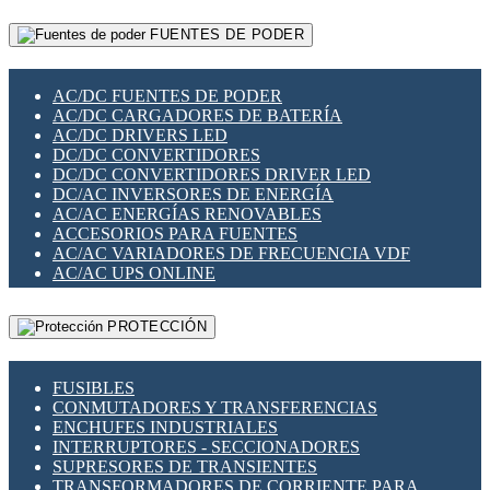
RELÉS INTELIGENTES WIFI
GATEWAY LORAWAN
RELÉS MINIATURA DE POTENCIA
FUENTES DE PODER
GESTIÓN DE REDES
SENSORES MAGNÉTICOS
INFRAESTRUCTURA ETHERCAT
SOPORTE PARA CIRCUITO IMPRESO
PERIFÉRICOS DE RED
SOQUETES PARA RELÉ
AC/DC FUENTES DE PODER
PLACAS MODULARES IOT
SWITCH Y MICROSWITCH
AC/DC CARGADORES DE BATERÍA
SWITCHES Y REDES WIFI
TARJETAS PI
AC/DC DRIVERS LED
SOLUCIONES IOT
UNIÓN Y DERIVACIÓN DE CABLE
DC/DC CONVERTIDORES
SOLUCIONES LORAWAN
DC/DC CONVERTIDORES DRIVER LED
SOLUCIONES RED CELULAR
DC/AC INVERSORES DE ENERGÍA
SEGURIDAD PARA REDES
AC/AC ENERGÍAS RENOVABLES
SWITCHES LAN
ACCESORIOS PARA FUENTES
TELEFONÍA IP (VOIP)
AC/AC VARIADORES DE FRECUENCIA VDF
VIGILANCIA IP (CCTV)
AC/AC UPS ONLINE
MESHTASTIC
PROTECCIÓN
FUSIBLES
CONMUTADORES Y TRANSFERENCIAS
ENCHUFES INDUSTRIALES
INTERRUPTORES - SECCIONADORES
SUPRESORES DE TRANSIENTES
TRANSFORMADORES DE CORRIENTE PARA