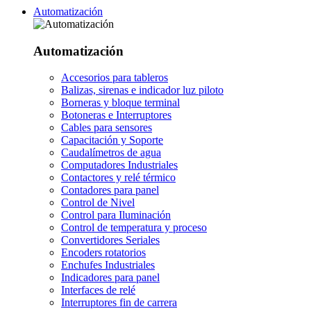
Automatización
Automatización
Accesorios para tableros
Balizas, sirenas e indicador luz piloto
Borneras y bloque terminal
Botoneras e Interruptores
Cables para sensores
Capacitación y Soporte
Caudalímetros de agua
Computadores Industriales
Contactores y relé térmico
Contadores para panel
Control de Nivel
Control para Iluminación
Control de temperatura y proceso
Convertidores Seriales
Encoders rotatorios
Enchufes Industriales
Indicadores para panel
Interfaces de relé
Interruptores fin de carrera