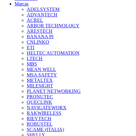
Marcas
ADELSYSTEM
ADVANTECH
ACREL
ARBOR TECHNOLOGY
ARESTECH
BANANA PI
CNLINKO
ETI
HELTEC AUTOMATION
LTECH
MBS
MEAN WELL
MSA SAFETY
METALTEX
MILESIGHT
PLANET NETWORKING
PRONUTEC
QUECLINK
NAVIGATEWORX
RAKWIRELESS
RIEVTECH
ROBUSTEL
SCAME (ITALIA)
SHELLY