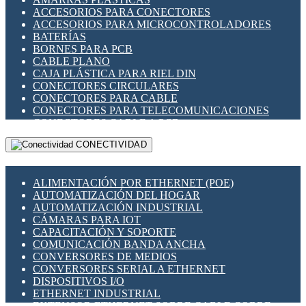
ENCHUFES INDUSTRIALES
ACCESORIOS PARA CONECTORES
INDICADORES PARA PANEL
ACCESORIOS PARA MICROCONTROLADORES
INTERFACES DE RELÉ
BATERÍAS
INTERRUPTORES FIN DE CARRERA
BORNES PARA PCB
LLAVES CONMUTADORAS
CABLE PLANO
MEDIDORES DE ENERGÍA Y TC'S DE CORRIENTE
CAJA PLÁSTICA PARA RIEL DIN
MOTORES PASO A PASO
CONECTORES CIRCULARES
PANTALLAS HMI
CONECTORES PARA CABLE
PLC -CONTROLADORES LÓGICO PROGRAMABLES
CONECTORES PARA TELECOMUNICACIONES
PROGRAMADORES DE HORARIO
CONECTORES CABLE A PCB
PROTECCIÓN ELÉCTRICA
CONECTORES PCB A CABLE
RELÉS DE PROTECCIÓN
CONECTIVIDAD
DIP SWITCHES
SENSORES CAPACITIVOS
DISPLAYS 7 SEGMENTOS
SENSORES DE POSICIÓN LINEAL
FUSIBLES Y PORTAFUSIBLES
SENSORES FOTOELÉCTRICOS
ALIMENTACIÓN POR ETHERNET (POE)
HERRAMIENTAS VARIAS
SENSORES INDUCTIVOS
AUTOMATIZACIÓN DEL HOGAR
ILUMINACIÓN LED
TEMPORIZADORES
AUTOMATIZACIÓN INDUSTRIAL
INTERRUPTORES REED
VARIACS
CÁMARAS PARA IOT
INTERFACES DE RELÉ
VARIADORES DE FRECUENCIA [VDF]
CAPACITACIÓN Y SOPORTE
OTROS RELÉS
SECCIONADORES - INTERRUPTORES
COMUNICACIÓN BANDA ANCHA
PROTECCIÓN TÉRMICA
MAQUINARIA
CONVERSORES DE MEDIOS
RELÉS AUTOMOTRICES
CONVERSORES SERIAL A ETHERNET
RELÉS DE SEÑAL
DISPOSITIVOS I/O
RELÉS DE ESTADO SÓLIDO SSR
ETHERNET INDUSTRIAL
RELÉS INDUSTRIALES
EXTENSOR ETHERNET SOBRE CABLE COBRE