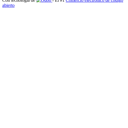
Con tecnología de
- El #1
Comercio electrónico de código
abierto