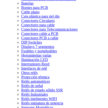
Baterías
Bornes para PCB
Cable plano
Caja plástica para riel din
Conectores Circulares
Conectores para cable
Conectores para Telecomunicaciones
Conectores cable a PCB
Conectores PCB a cable
DIP Switches
Displays 7 segmentos
Fusibles y portafusibles
Herramientas varias
Iluminación LED
Interruptores Reed
Interfaces de relé
Otros relés
Protección térmica
Relés automotrices
Relés de señal
Relés de estado sólido SSR
Relés Industriales
Relés inteligentes WIFI
Relés miniatura de potencia
Sensores Magnéticos