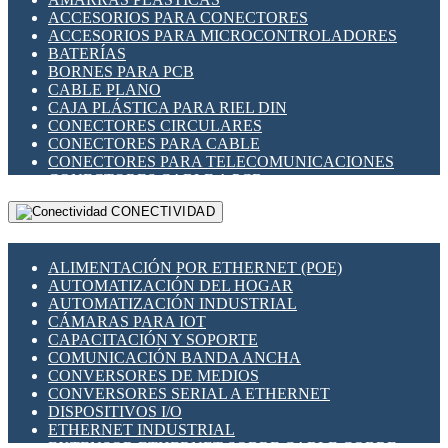
ENCHUFES INDUSTRIALES
ACCESORIOS PARA CONECTORES
INDICADORES PARA PANEL
ACCESORIOS PARA MICROCONTROLADORES
INTERFACES DE RELÉ
BATERÍAS
INTERRUPTORES FIN DE CARRERA
BORNES PARA PCB
LLAVES CONMUTADORAS
CABLE PLANO
MEDIDORES DE ENERGÍA Y TC'S DE CORRIENTE
CAJA PLÁSTICA PARA RIEL DIN
MOTORES PASO A PASO
CONECTORES CIRCULARES
PANTALLAS HMI
CONECTORES PARA CABLE
PLC -CONTROLADORES LÓGICO PROGRAMABLES
CONECTORES PARA TELECOMUNICACIONES
PROGRAMADORES DE HORARIO
CONECTORES CABLE A PCB
PROTECCIÓN ELÉCTRICA
CONECTORES PCB A CABLE
RELÉS DE PROTECCIÓN
CONECTIVIDAD
DIP SWITCHES
SENSORES CAPACITIVOS
DISPLAYS 7 SEGMENTOS
SENSORES DE POSICIÓN LINEAL
FUSIBLES Y PORTAFUSIBLES
SENSORES FOTOELÉCTRICOS
ALIMENTACIÓN POR ETHERNET (POE)
HERRAMIENTAS VARIAS
SENSORES INDUCTIVOS
AUTOMATIZACIÓN DEL HOGAR
ILUMINACIÓN LED
TEMPORIZADORES
AUTOMATIZACIÓN INDUSTRIAL
INTERRUPTORES REED
VARIACS
CÁMARAS PARA IOT
INTERFACES DE RELÉ
VARIADORES DE FRECUENCIA [VDF]
CAPACITACIÓN Y SOPORTE
OTROS RELÉS
SECCIONADORES - INTERRUPTORES
COMUNICACIÓN BANDA ANCHA
PROTECCIÓN TÉRMICA
MAQUINARIA
CONVERSORES DE MEDIOS
RELÉS AUTOMOTRICES
CONVERSORES SERIAL A ETHERNET
RELÉS DE SEÑAL
DISPOSITIVOS I/O
RELÉS DE ESTADO SÓLIDO SSR
ETHERNET INDUSTRIAL
RELÉS INDUSTRIALES
EXTENSOR ETHERNET SOBRE CABLE COBRE