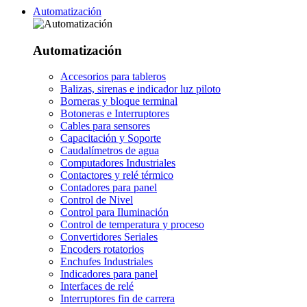
Automatización
Automatización
Accesorios para tableros
Balizas, sirenas e indicador luz piloto
Borneras y bloque terminal
Botoneras e Interruptores
Cables para sensores
Capacitación y Soporte
Caudalímetros de agua
Computadores Industriales
Contactores y relé térmico
Contadores para panel
Control de Nivel
Control para Iluminación
Control de temperatura y proceso
Convertidores Seriales
Encoders rotatorios
Enchufes Industriales
Indicadores para panel
Interfaces de relé
Interruptores fin de carrera