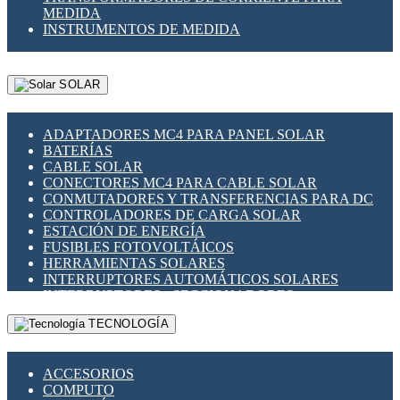
MEDIDA
INSTRUMENTOS DE MEDIDA
SOLAR
ADAPTADORES MC4 PARA PANEL SOLAR
BATERÍAS
CABLE SOLAR
CONECTORES MC4 PARA CABLE SOLAR
CONMUTADORES Y TRANSFERENCIAS PARA DC
CONTROLADORES DE CARGA SOLAR
ESTACIÓN DE ENERGÍA
FUSIBLES FOTOVOLTÁICOS
HERRAMIENTAS SOLARES
INTERRUPTORES AUTOMÁTICOS SOLARES
INTERRUPTORES - SECCIONADORES
FOTOVOLTÁICOS
TECNOLOGÍA
MONTAJE PANEL SOLAR
PORTA FUSIBLES Y SECCIONADORES
FOTOVOLTAICOS
ACCESORIOS
SUPRESOR DE TRANSIENTES SPDS PARA
COMPUTO
APLICACIONES FOTOVOLTAICAS