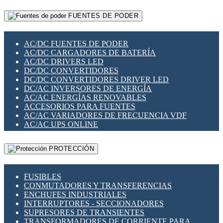
RELÉS INTELIGENTES WIFI
GATEWAY LORAWAN
RELÉS MINIATURA DE POTENCIA
FUENTES DE PODER
GESTIÓN DE REDES
SENSORES MAGNÉTICOS
INFRAESTRUCTURA ETHERCAT
SOPORTE PARA CIRCUITO IMPRESO
PERIFÉRICOS DE RED
SOQUETES PARA RELÉ
AC/DC FUENTES DE PODER
PLACAS MODULARES IOT
SWITCH Y MICROSWITCH
AC/DC CARGADORES DE BATERÍA
SWITCHES Y REDES WIFI
TARJETAS PI
AC/DC DRIVERS LED
SOLUCIONES IOT
UNIÓN Y DERIVACIÓN DE CABLE
DC/DC CONVERTIDORES
SOLUCIONES LORAWAN
DC/DC CONVERTIDORES DRIVER LED
SOLUCIONES RED CELULAR
DC/AC INVERSORES DE ENERGÍA
SEGURIDAD PARA REDES
AC/AC ENERGÍAS RENOVABLES
SWITCHES LAN
ACCESORIOS PARA FUENTES
TELEFONÍA IP (VOIP)
AC/AC VARIADORES DE FRECUENCIA VDF
VIGILANCIA IP (CCTV)
AC/AC UPS ONLINE
MESHTASTIC
PROTECCIÓN
FUSIBLES
CONMUTADORES Y TRANSFERENCIAS
ENCHUFES INDUSTRIALES
INTERRUPTORES - SECCIONADORES
SUPRESORES DE TRANSIENTES
TRANSFORMADORES DE CORRIENTE PARA