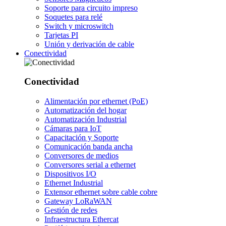
Soporte para circuito impreso
Soquetes para relé
Switch y microswitch
Tarjetas PI
Unión y derivación de cable
Conectividad
Conectividad
Alimentación por ethernet (PoE)
Automatización del hogar
Automatización Industrial
Cámaras para IoT
Capacitación y Soporte
Comunicación banda ancha
Conversores de medios
Conversores serial a ethernet
Dispositivos I/O
Ethernet Industrial
Extensor ethernet sobre cable cobre
Gateway LoRaWAN
Gestión de redes
Infraestructura Ethercat