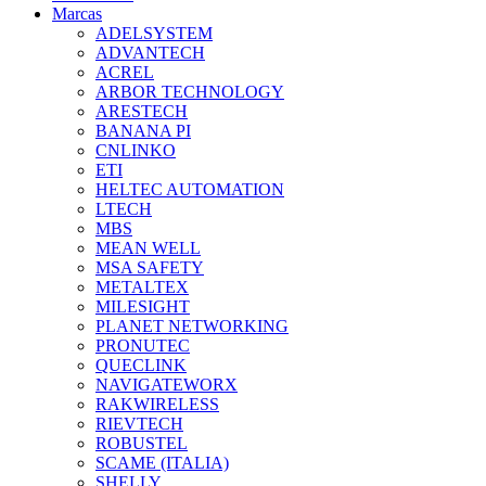
Marcas
ADELSYSTEM
ADVANTECH
ACREL
ARBOR TECHNOLOGY
ARESTECH
BANANA PI
CNLINKO
ETI
HELTEC AUTOMATION
LTECH
MBS
MEAN WELL
MSA SAFETY
METALTEX
MILESIGHT
PLANET NETWORKING
PRONUTEC
QUECLINK
NAVIGATEWORX
RAKWIRELESS
RIEVTECH
ROBUSTEL
SCAME (ITALIA)
SHELLY