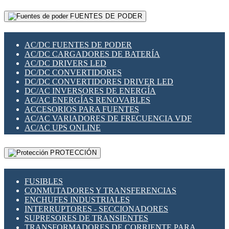
RELÉS INTELIGENTES WIFI
GATEWAY LORAWAN
RELÉS MINIATURA DE POTENCIA
FUENTES DE PODER
GESTIÓN DE REDES
SENSORES MAGNÉTICOS
INFRAESTRUCTURA ETHERCAT
SOPORTE PARA CIRCUITO IMPRESO
PERIFÉRICOS DE RED
SOQUETES PARA RELÉ
AC/DC FUENTES DE PODER
PLACAS MODULARES IOT
SWITCH Y MICROSWITCH
AC/DC CARGADORES DE BATERÍA
SWITCHES Y REDES WIFI
TARJETAS PI
AC/DC DRIVERS LED
SOLUCIONES IOT
UNIÓN Y DERIVACIÓN DE CABLE
DC/DC CONVERTIDORES
SOLUCIONES LORAWAN
DC/DC CONVERTIDORES DRIVER LED
SOLUCIONES RED CELULAR
DC/AC INVERSORES DE ENERGÍA
SEGURIDAD PARA REDES
AC/AC ENERGÍAS RENOVABLES
SWITCHES LAN
ACCESORIOS PARA FUENTES
TELEFONÍA IP (VOIP)
AC/AC VARIADORES DE FRECUENCIA VDF
VIGILANCIA IP (CCTV)
AC/AC UPS ONLINE
MESHTASTIC
PROTECCIÓN
FUSIBLES
CONMUTADORES Y TRANSFERENCIAS
ENCHUFES INDUSTRIALES
INTERRUPTORES - SECCIONADORES
SUPRESORES DE TRANSIENTES
TRANSFORMADORES DE CORRIENTE PARA