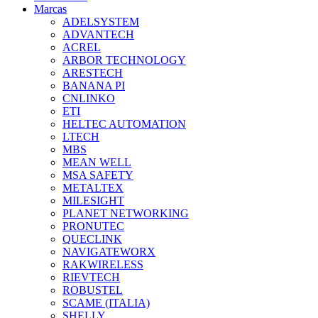
Marcas
ADELSYSTEM
ADVANTECH
ACREL
ARBOR TECHNOLOGY
ARESTECH
BANANA PI
CNLINKO
ETI
HELTEC AUTOMATION
LTECH
MBS
MEAN WELL
MSA SAFETY
METALTEX
MILESIGHT
PLANET NETWORKING
PRONUTEC
QUECLINK
NAVIGATEWORX
RAKWIRELESS
RIEVTECH
ROBUSTEL
SCAME (ITALIA)
SHELLY