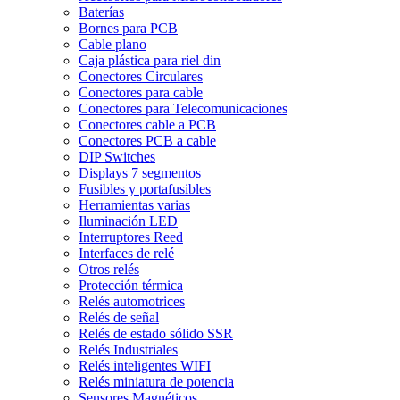
Baterías
Bornes para PCB
Cable plano
Caja plástica para riel din
Conectores Circulares
Conectores para cable
Conectores para Telecomunicaciones
Conectores cable a PCB
Conectores PCB a cable
DIP Switches
Displays 7 segmentos
Fusibles y portafusibles
Herramientas varias
Iluminación LED
Interruptores Reed
Interfaces de relé
Otros relés
Protección térmica
Relés automotrices
Relés de señal
Relés de estado sólido SSR
Relés Industriales
Relés inteligentes WIFI
Relés miniatura de potencia
Sensores Magnéticos