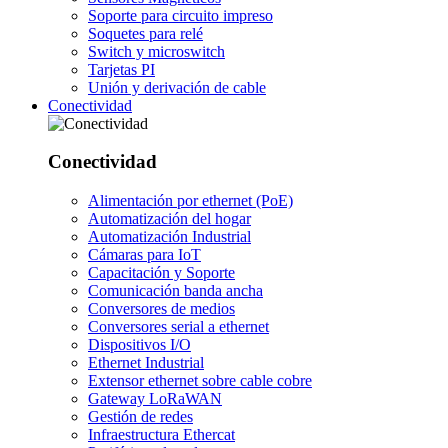
Soporte para circuito impreso
Soquetes para relé
Switch y microswitch
Tarjetas PI
Unión y derivación de cable
Conectividad
Conectividad
Alimentación por ethernet (PoE)
Automatización del hogar
Automatización Industrial
Cámaras para IoT
Capacitación y Soporte
Comunicación banda ancha
Conversores de medios
Conversores serial a ethernet
Dispositivos I/O
Ethernet Industrial
Extensor ethernet sobre cable cobre
Gateway LoRaWAN
Gestión de redes
Infraestructura Ethercat