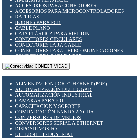
ENCHUFES INDUSTRIALES
ACCESORIOS PARA CONECTORES
INDICADORES PARA PANEL
ACCESORIOS PARA MICROCONTROLADORES
INTERFACES DE RELÉ
BATERÍAS
INTERRUPTORES FIN DE CARRERA
BORNES PARA PCB
LLAVES CONMUTADORAS
CABLE PLANO
MEDIDORES DE ENERGÍA Y TC'S DE CORRIENTE
CAJA PLÁSTICA PARA RIEL DIN
MOTORES PASO A PASO
CONECTORES CIRCULARES
PANTALLAS HMI
CONECTORES PARA CABLE
PLC -CONTROLADORES LÓGICO PROGRAMABLES
CONECTORES PARA TELECOMUNICACIONES
PROGRAMADORES DE HORARIO
CONECTORES CABLE A PCB
PROTECCIÓN ELÉCTRICA
CONECTORES PCB A CABLE
RELÉS DE PROTECCIÓN
CONECTIVIDAD
DIP SWITCHES
SENSORES CAPACITIVOS
DISPLAYS 7 SEGMENTOS
SENSORES DE POSICIÓN LINEAL
FUSIBLES Y PORTAFUSIBLES
SENSORES FOTOELÉCTRICOS
ALIMENTACIÓN POR ETHERNET (POE)
HERRAMIENTAS VARIAS
SENSORES INDUCTIVOS
AUTOMATIZACIÓN DEL HOGAR
ILUMINACIÓN LED
TEMPORIZADORES
AUTOMATIZACIÓN INDUSTRIAL
INTERRUPTORES REED
VARIACS
CÁMARAS PARA IOT
INTERFACES DE RELÉ
VARIADORES DE FRECUENCIA [VDF]
CAPACITACIÓN Y SOPORTE
OTROS RELÉS
SECCIONADORES - INTERRUPTORES
COMUNICACIÓN BANDA ANCHA
PROTECCIÓN TÉRMICA
MAQUINARIA
CONVERSORES DE MEDIOS
RELÉS AUTOMOTRICES
CONVERSORES SERIAL A ETHERNET
RELÉS DE SEÑAL
DISPOSITIVOS I/O
RELÉS DE ESTADO SÓLIDO SSR
ETHERNET INDUSTRIAL
RELÉS INDUSTRIALES
EXTENSOR ETHERNET SOBRE CABLE COBRE