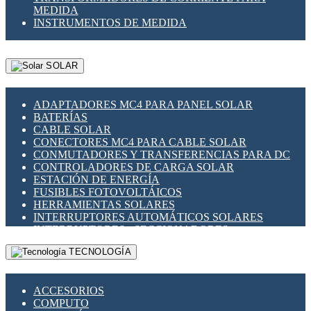
MEDIDA
INSTRUMENTOS DE MEDIDA
SOLAR
ADAPTADORES MC4 PARA PANEL SOLAR
BATERÍAS
CABLE SOLAR
CONECTORES MC4 PARA CABLE SOLAR
CONMUTADORES Y TRANSFERENCIAS PARA DC
CONTROLADORES DE CARGA SOLAR
ESTACIÓN DE ENERGÍA
FUSIBLES FOTOVOLTÁICOS
HERRAMIENTAS SOLARES
INTERRUPTORES AUTOMÁTICOS SOLARES
INTERRUPTORES - SECCIONADORES
FOTOVOLTÁICOS
TECNOLOGÍA
MONTAJE PANEL SOLAR
PORTA FUSIBLES Y SECCIONADORES
FOTOVOLTAICOS
ACCESORIOS
SUPRESOR DE TRANSIENTES SPDS PARA
COMPUTO
APLICACIONES FOTOVOLTAICAS