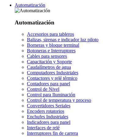
Automatización
Automatización
Accesorios para tableros
Balizas, sirenas e indicador luz piloto
Borneras y bloque terminal
Botoneras e Interruptores
Cables para sensores
Capacitación y Soporte
Caudalímetros de agua
Computadores Industriales
Contactores y relé térmico
Contadores para panel
Control de Nivel
Control para Iluminación
Control de temperatura y proceso
Convertidores Seriales
Encoders rotatorios
Enchufes Industriales
Indicadores para panel
Interfaces de relé
Interruptores fin de carrera