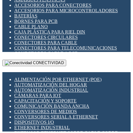
ENCHUFES INDUSTRIALES
ACCESORIOS PARA CONECTORES
INDICADORES PARA PANEL
ACCESORIOS PARA MICROCONTROLADORES
INTERFACES DE RELÉ
BATERÍAS
INTERRUPTORES FIN DE CARRERA
BORNES PARA PCB
LLAVES CONMUTADORAS
CABLE PLANO
MEDIDORES DE ENERGÍA Y TC'S DE CORRIENTE
CAJA PLÁSTICA PARA RIEL DIN
MOTORES PASO A PASO
CONECTORES CIRCULARES
PANTALLAS HMI
CONECTORES PARA CABLE
PLC -CONTROLADORES LÓGICO PROGRAMABLES
CONECTORES PARA TELECOMUNICACIONES
PROGRAMADORES DE HORARIO
CONECTORES CABLE A PCB
PROTECCIÓN ELÉCTRICA
CONECTORES PCB A CABLE
RELÉS DE PROTECCIÓN
CONECTIVIDAD
DIP SWITCHES
SENSORES CAPACITIVOS
DISPLAYS 7 SEGMENTOS
SENSORES DE POSICIÓN LINEAL
FUSIBLES Y PORTAFUSIBLES
SENSORES FOTOELÉCTRICOS
ALIMENTACIÓN POR ETHERNET (POE)
HERRAMIENTAS VARIAS
SENSORES INDUCTIVOS
AUTOMATIZACIÓN DEL HOGAR
ILUMINACIÓN LED
TEMPORIZADORES
AUTOMATIZACIÓN INDUSTRIAL
INTERRUPTORES REED
VARIACS
CÁMARAS PARA IOT
INTERFACES DE RELÉ
VARIADORES DE FRECUENCIA [VDF]
CAPACITACIÓN Y SOPORTE
OTROS RELÉS
SECCIONADORES - INTERRUPTORES
COMUNICACIÓN BANDA ANCHA
PROTECCIÓN TÉRMICA
MAQUINARIA
CONVERSORES DE MEDIOS
RELÉS AUTOMOTRICES
CONVERSORES SERIAL A ETHERNET
RELÉS DE SEÑAL
DISPOSITIVOS I/O
RELÉS DE ESTADO SÓLIDO SSR
ETHERNET INDUSTRIAL
RELÉS INDUSTRIALES
EXTENSOR ETHERNET SOBRE CABLE COBRE