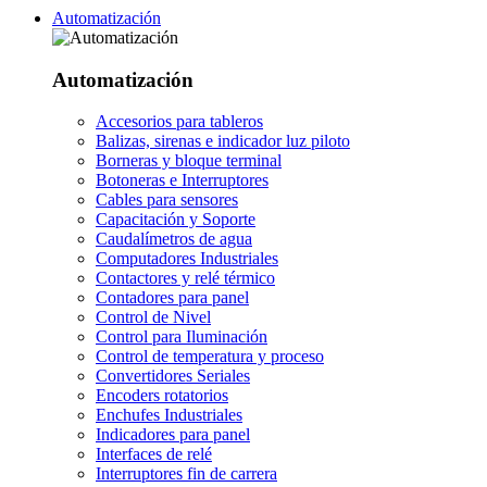
Automatización
Automatización
Accesorios para tableros
Balizas, sirenas e indicador luz piloto
Borneras y bloque terminal
Botoneras e Interruptores
Cables para sensores
Capacitación y Soporte
Caudalímetros de agua
Computadores Industriales
Contactores y relé térmico
Contadores para panel
Control de Nivel
Control para Iluminación
Control de temperatura y proceso
Convertidores Seriales
Encoders rotatorios
Enchufes Industriales
Indicadores para panel
Interfaces de relé
Interruptores fin de carrera