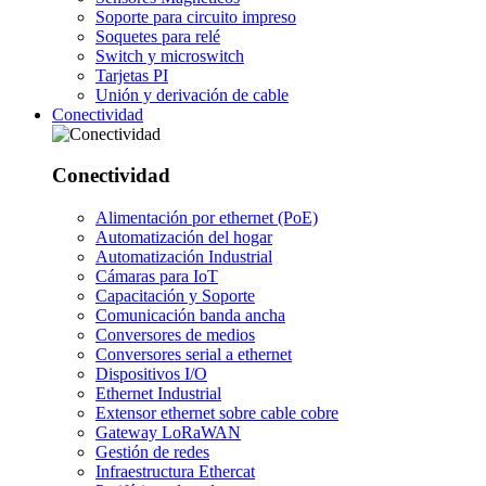
Soporte para circuito impreso
Soquetes para relé
Switch y microswitch
Tarjetas PI
Unión y derivación de cable
Conectividad
Conectividad
Alimentación por ethernet (PoE)
Automatización del hogar
Automatización Industrial
Cámaras para IoT
Capacitación y Soporte
Comunicación banda ancha
Conversores de medios
Conversores serial a ethernet
Dispositivos I/O
Ethernet Industrial
Extensor ethernet sobre cable cobre
Gateway LoRaWAN
Gestión de redes
Infraestructura Ethercat