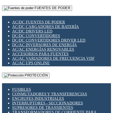
RELÉS INTELIGENTES WIFI
GATEWAY LORAWAN
RELÉS MINIATURA DE POTENCIA
FUENTES DE PODER
GESTIÓN DE REDES
SENSORES MAGNÉTICOS
INFRAESTRUCTURA ETHERCAT
SOPORTE PARA CIRCUITO IMPRESO
PERIFÉRICOS DE RED
SOQUETES PARA RELÉ
AC/DC FUENTES DE PODER
PLACAS MODULARES IOT
SWITCH Y MICROSWITCH
AC/DC CARGADORES DE BATERÍA
SWITCHES Y REDES WIFI
TARJETAS PI
AC/DC DRIVERS LED
SOLUCIONES IOT
UNIÓN Y DERIVACIÓN DE CABLE
DC/DC CONVERTIDORES
SOLUCIONES LORAWAN
DC/DC CONVERTIDORES DRIVER LED
SOLUCIONES RED CELULAR
DC/AC INVERSORES DE ENERGÍA
SEGURIDAD PARA REDES
AC/AC ENERGÍAS RENOVABLES
SWITCHES LAN
ACCESORIOS PARA FUENTES
TELEFONÍA IP (VOIP)
AC/AC VARIADORES DE FRECUENCIA VDF
VIGILANCIA IP (CCTV)
AC/AC UPS ONLINE
MESHTASTIC
PROTECCIÓN
FUSIBLES
CONMUTADORES Y TRANSFERENCIAS
ENCHUFES INDUSTRIALES
INTERRUPTORES - SECCIONADORES
SUPRESORES DE TRANSIENTES
TRANSFORMADORES DE CORRIENTE PARA