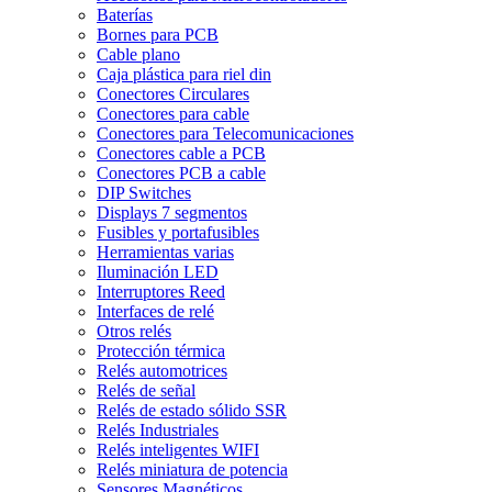
Baterías
Bornes para PCB
Cable plano
Caja plástica para riel din
Conectores Circulares
Conectores para cable
Conectores para Telecomunicaciones
Conectores cable a PCB
Conectores PCB a cable
DIP Switches
Displays 7 segmentos
Fusibles y portafusibles
Herramientas varias
Iluminación LED
Interruptores Reed
Interfaces de relé
Otros relés
Protección térmica
Relés automotrices
Relés de señal
Relés de estado sólido SSR
Relés Industriales
Relés inteligentes WIFI
Relés miniatura de potencia
Sensores Magnéticos