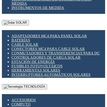
MEDIDA
INSTRUMENTOS DE MEDIDA
SOLAR
ADAPTADORES MC4 PARA PANEL SOLAR
BATERÍAS
CABLE SOLAR
CONECTORES MC4 PARA CABLE SOLAR
CONMUTADORES Y TRANSFERENCIAS PARA DC
CONTROLADORES DE CARGA SOLAR
ESTACIÓN DE ENERGÍA
FUSIBLES FOTOVOLTÁICOS
HERRAMIENTAS SOLARES
INTERRUPTORES AUTOMÁTICOS SOLARES
INTERRUPTORES - SECCIONADORES
FOTOVOLTÁICOS
TECNOLOGÍA
MONTAJE PANEL SOLAR
PORTA FUSIBLES Y SECCIONADORES
FOTOVOLTAICOS
ACCESORIOS
SUPRESOR DE TRANSIENTES SPDS PARA
COMPUTO
APLICACIONES FOTOVOLTAICAS