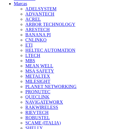
Marcas
ADELSYSTEM
ADVANTECH
ACREL
ARBOR TECHNOLOGY
ARESTECH
BANANA PI
CNLINKO
ETI
HELTEC AUTOMATION
LTECH
MBS
MEAN WELL
MSA SAFETY
METALTEX
MILESIGHT
PLANET NETWORKING
PRONUTEC
QUECLINK
NAVIGATEWORX
RAKWIRELESS
RIEVTECH
ROBUSTEL
SCAME (ITALIA)
SHELLY