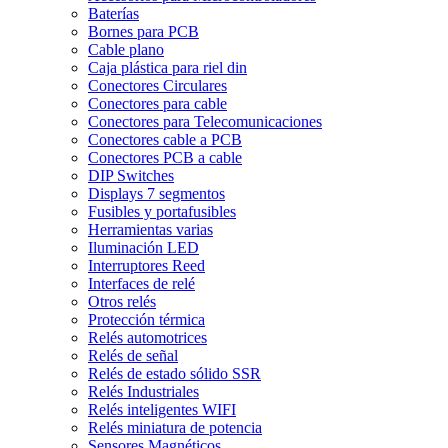
Baterías
Bornes para PCB
Cable plano
Caja plástica para riel din
Conectores Circulares
Conectores para cable
Conectores para Telecomunicaciones
Conectores cable a PCB
Conectores PCB a cable
DIP Switches
Displays 7 segmentos
Fusibles y portafusibles
Herramientas varias
Iluminación LED
Interruptores Reed
Interfaces de relé
Otros relés
Protección térmica
Relés automotrices
Relés de señal
Relés de estado sólido SSR
Relés Industriales
Relés inteligentes WIFI
Relés miniatura de potencia
Sensores Magnéticos