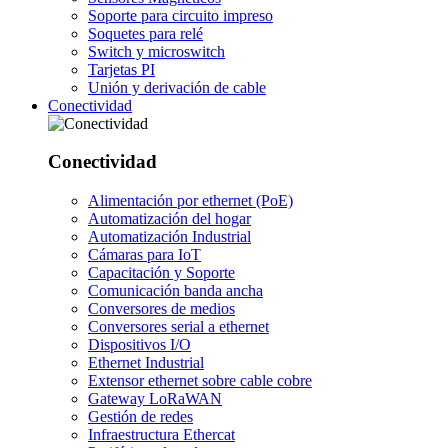
Soporte para circuito impreso
Soquetes para relé
Switch y microswitch
Tarjetas PI
Unión y derivación de cable
Conectividad
Conectividad
Alimentación por ethernet (PoE)
Automatización del hogar
Automatización Industrial
Cámaras para IoT
Capacitación y Soporte
Comunicación banda ancha
Conversores de medios
Conversores serial a ethernet
Dispositivos I/O
Ethernet Industrial
Extensor ethernet sobre cable cobre
Gateway LoRaWAN
Gestión de redes
Infraestructura Ethercat