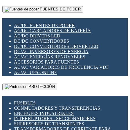
RELÉS INTELIGENTES WIFI
GATEWAY LORAWAN
RELÉS MINIATURA DE POTENCIA
FUENTES DE PODER
GESTIÓN DE REDES
SENSORES MAGNÉTICOS
INFRAESTRUCTURA ETHERCAT
SOPORTE PARA CIRCUITO IMPRESO
PERIFÉRICOS DE RED
SOQUETES PARA RELÉ
AC/DC FUENTES DE PODER
PLACAS MODULARES IOT
SWITCH Y MICROSWITCH
AC/DC CARGADORES DE BATERÍA
SWITCHES Y REDES WIFI
TARJETAS PI
AC/DC DRIVERS LED
SOLUCIONES IOT
UNIÓN Y DERIVACIÓN DE CABLE
DC/DC CONVERTIDORES
SOLUCIONES LORAWAN
DC/DC CONVERTIDORES DRIVER LED
SOLUCIONES RED CELULAR
DC/AC INVERSORES DE ENERGÍA
SEGURIDAD PARA REDES
AC/AC ENERGÍAS RENOVABLES
SWITCHES LAN
ACCESORIOS PARA FUENTES
TELEFONÍA IP (VOIP)
AC/AC VARIADORES DE FRECUENCIA VDF
VIGILANCIA IP (CCTV)
AC/AC UPS ONLINE
MESHTASTIC
PROTECCIÓN
FUSIBLES
CONMUTADORES Y TRANSFERENCIAS
ENCHUFES INDUSTRIALES
INTERRUPTORES - SECCIONADORES
SUPRESORES DE TRANSIENTES
TRANSFORMADORES DE CORRIENTE PARA