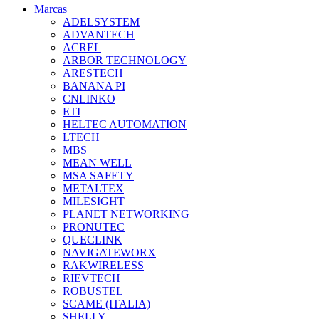
Marcas
ADELSYSTEM
ADVANTECH
ACREL
ARBOR TECHNOLOGY
ARESTECH
BANANA PI
CNLINKO
ETI
HELTEC AUTOMATION
LTECH
MBS
MEAN WELL
MSA SAFETY
METALTEX
MILESIGHT
PLANET NETWORKING
PRONUTEC
QUECLINK
NAVIGATEWORX
RAKWIRELESS
RIEVTECH
ROBUSTEL
SCAME (ITALIA)
SHELLY