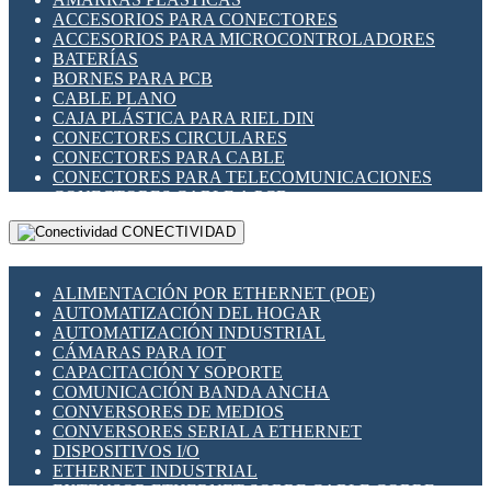
ENCHUFES INDUSTRIALES
ACCESORIOS PARA CONECTORES
INDICADORES PARA PANEL
ACCESORIOS PARA MICROCONTROLADORES
INTERFACES DE RELÉ
BATERÍAS
INTERRUPTORES FIN DE CARRERA
BORNES PARA PCB
LLAVES CONMUTADORAS
CABLE PLANO
MEDIDORES DE ENERGÍA Y TC'S DE CORRIENTE
CAJA PLÁSTICA PARA RIEL DIN
MOTORES PASO A PASO
CONECTORES CIRCULARES
PANTALLAS HMI
CONECTORES PARA CABLE
PLC -CONTROLADORES LÓGICO PROGRAMABLES
CONECTORES PARA TELECOMUNICACIONES
PROGRAMADORES DE HORARIO
CONECTORES CABLE A PCB
PROTECCIÓN ELÉCTRICA
CONECTORES PCB A CABLE
RELÉS DE PROTECCIÓN
CONECTIVIDAD
DIP SWITCHES
SENSORES CAPACITIVOS
DISPLAYS 7 SEGMENTOS
SENSORES DE POSICIÓN LINEAL
FUSIBLES Y PORTAFUSIBLES
SENSORES FOTOELÉCTRICOS
ALIMENTACIÓN POR ETHERNET (POE)
HERRAMIENTAS VARIAS
SENSORES INDUCTIVOS
AUTOMATIZACIÓN DEL HOGAR
ILUMINACIÓN LED
TEMPORIZADORES
AUTOMATIZACIÓN INDUSTRIAL
INTERRUPTORES REED
VARIACS
CÁMARAS PARA IOT
INTERFACES DE RELÉ
VARIADORES DE FRECUENCIA [VDF]
CAPACITACIÓN Y SOPORTE
OTROS RELÉS
SECCIONADORES - INTERRUPTORES
COMUNICACIÓN BANDA ANCHA
PROTECCIÓN TÉRMICA
MAQUINARIA
CONVERSORES DE MEDIOS
RELÉS AUTOMOTRICES
CONVERSORES SERIAL A ETHERNET
RELÉS DE SEÑAL
DISPOSITIVOS I/O
RELÉS DE ESTADO SÓLIDO SSR
ETHERNET INDUSTRIAL
RELÉS INDUSTRIALES
EXTENSOR ETHERNET SOBRE CABLE COBRE