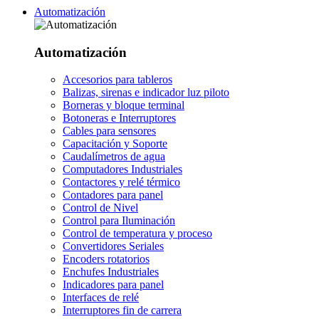
Automatización
Automatización
Accesorios para tableros
Balizas, sirenas e indicador luz piloto
Borneras y bloque terminal
Botoneras e Interruptores
Cables para sensores
Capacitación y Soporte
Caudalímetros de agua
Computadores Industriales
Contactores y relé térmico
Contadores para panel
Control de Nivel
Control para Iluminación
Control de temperatura y proceso
Convertidores Seriales
Encoders rotatorios
Enchufes Industriales
Indicadores para panel
Interfaces de relé
Interruptores fin de carrera