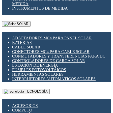
MEDIDA
INSTRUMENTOS DE MEDIDA
SOLAR
ADAPTADORES MC4 PARA PANEL SOLAR
BATERÍAS
CABLE SOLAR
CONECTORES MC4 PARA CABLE SOLAR
CONMUTADORES Y TRANSFERENCIAS PARA DC
CONTROLADORES DE CARGA SOLAR
ESTACIÓN DE ENERGÍA
FUSIBLES FOTOVOLTÁICOS
HERRAMIENTAS SOLARES
INTERRUPTORES AUTOMÁTICOS SOLARES
INTERRUPTORES - SECCIONADORES
FOTOVOLTÁICOS
TECNOLOGÍA
MONTAJE PANEL SOLAR
PORTA FUSIBLES Y SECCIONADORES
FOTOVOLTAICOS
ACCESORIOS
SUPRESOR DE TRANSIENTES SPDS PARA
COMPUTO
APLICACIONES FOTOVOLTAICAS