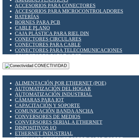
ENCHUFES INDUSTRIALES
ACCESORIOS PARA CONECTORES
INDICADORES PARA PANEL
ACCESORIOS PARA MICROCONTROLADORES
INTERFACES DE RELÉ
BATERÍAS
INTERRUPTORES FIN DE CARRERA
BORNES PARA PCB
LLAVES CONMUTADORAS
CABLE PLANO
MEDIDORES DE ENERGÍA Y TC'S DE CORRIENTE
CAJA PLÁSTICA PARA RIEL DIN
MOTORES PASO A PASO
CONECTORES CIRCULARES
PANTALLAS HMI
CONECTORES PARA CABLE
PLC -CONTROLADORES LÓGICO PROGRAMABLES
CONECTORES PARA TELECOMUNICACIONES
PROGRAMADORES DE HORARIO
CONECTORES CABLE A PCB
PROTECCIÓN ELÉCTRICA
CONECTORES PCB A CABLE
RELÉS DE PROTECCIÓN
CONECTIVIDAD
DIP SWITCHES
SENSORES CAPACITIVOS
DISPLAYS 7 SEGMENTOS
SENSORES DE POSICIÓN LINEAL
FUSIBLES Y PORTAFUSIBLES
SENSORES FOTOELÉCTRICOS
ALIMENTACIÓN POR ETHERNET (POE)
HERRAMIENTAS VARIAS
SENSORES INDUCTIVOS
AUTOMATIZACIÓN DEL HOGAR
ILUMINACIÓN LED
TEMPORIZADORES
AUTOMATIZACIÓN INDUSTRIAL
INTERRUPTORES REED
VARIACS
CÁMARAS PARA IOT
INTERFACES DE RELÉ
VARIADORES DE FRECUENCIA [VDF]
CAPACITACIÓN Y SOPORTE
OTROS RELÉS
SECCIONADORES - INTERRUPTORES
COMUNICACIÓN BANDA ANCHA
PROTECCIÓN TÉRMICA
MAQUINARIA
CONVERSORES DE MEDIOS
RELÉS AUTOMOTRICES
CONVERSORES SERIAL A ETHERNET
RELÉS DE SEÑAL
DISPOSITIVOS I/O
RELÉS DE ESTADO SÓLIDO SSR
ETHERNET INDUSTRIAL
RELÉS INDUSTRIALES
EXTENSOR ETHERNET SOBRE CABLE COBRE