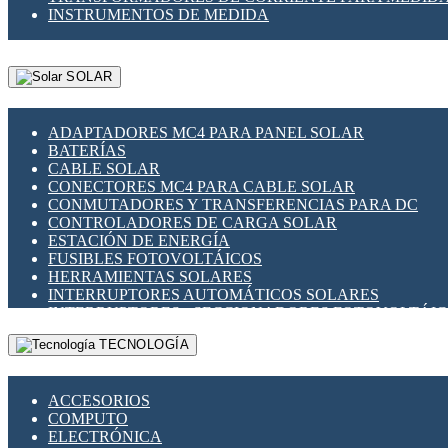
INSTRUMENTOS DE MEDIDA
SOLAR
ADAPTADORES MC4 PARA PANEL SOLAR
BATERÍAS
CABLE SOLAR
CONECTORES MC4 PARA CABLE SOLAR
CONMUTADORES Y TRANSFERENCIAS PARA DC
CONTROLADORES DE CARGA SOLAR
ESTACIÓN DE ENERGÍA
FUSIBLES FOTOVOLTÁICOS
HERRAMIENTAS SOLARES
INTERRUPTORES AUTOMÁTICOS SOLARES
INTERRUPTORES - SECCIONADORES FOTOVOLTÁI
MONTAJE PANEL SOLAR
TECNOLOGÍA
PORTA FUSIBLES Y SECCIONADORES FOTOVOLTAI
SUPRESOR DE TRANSIENTES SPDS PARA APLICACI
ACCESORIOS
COMPUTO
ELECTRÓNICA