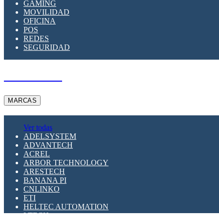
GAMING
MOVILIDAD
OFICINA
POS
REDES
SEGURIDAD
A PEDIDO
MARCAS
Ver todas
ADELSYSTEM
ADVANTECH
ACREL
ARBOR TECHNOLOGY
ARESTECH
BANANA PI
CNLINKO
ETI
HELTEC AUTOMATION
LTECH