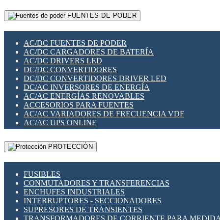
RELÉS INTELIGENTES WIFI
GATEWAY LORAWAN
RELÉS MINIATURA DE POTENCIA
FUENTES DE PODER
GESTIÓN DE REDES
SENSORES MAGNÉTICOS
INFRAESTRUCTURA ETHERCAT
SOPORTE PARA CIRCUITO IMPRESO
PERIFÉRICOS DE RED
SOQUETES PARA RELÉ
AC/DC FUENTES DE PODER
PLACAS MODULARES IOT
SWITCH Y MICROSWITCH
AC/DC CARGADORES DE BATERÍA
SWITCHES Y REDES WIFI
TARJETAS PI
AC/DC DRIVERS LED
SOLUCIONES IOT
UNIÓN Y DERIVACIÓN DE CABLE
DC/DC CONVERTIDORES
SOLUCIONES LORAWAN
DC/DC CONVERTIDORES DRIVER LED
SOLUCIONES RED CELULAR
DC/AC INVERSORES DE ENERGÍA
SEGURIDAD PARA REDES
AC/AC ENERGÍAS RENOVABLES
SWITCHES LAN
ACCESORIOS PARA FUENTES
TELEFONÍA IP (VOIP)
AC/AC VARIADORES DE FRECUENCIA VDF
VIGILANCIA IP (CCTV)
AC/AC UPS ONLINE
MESHTASTIC
PROTECCIÓN
FUSIBLES
CONMUTADORES Y TRANSFERENCIAS
ENCHUFES INDUSTRIALES
INTERRUPTORES - SECCIONADORES
SUPRESORES DE TRANSIENTES
TRANSFORMADORES DE CORRIENTE PARA MEDID