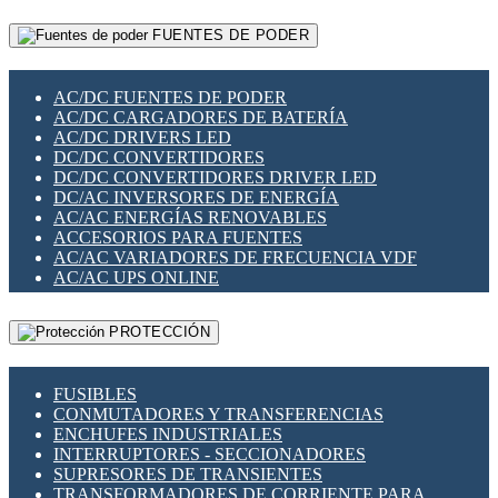
RELÉS INTELIGENTES WIFI
GATEWAY LORAWAN
RELÉS MINIATURA DE POTENCIA
FUENTES DE PODER
GESTIÓN DE REDES
SENSORES MAGNÉTICOS
INFRAESTRUCTURA ETHERCAT
SOPORTE PARA CIRCUITO IMPRESO
PERIFÉRICOS DE RED
SOQUETES PARA RELÉ
AC/DC FUENTES DE PODER
PLACAS MODULARES IOT
SWITCH Y MICROSWITCH
AC/DC CARGADORES DE BATERÍA
SWITCHES Y REDES WIFI
TARJETAS PI
AC/DC DRIVERS LED
SOLUCIONES IOT
UNIÓN Y DERIVACIÓN DE CABLE
DC/DC CONVERTIDORES
SOLUCIONES LORAWAN
DC/DC CONVERTIDORES DRIVER LED
SOLUCIONES RED CELULAR
DC/AC INVERSORES DE ENERGÍA
SEGURIDAD PARA REDES
AC/AC ENERGÍAS RENOVABLES
SWITCHES LAN
ACCESORIOS PARA FUENTES
TELEFONÍA IP (VOIP)
AC/AC VARIADORES DE FRECUENCIA VDF
VIGILANCIA IP (CCTV)
AC/AC UPS ONLINE
MESHTASTIC
PROTECCIÓN
FUSIBLES
CONMUTADORES Y TRANSFERENCIAS
ENCHUFES INDUSTRIALES
INTERRUPTORES - SECCIONADORES
SUPRESORES DE TRANSIENTES
TRANSFORMADORES DE CORRIENTE PARA