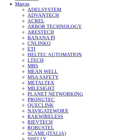
Marcas
ADELSYSTEM
ADVANTECH
ACREL
ARBOR TECHNOLOGY
ARESTECH
BANANA PI
CNLINKO
ETI
HELTEC AUTOMATION
LTECH
MBS
MEAN WELL
MSA SAFETY
METALTEX
MILESIGHT
PLANET NETWORKING
PRONUTEC
QUECLINK
NAVIGATEWORX
RAKWIRELESS
RIEVTECH
ROBUSTEL
SCAME (ITALIA)
SHELLY