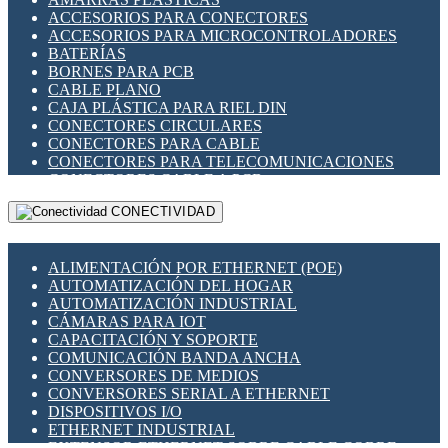
ENCHUFES INDUSTRIALES
ACCESORIOS PARA CONECTORES
INDICADORES PARA PANEL
ACCESORIOS PARA MICROCONTROLADORES
INTERFACES DE RELÉ
BATERÍAS
INTERRUPTORES FIN DE CARRERA
BORNES PARA PCB
LLAVES CONMUTADORAS
CABLE PLANO
MEDIDORES DE ENERGÍA Y TC'S DE CORRIENTE
CAJA PLÁSTICA PARA RIEL DIN
MOTORES PASO A PASO
CONECTORES CIRCULARES
PANTALLAS HMI
CONECTORES PARA CABLE
PLC -CONTROLADORES LÓGICO PROGRAMABLES
CONECTORES PARA TELECOMUNICACIONES
PROGRAMADORES DE HORARIO
CONECTORES CABLE A PCB
PROTECCIÓN ELÉCTRICA
CONECTORES PCB A CABLE
RELÉS DE PROTECCIÓN
CONECTIVIDAD
DIP SWITCHES
SENSORES CAPACITIVOS
DISPLAYS 7 SEGMENTOS
SENSORES DE POSICIÓN LINEAL
FUSIBLES Y PORTAFUSIBLES
SENSORES FOTOELÉCTRICOS
ALIMENTACIÓN POR ETHERNET (POE)
HERRAMIENTAS VARIAS
SENSORES INDUCTIVOS
AUTOMATIZACIÓN DEL HOGAR
ILUMINACIÓN LED
TEMPORIZADORES
AUTOMATIZACIÓN INDUSTRIAL
INTERRUPTORES REED
VARIACS
CÁMARAS PARA IOT
INTERFACES DE RELÉ
VARIADORES DE FRECUENCIA [VDF]
CAPACITACIÓN Y SOPORTE
OTROS RELÉS
SECCIONADORES - INTERRUPTORES
COMUNICACIÓN BANDA ANCHA
PROTECCIÓN TÉRMICA
MAQUINARIA
CONVERSORES DE MEDIOS
RELÉS AUTOMOTRICES
CONVERSORES SERIAL A ETHERNET
RELÉS DE SEÑAL
DISPOSITIVOS I/O
RELÉS DE ESTADO SÓLIDO SSR
ETHERNET INDUSTRIAL
RELÉS INDUSTRIALES
EXTENSOR ETHERNET SOBRE CABLE COBRE