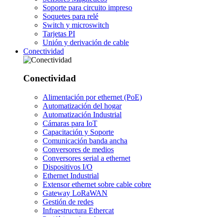
Soporte para circuito impreso
Soquetes para relé
Switch y microswitch
Tarjetas PI
Unión y derivación de cable
Conectividad
Conectividad
Alimentación por ethernet (PoE)
Automatización del hogar
Automatización Industrial
Cámaras para IoT
Capacitación y Soporte
Comunicación banda ancha
Conversores de medios
Conversores serial a ethernet
Dispositivos I/O
Ethernet Industrial
Extensor ethernet sobre cable cobre
Gateway LoRaWAN
Gestión de redes
Infraestructura Ethercat