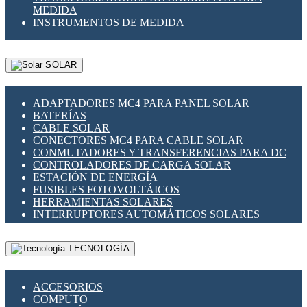
MEDIDA
INSTRUMENTOS DE MEDIDA
SOLAR
ADAPTADORES MC4 PARA PANEL SOLAR
BATERÍAS
CABLE SOLAR
CONECTORES MC4 PARA CABLE SOLAR
CONMUTADORES Y TRANSFERENCIAS PARA DC
CONTROLADORES DE CARGA SOLAR
ESTACIÓN DE ENERGÍA
FUSIBLES FOTOVOLTÁICOS
HERRAMIENTAS SOLARES
INTERRUPTORES AUTOMÁTICOS SOLARES
INTERRUPTORES - SECCIONADORES
FOTOVOLTÁICOS
TECNOLOGÍA
MONTAJE PANEL SOLAR
PORTA FUSIBLES Y SECCIONADORES
FOTOVOLTAICOS
ACCESORIOS
SUPRESOR DE TRANSIENTES SPDS PARA
COMPUTO
APLICACIONES FOTOVOLTAICAS