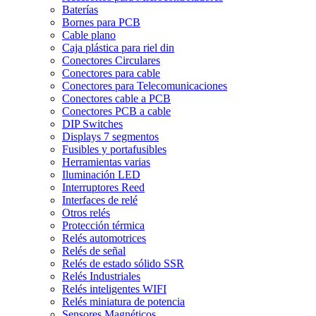
Baterías
Bornes para PCB
Cable plano
Caja plástica para riel din
Conectores Circulares
Conectores para cable
Conectores para Telecomunicaciones
Conectores cable a PCB
Conectores PCB a cable
DIP Switches
Displays 7 segmentos
Fusibles y portafusibles
Herramientas varias
Iluminación LED
Interruptores Reed
Interfaces de relé
Otros relés
Protección térmica
Relés automotrices
Relés de señal
Relés de estado sólido SSR
Relés Industriales
Relés inteligentes WIFI
Relés miniatura de potencia
Sensores Magnéticos