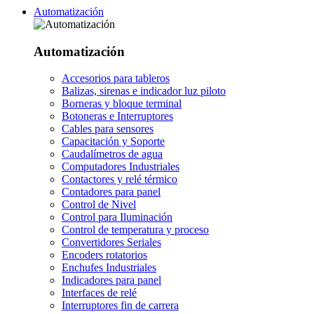
Automatización
Automatización
Accesorios para tableros
Balizas, sirenas e indicador luz piloto
Borneras y bloque terminal
Botoneras e Interruptores
Cables para sensores
Capacitación y Soporte
Caudalímetros de agua
Computadores Industriales
Contactores y relé térmico
Contadores para panel
Control de Nivel
Control para Iluminación
Control de temperatura y proceso
Convertidores Seriales
Encoders rotatorios
Enchufes Industriales
Indicadores para panel
Interfaces de relé
Interruptores fin de carrera