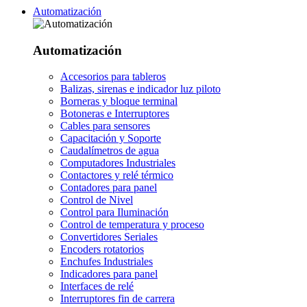
Automatización
Automatización
Accesorios para tableros
Balizas, sirenas e indicador luz piloto
Borneras y bloque terminal
Botoneras e Interruptores
Cables para sensores
Capacitación y Soporte
Caudalímetros de agua
Computadores Industriales
Contactores y relé térmico
Contadores para panel
Control de Nivel
Control para Iluminación
Control de temperatura y proceso
Convertidores Seriales
Encoders rotatorios
Enchufes Industriales
Indicadores para panel
Interfaces de relé
Interruptores fin de carrera