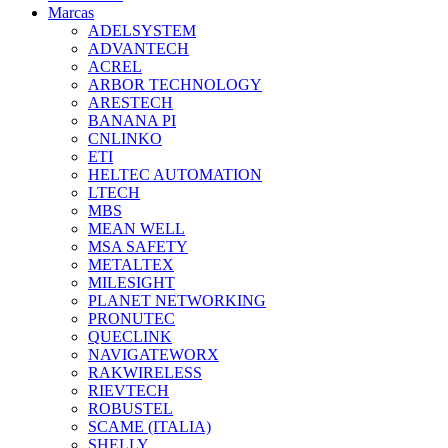
Marcas
ADELSYSTEM
ADVANTECH
ACREL
ARBOR TECHNOLOGY
ARESTECH
BANANA PI
CNLINKO
ETI
HELTEC AUTOMATION
LTECH
MBS
MEAN WELL
MSA SAFETY
METALTEX
MILESIGHT
PLANET NETWORKING
PRONUTEC
QUECLINK
NAVIGATEWORX
RAKWIRELESS
RIEVTECH
ROBUSTEL
SCAME (ITALIA)
SHELLY