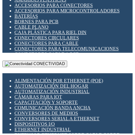
ENCHUFES INDUSTRIALES
ACCESORIOS PARA CONECTORES
INDICADORES PARA PANEL
ACCESORIOS PARA MICROCONTROLADORES
INTERFACES DE RELÉ
BATERÍAS
INTERRUPTORES FIN DE CARRERA
BORNES PARA PCB
LLAVES CONMUTADORAS
CABLE PLANO
MEDIDORES DE ENERGÍA Y TC'S DE CORRIENTE
CAJA PLÁSTICA PARA RIEL DIN
MOTORES PASO A PASO
CONECTORES CIRCULARES
PANTALLAS HMI
CONECTORES PARA CABLE
PLC -CONTROLADORES LÓGICO PROGRAMABLES
CONECTORES PARA TELECOMUNICACIONES
PROGRAMADORES DE HORARIO
CONECTORES CABLE A PCB
PROTECCIÓN ELÉCTRICA
CONECTORES PCB A CABLE
RELÉS DE PROTECCIÓN
CONECTIVIDAD
DIP SWITCHES
SENSORES CAPACITIVOS
DISPLAYS 7 SEGMENTOS
SENSORES DE POSICIÓN LINEAL
FUSIBLES Y PORTAFUSIBLES
SENSORES FOTOELÉCTRICOS
ALIMENTACIÓN POR ETHERNET (POE)
HERRAMIENTAS VARIAS
SENSORES INDUCTIVOS
AUTOMATIZACIÓN DEL HOGAR
ILUMINACIÓN LED
TEMPORIZADORES
AUTOMATIZACIÓN INDUSTRIAL
INTERRUPTORES REED
VARIACS
CÁMARAS PARA IOT
INTERFACES DE RELÉ
VARIADORES DE FRECUENCIA [VDF]
CAPACITACIÓN Y SOPORTE
OTROS RELÉS
SECCIONADORES - INTERRUPTORES
COMUNICACIÓN BANDA ANCHA
PROTECCIÓN TÉRMICA
MAQUINARIA
CONVERSORES DE MEDIOS
RELÉS AUTOMOTRICES
CONVERSORES SERIAL A ETHERNET
RELÉS DE SEÑAL
DISPOSITIVOS I/O
RELÉS DE ESTADO SÓLIDO SSR
ETHERNET INDUSTRIAL
RELÉS INDUSTRIALES
EXTENSOR ETHERNET SOBRE CABLE COBRE