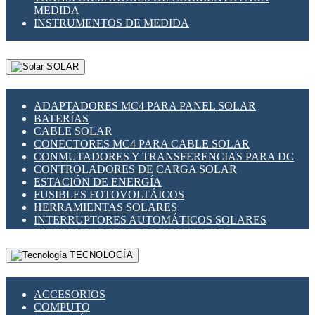
MEDIDA
INSTRUMENTOS DE MEDIDA
SOLAR
ADAPTADORES MC4 PARA PANEL SOLAR
BATERÍAS
CABLE SOLAR
CONECTORES MC4 PARA CABLE SOLAR
CONMUTADORES Y TRANSFERENCIAS PARA DC
CONTROLADORES DE CARGA SOLAR
ESTACIÓN DE ENERGÍA
FUSIBLES FOTOVOLTÁICOS
HERRAMIENTAS SOLARES
INTERRUPTORES AUTOMÁTICOS SOLARES
INTERRUPTORES - SECCIONADORES
FOTOVOLTÁICOS
TECNOLOGÍA
MONTAJE PANEL SOLAR
PORTA FUSIBLES Y SECCIONADORES
FOTOVOLTAICOS
ACCESORIOS
SUPRESOR DE TRANSIENTES SPDS PARA
COMPUTO
APLICACIONES FOTOVOLTAICAS