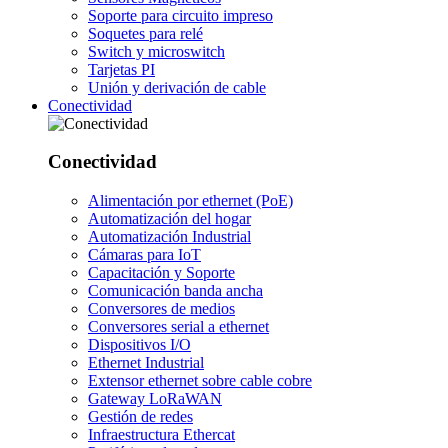
Soporte para circuito impreso
Soquetes para relé
Switch y microswitch
Tarjetas PI
Unión y derivación de cable
Conectividad
Conectividad
Alimentación por ethernet (PoE)
Automatización del hogar
Automatización Industrial
Cámaras para IoT
Capacitación y Soporte
Comunicación banda ancha
Conversores de medios
Conversores serial a ethernet
Dispositivos I/O
Ethernet Industrial
Extensor ethernet sobre cable cobre
Gateway LoRaWAN
Gestión de redes
Infraestructura Ethercat