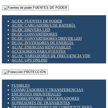
RELÉS INTELIGENTES WIFI
GATEWAY LORAWAN
RELÉS MINIATURA DE POTENCIA
FUENTES DE PODER
GESTIÓN DE REDES
SENSORES MAGNÉTICOS
INFRAESTRUCTURA ETHERCAT
SOPORTE PARA CIRCUITO IMPRESO
PERIFÉRICOS DE RED
SOQUETES PARA RELÉ
AC/DC FUENTES DE PODER
PLACAS MODULARES IOT
SWITCH Y MICROSWITCH
AC/DC CARGADORES DE BATERÍA
SWITCHES Y REDES WIFI
TARJETAS PI
AC/DC DRIVERS LED
SOLUCIONES IOT
UNIÓN Y DERIVACIÓN DE CABLE
DC/DC CONVERTIDORES
SOLUCIONES LORAWAN
DC/DC CONVERTIDORES DRIVER LED
SOLUCIONES RED CELULAR
DC/AC INVERSORES DE ENERGÍA
SEGURIDAD PARA REDES
AC/AC ENERGÍAS RENOVABLES
SWITCHES LAN
ACCESORIOS PARA FUENTES
TELEFONÍA IP (VOIP)
AC/AC VARIADORES DE FRECUENCIA VDF
VIGILANCIA IP (CCTV)
AC/AC UPS ONLINE
MESHTASTIC
PROTECCIÓN
FUSIBLES
CONMUTADORES Y TRANSFERENCIAS
ENCHUFES INDUSTRIALES
INTERRUPTORES - SECCIONADORES
SUPRESORES DE TRANSIENTES
TRANSFORMADORES DE CORRIENTE PARA