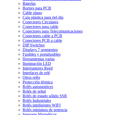
Baterías
Bornes para PCB
Cable plano
Caja plástica para riel din
Conectores Circulares
Conectores para cable
Conectores para Telecomunicaciones
Conectores cable a PCB
Conectores PCB a cable
DIP Switches
Displays 7 segmentos
Fusibles y portafusibles
Herramientas varias
Iluminación LED
Interruptores Reed
Interfaces de relé
Otros relés
Protección térmica
Relés automotrices
Relés de señal
Relés de estado sólido SSR
Relés Industriales
Relés inteligentes WIFI
Relés miniatura de potencia
Sensores Magnéticos