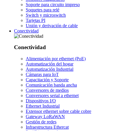
Soporte para circuito impreso
Soquetes para relé
Switch y microswitch
Tarjetas PI
Unión y derivación de cable
Conectividad
Conectividad
Alimentación por ethernet (PoE)
Automatización del hogar
Automatización Industrial
Cámaras para IoT
Capacitación y Soporte
Comunicación banda ancha
Conversores de medios
Conversores serial a ethernet
Dispositivos I/O
Ethernet Industrial
Extensor ethernet sobre cable cobre
Gateway LoRaWAN
Gestión de redes
Infraestructura Ethercat