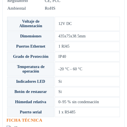
Regulatorio
CE, FCC
Ambiental
RoHS
Voltaje de
12V DC
Alimentación
Dimensiones
435x75x38.5mm
Puertos Ethernet
1 RJ45
Grado de Protección
IP40
Temperatura de
-20 °C - 60 °C
operación
Indicadores LED
Si
Botón de restaurar
Si
Húmedad relativa
0–95 % sin condensación
Puerto serial
1 x RS485
FICHA TÉCNICA