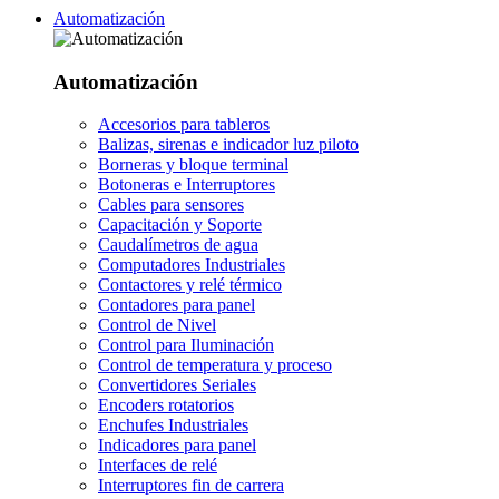
Automatización
Automatización
Accesorios para tableros
Balizas, sirenas e indicador luz piloto
Borneras y bloque terminal
Botoneras e Interruptores
Cables para sensores
Capacitación y Soporte
Caudalímetros de agua
Computadores Industriales
Contactores y relé térmico
Contadores para panel
Control de Nivel
Control para Iluminación
Control de temperatura y proceso
Convertidores Seriales
Encoders rotatorios
Enchufes Industriales
Indicadores para panel
Interfaces de relé
Interruptores fin de carrera