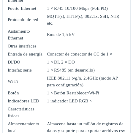
Ethernet
Puerto Ethernet
1 × RJ45 10/100 Mbps (PoE PD)
MQTT(s), HTTP(s), 802.1x, SSH, NTP,
Protocolo de red
etc.
Aislamiento
Rms de 1,5 kV
Ethernet
Otras interfaces
Entrada de energía
Conector de conector de CC de 1 ×
DI/DO
1 × DI, 2 × DO
Interfaz serie
1 × RS485 (en desarrollo)
IEEE 802.11 b/g/n, 2.4GHz (modo AP
Wi-Fi
para configuración)
Botón
1 × Botón Restablecer/Wi-Fi
Indicadores LED
1 indicador LED RGB ×
Características
físicas
Almacenamiento
Almacene hasta un millón de registros de
local
datos y soporte para exportar archivos csv