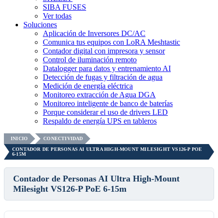
SIBA FUSES
Ver todas
Soluciones
Aplicación de Inversores DC/AC
Comunica tus equipos con LoRA Meshtastic
Contador digital con impresora y sensor
Control de iluminación remoto
Datalogger para datos y entrenamiento AI
Detección de fugas y filtración de agua
Medición de energía eléctrica
Monitoreo extracción de Agua DGA
Monitoreo inteligente de banco de baterías
Porque considerar el uso de drivers LED
Respaldo de energía UPS en tableros
INICIO
CONECTIVIDAD
CONTADOR DE PERSONAS AI ULTRA HIGH-MOUNT MILESIGHT VS126-P POE
6-15M
Contador de Personas AI Ultra High-Mount
Milesight VS126-P PoE 6-15m