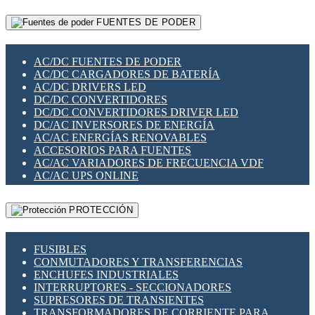
RELÉS INTELIGENTES WIFI
GATEWAY LORAWAN
RELÉS MINIATURA DE POTENCIA
FUENTES DE PODER
GESTIÓN DE REDES
SENSORES MAGNÉTICOS
INFRAESTRUCTURA ETHERCAT
SOPORTE PARA CIRCUITO IMPRESO
PERIFÉRICOS DE RED
SOQUETES PARA RELÉ
AC/DC FUENTES DE PODER
PLACAS MODULARES IOT
SWITCH Y MICROSWITCH
AC/DC CARGADORES DE BATERÍA
SWITCHES Y REDES WIFI
TARJETAS PI
AC/DC DRIVERS LED
SOLUCIONES IOT
UNIÓN Y DERIVACIÓN DE CABLE
DC/DC CONVERTIDORES
SOLUCIONES LORAWAN
DC/DC CONVERTIDORES DRIVER LED
SOLUCIONES RED CELULAR
DC/AC INVERSORES DE ENERGÍA
SEGURIDAD PARA REDES
AC/AC ENERGÍAS RENOVABLES
SWITCHES LAN
ACCESORIOS PARA FUENTES
TELEFONÍA IP (VOIP)
AC/AC VARIADORES DE FRECUENCIA VDF
VIGILANCIA IP (CCTV)
AC/AC UPS ONLINE
MESHTASTIC
PROTECCIÓN
FUSIBLES
CONMUTADORES Y TRANSFERENCIAS
ENCHUFES INDUSTRIALES
INTERRUPTORES - SECCIONADORES
SUPRESORES DE TRANSIENTES
TRANSFORMADORES DE CORRIENTE PARA