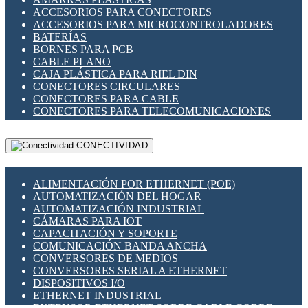
ENCHUFES INDUSTRIALES
ACCESORIOS PARA CONECTORES
INDICADORES PARA PANEL
ACCESORIOS PARA MICROCONTROLADORES
INTERFACES DE RELÉ
BATERÍAS
INTERRUPTORES FIN DE CARRERA
BORNES PARA PCB
LLAVES CONMUTADORAS
CABLE PLANO
MEDIDORES DE ENERGÍA Y TC'S DE CORRIENTE
CAJA PLÁSTICA PARA RIEL DIN
MOTORES PASO A PASO
CONECTORES CIRCULARES
PANTALLAS HMI
CONECTORES PARA CABLE
PLC -CONTROLADORES LÓGICO PROGRAMABLES
CONECTORES PARA TELECOMUNICACIONES
PROGRAMADORES DE HORARIO
CONECTORES CABLE A PCB
PROTECCIÓN ELÉCTRICA
CONECTORES PCB A CABLE
RELÉS DE PROTECCIÓN
CONECTIVIDAD
DIP SWITCHES
SENSORES CAPACITIVOS
DISPLAYS 7 SEGMENTOS
SENSORES DE POSICIÓN LINEAL
FUSIBLES Y PORTAFUSIBLES
SENSORES FOTOELÉCTRICOS
ALIMENTACIÓN POR ETHERNET (POE)
HERRAMIENTAS VARIAS
SENSORES INDUCTIVOS
AUTOMATIZACIÓN DEL HOGAR
ILUMINACIÓN LED
TEMPORIZADORES
AUTOMATIZACIÓN INDUSTRIAL
INTERRUPTORES REED
VARIACS
CÁMARAS PARA IOT
INTERFACES DE RELÉ
VARIADORES DE FRECUENCIA [VDF]
CAPACITACIÓN Y SOPORTE
OTROS RELÉS
SECCIONADORES - INTERRUPTORES
COMUNICACIÓN BANDA ANCHA
PROTECCIÓN TÉRMICA
MAQUINARIA
CONVERSORES DE MEDIOS
RELÉS AUTOMOTRICES
CONVERSORES SERIAL A ETHERNET
RELÉS DE SEÑAL
DISPOSITIVOS I/O
RELÉS DE ESTADO SÓLIDO SSR
ETHERNET INDUSTRIAL
RELÉS INDUSTRIALES
EXTENSOR ETHERNET SOBRE CABLE COBRE