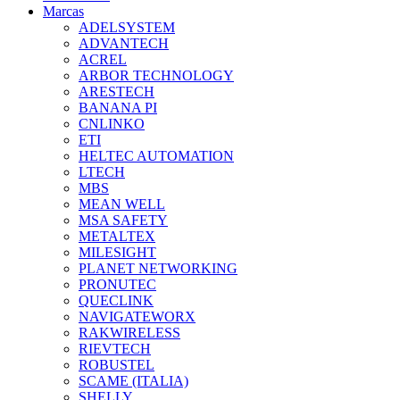
Marcas
ADELSYSTEM
ADVANTECH
ACREL
ARBOR TECHNOLOGY
ARESTECH
BANANA PI
CNLINKO
ETI
HELTEC AUTOMATION
LTECH
MBS
MEAN WELL
MSA SAFETY
METALTEX
MILESIGHT
PLANET NETWORKING
PRONUTEC
QUECLINK
NAVIGATEWORX
RAKWIRELESS
RIEVTECH
ROBUSTEL
SCAME (ITALIA)
SHELLY