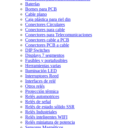
Baterías
Bornes para PCB
Cable plano
Caja plástica para riel din
Conectores Circulares
Conectores para cable
Conectores para Telecomunicaciones
Conectores cable a PCB
Conectores PCB a cable
DIP Switches
Displays 7 segmentos
Fusibles y portafusibles
Herramientas varias
Iluminación LED
Interruptores Reed
Interfaces de relé
Otros relés
Protección térmica
Relés automotrices
Relés de señal
Relés de estado sólido SSR
Relés Industriales
Relés inteligentes WIFI
Relés miniatura de potencia
Sensores Magnéticos