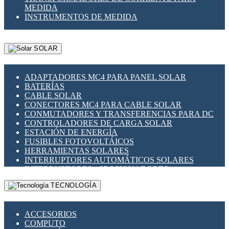
MEDIDA
INSTRUMENTOS DE MEDIDA
SOLAR
ADAPTADORES MC4 PARA PANEL SOLAR
BATERÍAS
CABLE SOLAR
CONECTORES MC4 PARA CABLE SOLAR
CONMUTADORES Y TRANSFERENCIAS PARA DC
CONTROLADORES DE CARGA SOLAR
ESTACIÓN DE ENERGÍA
FUSIBLES FOTOVOLTÁICOS
HERRAMIENTAS SOLARES
INTERRUPTORES AUTOMÁTICOS SOLARES
INTERRUPTORES - SECCIONADORES
FOTOVOLTÁICOS
TECNOLOGÍA
MONTAJE PANEL SOLAR
PORTA FUSIBLES Y SECCIONADORES
FOTOVOLTAICOS
ACCESORIOS
SUPRESOR DE TRANSIENTES SPDS PARA
COMPUTO
APLICACIONES FOTOVOLTAICAS