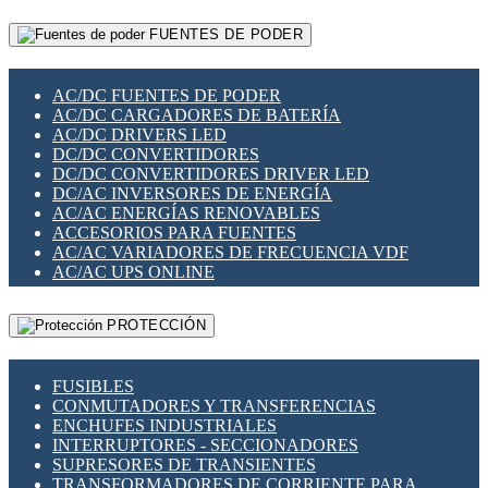
RELÉS INTELIGENTES WIFI
GATEWAY LORAWAN
RELÉS MINIATURA DE POTENCIA
FUENTES DE PODER
GESTIÓN DE REDES
SENSORES MAGNÉTICOS
INFRAESTRUCTURA ETHERCAT
SOPORTE PARA CIRCUITO IMPRESO
PERIFÉRICOS DE RED
SOQUETES PARA RELÉ
AC/DC FUENTES DE PODER
PLACAS MODULARES IOT
SWITCH Y MICROSWITCH
AC/DC CARGADORES DE BATERÍA
SWITCHES Y REDES WIFI
TARJETAS PI
AC/DC DRIVERS LED
SOLUCIONES IOT
UNIÓN Y DERIVACIÓN DE CABLE
DC/DC CONVERTIDORES
SOLUCIONES LORAWAN
DC/DC CONVERTIDORES DRIVER LED
SOLUCIONES RED CELULAR
DC/AC INVERSORES DE ENERGÍA
SEGURIDAD PARA REDES
AC/AC ENERGÍAS RENOVABLES
SWITCHES LAN
ACCESORIOS PARA FUENTES
TELEFONÍA IP (VOIP)
AC/AC VARIADORES DE FRECUENCIA VDF
VIGILANCIA IP (CCTV)
AC/AC UPS ONLINE
MESHTASTIC
PROTECCIÓN
FUSIBLES
CONMUTADORES Y TRANSFERENCIAS
ENCHUFES INDUSTRIALES
INTERRUPTORES - SECCIONADORES
SUPRESORES DE TRANSIENTES
TRANSFORMADORES DE CORRIENTE PARA