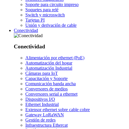
Soporte para circuito impreso
Soquetes para relé
Switch y microswitch
Tarjetas PI
Unión y derivación de cable
Conectividad
Conectividad
Alimentación por ethernet (PoE)
Automatización del hogar
Automatización Industrial
Cámaras para IoT
Capacitación y Soporte
Comunicación banda ancha
Conversores de medios
Conversores serial a ethernet
Dispositivos I/O
Ethernet Industrial
Extensor ethernet sobre cable cobre
Gateway LoRaWAN
Gestión de redes
Infraestructura Ethercat