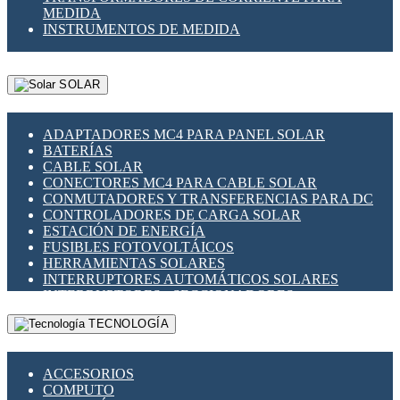
MEDIDA
INSTRUMENTOS DE MEDIDA
SOLAR
ADAPTADORES MC4 PARA PANEL SOLAR
BATERÍAS
CABLE SOLAR
CONECTORES MC4 PARA CABLE SOLAR
CONMUTADORES Y TRANSFERENCIAS PARA DC
CONTROLADORES DE CARGA SOLAR
ESTACIÓN DE ENERGÍA
FUSIBLES FOTOVOLTÁICOS
HERRAMIENTAS SOLARES
INTERRUPTORES AUTOMÁTICOS SOLARES
INTERRUPTORES - SECCIONADORES
FOTOVOLTÁICOS
TECNOLOGÍA
MONTAJE PANEL SOLAR
PORTA FUSIBLES Y SECCIONADORES
FOTOVOLTAICOS
ACCESORIOS
SUPRESOR DE TRANSIENTES SPDS PARA
COMPUTO
APLICACIONES FOTOVOLTAICAS