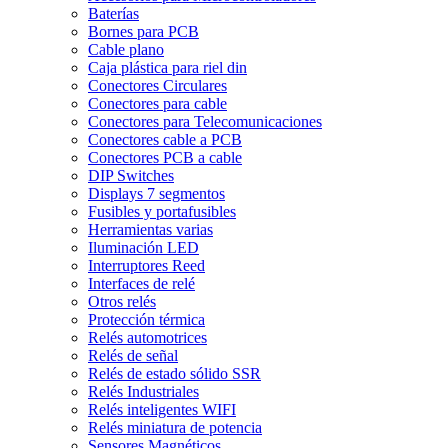
Baterías
Bornes para PCB
Cable plano
Caja plástica para riel din
Conectores Circulares
Conectores para cable
Conectores para Telecomunicaciones
Conectores cable a PCB
Conectores PCB a cable
DIP Switches
Displays 7 segmentos
Fusibles y portafusibles
Herramientas varias
Iluminación LED
Interruptores Reed
Interfaces de relé
Otros relés
Protección térmica
Relés automotrices
Relés de señal
Relés de estado sólido SSR
Relés Industriales
Relés inteligentes WIFI
Relés miniatura de potencia
Sensores Magnéticos