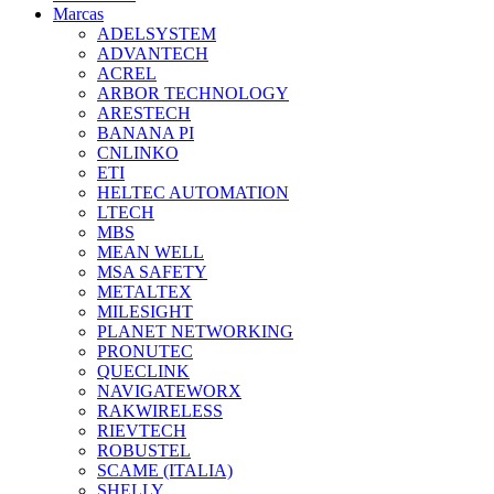
Marcas
ADELSYSTEM
ADVANTECH
ACREL
ARBOR TECHNOLOGY
ARESTECH
BANANA PI
CNLINKO
ETI
HELTEC AUTOMATION
LTECH
MBS
MEAN WELL
MSA SAFETY
METALTEX
MILESIGHT
PLANET NETWORKING
PRONUTEC
QUECLINK
NAVIGATEWORX
RAKWIRELESS
RIEVTECH
ROBUSTEL
SCAME (ITALIA)
SHELLY