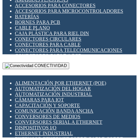
ENCHUFES INDUSTRIALES
ACCESORIOS PARA CONECTORES
INDICADORES PARA PANEL
ACCESORIOS PARA MICROCONTROLADORES
INTERFACES DE RELÉ
BATERÍAS
INTERRUPTORES FIN DE CARRERA
BORNES PARA PCB
LLAVES CONMUTADORAS
CABLE PLANO
MEDIDORES DE ENERGÍA Y TC'S DE CORRIENTE
CAJA PLÁSTICA PARA RIEL DIN
MOTORES PASO A PASO
CONECTORES CIRCULARES
PANTALLAS HMI
CONECTORES PARA CABLE
PLC -CONTROLADORES LÓGICO PROGRAMABLES
CONECTORES PARA TELECOMUNICACIONES
PROGRAMADORES DE HORARIO
CONECTORES CABLE A PCB
PROTECCIÓN ELÉCTRICA
CONECTORES PCB A CABLE
RELÉS DE PROTECCIÓN
CONECTIVIDAD
DIP SWITCHES
SENSORES CAPACITIVOS
DISPLAYS 7 SEGMENTOS
SENSORES DE POSICIÓN LINEAL
FUSIBLES Y PORTAFUSIBLES
SENSORES FOTOELÉCTRICOS
ALIMENTACIÓN POR ETHERNET (POE)
HERRAMIENTAS VARIAS
SENSORES INDUCTIVOS
AUTOMATIZACIÓN DEL HOGAR
ILUMINACIÓN LED
TEMPORIZADORES
AUTOMATIZACIÓN INDUSTRIAL
INTERRUPTORES REED
VARIACS
CÁMARAS PARA IOT
INTERFACES DE RELÉ
VARIADORES DE FRECUENCIA [VDF]
CAPACITACIÓN Y SOPORTE
OTROS RELÉS
SECCIONADORES - INTERRUPTORES
COMUNICACIÓN BANDA ANCHA
PROTECCIÓN TÉRMICA
MAQUINARIA
CONVERSORES DE MEDIOS
RELÉS AUTOMOTRICES
CONVERSORES SERIAL A ETHERNET
RELÉS DE SEÑAL
DISPOSITIVOS I/O
RELÉS DE ESTADO SÓLIDO SSR
ETHERNET INDUSTRIAL
RELÉS INDUSTRIALES
EXTENSOR ETHERNET SOBRE CABLE COBRE